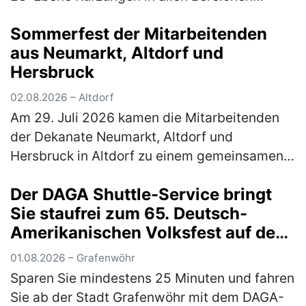
fordern Anlässlich der immer wieder wie erst
Sommerfest der Mitarbeitenden
kürzlich in Dublin vonseit…
(mehr)
aus Neumarkt, Altdorf und
Hersbruck
02.08.2026 – Altdorf
Am 29. Juli 2026 kamen die Mitarbeitenden
der Dekanate Neumarkt, Altdorf und
Hersbruck in Altdorf zu einem gemeinsamen
Sommerfest zusammen. Den Auftakt bildete
Der DAGA Shuttle-Service bringt
eine Stadtführung durch Altdorf: Die Tei…
Sie staufrei zum 65. Deutsch-
(mehr)
Amerikanischen Volksfest auf den
Truppenübungsplatz
01.08.2026 – Grafenwöhr
Sparen Sie mindestens 25 Minuten und fahren
Sie ab der Stadt Grafenwöhr mit dem DAGA-