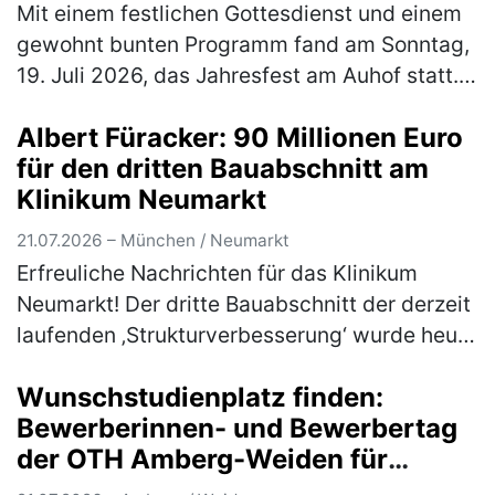
eingeweiht
Mit einem festlichen Gottesdienst und einem
gewohnt bunten Programm fand am Sonntag,
19. Juli 2026, das Jahresfest am Auhof statt.
Neben Musik und Tanzauftritten, Essen und
Albert Füracker: 90 Millionen Euro
Getränken und jeder Menge M…
(mehr)
für den dritten Bauabschnitt am
Klinikum Neumarkt
21.07.2026 – München / Neumarkt
Erfreuliche Nachrichten für das Klinikum
Neumarkt! Der dritte Bauabschnitt der derzeit
laufenden ‚Strukturverbesserung‘ wurde heute
mit förderfähigen Kosten von 90 Millionen
Wunschstudienplatz finden:
Euro in das Jahreskrankenh…
(mehr)
Bewerberinnen- und Bewerbertag
der OTH Amberg-Weiden für
Studieninteressierte und Bewerber