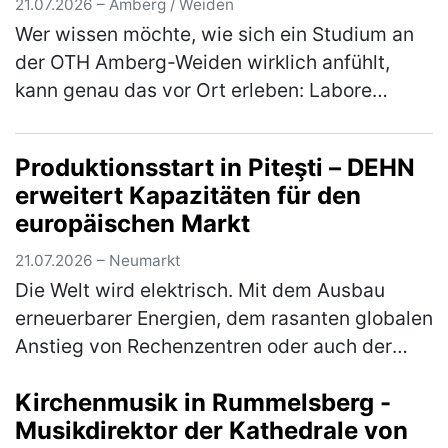
21.07.2026 – Amberg / Weiden
Wer wissen möchte, wie sich ein Studium an
der OTH Amberg-Weiden wirklich anfühlt,
kann genau das vor Ort erleben: Labore
erkunden, mit Studierenden ins Gespräch
kommen, Studiengänge aus erster Hand k…
Produktionsstart in Piteşti – DEHN
(mehr)
erweitert Kapazitäten für den
europäischen Markt
21.07.2026 – Neumarkt
Die Welt wird elektrisch. Mit dem Ausbau
erneuerbarer Energien, dem rasanten globalen
Anstieg von Rechenzentren oder auch der
immer stärkeren Vernetzung von Gebäuden ist
Kirchenmusik in Rummelsberg -
die Elektrobranche zentraler…
(mehr)
Musikdirektor der Kathedrale von