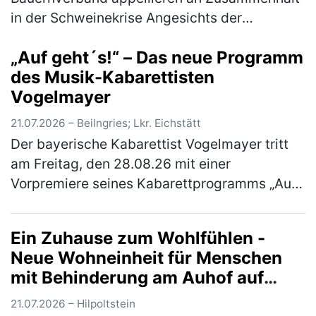
in der Schweinekrise Angesichts der
anhaltend schwierigen Situation auf dem
„Auf geht´s!“ – Das neue Programm
Schweinemarkt rufen der Fleischerverband
des Musik-Kabarettisten
B…
(mehr)
Vogelmayer
21.07.2026 – Beilngries; Lkr. Eichstätt
Der bayerische Kabarettist Vogelmayer tritt
am Freitag, den 28.08.26 mit einer
Vorpremiere seines Kabarettprogramms „Auf
geht´s!“ im Braugasthof Schattenhofer in
Beilngries auf. Einlass ist um 18 Uhr.…
(mehr)
Ein Zuhause zum Wohlfühlen -
Neue Wohneinheit für Menschen
mit Behinderung am Auhof auf
traditionellem Jahresfest
21.07.2026 – Hilpoltstein