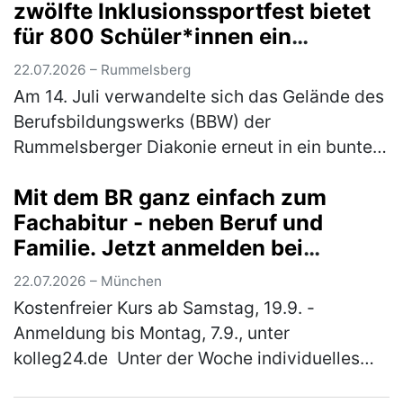
zwölfte Inklusionssportfest bietet
Eh…
(mehr)
für 800 Schüler*innen ein
vielfältiges Bewegungsangebot
22.07.2026 – Rummelsberg
Am 14. Juli verwandelte sich das Gelände des
Berufsbildungswerks (BBW) der
Rummelsberger Diakonie erneut in ein buntes
Sportareal. Rund 800 Schüler*innen aus elf
Mit dem BR ganz einfach zum
verschiedenen Schulen waren der Einlad…
Fachabitur - neben Beruf und
(mehr)
Familie. Jetzt anmelden bei
"kolleg24"
22.07.2026 – München
Kostenfreier Kurs ab Samstag, 19.9. -
Anmeldung bis Montag, 7.9., unter
kolleg24.de Unter der Woche individuelles
Lernen online von zuhause aus und samstags