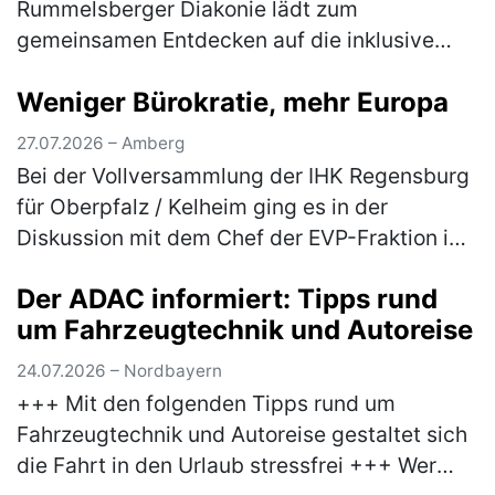
Rummelsberger Diakonie lädt zum
gemeinsamen Entdecken auf die inklusive
Streuobstwiese am Campus Haus Weiher
Weniger Bürokratie, mehr Europa
ein Dem Element Wasser gehen die
Teilnehmer*innen am Mitt…
(mehr)
27.07.2026 – Amberg
Bei der Vollversammlung der IHK Regensburg
für Oberpfalz / Kelheim ging es in der
Diskussion mit dem Chef der EVP-Fraktion im
Europäischen Parlament, Manfred Weber, um
Der ADAC informiert: Tipps rund
mehr Praxisnähe bei der EU-Polit…
(mehr)
um Fahrzeugtechnik und Autoreise
24.07.2026 – Nordbayern
+++ Mit den folgenden Tipps rund um
Fahrzeugtechnik und Autoreise gestaltet sich
die Fahrt in den Urlaub stressfrei +++ Wer