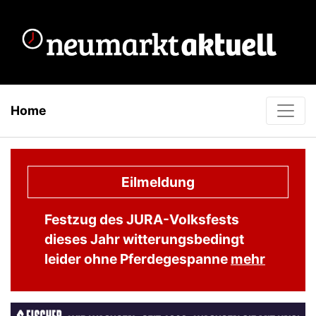
Home
Eilmeldung
Festzug des JURA-Volksfests
dieses Jahr witterungsbedingt
leider ohne Pferdegespanne
mehr