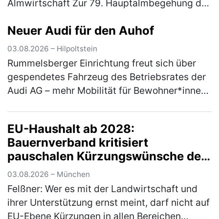
Almwirtschaft Zur 79. Hauptalmbegehung des
Almwirtschaftlichen Vereins Oberbayern am
Neuer Audi für den Auhof
Mittwoch (5. August) auf den
Schönbergalmen be…
(mehr)
03.08.2026 – Hilpoltstein
Rummelsberger Einrichtung freut sich über
gespendetes Fahrzeug des Betriebsrates der
Audi AG – mehr Mobilität für Bewohner*innen
Ein nagelneuer Audi A3 bereichert ab sofort
den Fuhrpark des Auhofs, d…
(mehr)
EU-Haushalt ab 2028:
Bauernverband kritisiert
pauschalen Kürzungswünsche der
Bundesregierung
03.08.2026 – München
Felßner: Wer es mit der Landwirtschaft und
ihrer Unterstützung ernst meint, darf nicht auf
EU-Ebene Kürzungen in allen Bereichen