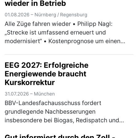
wieder in Betrieb
01.08.2026 – Nürnberg / Regensburg
Alle Züge fahren wieder • Philipp Nagl:
„Strecke ist umfassend erneuert und
modernisiert“ • Kostenprognose um einen
dreistelligen Millionenbetrag abgesenkt •
Positive Bilanz zu Umleiterkonzept und Ers…
EEG 2027: Erfolgreiche
(mehr)
Energiewende braucht
Kurskorrektur
31.07.2026 – München
BBV-Landesfachausschuss fordert
grundlegende Nachbesserungen
insbesondere bei Biogas, Redispatch und
Photovoltaik Am Mittwoch hat das
Gut informiert durch den Zoll -
Bundeskabinett die Novelle für das