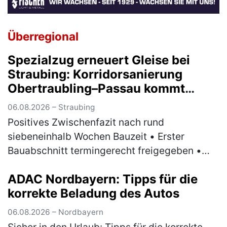
Überregional
Spezialzug erneuert Gleise bei
Straubing: Korridorsanierung
Obertraubling–Passau kommt
planmäßig voran
06.08.2026 – Straubing
Positives Zwischenfazit nach rund
siebeneinhalb Wochen Bauzeit • Erster
Bauabschnitt termingerecht freigegeben •
Ersatzverkehr nach anfänglichen
ADAC Nordbayern: Tipps für die
Herausforderungen stabilisiert •
korrekte Beladung des Autos
Spezialmaschine erneue…
(mehr)
06.08.2026 – Nordbayern
Sicher in den Urlaub: Tipps für die korrekte