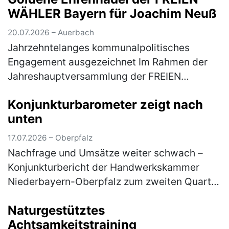
WÄHLER Bayern für Joachim Neuß
20.07.2026 – Auerbach
Jahrzehntelanges kommunalpolitisches
Engagement ausgezeichnet Im Rahmen der
Jahreshauptversammlung der FREIEN
WÄHLER Auerbach ist Joachim Neuß mit der
Konjunkturbarometer zeigt nach
Goldenen Ehrennadel der FREIEN WÄHLER
unten
Bayern aus…
(mehr)
17.07.2026 – Oberpfalz
Nachfrage und Umsätze weiter schwach –
Konjunkturbericht der Handwerkskammer
Niederbayern-Oberpfalz zum zweiten Quartal
2026 Im ostbayerischen Handwerk hat sich
Naturgestütztes
die konjunkturelle Entwicklung im zwei…
Achtsamkeitstraining
(mehr)