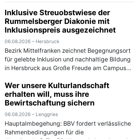
Inklusive Streuobstwiese der
Rummelsberger Diakonie mit
Inklusionspreis ausgezeichnet
06.08.2026 – Hersbruck
Bezirk Mittelfranken zeichnet Begegnungsort
für gelebte Inklusion und nachhaltige Bildung
in Hersbruck aus Große Freude am Campus
Haus Weiher: Die inklusive Streuobstwiese
Wer unsere Kulturlandschaft
des Fachbereichs Autismus d…
(mehr)
erhalten will, muss ihre
Bewirtschaftung sichern
06.08.2026 – Lenggries
Hauptalmbegehung: BBV fordert verlässliche
Rahmenbedingungen für die