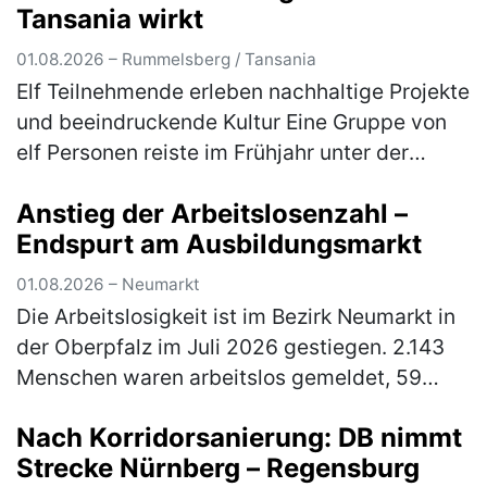
Tansania wirkt
01.08.2026 – Rummelsberg / Tansania
Elf Teilnehmende erleben nachhaltige Projekte
und beeindruckende Kultur Eine Gruppe von
elf Personen reiste im Frühjahr unter der
Leitung von Gabriele Lehrke-Neidhardt und
Anstieg der Arbeitslosenzahl –
Günter Neidhardt nach Tansan…
(mehr)
Endspurt am Ausbildungsmarkt
01.08.2026 – Neumarkt
Die Arbeitslosigkeit ist im Bezirk Neumarkt in
der Oberpfalz im Juli 2026 gestiegen. 2.143
Menschen waren arbeitslos gemeldet, 59
Personen mehr (3 Prozent) als im Juni, aber
Nach Korridorsanierung: DB nimmt
90 Personen bzw. 4 Prozent…
(mehr)
Strecke Nürnberg – Regensburg