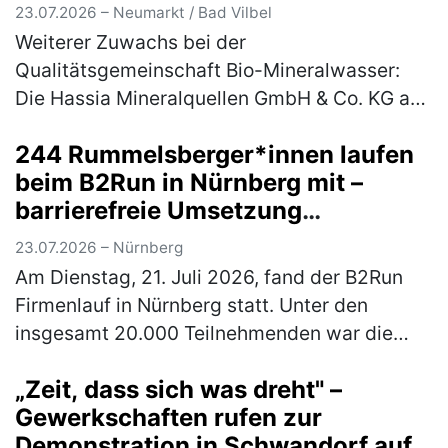
23.07.2026 – Neumarkt / Bad Vilbel
Weiterer Zuwachs bei der
Qualitätsgemeinschaft Bio-Mineralwasser:
Die Hassia Mineralquellen GmbH & Co. KG aus
Bad Vilbel in Hessen, erhält für ihre
244 Rummelsberger*innen laufen
Mineralwassermarke „Elisabethen Quelle“ das
beim B2Run in Nürnberg mit –
begehrte…
(mehr)
barrierefreie Umsetzung
ermöglichte Rollstuhlfahrer*innen
23.07.2026 – Nürnberg
Teilnahme am Firmenlauf
Am Dienstag, 21. Juli 2026, fand der B2Run
Firmenlauf in Nürnberg statt. Unter den
insgesamt 20.000 Teilnehmenden war die
Rummelsberger Diakonie mit einem
„Zeit, dass sich was dreht" –
engagierten Team von 244 Läufer*innen so
Gewerkschaften rufen zur
star…
(mehr)
Demonstration in Schwandorf auf