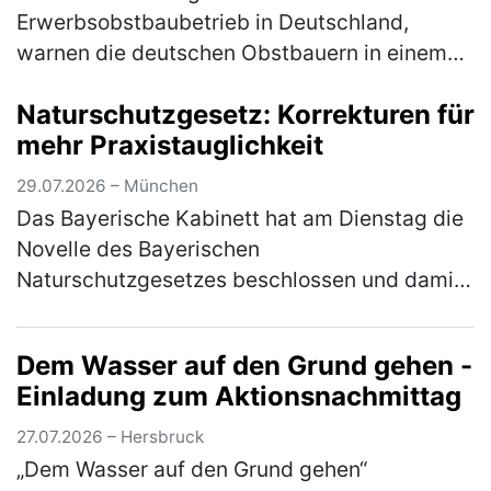
Erwerbsobstbaubetrieb in Deutschland,
warnen die deutschen Obstbauern in einem
Brandbrief, dem sich auch der Bayerische
Naturschutzgesetz: Korrekturen für
Bauernverband (BBV) anschließt.
mehr Praxistauglichkeit
Mitunterzei…
(mehr)
29.07.2026 – München
Das Bayerische Kabinett hat am Dienstag die
Novelle des Bayerischen
Naturschutzgesetzes beschlossen und damit
den Weg für die Beratungen im Bayerischen
Landtag nach der Sommerpause freigemacht.
Dem Wasser auf den Grund gehen -
"Der B…
(mehr)
Einladung zum Aktionsnachmittag
27.07.2026 – Hersbruck
„Dem Wasser auf den Grund gehen“