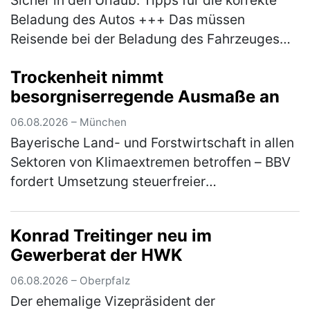
Beladung des Autos +++ Das müssen
Reisende bei der Beladung des Fahrzeuges
beachten +++ Bußgelder und Strafen drohen
Trockenheit nimmt
bei Missachtung der Vorgaben +++ Sch…
besorgniserregende Ausmaße an
(mehr)
06.08.2026 – München
Bayerische Land- und Forstwirtschaft in allen
Sektoren von Klimaextremen betroffen – BBV
fordert Umsetzung steuerfreier
Risikoausgleichsrücklage aus
Koalitionsvertrag Die anhaltende Trockenheit
Konrad Treitinger neu im
und Hi…
(mehr)
Gewerberat der HWK
06.08.2026 – Oberpfalz
Der ehemalige Vizepräsident der