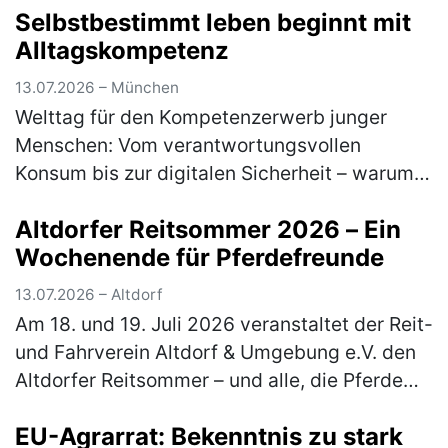
errungen werden: Einen entsprechen…
(mehr)
Selbstbestimmt leben beginnt mit
Alltagskompetenz
13.07.2026 – München
Welttag für den Kompetenzerwerb junger
Menschen: Vom verantwortungsvollen
Konsum bis zur digitalen Sicherheit – warum
lebensnahe Bildung heute unverzichtbar ist
Altdorfer Reitsommer 2026 – Ein
Am 15. Juli macht der Welttag für den …
Wochenende für Pferdefreunde
(mehr)
13.07.2026 – Altdorf
Am 18. und 19. Juli 2026 veranstaltet der Reit-
und Fahrverein Altdorf & Umgebung e.V. den
Altdorfer Reitsommer – und alle, die Pferde
lieben, sind herzlich eingeladen dabei zu sein.
EU-Agrarrat: Bekenntnis zu stark
Besucher erleb…
(mehr)