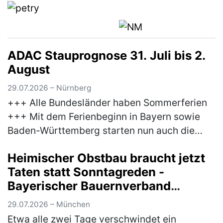
ADAC Stauprognose 31. Juli bis 2.
August
29.07.2026 – Nürnberg
+++ Alle Bundesländer haben Sommerferien
+++ Mit dem Ferienbeginn in Bayern sowie
Baden-Württemberg starten nun auch die
letzten Bundesländer in die Sommerferien.
Heimischer Obstbau braucht jetzt
Damit erreicht der Reiseverkehr sein…
(mehr)
Taten statt Sonntagreden -
Bayerischer Bauernverband
unterstützt Brandbrief der
29.07.2026 – München
Obstbauern
Etwa alle zwei Tage verschwindet ein