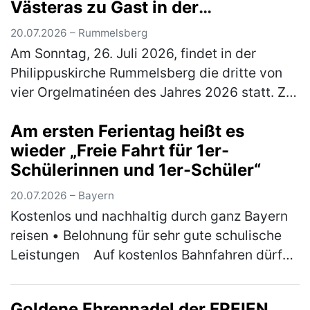
Västeras zu Gast in der
Philippuskirche
20.07.2026 – Rummelsberg
Am Sonntag, 26. Juli 2026, findet in der
Philippuskirche Rummelsberg die dritte von
vier Orgelmatinéen des Jahres 2026 statt. Zu
Gast ist der Musikdirektor der Kathedrale von
Am ersten Ferientag heißt es
Västeras in Schweden, Ben…
(mehr)
wieder „Freie Fahrt für 1er-
Schülerinnen und 1er-Schüler“
20.07.2026 – Bayern
Kostenlos und nachhaltig durch ganz Bayern
reisen • Belohnung für sehr gute schulische
Leistungen ￼Auf kostenlos Bahnfahren dürfen
sich am ersten Ferientag der Sommerferien
wieder Bayerns 1er-Schül…
(mehr)
Goldene Ehrennadel der FREIEN