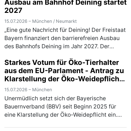
Ausbau am Bahnhof Deining startet
(mehr)
2027
15.07.2026 – München / Neumarkt
„Eine gute Nachricht für Deining! Der Freistaat
Bayern finanziert den barrierefreien Ausbau
des Bahnhofs Deining im Jahr 2027. Der
zuständige Verkehrsminister Christian
Starkes Votum für Öko-Tierhalter
Bernreiter, MdL, hat mir mitget…
(mehr)
aus dem EU-Parlament - Antrag zu
Klarstellung der Öko-Weidepflicht
angenommen
15.07.2026 – München
Unermüdlich setzt sich der Bayerische
Bauernverband (BBV) seit Beginn 2025 für
eine Klarstellung der Öko-Weidepflicht ein.
Jetzt konnte ein erster, handfester Erfolg