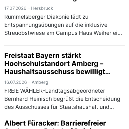
17.07.2026 – Hersbruck
Rummelsberger Diakonie lädt zu
Entspannungsübungen auf die inklusive
Streuobstwiese am Campus Haus Weiher ein
Die Natur mit allen Sinnen erleben - das
können die Teilnehmer*innen am Mittwoch,
Freistaat Bayern stärkt
22. Jul…
(mehr)
Hochschulstandort Amberg –
Haushaltsausschuss bewilligt
Nachtrag für Brandschutz- und
16.07.2026 – Amberg
Sanierungsmaßnahmen
FREIE WÄHLER-Landtagsabgeordneter
Bernhard Heinisch begrüßt die Entscheidung
des Ausschusses für Staatshaushalt und
Finanzfragen des Bayerischen Landtags, den
Albert Füracker: Barrierefreier
3. Nachtrag für die baulichen Brandschutz…