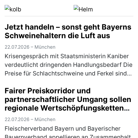
Unterricht in einer nahe gelegenen Schule…
(mehr)
Jetzt handeln – sonst geht Bayerns
Schweinehaltern die Luft aus
22.07.2026 – München
Krisengespräch mit Staatsministerin Kaniber
verdeutlicht dringenden Handlungsbedarf Die
Preise für Schlachtschweine und Ferkel sind
trotz schönstem Sommerwetter; Grillsaison
Fairer Preiskorridor und
und Fußballweltmeisterscha…
(mehr)
partnerschaftlicher Umgang sollen
regionale Wertschöpfungsketten
sichern
22.07.2026 – München
Fleischerverband Bayern und Bayerischer
Bauernverband appellieren an Zusammenhalt