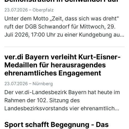
23.07.2026 – Oberpfalz
Unter dem Motto „Zeit, dass sich was dreht"
ruft der DGB Schwandorf für Mittwoch, 29.
Juli 2026, 17:00 Uhr zu einer Kundgebung auf
dem Marktplatz Schwandorf auf. Im
Mittelpunkt stehen die Sorgen der B…
(mehr)
ver.di Bayern verleiht Kurt-Eisner-
Medaillen für herausragendes
ehrenamtliches Engagement
23.07.2026 – Nürnberg
Der ver.di-Landesbezirk Bayern hat heute im
Rahmen der 102. Sitzung des
Landesbezirksvorstands vier ehrenamtlich
engagierte Kolleg*innen mit der Kurt-Eisner-
Sport schafft Begegnung - Das
Medaille ausgezeichnet. Mit der höchsten