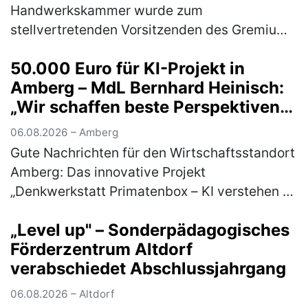
Handwerkskammer wurde zum
stellvertretenden Vorsitzenden des Gremiums
gewählt Im Rahmen der
50.000 Euro für KI-Projekt in
Mitgliederversammlung des Gewerberates
Amberg – MdL Bernhard Heinisch:
des ostbayerischen Handwerks wählten …
„Wir schaffen beste Perspektiven
(mehr)
für Unternehmen und Start-ups in
06.08.2026 – Amberg
unserer Region
Gute Nachrichten für den Wirtschaftsstandort
Amberg: Das innovative Projekt
„Denkwerkstatt Primatenbox – KI verstehen &
anwenden“ der Wirtschaftsförderung Amberg
„Level up" – Sonderpädagogisches
wird mit 50.000 Euro aus den Mitteln d…
Förderzentrum Altdorf
(mehr)
verabschiedet Abschlussjahrgang
06.08.2026 – Altdorf