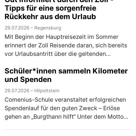
Tipps für eine sorgenfreie
Erneuerbare-Energien-Gesetz (EE…
(mehr)
Rückkehr aus dem Urlaub
29.07.2026 – Regensburg
Mit Beginn der Hauptreisezeit im Sommer
erinnert der Zoll Reisende daran, sich bereits
vor Urlaubsantritt über die geltenden
Zollbestimmungen zu informieren. Wer
Schüler*innen sammeln Kilometer
Souvenirs, Einkäufe, Genussmittel (z.B…
und Spenden
(mehr)
29.07.2026 – Hilpoltstein
Comenius-Schule veranstaltet erfolgreichen
Spendenlauf für den guten Zweck – Erlöse
gehen an „Burgthann hilft“ Unter dem Motto
„Gemeinsam laufen für den guten Zweck“ hat
die Comenius-Schule der Rummel…
(mehr)