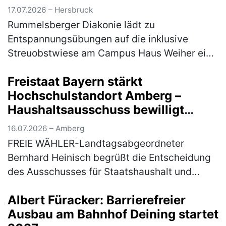
17.07.2026 – Hersbruck
Rummelsberger Diakonie lädt zu
Entspannungsübungen auf die inklusive
Streuobstwiese am Campus Haus Weiher ein
Die Natur mit allen Sinnen erleben - das
Freistaat Bayern stärkt
können die Teilnehmer*innen am Mittwoch,
Hochschulstandort Amberg –
22. Jul…
(mehr)
Haushaltsausschuss bewilligt
Nachtrag für Brandschutz- und
16.07.2026 – Amberg
Sanierungsmaßnahmen
FREIE WÄHLER-Landtagsabgeordneter
Bernhard Heinisch begrüßt die Entscheidung
des Ausschusses für Staatshaushalt und
Finanzfragen des Bayerischen Landtags, den
Albert Füracker: Barrierefreier
3. Nachtrag für die baulichen Brandschutz…
Ausbau am Bahnhof Deining startet
(mehr)