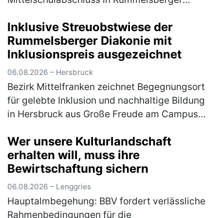
Einrichtung Unter dem Motto „Level up –
Inklusive Streuobstwiese der
Nächster Schritt auf dem Weg ins
Rummelsberger Diakonie mit
Berufsleben" f…
(mehr)
Inklusionspreis ausgezeichnet
06.08.2026 – Hersbruck
Bezirk Mittelfranken zeichnet Begegnungsort
für gelebte Inklusion und nachhaltige Bildung
in Hersbruck aus Große Freude am Campus
Haus Weiher: Die inklusive Streuobstwiese
Wer unsere Kulturlandschaft
des Fachbereichs Autismus d…
(mehr)
erhalten will, muss ihre
Bewirtschaftung sichern
06.08.2026 – Lenggries
Hauptalmbegehung: BBV fordert verlässliche
Rahmenbedingungen für die