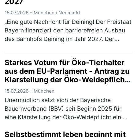
2027
15.07.2026 – München / Neumarkt
„Eine gute Nachricht für Deining! Der Freistaat
Bayern finanziert den barrierefreien Ausbau
des Bahnhofs Deining im Jahr 2027. Der
zuständige Verkehrsminister Christian
Bernreiter, MdL, hat mir mitget…
(mehr)
Starkes Votum für Öko-Tierhalter
aus dem EU-Parlament - Antrag zu
Klarstellung der Öko-Weidepflicht
angenommen
15.07.2026 – München
Unermüdlich setzt sich der Bayerische
Bauernverband (BBV) seit Beginn 2025 für
eine Klarstellung der Öko-Weidepflicht ein.
Jetzt konnte ein erster, handfester Erfolg
Selbstbestimmt leben beginnt mit
errungen werden: Einen entsprechen…
(mehr)