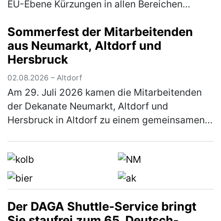
EU-Ebene Kürzungen in allen Bereichen
fordern Anlässlich der immer wieder wie erst
Sommerfest der Mitarbeitenden
kürzlich in Dublin vonseit…
(mehr)
aus Neumarkt, Altdorf und
Hersbruck
02.08.2026 – Altdorf
Am 29. Juli 2026 kamen die Mitarbeitenden
der Dekanate Neumarkt, Altdorf und
Hersbruck in Altdorf zu einem gemeinsamen
Sommerfest zusammen. Den Auftakt bildete
eine Stadtführung durch Altdorf: Die Tei…
(mehr)
Der DAGA Shuttle-Service bringt
Sie staufrei zum 65. Deutsch-