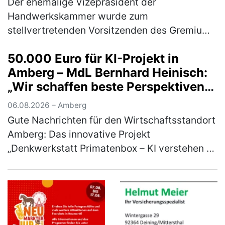
Der ehemalige Vizepräsident der
Handwerkskammer wurde zum
stellvertretenden Vorsitzenden des Gremiums
gewählt Im Rahmen der
50.000 Euro für KI-Projekt in
Mitgliederversammlung des Gewerberates
Amberg – MdL Bernhard Heinisch:
des ostbayerischen Handwerks wählten …
„Wir schaffen beste Perspektiven
(mehr)
für Unternehmen und Start-ups in
06.08.2026 – Amberg
unserer Region
Gute Nachrichten für den Wirtschaftsstandort
Amberg: Das innovative Projekt
„Denkwerkstatt Primatenbox – KI verstehen &
anwenden“ der Wirtschaftsförderung Amberg
wird mit 50.000 Euro aus den Mitteln d…
(mehr)