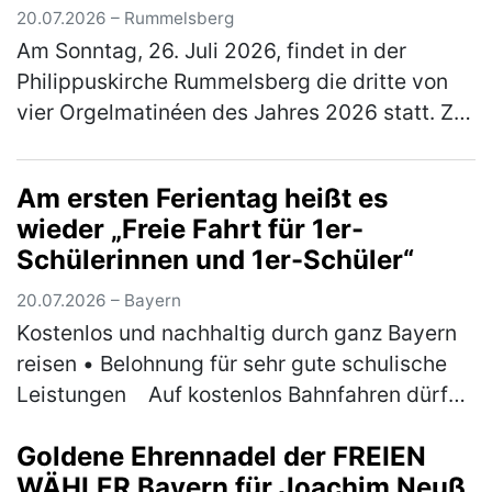
Philippuskirche
20.07.2026 – Rummelsberg
Am Sonntag, 26. Juli 2026, findet in der
Philippuskirche Rummelsberg die dritte von
vier Orgelmatinéen des Jahres 2026 statt. Zu
Gast ist der Musikdirektor der Kathedrale von
Västeras in Schweden, Ben…
(mehr)
Am ersten Ferientag heißt es
wieder „Freie Fahrt für 1er-
Schülerinnen und 1er-Schüler“
20.07.2026 – Bayern
Kostenlos und nachhaltig durch ganz Bayern
reisen • Belohnung für sehr gute schulische
Leistungen ￼Auf kostenlos Bahnfahren dürfen
sich am ersten Ferientag der Sommerferien
Goldene Ehrennadel der FREIEN
wieder Bayerns 1er-Schül…
(mehr)
WÄHLER Bayern für Joachim Neuß