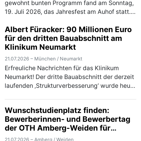
gewohnt bunten Programm fand am Sonntag,
19. Juli 2026, das Jahresfest am Auhof statt.
Neben Musik und Tanzauftritten, Essen und
Albert Füracker: 90 Millionen Euro
Getränken und jeder Menge M…
(mehr)
für den dritten Bauabschnitt am
Klinikum Neumarkt
21.07.2026 – München / Neumarkt
Erfreuliche Nachrichten für das Klinikum
Neumarkt! Der dritte Bauabschnitt der derzeit
laufenden ‚Strukturverbesserung‘ wurde heute
mit förderfähigen Kosten von 90 Millionen
Euro in das Jahreskrankenh…
(mehr)
Wunschstudienplatz finden:
Bewerberinnen- und Bewerbertag
der OTH Amberg-Weiden für
Studieninteressierte und Bewerber
21.07.2026 – Amberg / Weiden