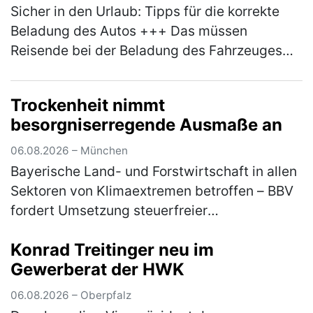
Sicher in den Urlaub: Tipps für die korrekte
Beladung des Autos +++ Das müssen
Reisende bei der Beladung des Fahrzeuges
beachten +++ Bußgelder und Strafen drohen
bei Missachtung der Vorgaben +++ Sch…
Trockenheit nimmt
(mehr)
besorgniserregende Ausmaße an
06.08.2026 – München
Bayerische Land- und Forstwirtschaft in allen
Sektoren von Klimaextremen betroffen – BBV
fordert Umsetzung steuerfreier
Risikoausgleichsrücklage aus
Konrad Treitinger neu im
Koalitionsvertrag Die anhaltende Trockenheit
Gewerberat der HWK
und Hi…
(mehr)
06.08.2026 – Oberpfalz