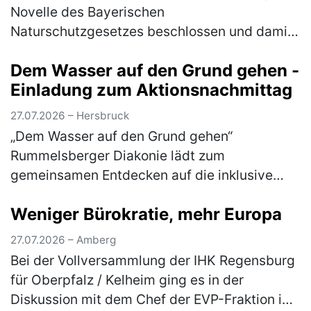
Novelle des Bayerischen
Naturschutzgesetzes beschlossen und damit
den Weg für die Beratungen im Bayerischen
Dem Wasser auf den Grund gehen -
Landtag nach der Sommerpause freigemacht.
Einladung zum Aktionsnachmittag
"Der B…
(mehr)
27.07.2026 – Hersbruck
„Dem Wasser auf den Grund gehen“
Rummelsberger Diakonie lädt zum
gemeinsamen Entdecken auf die inklusive
Streuobstwiese am Campus Haus Weiher
Weniger Bürokratie, mehr Europa
ein Dem Element Wasser gehen die
Teilnehmer*innen am Mitt…
(mehr)
27.07.2026 – Amberg
Bei der Vollversammlung der IHK Regensburg
für Oberpfalz / Kelheim ging es in der
Diskussion mit dem Chef der EVP-Fraktion im