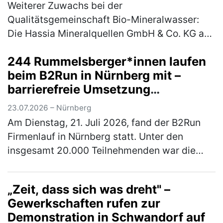
Weiterer Zuwachs bei der
Qualitätsgemeinschaft Bio-Mineralwasser:
Die Hassia Mineralquellen GmbH & Co. KG aus
Bad Vilbel in Hessen, erhält für ihre
244 Rummelsberger*innen laufen
Mineralwassermarke „Elisabethen Quelle“ das
beim B2Run in Nürnberg mit –
begehrte…
(mehr)
barrierefreie Umsetzung
ermöglichte Rollstuhlfahrer*innen
23.07.2026 – Nürnberg
Teilnahme am Firmenlauf
Am Dienstag, 21. Juli 2026, fand der B2Run
Firmenlauf in Nürnberg statt. Unter den
insgesamt 20.000 Teilnehmenden war die
Rummelsberger Diakonie mit einem
engagierten Team von 244 Läufer*innen so
„Zeit, dass sich was dreht" –
star…
(mehr)
Gewerkschaften rufen zur
Demonstration in Schwandorf auf