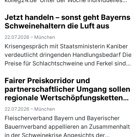
kolleg24.de Unter der Woche individuelles
Lernen online von zuhause aus und samstags
Jetzt handeln – sonst geht Bayerns
Unterricht in einer nahe gelegenen Schule…
Schweinehaltern die Luft aus
(mehr)
22.07.2026 – München
Krisengespräch mit Staatsministerin Kaniber
verdeutlicht dringenden Handlungsbedarf Die
Preise für Schlachtschweine und Ferkel sind
trotz schönstem Sommerwetter; Grillsaison
Fairer Preiskorridor und
und Fußballweltmeisterscha…
(mehr)
partnerschaftlicher Umgang sollen
regionale Wertschöpfungsketten
sichern
22.07.2026 – München
Fleischerverband Bayern und Bayerischer
Bauernverband appellieren an Zusammenhalt
in der Schweinekrise Angesichts der