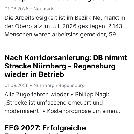
01.08.2026 – Neumarkt
Die Arbeitslosigkeit ist im Bezirk Neumarkt in
der Oberpfalz im Juli 2026 gestiegen. 2.143
Menschen waren arbeitslos gemeldet, 59
Personen mehr (3 Prozent) als im Juni, aber
90 Personen bzw. 4 Prozent…
(mehr)
Nach Korridorsanierung: DB nimmt
Strecke Nürnberg – Regensburg
wieder in Betrieb
01.08.2026 – Nürnberg / Regensburg
Alle Züge fahren wieder • Philipp Nagl:
„Strecke ist umfassend erneuert und
modernisiert“ • Kostenprognose um einen
dreistelligen Millionenbetrag abgesenkt •
EEG 2027: Erfolgreiche
Positive Bilanz zu Umleiterkonzept und Ers…