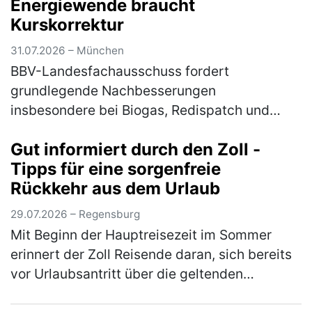
Energiewende braucht
(mehr)
Kurskorrektur
31.07.2026 – München
BBV-Landesfachausschuss fordert
grundlegende Nachbesserungen
insbesondere bei Biogas, Redispatch und
Photovoltaik Am Mittwoch hat das
Gut informiert durch den Zoll -
Bundeskabinett die Novelle für das
Tipps für eine sorgenfreie
Erneuerbare-Energien-Gesetz (EE…
(mehr)
Rückkehr aus dem Urlaub
29.07.2026 – Regensburg
Mit Beginn der Hauptreisezeit im Sommer
erinnert der Zoll Reisende daran, sich bereits
vor Urlaubsantritt über die geltenden
Zollbestimmungen zu informieren. Wer