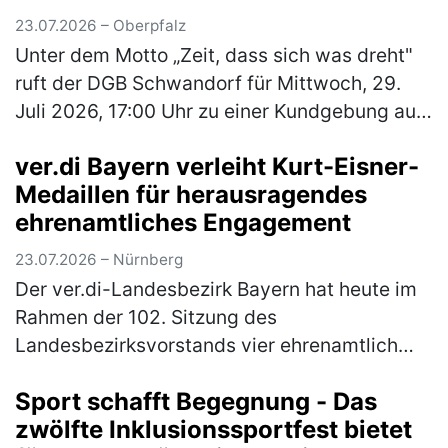
23.07.2026 – Oberpfalz
Unter dem Motto „Zeit, dass sich was dreht"
ruft der DGB Schwandorf für Mittwoch, 29.
Juli 2026, 17:00 Uhr zu einer Kundgebung auf
dem Marktplatz Schwandorf auf. Im
ver.di Bayern verleiht Kurt-Eisner-
Mittelpunkt stehen die Sorgen der B…
(mehr)
Medaillen für herausragendes
ehrenamtliches Engagement
23.07.2026 – Nürnberg
Der ver.di-Landesbezirk Bayern hat heute im
Rahmen der 102. Sitzung des
Landesbezirksvorstands vier ehrenamtlich
engagierte Kolleg*innen mit der Kurt-Eisner-
Sport schafft Begegnung - Das
Medaille ausgezeichnet. Mit der höchsten
zwölfte Inklusionssportfest bietet
Eh…
(mehr)