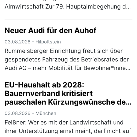
Almwirtschaft Zur 79. Hauptalmbegehung des
Almwirtschaftlichen Vereins Oberbayern am
Mittwoch (5. August) auf den
Neuer Audi für den Auhof
Schönbergalmen be…
(mehr)
03.08.2026 – Hilpoltstein
Rummelsberger Einrichtung freut sich über
gespendetes Fahrzeug des Betriebsrates der
Audi AG – mehr Mobilität für Bewohner*innen
Ein nagelneuer Audi A3 bereichert ab sofort
EU-Haushalt ab 2028:
den Fuhrpark des Auhofs, d…
(mehr)
Bauernverband kritisiert
pauschalen Kürzungswünsche der
Bundesregierung
03.08.2026 – München
Felßner: Wer es mit der Landwirtschaft und
ihrer Unterstützung ernst meint, darf nicht auf