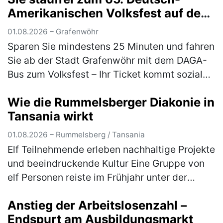
Amerikanischen Volksfest auf den
Truppenübungsplatz
01.08.2026 – Grafenwöhr
Sparen Sie mindestens 25 Minuten und fahren
Sie ab der Stadt Grafenwöhr mit dem DAGA-
Bus zum Volksfest – Ihr Ticket kommt sozialen
Projekten und den Feuerwehren zugute Der
Wie die Rummelsberger Diakonie in
Deutsch-Amerikanische Gemei…
(mehr)
Tansania wirkt
01.08.2026 – Rummelsberg / Tansania
Elf Teilnehmende erleben nachhaltige Projekte
und beeindruckende Kultur Eine Gruppe von
elf Personen reiste im Frühjahr unter der
Leitung von Gabriele Lehrke-Neidhardt und
Anstieg der Arbeitslosenzahl –
Günter Neidhardt nach Tansan…
(mehr)
Endspurt am Ausbildungsmarkt