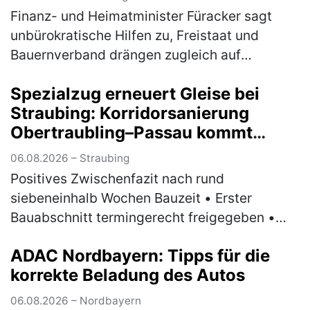
steuerliche Entlastungen
Finanz- und Heimatminister Füracker sagt
unbürokratische Hilfen zu, Freistaat und
Bauernverband drängen zugleich auf
strukturelle Verbesserungen im Bund
Spezialzug erneuert Gleise bei
Angesichts der dramatischen wirtschaftlichen
Straubing: Korridorsanierung
L…
(mehr)
Obertraubling–Passau kommt
planmäßig voran
06.08.2026 – Straubing
Positives Zwischenfazit nach rund
siebeneinhalb Wochen Bauzeit • Erster
Bauabschnitt termingerecht freigegeben •
Ersatzverkehr nach anfänglichen
ADAC Nordbayern: Tipps für die
Herausforderungen stabilisiert •
korrekte Beladung des Autos
Spezialmaschine erneue…
(mehr)
06.08.2026 – Nordbayern