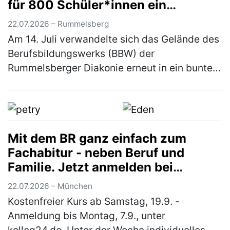
für 800 Schüler*innen ein
vielfältiges Bewegungsangebot
22.07.2026 – Rummelsberg
Am 14. Juli verwandelte sich das Gelände des
Berufsbildungswerks (BBW) der
Rummelsberger Diakonie erneut in ein buntes
Sportareal. Rund 800 Schüler*innen aus elf
verschiedenen Schulen waren der Einlad…
(mehr)
Mit dem BR ganz einfach zum
Fachabitur - neben Beruf und
Familie. Jetzt anmelden bei
"kolleg24"
22.07.2026 – München
Kostenfreier Kurs ab Samstag, 19.9. -
Anmeldung bis Montag, 7.9., unter