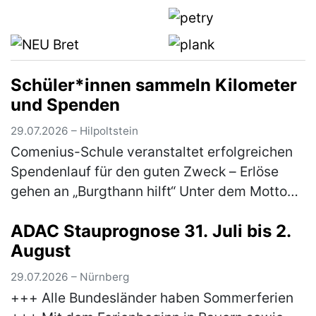
Souvenirs, Einkäufe, Genussmittel (z.B…
(mehr)
Schüler*innen sammeln Kilometer
und Spenden
29.07.2026 – Hilpoltstein
Comenius-Schule veranstaltet erfolgreichen
Spendenlauf für den guten Zweck – Erlöse
gehen an „Burgthann hilft“ Unter dem Motto
„Gemeinsam laufen für den guten Zweck“ hat
ADAC Stauprognose 31. Juli bis 2.
die Comenius-Schule der Rummel…
(mehr)
August
29.07.2026 – Nürnberg
+++ Alle Bundesländer haben Sommerferien