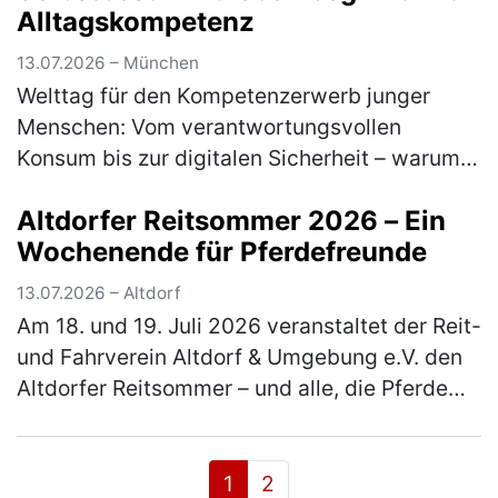
Alltagskompetenz
13.07.2026 – München
Welttag für den Kompetenzerwerb junger
Menschen: Vom verantwortungsvollen
Konsum bis zur digitalen Sicherheit – warum
lebensnahe Bildung heute unverzichtbar ist
Altdorfer Reitsommer 2026 – Ein
Am 15. Juli macht der Welttag für den …
Wochenende für Pferdefreunde
(mehr)
13.07.2026 – Altdorf
Am 18. und 19. Juli 2026 veranstaltet der Reit-
und Fahrverein Altdorf & Umgebung e.V. den
Altdorfer Reitsommer – und alle, die Pferde
lieben, sind herzlich eingeladen dabei zu sein.
Besucher erleb…
(mehr)
1
2