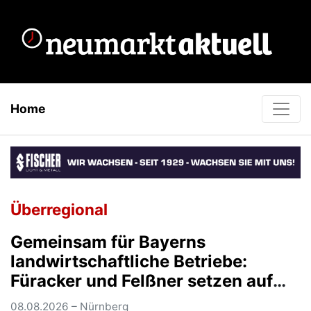
Home
Überregional
Gemeinsam für Bayerns
landwirtschaftliche Betriebe:
Füracker und Felßner setzen auf
schnelle und unbürokratische
08.08.2026 – Nürnberg