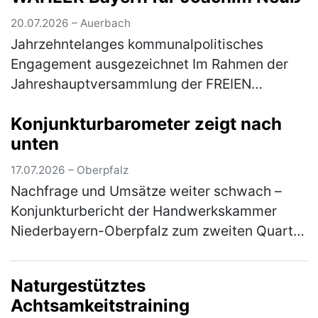
20.07.2026 – Auerbach
Jahrzehntelanges kommunalpolitisches
Engagement ausgezeichnet Im Rahmen der
Jahreshauptversammlung der FREIEN
WÄHLER Auerbach ist Joachim Neuß mit der
Konjunkturbarometer zeigt nach
Goldenen Ehrennadel der FREIEN WÄHLER
unten
Bayern aus…
(mehr)
17.07.2026 – Oberpfalz
Nachfrage und Umsätze weiter schwach –
Konjunkturbericht der Handwerkskammer
Niederbayern-Oberpfalz zum zweiten Quartal
2026 Im ostbayerischen Handwerk hat sich
die konjunkturelle Entwicklung im zwei…
Naturgestütztes
(mehr)
Achtsamkeitstraining