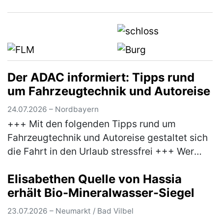
Europäischen Parlament, Manfred Weber, um
mehr Praxisnähe bei der EU-Polit…
(mehr)
Der ADAC informiert: Tipps rund
um Fahrzeugtechnik und Autoreise
24.07.2026 – Nordbayern
+++ Mit den folgenden Tipps rund um
Fahrzeugtechnik und Autoreise gestaltet sich
die Fahrt in den Urlaub stressfrei +++ Wer
anlässlich des bevorstehenden
Elisabethen Quelle von Hassia
Sommerferienbeginns nächste Woche mit
erhält Bio-Mineralwasser-Siegel
dem Aut…
(mehr)
23.07.2026 – Neumarkt / Bad Vilbel