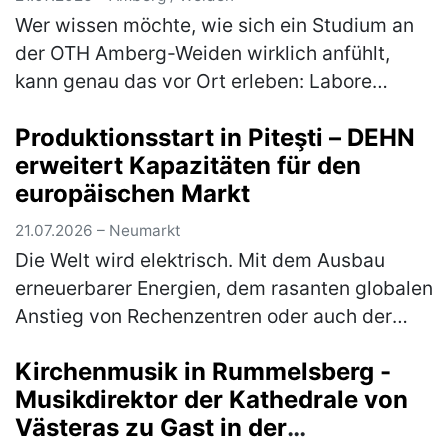
Wer wissen möchte, wie sich ein Studium an
der OTH Amberg-Weiden wirklich anfühlt,
kann genau das vor Ort erleben: Labore
erkunden, mit Studierenden ins Gespräch
Produktionsstart in Piteşti – DEHN
kommen, Studiengänge aus erster Hand k…
erweitert Kapazitäten für den
(mehr)
europäischen Markt
21.07.2026 – Neumarkt
Die Welt wird elektrisch. Mit dem Ausbau
erneuerbarer Energien, dem rasanten globalen
Anstieg von Rechenzentren oder auch der
immer stärkeren Vernetzung von Gebäuden ist
Kirchenmusik in Rummelsberg -
die Elektrobranche zentraler…
(mehr)
Musikdirektor der Kathedrale von
Västeras zu Gast in der