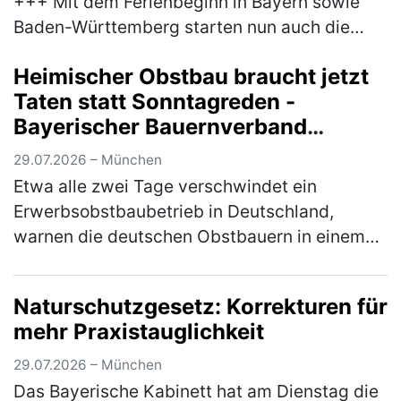
+++ Mit dem Ferienbeginn in Bayern sowie
Baden-Württemberg starten nun auch die
letzten Bundesländer in die Sommerferien.
Heimischer Obstbau braucht jetzt
Damit erreicht der Reiseverkehr sein…
(mehr)
Taten statt Sonntagreden -
Bayerischer Bauernverband
unterstützt Brandbrief der
29.07.2026 – München
Obstbauern
Etwa alle zwei Tage verschwindet ein
Erwerbsobstbaubetrieb in Deutschland,
warnen die deutschen Obstbauern in einem
Brandbrief, dem sich auch der Bayerische
Bauernverband (BBV) anschließt.
Naturschutzgesetz: Korrekturen für
Mitunterzei…
(mehr)
mehr Praxistauglichkeit
29.07.2026 – München
Das Bayerische Kabinett hat am Dienstag die