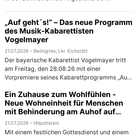
anhaltend schwierigen Situation auf dem
Schweinemarkt rufen der Fleischerverband
„Auf geht´s!“ – Das neue Programm
B…
(mehr)
des Musik-Kabarettisten
Vogelmayer
21.07.2026 – Beilngries; Lkr. Eichstätt
Der bayerische Kabarettist Vogelmayer tritt
am Freitag, den 28.08.26 mit einer
Vorpremiere seines Kabarettprogramms „Auf
geht´s!“ im Braugasthof Schattenhofer in
Ein Zuhause zum Wohlfühlen -
Beilngries auf. Einlass ist um 18 Uhr.…
(mehr)
Neue Wohneinheit für Menschen
mit Behinderung am Auhof auf
traditionellem Jahresfest
21.07.2026 – Hilpoltstein
eingeweiht
Mit einem festlichen Gottesdienst und einem