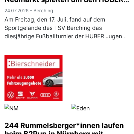
Azubi-Cup
24.07.2026 – Berching
Am Freitag, den 17. Juli, fand auf dem
Sportgelände des TSV Berching das
diesjährige Fußballturnier der HUBER Jugend-
und Auszubildendenvertretung (JAV) statt.
Insgesamt sieben Mannschaften aus dem La…
(mehr)
244 Rummelsberger*innen laufen
beim B2Run in Nürnberg mit –