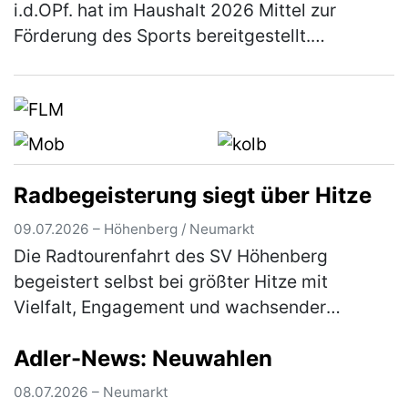
i.d.OPf. hat im Haushalt 2026 Mittel zur
Förderung des Sports bereitgestellt.
Einzelheiten über das Antragsverfahren
können aus den Richtlinien entnommen
werden, …
(mehr)
Radbegeisterung siegt über Hitze
09.07.2026 – Höhenberg / Neumarkt
Die Radtourenfahrt des SV Höhenberg
begeistert selbst bei größter Hitze mit
Vielfalt, Engagement und wachsender
Teilnehmerzahl Die Radtourenfahrt (RTF) des
Adler-News: Neuwahlen
SV Höhenberg zog am letzten Juni-
Wochenende …
(mehr)
08.07.2026 – Neumarkt