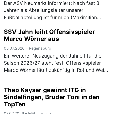
Der ASV Neumarkt informiert: Nach fast 8
Jahren als Abteilungsleiter unserer
Fußballabteilung ist für mich (Maximilian
Gnus) der Moment gekommen, das Amt in
SSV Jahn leiht Offensivspieler
neue Hände zu übergeben. Aus persönlichen
Marco Wörner aus
…
(mehr)
08.07.2026 – Regensburg
Ein weiterer Neuzugang der Jahnelf für die
Saison 2026/27 steht fest. Offensivspieler
Marco Wörner läuft zukünftig in Rot und Weiß
auf und kommt für eine Saison auf Leihbasis
von Bundesliga-Aufsteiger…
(mehr)
Theo Kayser gewinnt ITG in
Sindelfingen, Bruder Toni in den
TopTen
07.07.2026 – Mühlhausen