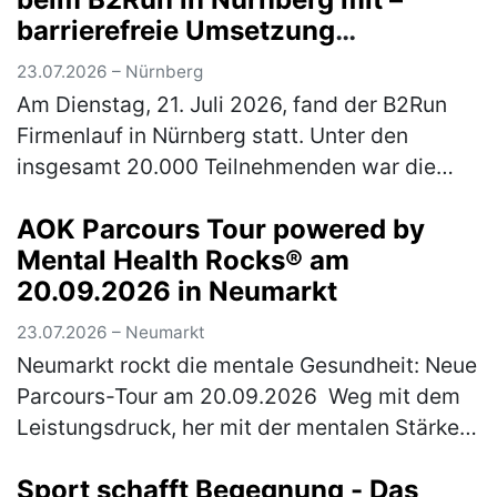
barrierefreie Umsetzung
ermöglichte Rollstuhlfahrer*innen
23.07.2026 – Nürnberg
Teilnahme am Firmenlauf
Am Dienstag, 21. Juli 2026, fand der B2Run
Firmenlauf in Nürnberg statt. Unter den
insgesamt 20.000 Teilnehmenden war die
Rummelsberger Diakonie mit einem
AOK Parcours Tour powered by
engagierten Team von 244 Läufer*innen so
Mental Health Rocks® am
star…
(mehr)
20.09.2026 in Neumarkt
23.07.2026 – Neumarkt
Neumarkt rockt die mentale Gesundheit: Neue
Parcours-Tour am 20.09.2026 Weg mit dem
Leistungsdruck, her mit der mentalen Stärke:
Am Sonntag, 20. September 2026 wird
Sport schafft Begegnung - Das
Neumarkt zum Hotspot für Achtsamk…
(mehr)