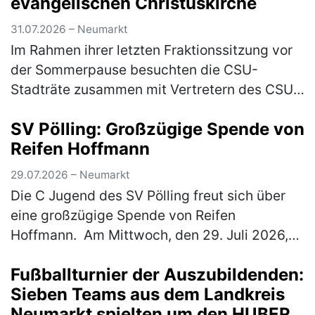
evangelischen Christuskirche
31.07.2026 – Neumarkt
Im Rahmen ihrer letzten Fraktionssitzung vor
der Sommerpause besuchten die CSU-
Stadträte zusammen mit Vertretern des CSU-
Stadtverbandes die evangelische
SV Pölling: Großzügige Spende von
Christuskirche. Geschäftsführender Pfarrer
Reifen Hoffmann
Mich…
(mehr)
29.07.2026 – Neumarkt
Die C Jugend des SV Pölling freut sich über
eine großzügige Spende von Reifen
Hoffmann. Am Mittwoch, den 29. Juli 2026,
wurde ein neuer Satz Hoodies an die
Fußballturnier der Auszubildenden:
Mannschaft übergeben. Der SV Pölling
Sieben Teams aus dem Landkreis
bedank…
(mehr)
Neumarkt spielten um den HUBER