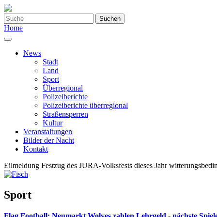
Suchen
Home
News
Stadt
Land
Sport
Überregional
Polizeiberichte
Polizeiberichte überregional
Straßensperren
Kultur
Veranstaltungen
Bilder der Nacht
Kontakt
Eilmeldung
Festzug des JURA-Volksfests dieses Jahr witterungsbedi
Sport
Flag Football: Neumarkt Wolves zahlen Lehrgeld - nächste Spiel