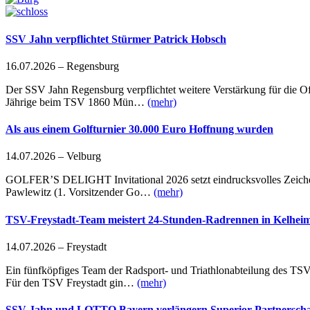
SSV Jahn verpflichtet Stürmer Patrick Hobsch
16.07.2026 – Regensburg
Der SSV Jahn Regensburg verpflichtet weitere Verstärkung für die Off
Jährige beim TSV 1860 Mün…
(mehr)
Als aus einem Golfturnier 30.000 Euro Hoffnung wurden
14.07.2026 – Velburg
GOLFER’S DELIGHT Invitational 2026 setzt eindrucksvolles Zeichen 
Pawlewitz (1. Vorsitzender Go…
(mehr)
TSV-Freystadt-Team meistert 24-Stunden-Radrennen in Kelhei
14.07.2026 – Freystadt
Ein fünfköpfiges Team der Radsport- und Triathlonabteilung des TSV
Für den TSV Freystadt gin…
(mehr)
SSV Jahn und LOTTO Bayern verlängern Superior Partnerschaf