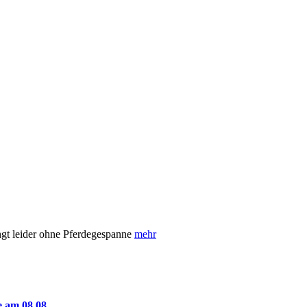
ngt leider ohne Pferdegespanne
mehr
e am 08.08.