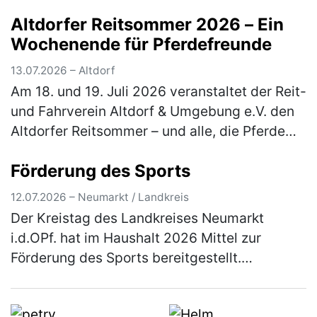
ihren gemeinsamen, erfolgreichen Weg
Altdorfer Reitsommer 2026 – Ein
fortsetzen. Die loyale und sehr langjäh…
Wochenende für Pferdefreunde
(mehr)
13.07.2026 – Altdorf
Am 18. und 19. Juli 2026 veranstaltet der Reit-
und Fahrverein Altdorf & Umgebung e.V. den
Altdorfer Reitsommer – und alle, die Pferde
lieben, sind herzlich eingeladen dabei zu sein.
Förderung des Sports
Besucher erleb…
(mehr)
12.07.2026 – Neumarkt / Landkreis
Der Kreistag des Landkreises Neumarkt
i.d.OPf. hat im Haushalt 2026 Mittel zur
Förderung des Sports bereitgestellt.
Einzelheiten über das Antragsverfahren
können aus den Richtlinien entnommen