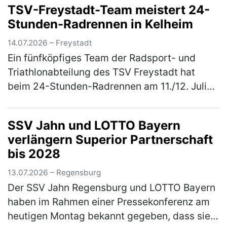
TSV-Freystadt-Team meistert 24-
Pawlewitz (1. Vorsitzender Go…
(mehr)
Stunden-Radrennen in Kelheim
14.07.2026 – Freystadt
Ein fünfköpfiges Team der Radsport- und
Triathlonabteilung des TSV Freystadt hat
beim 24-Stunden-Radrennen am 11./12. Juli
2026 in Kelheim im Wechsel in die Pedale
getreten. Für den TSV Freystadt gin…
(mehr)
SSV Jahn und LOTTO Bayern
verlängern Superior Partnerschaft
bis 2028
13.07.2026 – Regensburg
Der SSV Jahn Regensburg und LOTTO Bayern
haben im Rahmen einer Pressekonferenz am
heutigen Montag bekannt gegeben, dass sie