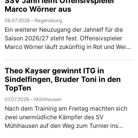
SSV Jahn leiht Offensivspieler
neue Hände zu übergeben. Aus persönlichen
Marco Wörner aus
…
(mehr)
08.07.2026 – Regensburg
Ein weiterer Neuzugang der Jahnelf für die
Saison 2026/27 steht fest. Offensivspieler
Marco Wörner läuft zukünftig in Rot und Weiß
auf und kommt für eine Saison auf Leihbasis
von Bundesliga-Aufsteiger…
(mehr)
Theo Kayser gewinnt ITG in
Sindelfingen, Bruder Toni in den
TopTen
07.07.2026 – Mühlhausen
Nach dem Training am Freitag machten sich
zwei unermüdliche Kämpfer des SV
Mühlhausen auf den Weg zum Turnier ins
schwäbische Sindelfingen. Das Turnier war