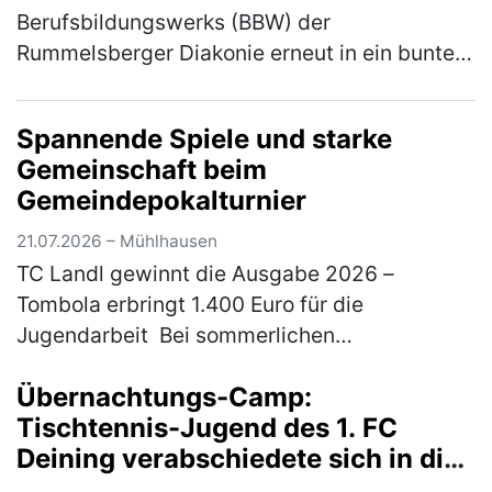
Berufsbildungswerks (BBW) der
Rummelsberger Diakonie erneut in ein buntes
Sportareal. Rund 800 Schüler*innen aus elf
verschiedenen Schulen waren der Einlad…
Spannende Spiele und starke
(mehr)
Gemeinschaft beim
Gemeindepokalturnier
21.07.2026 – Mühlhausen
TC Landl gewinnt die Ausgabe 2026 –
Tombola erbringt 1.400 Euro für die
Jugendarbeit Bei sommerlichen
Temperaturen fand am 18. und 19. Juli 2026
Übernachtungs-Camp:
das traditionelle Gemeindepokalturnier des
Tischtennis-Jugend des 1. FC
TC 77 Mühl…
(mehr)
Deining verabschiedete sich in die
Sommerpause