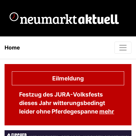
Home
Eilmeldung
Festzug des JURA-Volksfests
dieses Jahr witterungsbedingt
leider ohne Pferdegespanne
mehr