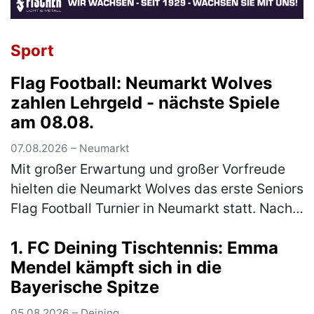
Sport
Flag Football: Neumarkt Wolves
zahlen Lehrgeld - nächste Spiele
am 08.08.
07.08.2026 – Neumarkt
Mit großer Erwartung und großer Vorfreude
hielten die Neumarkt Wolves das erste Seniors
Flag Football Turnier in Neumarkt statt. Nach
langer Durststrecke gab es endlich wieder
1. FC Deining Tischtennis: Emma
Football in Neumarkt. …
(mehr)
Mendel kämpft sich in die
Bayerische Spitze
05.08.2026 – Deining