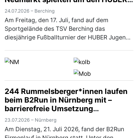
Azubi-Cup
24.07.2026 – Berching
Am Freitag, den 17. Juli, fand auf dem
Sportgelände des TSV Berching das
diesjährige Fußballturnier der HUBER Jugend-
und Auszubildendenvertretung (JAV) statt.
Insgesamt sieben Mannschaften aus dem La…
(mehr)
244 Rummelsberger*innen laufen
beim B2Run in Nürnberg mit –
barrierefreie Umsetzung
ermöglichte Rollstuhlfahrer*innen
23.07.2026 – Nürnberg
Teilnahme am Firmenlauf
Am Dienstag, 21. Juli 2026, fand der B2Run
Firmenlauf in Nürnberg statt. Unter den