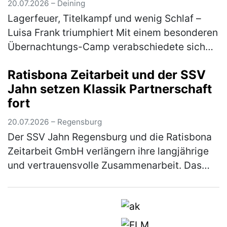
20.07.2026 – Deining
Lagerfeuer, Titelkampf und wenig Schlaf –
Luisa Frank triumphiert Mit einem besonderen
Übernachtungs-Camp verabschiedete sich
die Tischtennis-Jugend des 1. FC Deining in
Ratisbona Zeitarbeit und der SSV
die Sommerpause. Zum Abschluss…
(mehr)
Jahn setzen Klassik Partnerschaft
fort
20.07.2026 – Regensburg
Der SSV Jahn Regensburg und die Ratisbona
Zeitarbeit GmbH verlängern ihre langjährige
und vertrauensvolle Zusammenarbeit. Das
Unternehmen, das bereits seit vielen Jahren
Partner und seit 2024 als Klas…
(mehr)