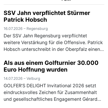
SSV Jahn verpflichtet Stürmer
Patrick Hobsch
16.07.2026 – Regensburg
Der SSV Jahn Regensburg verpflichtet
weitere Verstärkung für die Offensive. Patrick
Hobsch unterschreibt in der Oberpfalz einen
Vertrag bis zum 30.06.2028. Zuletzt war der
Als aus einem Golfturnier 30.000
31-Jährige beim TSV 1860 Mün…
(mehr)
Euro Hoffnung wurden
14.07.2026 – Velburg
GOLFER’S DELIGHT Invitational 2026 setzt
eindrucksvolles Zeichen für Zusammenhalt
und gesellschaftliches Engagement Gérard
Huff (2. Vorsitzender Golfer’s Delight), Jan