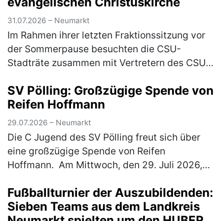
evangelischen Christuskirche
31.07.2026 – Neumarkt
Im Rahmen ihrer letzten Fraktionssitzung vor
der Sommerpause besuchten die CSU-
Stadträte zusammen mit Vertretern des CSU-
Stadtverbandes die evangelische
SV Pölling: Großzügige Spende von
Christuskirche. Geschäftsführender Pfarrer
Reifen Hoffmann
Mich…
(mehr)
29.07.2026 – Neumarkt
Die C Jugend des SV Pölling freut sich über
eine großzügige Spende von Reifen
Hoffmann. Am Mittwoch, den 29. Juli 2026,
wurde ein neuer Satz Hoodies an die
Fußballturnier der Auszubildenden:
Mannschaft übergeben. Der SV Pölling
Sieben Teams aus dem Landkreis
bedank…
(mehr)
Neumarkt spielten um den HUBER