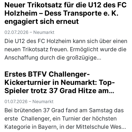
Neuer Trikotsatz für die U12 des FC
mit 1800 Startern aus 270 Vereinen gut
Holzheim – Dess Transporte e. K.
besu…
(mehr)
engagiert sich erneut
02.07.2026 – Neumarkt
Die U12 des FC Holzheim kann sich über einen
neuen Trikotsatz freuen. Ermöglicht wurde die
Anschaffung durch die großzügige
Unterstützung von Markus Dess und seiner
Erstes BTFV Challenger-
Firma Dess Transporte e. K., die si…
(mehr)
Kickerturnier in Neumarkt: Top-
Spieler trotz 37 Grad Hitze am
Start
01.07.2026 – Neumarkt
Bei brütenden 37 Grad fand am Samstag das
erste Challenger, ein Turnier der höchsten
Kategorie in Bayern, in der Mittelschule West