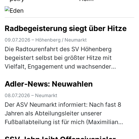
werden, …
(mehr)
Radbegeisterung siegt über Hitze
09.07.2026 – Höhenberg / Neumarkt
Die Radtourenfahrt des SV Höhenberg
begeistert selbst bei größter Hitze mit
Vielfalt, Engagement und wachsender
Teilnehmerzahl Die Radtourenfahrt (RTF) des
Adler-News: Neuwahlen
SV Höhenberg zog am letzten Juni-
Wochenende …
(mehr)
08.07.2026 – Neumarkt
Der ASV Neumarkt informiert: Nach fast 8
Jahren als Abteilungsleiter unserer
Fußballabteilung ist für mich (Maximilian
Gnus) der Moment gekommen, das Amt in