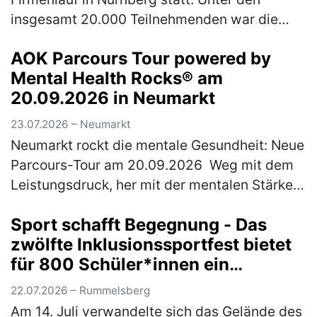
insgesamt 20.000 Teilnehmenden war die
Rummelsberger Diakonie mit einem
AOK Parcours Tour powered by
engagierten Team von 244 Läufer*innen so
Mental Health Rocks® am
star…
(mehr)
20.09.2026 in Neumarkt
23.07.2026 – Neumarkt
Neumarkt rockt die mentale Gesundheit: Neue
Parcours-Tour am 20.09.2026 Weg mit dem
Leistungsdruck, her mit der mentalen Stärke:
Am Sonntag, 20. September 2026 wird
Sport schafft Begegnung - Das
Neumarkt zum Hotspot für Achtsamk…
(mehr)
zwölfte Inklusionssportfest bietet
für 800 Schüler*innen ein
vielfältiges Bewegungsangebot
22.07.2026 – Rummelsberg
Am 14. Juli verwandelte sich das Gelände des