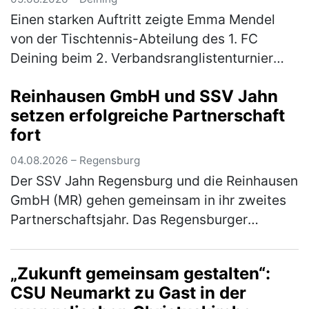
Einen starken Auftritt zeigte Emma Mendel
von der Tischtennis-Abteilung des 1. FC
Deining beim 2. Verbandsranglistenturnier
Bayern-Süd der Altersklasse Mädchen 13. Für
Reinhausen GmbH und SSV Jahn
das hochkarätig besetzte Turnier…
(mehr)
setzen erfolgreiche Partnerschaft
fort
04.08.2026 – Regensburg
Der SSV Jahn Regensburg und die Reinhausen
GmbH (MR) gehen gemeinsam in ihr zweites
Partnerschaftsjahr. Das Regensburger
Technologieunternehmen setzt die
Zusammenarbeit mit dem Fußball-Drittligisten
„Zukunft gemeinsam gestalten“:
f…
(mehr)
CSU Neumarkt zu Gast in der