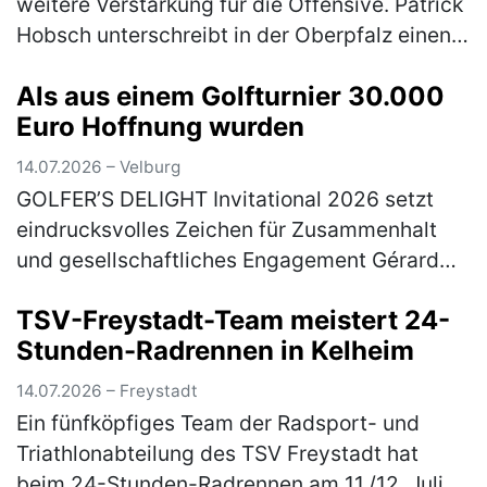
weitere Verstärkung für die Offensive. Patrick
Hobsch unterschreibt in der Oberpfalz einen
Vertrag bis zum 30.06.2028. Zuletzt war der
Als aus einem Golfturnier 30.000
31-Jährige beim TSV 1860 Mün…
(mehr)
Euro Hoffnung wurden
14.07.2026 – Velburg
GOLFER’S DELIGHT Invitational 2026 setzt
eindrucksvolles Zeichen für Zusammenhalt
und gesellschaftliches Engagement Gérard
Huff (2. Vorsitzender Golfer’s Delight), Jan
TSV-Freystadt-Team meistert 24-
Pawlewitz (1. Vorsitzender Go…
(mehr)
Stunden-Radrennen in Kelheim
14.07.2026 – Freystadt
Ein fünfköpfiges Team der Radsport- und
Triathlonabteilung des TSV Freystadt hat
beim 24-Stunden-Radrennen am 11./12. Juli