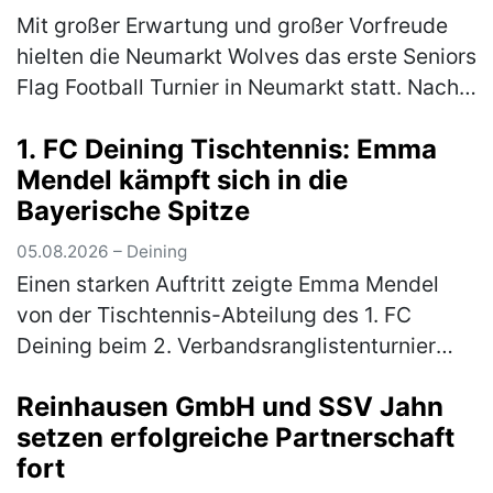
Mit großer Erwartung und großer Vorfreude
hielten die Neumarkt Wolves das erste Seniors
Flag Football Turnier in Neumarkt statt. Nach
langer Durststrecke gab es endlich wieder
1. FC Deining Tischtennis: Emma
Football in Neumarkt. …
(mehr)
Mendel kämpft sich in die
Bayerische Spitze
05.08.2026 – Deining
Einen starken Auftritt zeigte Emma Mendel
von der Tischtennis-Abteilung des 1. FC
Deining beim 2. Verbandsranglistenturnier
Bayern-Süd der Altersklasse Mädchen 13. Für
Reinhausen GmbH und SSV Jahn
das hochkarätig besetzte Turnier…
(mehr)
setzen erfolgreiche Partnerschaft
fort