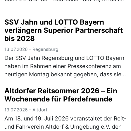
2026 in Kelheim im Wechsel in die Pedale
getreten. Für den TSV Freystadt gin…
(mehr)
SSV Jahn und LOTTO Bayern
verlängern Superior Partnerschaft
bis 2028
13.07.2026 – Regensburg
Der SSV Jahn Regensburg und LOTTO Bayern
haben im Rahmen einer Pressekonferenz am
heutigen Montag bekannt gegeben, dass sie
ihren gemeinsamen, erfolgreichen Weg
Altdorfer Reitsommer 2026 – Ein
fortsetzen. Die loyale und sehr langjäh…
Wochenende für Pferdefreunde
(mehr)
13.07.2026 – Altdorf
Am 18. und 19. Juli 2026 veranstaltet der Reit-
und Fahrverein Altdorf & Umgebung e.V. den