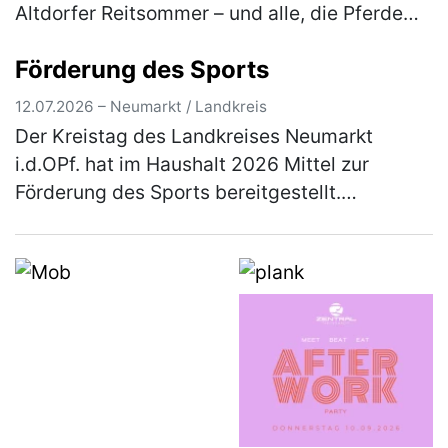
Altdorfer Reitsommer – und alle, die Pferde
lieben, sind herzlich eingeladen dabei zu sein.
Förderung des Sports
Besucher erleb…
(mehr)
12.07.2026 – Neumarkt / Landkreis
Der Kreistag des Landkreises Neumarkt
i.d.OPf. hat im Haushalt 2026 Mittel zur
Förderung des Sports bereitgestellt.
Einzelheiten über das Antragsverfahren
können aus den Richtlinien entnommen
werden, …
(mehr)