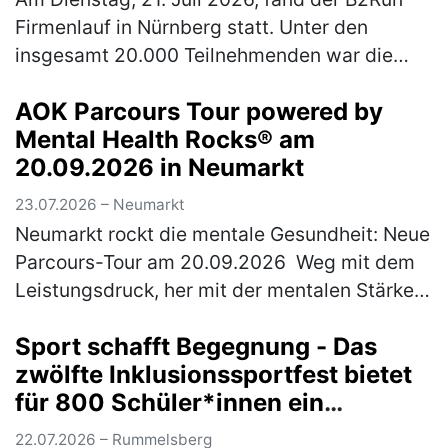
Firmenlauf in Nürnberg statt. Unter den
insgesamt 20.000 Teilnehmenden war die
Rummelsberger Diakonie mit einem
AOK Parcours Tour powered by
engagierten Team von 244 Läufer*innen so
Mental Health Rocks® am
star…
(mehr)
20.09.2026 in Neumarkt
23.07.2026 – Neumarkt
Neumarkt rockt die mentale Gesundheit: Neue
Parcours-Tour am 20.09.2026 Weg mit dem
Leistungsdruck, her mit der mentalen Stärke:
Am Sonntag, 20. September 2026 wird
Sport schafft Begegnung - Das
Neumarkt zum Hotspot für Achtsamk…
(mehr)
zwölfte Inklusionssportfest bietet
für 800 Schüler*innen ein
vielfältiges Bewegungsangebot
22.07.2026 – Rummelsberg