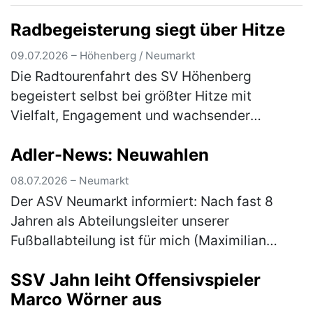
Radbegeisterung siegt über Hitze
09.07.2026 – Höhenberg / Neumarkt
Die Radtourenfahrt des SV Höhenberg
begeistert selbst bei größter Hitze mit
Vielfalt, Engagement und wachsender
Teilnehmerzahl Die Radtourenfahrt (RTF) des
Adler-News: Neuwahlen
SV Höhenberg zog am letzten Juni-
Wochenende …
(mehr)
08.07.2026 – Neumarkt
Der ASV Neumarkt informiert: Nach fast 8
Jahren als Abteilungsleiter unserer
Fußballabteilung ist für mich (Maximilian
Gnus) der Moment gekommen, das Amt in
SSV Jahn leiht Offensivspieler
neue Hände zu übergeben. Aus persönlichen
Marco Wörner aus
…
(mehr)