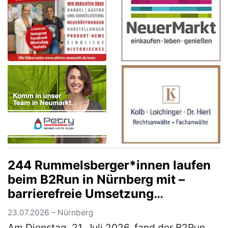
244 Rummelsberger*innen laufen
beim B2Run in Nürnberg mit –
barrierefreie Umsetzung
ermöglichte Rollstuhlfahrer*innen
23.07.2026 – Nürnberg
Teilnahme am Firmenlauf
Am Dienstag, 21. Juli 2026, fand der B2Run