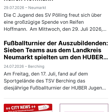
29.07.2026 – Neumarkt
Die C Jugend des SV Pölling freut sich über
eine großzügige Spende von Reifen
Hoffmann. Am Mittwoch, den 29. Juli 2026,
wurde ein neuer Satz Hoodies an die
Fußballturnier der Auszubildenden:
Mannschaft übergeben. Der SV Pölling
Sieben Teams aus dem Landkreis
bedank…
(mehr)
Neumarkt spielten um den HUBER
Azubi-Cup
24.07.2026 – Berching
Am Freitag, den 17. Juli, fand auf dem
Sportgelände des TSV Berching das
diesjährige Fußballturnier der HUBER Jugend-
und Auszubildendenvertretung (JAV) statt.
Insgesamt sieben Mannschaften aus dem La…
(mehr)