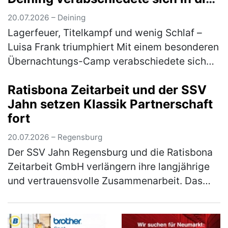
Sommerpause
20.07.2026 – Deining
Lagerfeuer, Titelkampf und wenig Schlaf –
Luisa Frank triumphiert Mit einem besonderen
Übernachtungs-Camp verabschiedete sich
die Tischtennis-Jugend des 1. FC Deining in
Ratisbona Zeitarbeit und der SSV
die Sommerpause. Zum Abschluss…
(mehr)
Jahn setzen Klassik Partnerschaft
fort
20.07.2026 – Regensburg
Der SSV Jahn Regensburg und die Ratisbona
Zeitarbeit GmbH verlängern ihre langjährige
und vertrauensvolle Zusammenarbeit. Das
Unternehmen, das bereits seit vielen Jahren
Partner und seit 2024 als Klas…
(mehr)