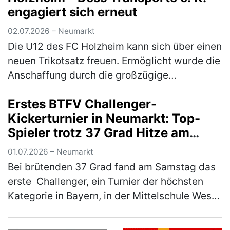
engagiert sich erneut
02.07.2026 – Neumarkt
Die U12 des FC Holzheim kann sich über einen
neuen Trikotsatz freuen. Ermöglicht wurde die
Anschaffung durch die großzügige
Unterstützung von Markus Dess und seiner
Erstes BTFV Challenger-
Firma Dess Transporte e. K., die si…
(mehr)
Kickerturnier in Neumarkt: Top-
Spieler trotz 37 Grad Hitze am
Start
01.07.2026 – Neumarkt
Bei brütenden 37 Grad fand am Samstag das
erste Challenger, ein Turnier der höchsten
Kategorie in Bayern, in der Mittelschule West
in Neumarkt statt. Ausrichter war der KSC
Woffenbach e.V. Trotz der …
(mehr)