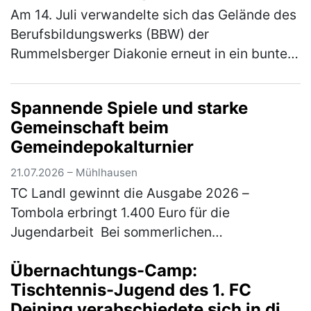
Am 14. Juli verwandelte sich das Gelände des
Berufsbildungswerks (BBW) der
Rummelsberger Diakonie erneut in ein buntes
Sportareal. Rund 800 Schüler*innen aus elf
verschiedenen Schulen waren der Einlad…
Spannende Spiele und starke
(mehr)
Gemeinschaft beim
Gemeindepokalturnier
21.07.2026 – Mühlhausen
TC Landl gewinnt die Ausgabe 2026 –
Tombola erbringt 1.400 Euro für die
Jugendarbeit Bei sommerlichen
Temperaturen fand am 18. und 19. Juli 2026
Übernachtungs-Camp:
das traditionelle Gemeindepokalturnier des
Tischtennis-Jugend des 1. FC
TC 77 Mühl…
(mehr)
Deining verabschiedete sich in die