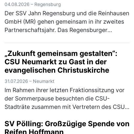
04.08.2026 – Regensburg
Der SSV Jahn Regensburg und die Reinhausen
GmbH (MR) gehen gemeinsam in ihr zweites
Partnerschaftsjahr. Das Regensburger
Technologieunternehmen setzt die
Zusammenarbeit mit dem Fußball-Drittligisten
„Zukunft gemeinsam gestalten“:
f…
(mehr)
CSU Neumarkt zu Gast in der
evangelischen Christuskirche
31.07.2026 – Neumarkt
Im Rahmen ihrer letzten Fraktionssitzung vor
der Sommerpause besuchten die CSU-
Stadträte zusammen mit Vertretern des CSU-
Stadtverbandes die evangelische
SV Pölling: Großzügige Spende von
Christuskirche. Geschäftsführender Pfarrer
Reifen Hoffmann
Mich…
(mehr)