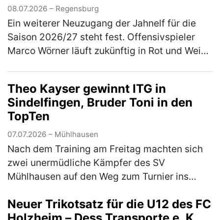
08.07.2026 – Regensburg
Ein weiterer Neuzugang der Jahnelf für die
Saison 2026/27 steht fest. Offensivspieler
Marco Wörner läuft zukünftig in Rot und Weiß
auf und kommt für eine Saison auf Leihbasis
von Bundesliga-Aufsteiger…
(mehr)
Theo Kayser gewinnt ITG in
Sindelfingen, Bruder Toni in den
TopTen
07.07.2026 – Mühlhausen
Nach dem Training am Freitag machten sich
zwei unermüdliche Kämpfer des SV
Mühlhausen auf den Weg zum Turnier ins
schwäbische Sindelfingen. Das Turnier war
Neuer Trikotsatz für die U12 des FC
mit 1800 Startern aus 270 Vereinen gut
Holzheim – Dess Transporte e. K.
besu…
(mehr)