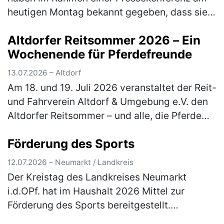
heutigen Montag bekannt gegeben, dass sie
ihren gemeinsamen, erfolgreichen Weg
Altdorfer Reitsommer 2026 – Ein
fortsetzen. Die loyale und sehr langjäh…
Wochenende für Pferdefreunde
(mehr)
13.07.2026 – Altdorf
Am 18. und 19. Juli 2026 veranstaltet der Reit-
und Fahrverein Altdorf & Umgebung e.V. den
Altdorfer Reitsommer – und alle, die Pferde
lieben, sind herzlich eingeladen dabei zu sein.
Förderung des Sports
Besucher erleb…
(mehr)
12.07.2026 – Neumarkt / Landkreis
Der Kreistag des Landkreises Neumarkt
i.d.OPf. hat im Haushalt 2026 Mittel zur
Förderung des Sports bereitgestellt.
Einzelheiten über das Antragsverfahren