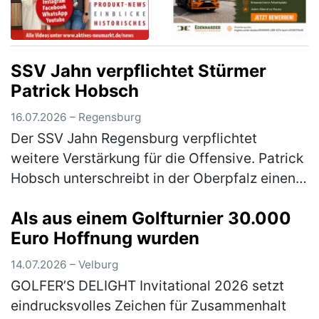
SSV Jahn verpflichtet Stürmer
Patrick Hobsch
16.07.2026 – Regensburg
Der SSV Jahn Regensburg verpflichtet
weitere Verstärkung für die Offensive. Patrick
Hobsch unterschreibt in der Oberpfalz einen
Vertrag bis zum 30.06.2028. Zuletzt war der
Als aus einem Golfturnier 30.000
31-Jährige beim TSV 1860 Mün…
(mehr)
Euro Hoffnung wurden
14.07.2026 – Velburg
GOLFER’S DELIGHT Invitational 2026 setzt
eindrucksvolles Zeichen für Zusammenhalt