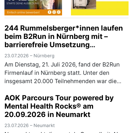
244 Rummelsberger*innen laufen
beim B2Run in Nürnberg mit –
barrierefreie Umsetzung
ermöglichte Rollstuhlfahrer*innen
23.07.2026 – Nürnberg
Teilnahme am Firmenlauf
Am Dienstag, 21. Juli 2026, fand der B2Run
Firmenlauf in Nürnberg statt. Unter den
insgesamt 20.000 Teilnehmenden war die
Rummelsberger Diakonie mit einem
AOK Parcours Tour powered by
engagierten Team von 244 Läufer*innen so
Mental Health Rocks® am
star…
(mehr)
20.09.2026 in Neumarkt
23.07.2026 – Neumarkt