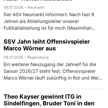
Wochenende …
(mehr)
08.07.2026 – Neumarkt
Der ASV Neumarkt informiert: Nach fast 8
Jahren als Abteilungsleiter unserer
Fußballabteilung ist für mich (Maximilian
Gnus) der Moment gekommen, das Amt in
SSV Jahn leiht Offensivspieler
neue Hände zu übergeben. Aus persönlichen
Marco Wörner aus
…
(mehr)
08.07.2026 – Regensburg
Ein weiterer Neuzugang der Jahnelf für die
Saison 2026/27 steht fest. Offensivspieler
Marco Wörner läuft zukünftig in Rot und Weiß
auf und kommt für eine Saison auf Leihbasis
von Bundesliga-Aufsteiger…
(mehr)
Theo Kayser gewinnt ITG in
Sindelfingen, Bruder Toni in den