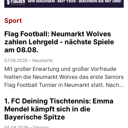
Sport
Flag Football: Neumarkt Wolves
zahlen Lehrgeld - nächste Spiele
am 08.08.
07.08.2026 – Neumarkt
Mit großer Erwartung und großer Vorfreude
hielten die Neumarkt Wolves das erste Seniors
Flag Football Turnier in Neumarkt statt. Nach
langer Durststrecke gab es endlich wieder
1. FC Deining Tischtennis: Emma
Football in Neumarkt. …
(mehr)
Mendel kämpft sich in die
Bayerische Spitze
05.08.2026 – Deining