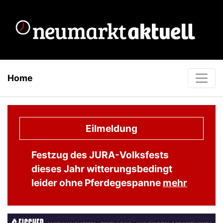
Home
Eilmeldung
Festzug des JURA-Volksfests
dieses Jahr witterungsbedingt
leider ohne Pferdegespanne
mehr