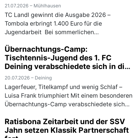
21.07.2026 – Mühlhausen
TC Landl gewinnt die Ausgabe 2026 –
Tombola erbringt 1.400 Euro für die
Jugendarbeit Bei sommerlichen
Temperaturen fand am 18. und 19. Juli 2026
Übernachtungs-Camp:
das traditionelle Gemeindepokalturnier des
Tischtennis-Jugend des 1. FC
TC 77 Mühl…
(mehr)
Deining verabschiedete sich in die
Sommerpause
20.07.2026 – Deining
Lagerfeuer, Titelkampf und wenig Schlaf –
Luisa Frank triumphiert Mit einem besonderen
Übernachtungs-Camp verabschiedete sich
die Tischtennis-Jugend des 1. FC Deining in
Ratisbona Zeitarbeit und der SSV
die Sommerpause. Zum Abschluss…
(mehr)
Jahn setzen Klassik Partnerschaft