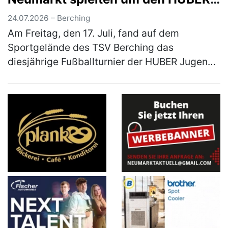
Azubi-Cup
24.07.2026 – Berching
Am Freitag, den 17. Juli, fand auf dem
Sportgelände des TSV Berching das
diesjährige Fußballturnier der HUBER Jugend-
und Auszubildendenvertretung (JAV) statt.
Insgesamt sieben Mannschaften aus dem La…
(mehr)