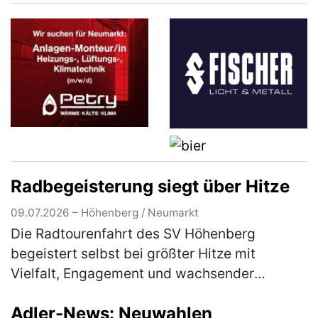
können aus den Richtlinien entnommen
werden, …
(mehr)
Radbegeisterung siegt über Hitze
09.07.2026 – Höhenberg / Neumarkt
Die Radtourenfahrt des SV Höhenberg
begeistert selbst bei größter Hitze mit
Vielfalt, Engagement und wachsender
Teilnehmerzahl Die Radtourenfahrt (RTF) des
Adler-News: Neuwahlen
SV Höhenberg zog am letzten Juni-