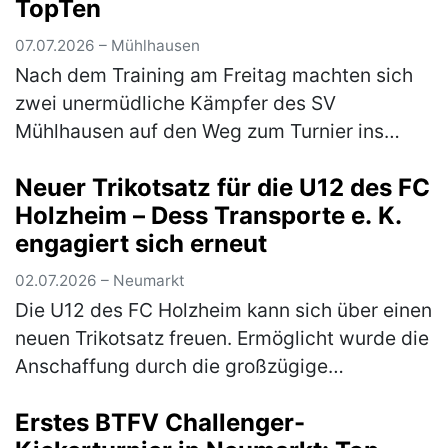
TopTen
07.07.2026 – Mühlhausen
Nach dem Training am Freitag machten sich
zwei unermüdliche Kämpfer des SV
Mühlhausen auf den Weg zum Turnier ins
schwäbische Sindelfingen. Das Turnier war
Neuer Trikotsatz für die U12 des FC
mit 1800 Startern aus 270 Vereinen gut
Holzheim – Dess Transporte e. K.
besu…
(mehr)
engagiert sich erneut
02.07.2026 – Neumarkt
Die U12 des FC Holzheim kann sich über einen
neuen Trikotsatz freuen. Ermöglicht wurde die
Anschaffung durch die großzügige
Unterstützung von Markus Dess und seiner
Erstes BTFV Challenger-
Firma Dess Transporte e. K., die si…
(mehr)