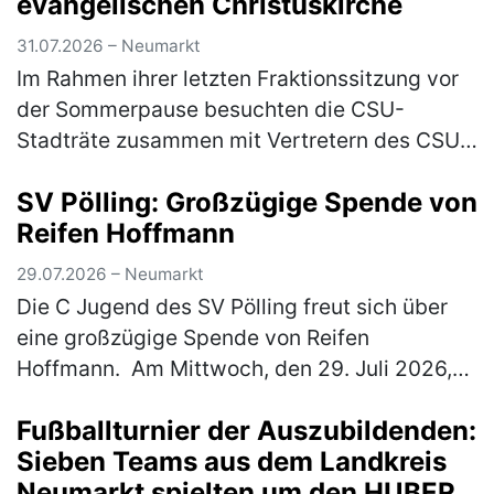
evangelischen Christuskirche
31.07.2026 – Neumarkt
Im Rahmen ihrer letzten Fraktionssitzung vor
der Sommerpause besuchten die CSU-
Stadträte zusammen mit Vertretern des CSU-
Stadtverbandes die evangelische
SV Pölling: Großzügige Spende von
Christuskirche. Geschäftsführender Pfarrer
Reifen Hoffmann
Mich…
(mehr)
29.07.2026 – Neumarkt
Die C Jugend des SV Pölling freut sich über
eine großzügige Spende von Reifen
Hoffmann. Am Mittwoch, den 29. Juli 2026,
wurde ein neuer Satz Hoodies an die
Fußballturnier der Auszubildenden:
Mannschaft übergeben. Der SV Pölling
Sieben Teams aus dem Landkreis
bedank…
(mehr)
Neumarkt spielten um den HUBER