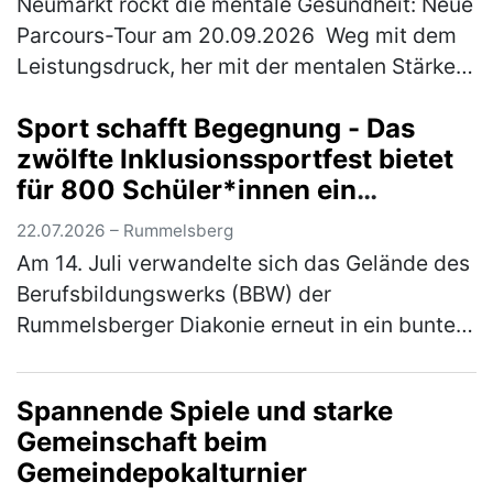
Neumarkt rockt die mentale Gesundheit: Neue
Parcours-Tour am 20.09.2026 Weg mit dem
Leistungsdruck, her mit der mentalen Stärke:
Am Sonntag, 20. September 2026 wird
Sport schafft Begegnung - Das
Neumarkt zum Hotspot für Achtsamk…
(mehr)
zwölfte Inklusionssportfest bietet
für 800 Schüler*innen ein
vielfältiges Bewegungsangebot
22.07.2026 – Rummelsberg
Am 14. Juli verwandelte sich das Gelände des
Berufsbildungswerks (BBW) der
Rummelsberger Diakonie erneut in ein buntes
Sportareal. Rund 800 Schüler*innen aus elf
verschiedenen Schulen waren der Einlad…
Spannende Spiele und starke
(mehr)
Gemeinschaft beim
Gemeindepokalturnier