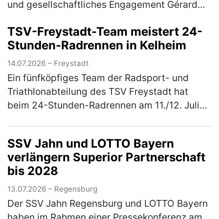
und gesellschaftliches Engagement Gérard
Huff (2. Vorsitzender Golfer’s Delight), Jan
TSV-Freystadt-Team meistert 24-
Pawlewitz (1. Vorsitzender Go…
(mehr)
Stunden-Radrennen in Kelheim
14.07.2026 – Freystadt
Ein fünfköpfiges Team der Radsport- und
Triathlonabteilung des TSV Freystadt hat
beim 24-Stunden-Radrennen am 11./12. Juli
2026 in Kelheim im Wechsel in die Pedale
getreten. Für den TSV Freystadt gin…
(mehr)
SSV Jahn und LOTTO Bayern
verlängern Superior Partnerschaft
bis 2028
13.07.2026 – Regensburg
Der SSV Jahn Regensburg und LOTTO Bayern
haben im Rahmen einer Pressekonferenz am