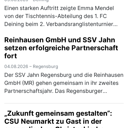
Einen starken Auftritt zeigte Emma Mendel
von der Tischtennis-Abteilung des 1. FC
Deining beim 2. Verbandsranglistenturnier
Bayern-Süd der Altersklasse Mädchen 13. Für
Reinhausen GmbH und SSV Jahn
das hochkarätig besetzte Turnier…
(mehr)
setzen erfolgreiche Partnerschaft
fort
04.08.2026 – Regensburg
Der SSV Jahn Regensburg und die Reinhausen
GmbH (MR) gehen gemeinsam in ihr zweites
Partnerschaftsjahr. Das Regensburger
Technologieunternehmen setzt die
Zusammenarbeit mit dem Fußball-Drittligisten
„Zukunft gemeinsam gestalten“:
f…
(mehr)
CSU Neumarkt zu Gast in der