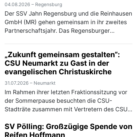
04.08.2026 – Regensburg
Der SSV Jahn Regensburg und die Reinhausen
GmbH (MR) gehen gemeinsam in ihr zweites
Partnerschaftsjahr. Das Regensburger
Technologieunternehmen setzt die
Zusammenarbeit mit dem Fußball-Drittligisten
„Zukunft gemeinsam gestalten“:
f…
(mehr)
CSU Neumarkt zu Gast in der
evangelischen Christuskirche
31.07.2026 – Neumarkt
Im Rahmen ihrer letzten Fraktionssitzung vor
der Sommerpause besuchten die CSU-
Stadträte zusammen mit Vertretern des CSU-
Stadtverbandes die evangelische
SV Pölling: Großzügige Spende von
Christuskirche. Geschäftsführender Pfarrer
Reifen Hoffmann
Mich…
(mehr)