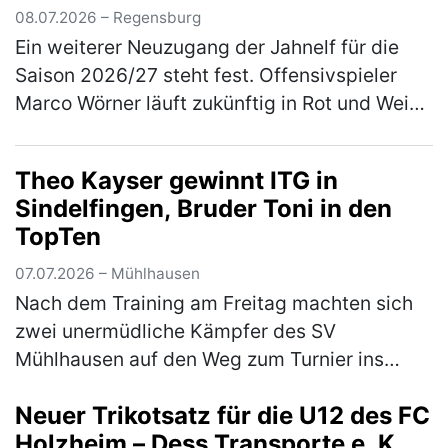
08.07.2026 – Regensburg
Ein weiterer Neuzugang der Jahnelf für die
Saison 2026/27 steht fest. Offensivspieler
Marco Wörner läuft zukünftig in Rot und Weiß
auf und kommt für eine Saison auf Leihbasis
von Bundesliga-Aufsteiger…
(mehr)
Theo Kayser gewinnt ITG in
Sindelfingen, Bruder Toni in den
TopTen
07.07.2026 – Mühlhausen
Nach dem Training am Freitag machten sich
zwei unermüdliche Kämpfer des SV
Mühlhausen auf den Weg zum Turnier ins
schwäbische Sindelfingen. Das Turnier war
Neuer Trikotsatz für die U12 des FC
mit 1800 Startern aus 270 Vereinen gut
Holzheim – Dess Transporte e. K.
besu…
(mehr)