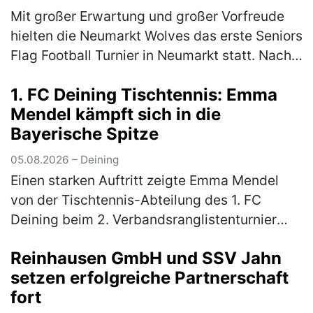
Mit großer Erwartung und großer Vorfreude
hielten die Neumarkt Wolves das erste Seniors
Flag Football Turnier in Neumarkt statt. Nach
langer Durststrecke gab es endlich wieder
1. FC Deining Tischtennis: Emma
Football in Neumarkt. …
(mehr)
Mendel kämpft sich in die
Bayerische Spitze
05.08.2026 – Deining
Einen starken Auftritt zeigte Emma Mendel
von der Tischtennis-Abteilung des 1. FC
Deining beim 2. Verbandsranglistenturnier
Bayern-Süd der Altersklasse Mädchen 13. Für
Reinhausen GmbH und SSV Jahn
das hochkarätig besetzte Turnier…
(mehr)
setzen erfolgreiche Partnerschaft
fort