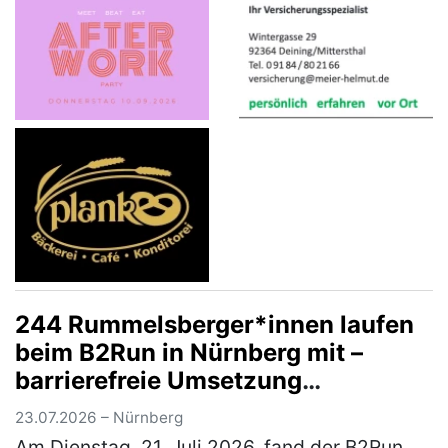
244 Rummelsberger*innen laufen
beim B2Run in Nürnberg mit –
barrierefreie Umsetzung
ermöglichte Rollstuhlfahrer*innen
23.07.2026 – Nürnberg
Teilnahme am Firmenlauf
Am Dienstag, 21. Juli 2026, fand der B2Run