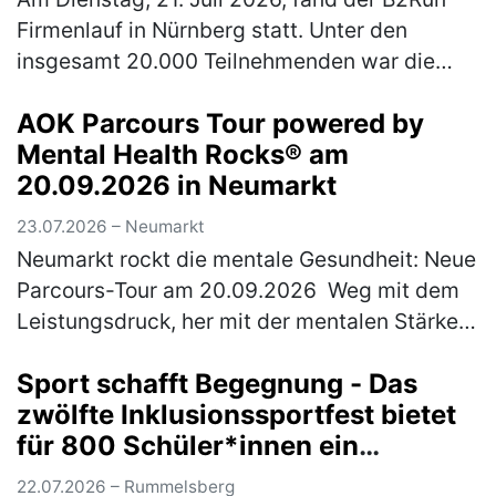
Firmenlauf in Nürnberg statt. Unter den
insgesamt 20.000 Teilnehmenden war die
Rummelsberger Diakonie mit einem
AOK Parcours Tour powered by
engagierten Team von 244 Läufer*innen so
Mental Health Rocks® am
star…
(mehr)
20.09.2026 in Neumarkt
23.07.2026 – Neumarkt
Neumarkt rockt die mentale Gesundheit: Neue
Parcours-Tour am 20.09.2026 Weg mit dem
Leistungsdruck, her mit der mentalen Stärke:
Am Sonntag, 20. September 2026 wird
Sport schafft Begegnung - Das
Neumarkt zum Hotspot für Achtsamk…
(mehr)
zwölfte Inklusionssportfest bietet
für 800 Schüler*innen ein
vielfältiges Bewegungsangebot
22.07.2026 – Rummelsberg