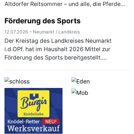
Altdorfer Reitsommer – und alle, die Pferde
lieben, sind herzlich eingeladen dabei zu sein.
Förderung des Sports
Besucher erleb…
(mehr)
12.07.2026 – Neumarkt / Landkreis
Der Kreistag des Landkreises Neumarkt
i.d.OPf. hat im Haushalt 2026 Mittel zur
Förderung des Sports bereitgestellt.
Einzelheiten über das Antragsverfahren
können aus den Richtlinien entnommen
werden, …
(mehr)