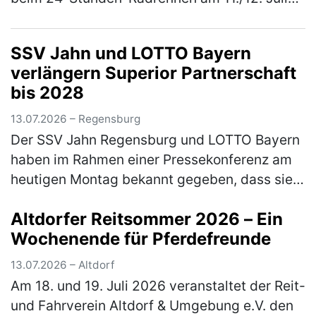
2026 in Kelheim im Wechsel in die Pedale
getreten. Für den TSV Freystadt gin…
(mehr)
SSV Jahn und LOTTO Bayern
verlängern Superior Partnerschaft
bis 2028
13.07.2026 – Regensburg
Der SSV Jahn Regensburg und LOTTO Bayern
haben im Rahmen einer Pressekonferenz am
heutigen Montag bekannt gegeben, dass sie
ihren gemeinsamen, erfolgreichen Weg
Altdorfer Reitsommer 2026 – Ein
fortsetzen. Die loyale und sehr langjäh…
Wochenende für Pferdefreunde
(mehr)
13.07.2026 – Altdorf
Am 18. und 19. Juli 2026 veranstaltet der Reit-
und Fahrverein Altdorf & Umgebung e.V. den