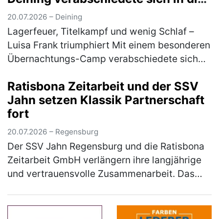
Sommerpause
20.07.2026 – Deining
Lagerfeuer, Titelkampf und wenig Schlaf –
Luisa Frank triumphiert Mit einem besonderen
Übernachtungs-Camp verabschiedete sich
die Tischtennis-Jugend des 1. FC Deining in
Ratisbona Zeitarbeit und der SSV
die Sommerpause. Zum Abschluss…
(mehr)
Jahn setzen Klassik Partnerschaft
fort
20.07.2026 – Regensburg
Der SSV Jahn Regensburg und die Ratisbona
Zeitarbeit GmbH verlängern ihre langjährige
und vertrauensvolle Zusammenarbeit. Das
Unternehmen, das bereits seit vielen Jahren
Partner und seit 2024 als Klas…
(mehr)