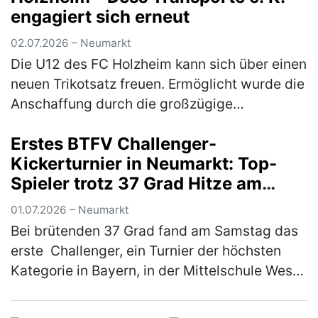
engagiert sich erneut
02.07.2026 – Neumarkt
Die U12 des FC Holzheim kann sich über einen
neuen Trikotsatz freuen. Ermöglicht wurde die
Anschaffung durch die großzügige
Unterstützung von Markus Dess und seiner
Erstes BTFV Challenger-
Firma Dess Transporte e. K., die si…
(mehr)
Kickerturnier in Neumarkt: Top-
Spieler trotz 37 Grad Hitze am
Start
01.07.2026 – Neumarkt
Bei brütenden 37 Grad fand am Samstag das
erste Challenger, ein Turnier der höchsten
Kategorie in Bayern, in der Mittelschule West
in Neumarkt statt. Ausrichter war der KSC
Woffenbach e.V. Trotz der …
(mehr)