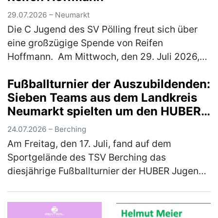
29.07.2026 – Neumarkt
Die C Jugend des SV Pölling freut sich über
eine großzügige Spende von Reifen
Hoffmann. Am Mittwoch, den 29. Juli 2026,
wurde ein neuer Satz Hoodies an die
Fußballturnier der Auszubildenden:
Mannschaft übergeben. Der SV Pölling
Sieben Teams aus dem Landkreis
bedank…
(mehr)
Neumarkt spielten um den HUBER
Azubi-Cup
24.07.2026 – Berching
Am Freitag, den 17. Juli, fand auf dem
Sportgelände des TSV Berching das
diesjährige Fußballturnier der HUBER Jugend-
und Auszubildendenvertretung (JAV) statt.
Insgesamt sieben Mannschaften aus dem La…
(mehr)