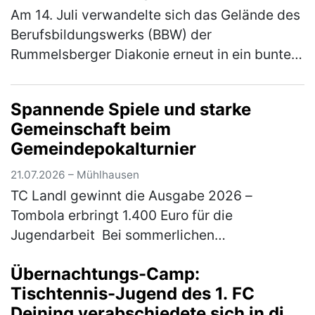
Am 14. Juli verwandelte sich das Gelände des
Berufsbildungswerks (BBW) der
Rummelsberger Diakonie erneut in ein buntes
Sportareal. Rund 800 Schüler*innen aus elf
verschiedenen Schulen waren der Einlad…
Spannende Spiele und starke
(mehr)
Gemeinschaft beim
Gemeindepokalturnier
21.07.2026 – Mühlhausen
TC Landl gewinnt die Ausgabe 2026 –
Tombola erbringt 1.400 Euro für die
Jugendarbeit Bei sommerlichen
Temperaturen fand am 18. und 19. Juli 2026
Übernachtungs-Camp:
das traditionelle Gemeindepokalturnier des
Tischtennis-Jugend des 1. FC
TC 77 Mühl…
(mehr)
Deining verabschiedete sich in die