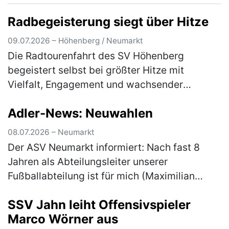
Radbegeisterung siegt über Hitze
09.07.2026 – Höhenberg / Neumarkt
Die Radtourenfahrt des SV Höhenberg
begeistert selbst bei größter Hitze mit
Vielfalt, Engagement und wachsender
Teilnehmerzahl Die Radtourenfahrt (RTF) des
Adler-News: Neuwahlen
SV Höhenberg zog am letzten Juni-
Wochenende …
(mehr)
08.07.2026 – Neumarkt
Der ASV Neumarkt informiert: Nach fast 8
Jahren als Abteilungsleiter unserer
Fußballabteilung ist für mich (Maximilian
Gnus) der Moment gekommen, das Amt in
SSV Jahn leiht Offensivspieler
neue Hände zu übergeben. Aus persönlichen
Marco Wörner aus
…
(mehr)