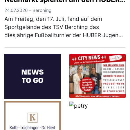
Azubi-Cup
24.07.2026 – Berching
Am Freitag, den 17. Juli, fand auf dem
Sportgelände des TSV Berching das
diesjährige Fußballturnier der HUBER Jugend-
und Auszubildendenvertretung (JAV) statt.
Insgesamt sieben Mannschaften aus dem La…
(mehr)