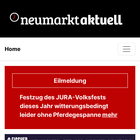
Home
Eilmeldung
Festzug des JURA-Volksfests
dieses Jahr witterungsbedingt
leider ohne Pferdegespanne
mehr