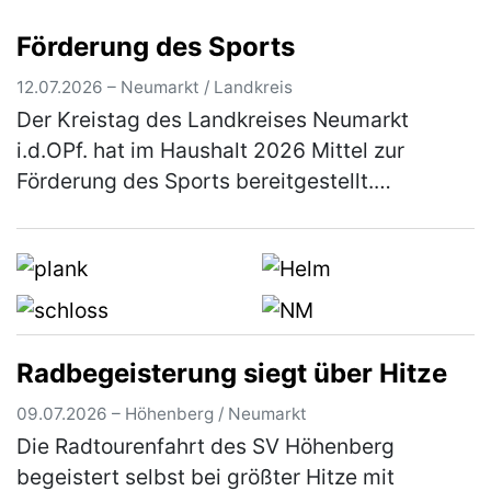
lieben, sind herzlich eingeladen dabei zu sein.
Förderung des Sports
Besucher erleb…
(mehr)
12.07.2026 – Neumarkt / Landkreis
Der Kreistag des Landkreises Neumarkt
i.d.OPf. hat im Haushalt 2026 Mittel zur
Förderung des Sports bereitgestellt.
Einzelheiten über das Antragsverfahren
können aus den Richtlinien entnommen
werden, …
(mehr)
Radbegeisterung siegt über Hitze
09.07.2026 – Höhenberg / Neumarkt
Die Radtourenfahrt des SV Höhenberg
begeistert selbst bei größter Hitze mit