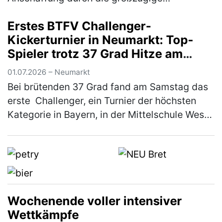
Unterstützung von Markus Dess und seiner
Erstes BTFV Challenger-
Firma Dess Transporte e. K., die si…
(mehr)
Kickerturnier in Neumarkt: Top-
Spieler trotz 37 Grad Hitze am
Start
01.07.2026 – Neumarkt
Bei brütenden 37 Grad fand am Samstag das
erste Challenger, ein Turnier der höchsten
Kategorie in Bayern, in der Mittelschule West
in Neumarkt statt. Ausrichter war der KSC
Woffenbach e.V. Trotz der …
(mehr)
Wochenende voller intensiver
Wettkämpfe