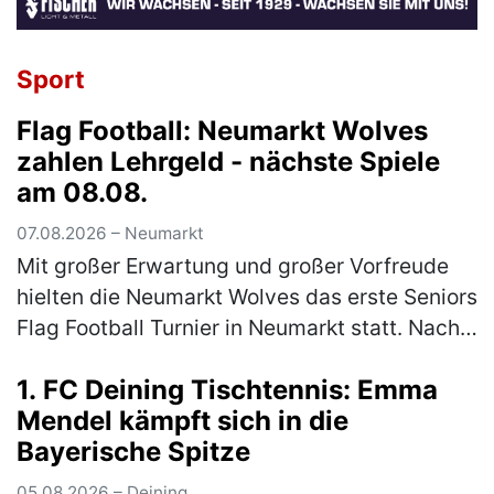
Sport
Flag Football: Neumarkt Wolves
zahlen Lehrgeld - nächste Spiele
am 08.08.
07.08.2026 – Neumarkt
Mit großer Erwartung und großer Vorfreude
hielten die Neumarkt Wolves das erste Seniors
Flag Football Turnier in Neumarkt statt. Nach
langer Durststrecke gab es endlich wieder
1. FC Deining Tischtennis: Emma
Football in Neumarkt. …
(mehr)
Mendel kämpft sich in die
Bayerische Spitze
05.08.2026 – Deining