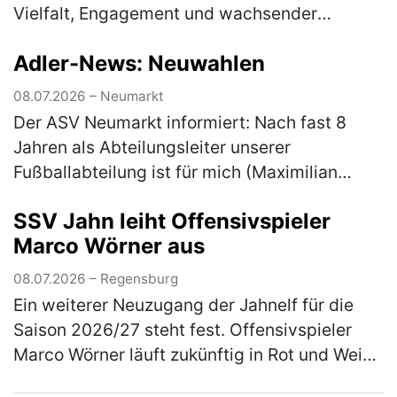
Vielfalt, Engagement und wachsender
Teilnehmerzahl Die Radtourenfahrt (RTF) des
Adler-News: Neuwahlen
SV Höhenberg zog am letzten Juni-
Wochenende …
(mehr)
08.07.2026 – Neumarkt
Der ASV Neumarkt informiert: Nach fast 8
Jahren als Abteilungsleiter unserer
Fußballabteilung ist für mich (Maximilian
Gnus) der Moment gekommen, das Amt in
SSV Jahn leiht Offensivspieler
neue Hände zu übergeben. Aus persönlichen
Marco Wörner aus
…
(mehr)
08.07.2026 – Regensburg
Ein weiterer Neuzugang der Jahnelf für die
Saison 2026/27 steht fest. Offensivspieler
Marco Wörner läuft zukünftig in Rot und Weiß
auf und kommt für eine Saison auf Leihbasis