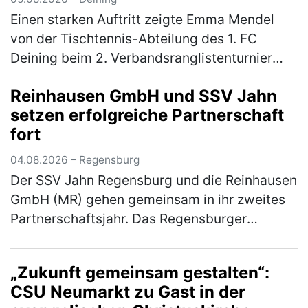
Einen starken Auftritt zeigte Emma Mendel
von der Tischtennis-Abteilung des 1. FC
Deining beim 2. Verbandsranglistenturnier
Bayern-Süd der Altersklasse Mädchen 13. Für
Reinhausen GmbH und SSV Jahn
das hochkarätig besetzte Turnier…
(mehr)
setzen erfolgreiche Partnerschaft
fort
04.08.2026 – Regensburg
Der SSV Jahn Regensburg und die Reinhausen
GmbH (MR) gehen gemeinsam in ihr zweites
Partnerschaftsjahr. Das Regensburger
Technologieunternehmen setzt die
Zusammenarbeit mit dem Fußball-Drittligisten
„Zukunft gemeinsam gestalten“:
f…
(mehr)
CSU Neumarkt zu Gast in der