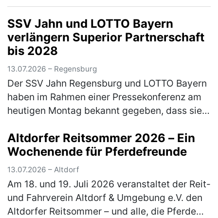
getreten. Für den TSV Freystadt gin…
(mehr)
SSV Jahn und LOTTO Bayern
verlängern Superior Partnerschaft
bis 2028
13.07.2026 – Regensburg
Der SSV Jahn Regensburg und LOTTO Bayern
haben im Rahmen einer Pressekonferenz am
heutigen Montag bekannt gegeben, dass sie
ihren gemeinsamen, erfolgreichen Weg
Altdorfer Reitsommer 2026 – Ein
fortsetzen. Die loyale und sehr langjäh…
Wochenende für Pferdefreunde
(mehr)
13.07.2026 – Altdorf
Am 18. und 19. Juli 2026 veranstaltet der Reit-
und Fahrverein Altdorf & Umgebung e.V. den
Altdorfer Reitsommer – und alle, die Pferde