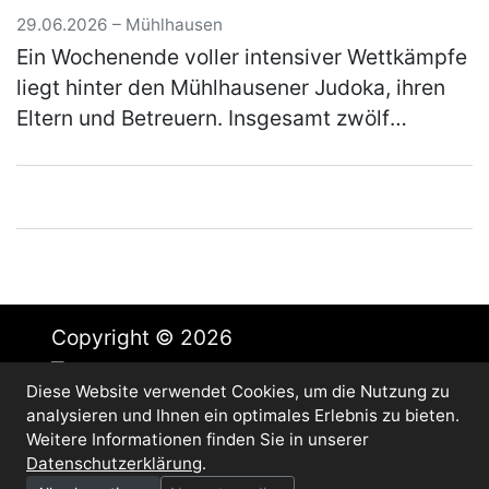
29.06.2026 – Mühlhausen
Ein Wochenende voller intensiver Wettkämpfe
liegt hinter den Mühlhausener Judoka, ihren
Eltern und Betreuern. Insgesamt zwölf
Starterinnen und Starter nahmen an diesem
Wochenende in Vohenstrauß am Beg…
(mehr)
Copyright © 2026
Diese Website verwendet Cookies, um die Nutzung zu
Impressum
analysieren und Ihnen ein optimales Erlebnis zu bieten.
Datenschutz
Weitere Informationen finden Sie in unserer
Cookie-Einstellungen
Datenschutzerklärung
.