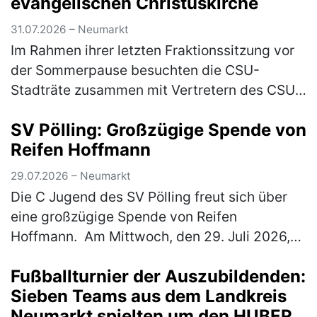
evangelischen Christuskirche
31.07.2026 – Neumarkt
Im Rahmen ihrer letzten Fraktionssitzung vor
der Sommerpause besuchten die CSU-
Stadträte zusammen mit Vertretern des CSU-
Stadtverbandes die evangelische
SV Pölling: Großzügige Spende von
Christuskirche. Geschäftsführender Pfarrer
Reifen Hoffmann
Mich…
(mehr)
29.07.2026 – Neumarkt
Die C Jugend des SV Pölling freut sich über
eine großzügige Spende von Reifen
Hoffmann. Am Mittwoch, den 29. Juli 2026,
wurde ein neuer Satz Hoodies an die
Fußballturnier der Auszubildenden:
Mannschaft übergeben. Der SV Pölling
Sieben Teams aus dem Landkreis
bedank…
(mehr)
Neumarkt spielten um den HUBER