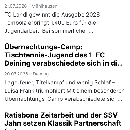
21.07.2026 – Mühlhausen
TC Landl gewinnt die Ausgabe 2026 –
Tombola erbringt 1.400 Euro für die
Jugendarbeit Bei sommerlichen
Temperaturen fand am 18. und 19. Juli 2026
Übernachtungs-Camp:
das traditionelle Gemeindepokalturnier des
Tischtennis-Jugend des 1. FC
TC 77 Mühl…
(mehr)
Deining verabschiedete sich in die
Sommerpause
20.07.2026 – Deining
Lagerfeuer, Titelkampf und wenig Schlaf –
Luisa Frank triumphiert Mit einem besonderen
Übernachtungs-Camp verabschiedete sich
die Tischtennis-Jugend des 1. FC Deining in
Ratisbona Zeitarbeit und der SSV
die Sommerpause. Zum Abschluss…
(mehr)
Jahn setzen Klassik Partnerschaft