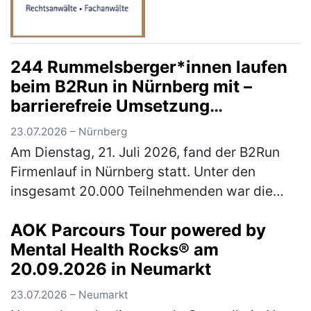
244 Rummelsberger*innen laufen
beim B2Run in Nürnberg mit –
barrierefreie Umsetzung
ermöglichte Rollstuhlfahrer*innen
23.07.2026 – Nürnberg
Teilnahme am Firmenlauf
Am Dienstag, 21. Juli 2026, fand der B2Run
Firmenlauf in Nürnberg statt. Unter den
insgesamt 20.000 Teilnehmenden war die
Rummelsberger Diakonie mit einem
AOK Parcours Tour powered by
engagierten Team von 244 Läufer*innen so
Mental Health Rocks® am
star…
(mehr)
20.09.2026 in Neumarkt
23.07.2026 – Neumarkt