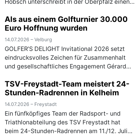
Hobsch unterschreibt in der Oberpfalz einen
Vertrag bis zum 30.06.2028. Zuletzt war der
Als aus einem Golfturnier 30.000
31-Jährige beim TSV 1860 Mün…
(mehr)
Euro Hoffnung wurden
14.07.2026 – Velburg
GOLFER’S DELIGHT Invitational 2026 setzt
eindrucksvolles Zeichen für Zusammenhalt
und gesellschaftliches Engagement Gérard
Huff (2. Vorsitzender Golfer’s Delight), Jan
TSV-Freystadt-Team meistert 24-
Pawlewitz (1. Vorsitzender Go…
(mehr)
Stunden-Radrennen in Kelheim
14.07.2026 – Freystadt
Ein fünfköpfiges Team der Radsport- und
Triathlonabteilung des TSV Freystadt hat
beim 24-Stunden-Radrennen am 11./12. Juli
2026 in Kelheim im Wechsel in die Pedale