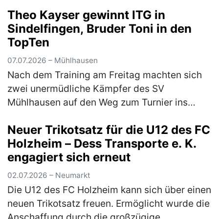
von Bundesliga-Aufsteiger…
(mehr)
Theo Kayser gewinnt ITG in
Sindelfingen, Bruder Toni in den
TopTen
07.07.2026 – Mühlhausen
Nach dem Training am Freitag machten sich
zwei unermüdliche Kämpfer des SV
Mühlhausen auf den Weg zum Turnier ins
schwäbische Sindelfingen. Das Turnier war
Neuer Trikotsatz für die U12 des FC
mit 1800 Startern aus 270 Vereinen gut
Holzheim – Dess Transporte e. K.
besu…
(mehr)
engagiert sich erneut
02.07.2026 – Neumarkt
Die U12 des FC Holzheim kann sich über einen
neuen Trikotsatz freuen. Ermöglicht wurde die
Anschaffung durch die großzügige