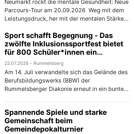
Neumarkt rockt die mentale Gesundheit: Neue
Parcours-Tour am 20.09.2026 Weg mit dem
Leistungsdruck, her mit der mentalen Stärke:
Am Sonntag, 20. September 2026 wird
Sport schafft Begegnung - Das
Neumarkt zum Hotspot für Achtsamk…
(mehr)
zwölfte Inklusionssportfest bietet
für 800 Schüler*innen ein
vielfältiges Bewegungsangebot
22.07.2026 – Rummelsberg
Am 14. Juli verwandelte sich das Gelände des
Berufsbildungswerks (BBW) der
Rummelsberger Diakonie erneut in ein buntes
Sportareal. Rund 800 Schüler*innen aus elf
verschiedenen Schulen waren der Einlad…
Spannende Spiele und starke
(mehr)
Gemeinschaft beim
Gemeindepokalturnier