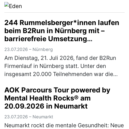
244 Rummelsberger*innen laufen
beim B2Run in Nürnberg mit –
barrierefreie Umsetzung
ermöglichte Rollstuhlfahrer*innen
23.07.2026 – Nürnberg
Teilnahme am Firmenlauf
Am Dienstag, 21. Juli 2026, fand der B2Run
Firmenlauf in Nürnberg statt. Unter den
insgesamt 20.000 Teilnehmenden war die
Rummelsberger Diakonie mit einem
AOK Parcours Tour powered by
engagierten Team von 244 Läufer*innen so
Mental Health Rocks® am
star…
(mehr)
20.09.2026 in Neumarkt
23.07.2026 – Neumarkt
Neumarkt rockt die mentale Gesundheit: Neue