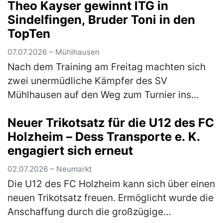
Theo Kayser gewinnt ITG in
Sindelfingen, Bruder Toni in den
TopTen
07.07.2026 – Mühlhausen
Nach dem Training am Freitag machten sich
zwei unermüdliche Kämpfer des SV
Mühlhausen auf den Weg zum Turnier ins
schwäbische Sindelfingen. Das Turnier war
Neuer Trikotsatz für die U12 des FC
mit 1800 Startern aus 270 Vereinen gut
Holzheim – Dess Transporte e. K.
besu…
(mehr)
engagiert sich erneut
02.07.2026 – Neumarkt
Die U12 des FC Holzheim kann sich über einen
neuen Trikotsatz freuen. Ermöglicht wurde die
Anschaffung durch die großzügige