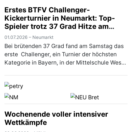
Unterstützung von Markus Dess und seiner
Erstes BTFV Challenger-
Firma Dess Transporte e. K., die si…
(mehr)
Kickerturnier in Neumarkt: Top-
Spieler trotz 37 Grad Hitze am
Start
01.07.2026 – Neumarkt
Bei brütenden 37 Grad fand am Samstag das
erste Challenger, ein Turnier der höchsten
Kategorie in Bayern, in der Mittelschule West
in Neumarkt statt. Ausrichter war der KSC
Woffenbach e.V. Trotz der …
(mehr)
Wochenende voller intensiver
Wettkämpfe