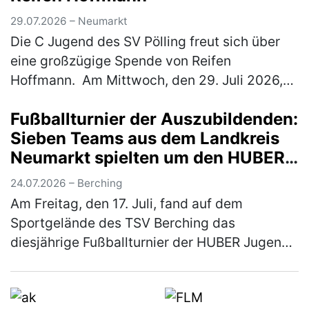
29.07.2026 – Neumarkt
Die C Jugend des SV Pölling freut sich über
eine großzügige Spende von Reifen
Hoffmann. Am Mittwoch, den 29. Juli 2026,
wurde ein neuer Satz Hoodies an die
Fußballturnier der Auszubildenden:
Mannschaft übergeben. Der SV Pölling
Sieben Teams aus dem Landkreis
bedank…
(mehr)
Neumarkt spielten um den HUBER
Azubi-Cup
24.07.2026 – Berching
Am Freitag, den 17. Juli, fand auf dem
Sportgelände des TSV Berching das
diesjährige Fußballturnier der HUBER Jugend-
und Auszubildendenvertretung (JAV) statt.
Insgesamt sieben Mannschaften aus dem La…
(mehr)