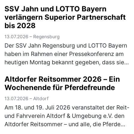
getreten. Für den TSV Freystadt gin…
(mehr)
SSV Jahn und LOTTO Bayern
verlängern Superior Partnerschaft
bis 2028
13.07.2026 – Regensburg
Der SSV Jahn Regensburg und LOTTO Bayern
haben im Rahmen einer Pressekonferenz am
heutigen Montag bekannt gegeben, dass sie
ihren gemeinsamen, erfolgreichen Weg
Altdorfer Reitsommer 2026 – Ein
fortsetzen. Die loyale und sehr langjäh…
Wochenende für Pferdefreunde
(mehr)
13.07.2026 – Altdorf
Am 18. und 19. Juli 2026 veranstaltet der Reit-
und Fahrverein Altdorf & Umgebung e.V. den
Altdorfer Reitsommer – und alle, die Pferde
lieben, sind herzlich eingeladen dabei zu sein.