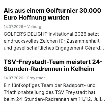
Vertrag bis zum 30.06.2028. Zuletzt war der
Als aus einem Golfturnier 30.000
31-Jährige beim TSV 1860 Mün…
(mehr)
Euro Hoffnung wurden
14.07.2026 – Velburg
GOLFER’S DELIGHT Invitational 2026 setzt
eindrucksvolles Zeichen für Zusammenhalt
und gesellschaftliches Engagement Gérard
Huff (2. Vorsitzender Golfer’s Delight), Jan
TSV-Freystadt-Team meistert 24-
Pawlewitz (1. Vorsitzender Go…
(mehr)
Stunden-Radrennen in Kelheim
14.07.2026 – Freystadt
Ein fünfköpfiges Team der Radsport- und
Triathlonabteilung des TSV Freystadt hat
beim 24-Stunden-Radrennen am 11./12. Juli
2026 in Kelheim im Wechsel in die Pedale