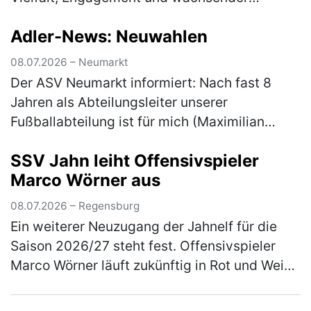
Teilnehmerzahl Die Radtourenfahrt (RTF) des
Adler-News: Neuwahlen
SV Höhenberg zog am letzten Juni-
Wochenende …
(mehr)
08.07.2026 – Neumarkt
Der ASV Neumarkt informiert: Nach fast 8
Jahren als Abteilungsleiter unserer
Fußballabteilung ist für mich (Maximilian
Gnus) der Moment gekommen, das Amt in
SSV Jahn leiht Offensivspieler
neue Hände zu übergeben. Aus persönlichen
Marco Wörner aus
…
(mehr)
08.07.2026 – Regensburg
Ein weiterer Neuzugang der Jahnelf für die
Saison 2026/27 steht fest. Offensivspieler
Marco Wörner läuft zukünftig in Rot und Weiß
auf und kommt für eine Saison auf Leihbasis
von Bundesliga-Aufsteiger…
(mehr)