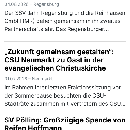
04.08.2026 – Regensburg
Der SSV Jahn Regensburg und die Reinhausen
GmbH (MR) gehen gemeinsam in ihr zweites
Partnerschaftsjahr. Das Regensburger
Technologieunternehmen setzt die
Zusammenarbeit mit dem Fußball-Drittligisten
„Zukunft gemeinsam gestalten“:
f…
(mehr)
CSU Neumarkt zu Gast in der
evangelischen Christuskirche
31.07.2026 – Neumarkt
Im Rahmen ihrer letzten Fraktionssitzung vor
der Sommerpause besuchten die CSU-
Stadträte zusammen mit Vertretern des CSU-
Stadtverbandes die evangelische
SV Pölling: Großzügige Spende von
Christuskirche. Geschäftsführender Pfarrer
Reifen Hoffmann
Mich…
(mehr)