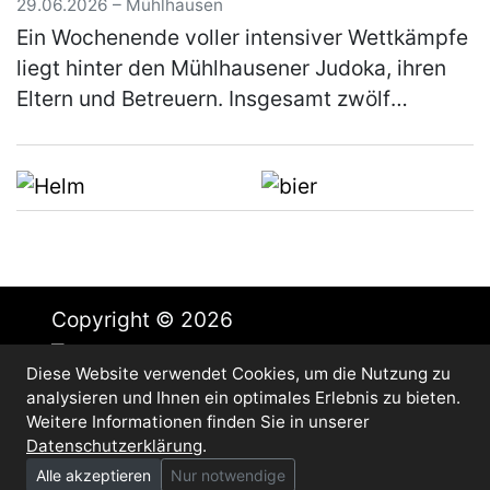
29.06.2026 – Mühlhausen
Ein Wochenende voller intensiver Wettkämpfe
liegt hinter den Mühlhausener Judoka, ihren
Eltern und Betreuern. Insgesamt zwölf
Starterinnen und Starter nahmen an diesem
Wochenende in Vohenstrauß am Beg…
(mehr)
Copyright © 2026
Diese Website verwendet Cookies, um die Nutzung zu
Impressum
analysieren und Ihnen ein optimales Erlebnis zu bieten.
Datenschutz
Weitere Informationen finden Sie in unserer
Cookie-Einstellungen
Datenschutzerklärung
.
Alle akzeptieren
Nur notwendige