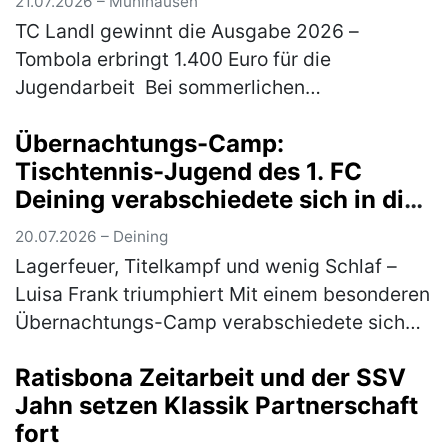
21.07.2026 – Mühlhausen
TC Landl gewinnt die Ausgabe 2026 –
Tombola erbringt 1.400 Euro für die
Jugendarbeit Bei sommerlichen
Temperaturen fand am 18. und 19. Juli 2026
Übernachtungs-Camp:
das traditionelle Gemeindepokalturnier des
Tischtennis-Jugend des 1. FC
TC 77 Mühl…
(mehr)
Deining verabschiedete sich in die
Sommerpause
20.07.2026 – Deining
Lagerfeuer, Titelkampf und wenig Schlaf –
Luisa Frank triumphiert Mit einem besonderen
Übernachtungs-Camp verabschiedete sich
die Tischtennis-Jugend des 1. FC Deining in
Ratisbona Zeitarbeit und der SSV
die Sommerpause. Zum Abschluss…
(mehr)
Jahn setzen Klassik Partnerschaft
fort