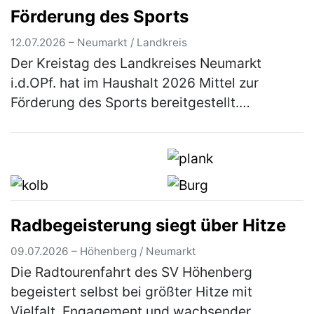
Förderung des Sports
Besucher erleb…
(mehr)
12.07.2026 – Neumarkt / Landkreis
Der Kreistag des Landkreises Neumarkt
i.d.OPf. hat im Haushalt 2026 Mittel zur
Förderung des Sports bereitgestellt.
Einzelheiten über das Antragsverfahren
können aus den Richtlinien entnommen
werden, …
(mehr)
Radbegeisterung siegt über Hitze
09.07.2026 – Höhenberg / Neumarkt
Die Radtourenfahrt des SV Höhenberg
begeistert selbst bei größter Hitze mit
Vielfalt, Engagement und wachsender