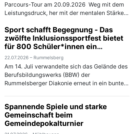
Parcours-Tour am 20.09.2026 Weg mit dem
Leistungsdruck, her mit der mentalen Stärke:
Am Sonntag, 20. September 2026 wird
Sport schafft Begegnung - Das
Neumarkt zum Hotspot für Achtsamk…
(mehr)
zwölfte Inklusionssportfest bietet
für 800 Schüler*innen ein
vielfältiges Bewegungsangebot
22.07.2026 – Rummelsberg
Am 14. Juli verwandelte sich das Gelände des
Berufsbildungswerks (BBW) der
Rummelsberger Diakonie erneut in ein buntes
Sportareal. Rund 800 Schüler*innen aus elf
verschiedenen Schulen waren der Einlad…
Spannende Spiele und starke
(mehr)
Gemeinschaft beim
Gemeindepokalturnier