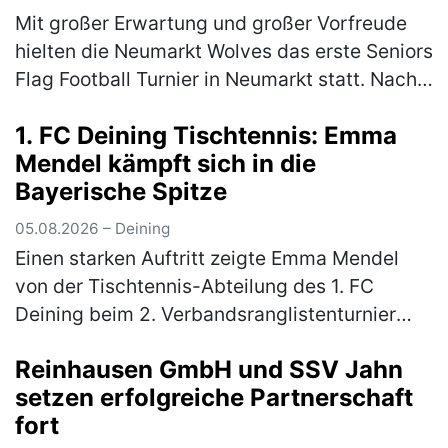
Mit großer Erwartung und großer Vorfreude
hielten die Neumarkt Wolves das erste Seniors
Flag Football Turnier in Neumarkt statt. Nach
langer Durststrecke gab es endlich wieder
1. FC Deining Tischtennis: Emma
Football in Neumarkt. …
(mehr)
Mendel kämpft sich in die
Bayerische Spitze
05.08.2026 – Deining
Einen starken Auftritt zeigte Emma Mendel
von der Tischtennis-Abteilung des 1. FC
Deining beim 2. Verbandsranglistenturnier
Bayern-Süd der Altersklasse Mädchen 13. Für
Reinhausen GmbH und SSV Jahn
das hochkarätig besetzte Turnier…
(mehr)
setzen erfolgreiche Partnerschaft
fort