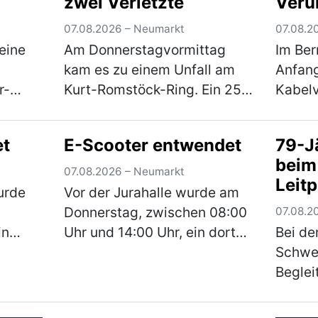
zwei Verletzte
Veru
07.08.2026 – Neumarkt
07.08.2
eine
Am Donnerstagvormittag
Im Be
kam es zu einem Unfall am
Anfang
r-
Kurt-Romstöck-Ring. Ein 25-
Kabelv
eine
Jähriger war mit seinem Pkw
einen
rgab
auf dem Kurt-Romstöck-Ring
Fahrze
et
E-Scooter entwendet
79-Jä
N an
unterwegs, als er an der
Der Un
beim
n.
Kreuzung mit der
entfer
07.08.2026 – Neumarkt
Leit
u
Ringstraße/St-Florian-Straß…
der Un
urde
Vor der Jurahalle wurde am
(mehr)
den 
Donnerstag, zwischen 08:00
07.08.2
in
Uhr und 14:00 Uhr, ein dort
Bei d
und 180
versperrt abgestellter E-
Schwe
äter in
Scooter entwendet. Bei dem
Beglei
onnte,
Roller handelt es sich um
überho
 der
einen schwarzen E-Scooter
Jährig