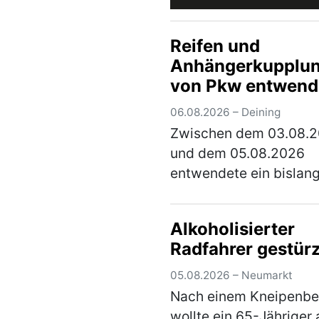
Reifen und
Anhängerkupplu
von Pkw entwend
06.08.2026 – Deining
Zwischen dem 03.08.
und dem 05.08.2026
entwendete ein bislan
unbekannter Täter die 
hinteren Fahrzeugreife
Alkoholisierter
die Anhängerkupplung
Radfahrer gestürz
E-Satz von einem Citro
der auf einem Parkplat
05.08.2026 – Neumarkt
(mehr)
Nach einem Kneipenb
wollte ein 65-Jähriger