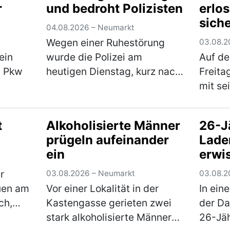
r
und bedroht Polizisten
erlo
n…
einen Sachschaden in Höhe
worauf
siche
von rund 5.000 €. Der…
Sattel
04.08.2026 – Neumarkt
(mehr)
und e
Wegen einer Ruhestörung
03.08.2
ein
wurde die Polizei am
Auf de
m Pkw
heutigen Dienstag, kurz nach
Freita
Mitternacht, zu einem
mit se
Einfamilienhaus im
Verkeh
fernte
Stadtgebiet gerufen. Der 61-
wurde 
t
Alkoholisierte Männer
26-J
laubt
jährige Bewohner zeigte sich
seine
prügeln aufeinander
Lade
n
über den Besuch jedoch
Verän
ein
erwi
onnte
nicht…
(mehr)
vorge
Erlös
r
03.08.2026 – Neumarkt
03.08.2
uen am
Vor einer Lokalität in der
In ein
ch,
Kastengasse gerieten zwei
der D
platz
stark alkoholisierte Männer
26-Jä