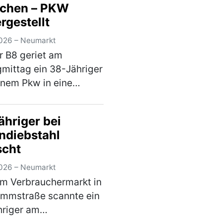
schen – PKW
hin der Nachläufer des
rgestellt
aufliegers umkippte
…
(mehr)
026 – Neumarkt
r B8 geriet am
gmittag ein 38-Jähriger
inem Pkw in eine
rskontrolle. Hierbei
festgestellt, dass er an
ähriger bei
m Fahrzeug
ndiebstahl
derungen
scht
nommen hatte, die zum
chen d…
(mehr)
026 – Neumarkt
em Verbrauchermarkt in
ammstraße scannte ein
hriger am