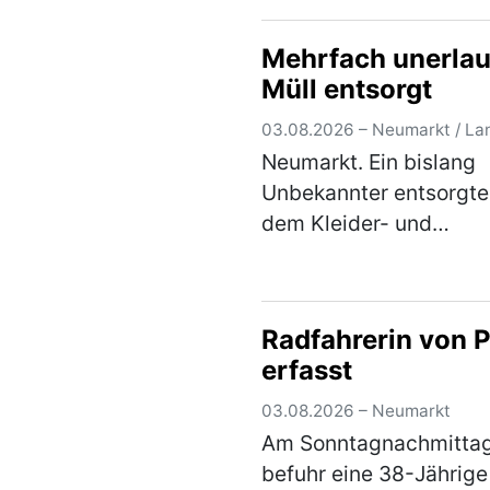
in der Sandstraße in ei
lautstarken Streit gera
Mehrfach unerlau
waren. Die Beamten
Müll entsorgt
bemerkten schnell, …
(
03.08.2026 – Neumarkt / La
Neumarkt. Ein bislang
Unbekannter entsorgte
dem Kleider- und
Altglascontainern in de
Altdorfer Straße am
Freitagvormittag einen
Radfahrerin von 
Flachbildfernseher. Ein
erfasst
aufmerksamer Zeuge k
sich das Kennzeic…
(m
03.08.2026 – Neumarkt
Am Sonntagnachmitta
befuhr eine 38-Jährige