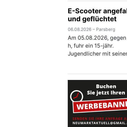
wurde Metallschrott in
E-Scooter angefa
alter Fahrräder, Kinde
und geflüchtet
und ausgeschlac…
(me
06.08.2026 – Parsberg
Am 05.08.2026, gegen
h, fuhr ein 15-jähr.
Jugendlicher mit seine
Scooter von der linken
Gehwegseite der Hohen
Straße nach links in die
Schrettenbrunner-Straß
Hier fuhr er auf …
(meh