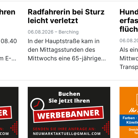
 Form
gemeldet. Die Polizei warnt
Nachmi
hren
Radfahrerin bei Sturz
Hund
rwägen
eindringlich vor den
JURA‑V
leicht verletzt
erfas
hr)
verschiedenen Maschen der
Mittwo
flüch
Betrüger! Im Bereich Neum…
2026, 
06.08.2026 – Berching
(mehr)
so wei
 08.40
In der Hauptstraße kam in
06.08.2
den Mittagsstunden des
Als ei
m E-
Mittwochs eine 65-jährige
Mittwo
Pedelec-Fahrerin
Transp
felser
alleinbeteiligt zu Sturz. Sie
befuhr
 Dr.-
zog sich leichte Verletzungen
ihrer 
e ein.
zu und musste mit dem
eines 
r)
Rettungswagen ins
seiner
Klinikum…
(mehr)
auf d