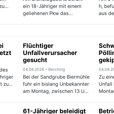
Troc
zu
ein 18-Jähriger mit einem
h, bef
geliehenen Pkw das
aus de
damit
Fischereigelände neben der
Neuma
 Weg
Kreisstraße NM 6 und drehte
Skoda 
r
hierbei einige Runden um
Staats
 star…
einen Fischweiher. Hierbei
Fahrtr
ei
Flüchtiger
Schw
verlor der Fahranfänger …
Ca. 50
etzt
Unfallverursacher
Pölli
(mehr)
Trock
gesucht
geki
 des
04.08.2026 – Berching
04.08.2
hriger
Bei der Sandgrube Biermühle
Zu ein
t zu
fuhr ein bislang Unbekannter
Unfall
hwere
am Montag, zwischen 13 Uhr
Montag
Mann
und 14 Uhr mit seinem
Kreisv
c auf
Fahrzeug gegen das
Schwe
61-Jähriger beleidigt
Betr
Eingangstor und verursachte
währen