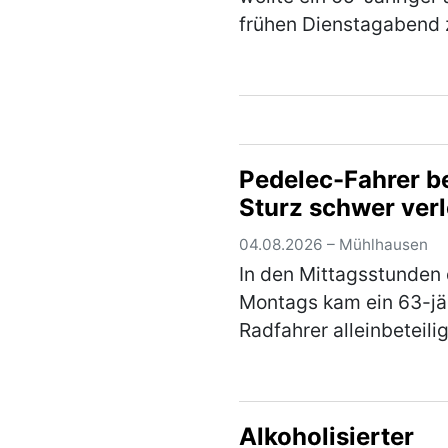
frühen Dienstagabend 
seinem Fahrrad in der
Ringstraße gehen um 
wegzufahren. Auf dem
dorthin stürzte der Her
jedoch aufgrund seiner
Pedelec-Fahrer b
(mehr)
Sturz schwer verl
04.08.2026 – Mühlhausen
In den Mittagsstunden
Montags kam ein 63-jä
Radfahrer alleinbeteilig
Sturz und zog sich sc
Verletzungen zu. Der 
war mit seinem Pedele
Alkoholisierter
dem Radweg von