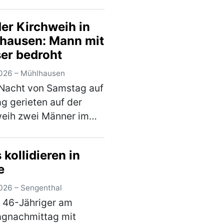
gnachmittag lediglich
Teil seines Einkaufes.
der Kirchweih in
im Wert von rund 20 €
hausen: Mann mit
e er nicht und wollte
er bedroht
aden ohne d…
(mehr)
026 – Mühlhausen
 Nacht von Samstag auf
g gerieten auf der
eih zwei Männer im
von 19 und 30 Jahren
st in einen verbalen
kollidieren in
. Im weiteren Verlauf
e
 der Jüngere ein
r und bedr…
(mehr)
026 – Sengenthal
n 46-Jähriger am
agnachmittag mit