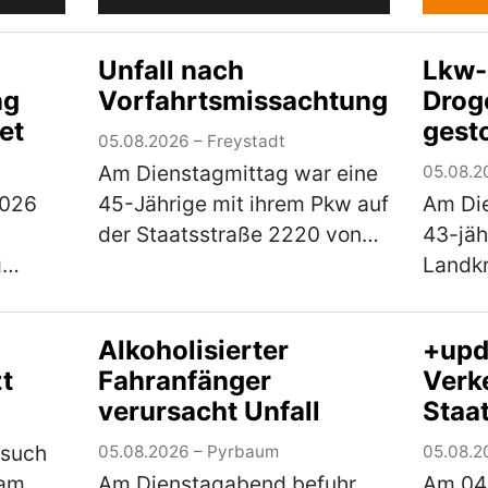
Unfall nach
Lkw-
ng
Vorfahrtsmissachtung
Drog
et
gest
05.08.2026 – Freystadt
Am Dienstagmittag war eine
05.08.2
2026
45-Jährige mit ihrem Pkw auf
Am Die
der Staatsstraße 2220 von
43-jäh
g
Braunshof kommend in
Landkr
beiden
Richtung Freystadt
unsich
n und
unterwegs, als sie an der
einer 
Alkoholisierter
+upd
 samt
Kreuzung mit der
Verkeh
t
Fahranfänger
Verke
en,
Staatsstraße 2238 die
festge
verursacht Unfall
Staa
z n…
Vorfahrt eine…
(mehr)
unter 
zwis
esuch
05.08.2026 – Pyrbaum
05.08.2
und
 am
Am Dienstagabend befuhr
Am 04