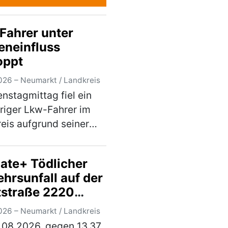
Fahrer unter
eneinfluss
oppt
026 – Neumarkt / Landkreis
nstagmittag fiel ein
riger Lkw-Fahrer im
eis aufgrund seiner
eren Fahrweise auf. Bei
darauffolgenden
ate+ Tödlicher
rskontrolle wurde
hrsunfall auf der
stellt, dass der Herr
tstraße 2220
dem Einflus…
(mehr)
chen Lengenfeld
026 – Neumarkt / Landkreis
.08.2026, gegen 13.37