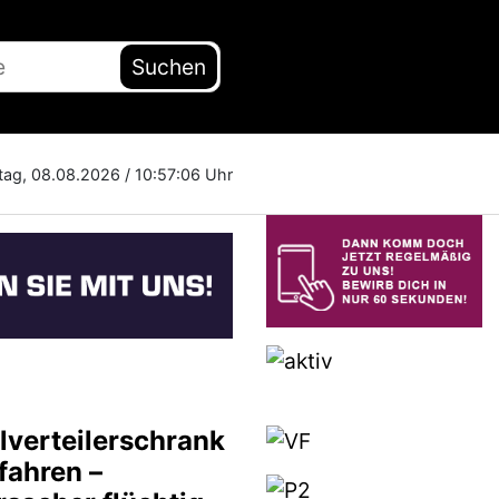
Suchen
ag, 08.08.2026 /
10:57:07 Uhr
lverteilerschrank
fahren –