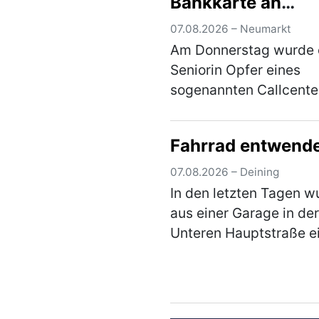
Bankkarte an
Unbekannten
07.08.2026 – Neumarkt
Am Donnerstag wurde 
Seniorin Opfer eines
sogenannten Callcente
Betrugs, jedoch durch 
neue Masche. Sie übe
Fahrrad entwend
ihre Bankkarte samt PI
eine unbekannte Perso
07.08.2026 – Deining
Anschließend kam es z
In den letzten Tagen w
einer…
(mehr)
aus einer Garage in der
Unteren Hauptstraße e
Fahrrad im Wert von r
€ entwendet. Wie der T
die Garage gelangen k
ist derzeit Gegenstand