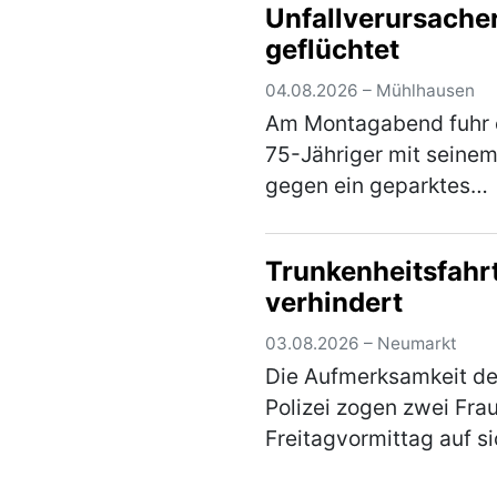
Unfallverursache
Weihersdorf in Richtu
geflüchtet
(mehr)
04.08.2026 – Mühlhausen
Am Montagabend fuhr 
75-Jähriger mit seine
gegen ein geparktes
Fahrzeug in der
Bahnhofstraße und ent
Trunkenheitsfahr
sich anschließend uner
verhindert
von der Unfallstelle. Ei
aufmerksamer Zeuge k
03.08.2026 – Neumarkt
den U…
(mehr)
Die Aufmerksamkeit de
Polizei zogen zwei Fra
Freitagvormittag auf si
weil sie auf einem Park