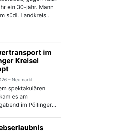
knungsanlage
uhr ein 30-jähr. Mann
m südl. Landkreis
rkt, mit seinem Pkw
Octavia, die
straße 2220, in
ichtung Lengenfeld.
ertransport im
0 m nach der
nger Kreisel
nung…
(mehr)
ppt
026 – Neumarkt
em spektakulären
 kam es am
abend im Pöllinger
erkehr. Bei einem
rtransport brach
iebserlaubnis
d der Fahrt die Achse,