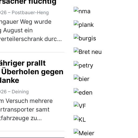
rsacher flüchtig
026 – Postbauer-Heng
rngauer Weg wurde
 August ein
erteilerschrank durch
 unbekannten
ugführer beschädigt.
hriger prallt
fallverursacher
 Überholen gegen
nte sich unerlaubt von
planke
fallstelle, ohne sich um
…
(mehr)
026 – Deining
em Versuch mehrere
rtransporter samt
tfahrzeuge zu
len, verlor ein 79-
er am