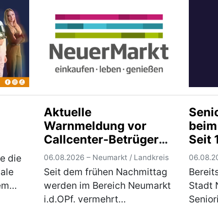
der Marke Xiao…
(mehr)
Donne
Kontro
Der Ma
Staats
Neum
Aktuelle
Seni
Warnmeldung vor
beim
Callcenter-Betrügern
Seit 
im Bereich Neumarkt
Trad
e die
06.08.2026 – Neumarkt / Landkreis
06.08.2
i.d.OPf.
gale
Seit dem frühen Nachmittag
Bereit
em
werden im Bereich Neumarkt
Stadt 
i.d.OPf. vermehrt
Senior
hlich
betrügerische Telefonanrufe
einem