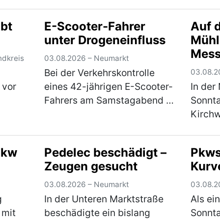
nen
im Alter von 43 und 55
Samsta
ten
Jahren am Freitagabend in
einen 
bt
E-Scooter-Fahrer
Auf 
einen Streit, in dessen Verlauf
Waren 
unter Drogeneinfluss
Mühl
mehr)
die beiden gegenseitig
scannt
Mess
aufeinander ein…
(mehr)
den L
ndkreis
03.08.2026 – Neumarkt
Bei der Verkehrskontrolle
03.08.2
 vor
eines 42-jährigen E-Scooter-
In der
Fahrers am Samstagabend in
Sonnta
r
der Feldstraße stellte sich
Kirchw
heraus, dass der Mann unter
Alter 
dem Einfluss von
zunäch
Pkw
Pedelec beschädigt –
Pkws 
Betäubungsmitteln stand. Die
Streit
Zeugen gesucht
Kurv
onnte
Weiterfahrt wurde…
(mehr)
zückte
ehr)
Messe
03.08.2026 – Neumarkt
03.08.2
g
In der Unteren Marktstraße
Als ei
 mit
beschädigte ein bislang
Sonnt