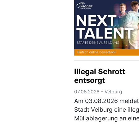
laufenden E…
(mehr)
Illegal Schrott
entsorgt
07.08.2026 – Velburg
Am 03.08.2026 meldet
Stadt Velburg eine ille
Müllablagerung an ein
kleinen Wald nördlich
Oberweiling. Hauptsäc