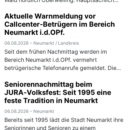
wurde Metallschrott in Form alter Fahrräder,
Aktuelle Warnmeldung vor
Kinderwägen und ausgeschlac…
(mehr)
Callcenter-Betrügern im Bereich
Neumarkt i.d.OPf.
06.08.2026 – Neumarkt / Landkreis
Seit dem frühen Nachmittag werden im
Bereich Neumarkt i.d.OPf. vermehrt
betrügerische Telefonanrufe gemeldet. Die
Polizei warnt eindringlich vor den
Seniorennachmittag beim
verschiedenen Maschen der Betrüger! Im
JURA‑Volksfest: Seit 1995 eine
Bereich Neum…
(mehr)
feste Tradition in Neumarkt
06.08.2026 – Neumarkt
Bereits seit 1995 lädt die Stadt Neumarkt ihre
Seniorinnen und Senioren zu einem