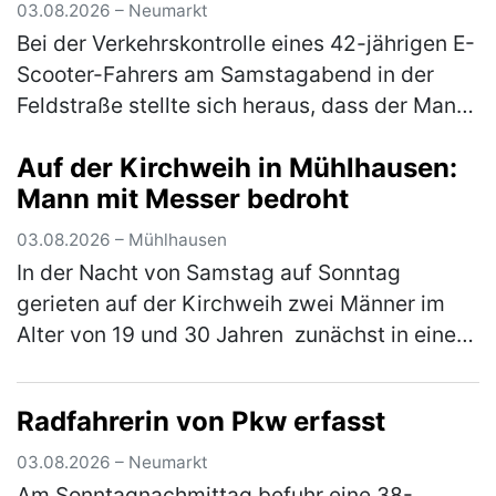
03.08.2026 – Neumarkt
Bei der Verkehrskontrolle eines 42-jährigen E-
Scooter-Fahrers am Samstagabend in der
Feldstraße stellte sich heraus, dass der Mann
unter dem Einfluss von Betäubungsmitteln
Auf der Kirchweih in Mühlhausen:
stand. Die Weiterfahrt wurde…
(mehr)
Mann mit Messer bedroht
03.08.2026 – Mühlhausen
In der Nacht von Samstag auf Sonntag
gerieten auf der Kirchweih zwei Männer im
Alter von 19 und 30 Jahren zunächst in einen
verbalen Streit. Im weiteren Verlauf zückte der
Jüngere ein Messer und bedr…
(mehr)
Radfahrerin von Pkw erfasst
03.08.2026 – Neumarkt
Am Sonntagnachmittag befuhr eine 38-