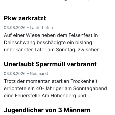
kollidierte er mit dem Pkw einer 54-Jährigen,
die nicht weit genug rechts fuhr.…
(mehr)
Pkw zerkratzt
03.08.2026 – Lauterhofen
Auf einer Wiese neben dem Felsenfest in
Deinschwang beschädigte ein bislang
unbekannter Täter am Sonntag, zwischen
10:30 Uhr und 12:30 Uhr, einen dort
Unerlaubt Sperrmüll verbrannt
geparkten, silbernen Kia. Die linke
Fahrzeugseite…
(mehr)
03.08.2026 – Neumarkt
Trotz der momentan starken Trockenheit
errichtete ein 40-Jähriger am Sonntagabend
eine Feuerstelle Am Höhenberg und
verbrannte darin Sperrmüll. Er musste das
Jugendlicher von 3 Männern
Feuer wieder löschen und erhält nun eine A…