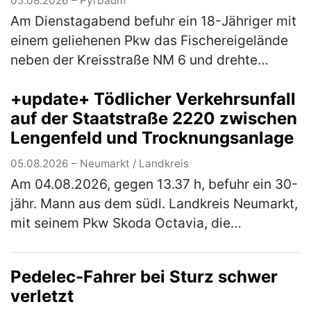
05.08.2026 – Pyrbaum
Am Dienstagabend befuhr ein 18-Jähriger mit
einem geliehenen Pkw das Fischereigelände
neben der Kreisstraße NM 6 und drehte
hierbei einige Runden um einen Fischweiher.
+update+ Tödlicher Verkehrsunfall
Hierbei verlor der Fahranfänger …
(mehr)
auf der Staatstraße 2220 zwischen
Lengenfeld und Trocknungsanlage
05.08.2026 – Neumarkt / Landkreis
Am 04.08.2026, gegen 13.37 h, befuhr ein 30-
jähr. Mann aus dem südl. Landkreis Neumarkt,
mit seinem Pkw Skoda Octavia, die
Staatsstraße 2220, in Fahrtrichtung
Lengenfeld. Ca. 500 m nach der Trocknung…
Pedelec-Fahrer bei Sturz schwer
(mehr)
verletzt