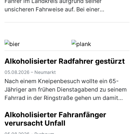
Fahrer im Landkreis aufgrund seiner
unsicheren Fahrweise auf. Bei einer
darauffolgenden Verkehrskontrolle wurde
festgestellt, dass der Herr unter dem Einflus…
(mehr)
Alkoholisierter Radfahrer gestürzt
05.08.2026 – Neumarkt
Nach einem Kneipenbesuch wollte ein 65-
Jähriger am frühen Dienstagabend zu seinem
Fahrrad in der Ringstraße gehen um damit
wegzufahren. Auf dem Weg dorthin stürzte
Alkoholisierter Fahranfänger
der Herr jedoch aufgrund seiner star…
(mehr)
verursacht Unfall