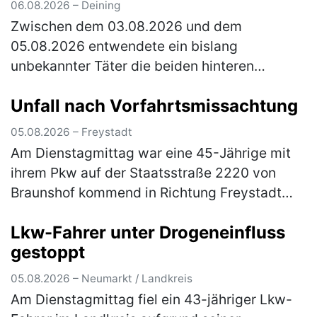
06.08.2026 – Deining
Zwischen dem 03.08.2026 und dem
05.08.2026 entwendete ein bislang
unbekannter Täter die beiden hinteren
Fahrzeugreifen und die Anhängerkupplung
Unfall nach Vorfahrtsmissachtung
samt E-Satz von einem Citroen, der auf einem
Parkplatz n…
(mehr)
05.08.2026 – Freystadt
Am Dienstagmittag war eine 45-Jährige mit
ihrem Pkw auf der Staatsstraße 2220 von
Braunshof kommend in Richtung Freystadt
unterwegs, als sie an der Kreuzung mit der
Lkw-Fahrer unter Drogeneinfluss
Staatsstraße 2238 die Vorfahrt eine…
(mehr)
gestoppt
05.08.2026 – Neumarkt / Landkreis
Am Dienstagmittag fiel ein 43-jähriger Lkw-