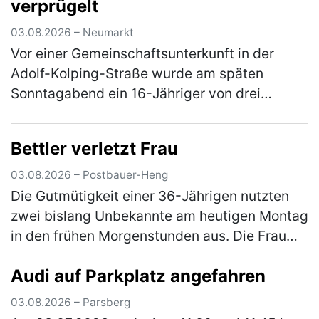
verprügelt
(mehr)
03.08.2026 – Neumarkt
Vor einer Gemeinschaftsunterkunft in der
Adolf-Kolping-Straße wurde am späten
Sonntagabend ein 16-Jähriger von drei
unbekannten Tätern angegriffen. Nach einem
vorangegangenem Streit prügelten die
Bettler verletzt Frau
Männ…
(mehr)
03.08.2026 – Postbauer-Heng
Die Gutmütigkeit einer 36-Jährigen nutzten
zwei bislang Unbekannte am heutigen Montag
in den frühen Morgenstunden aus. Die Frau
war mit ihrem Pkw auf der Staatsstraße 2402
Audi auf Parkplatz angefahren
unterwegs, als sie einen Man…
(mehr)
03.08.2026 – Parsberg