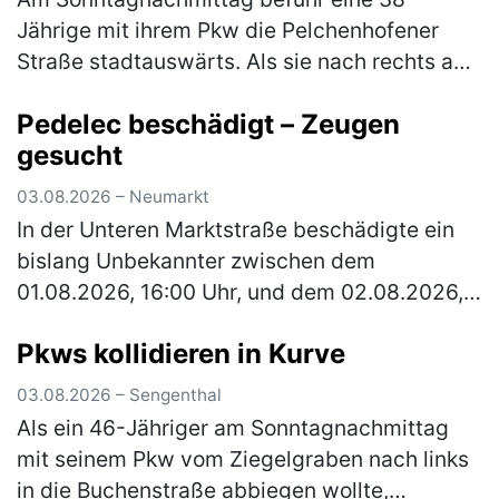
Jährige mit ihrem Pkw die Pelchenhofener
Straße stadtauswärts. Als sie nach rechts auf
eine Wiese einbiegen wollte, übersah sie eine
Pedelec beschädigt – Zeugen
66-jährige Radfahrerin, die den…
(mehr)
gesucht
03.08.2026 – Neumarkt
In der Unteren Marktstraße beschädigte ein
bislang Unbekannter zwischen dem
01.08.2026, 16:00 Uhr, und dem 02.08.2026,
13:00 Uhr, ein verperrt abgestelltes Fahrrad.
Pkws kollidieren in Kurve
Der Täter baute den Sattel ab und r…
(mehr)
03.08.2026 – Sengenthal
Als ein 46-Jähriger am Sonntagnachmittag
mit seinem Pkw vom Ziegelgraben nach links
in die Buchenstraße abbiegen wollte,