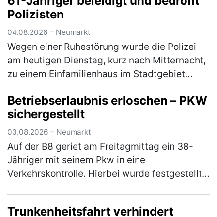
61-Jähriger beleidigt und bedroht
Ein aufmerksamer Zeuge konnte den U…
Polizisten
(mehr)
04.08.2026 – Neumarkt
Wegen einer Ruhestörung wurde die Polizei
am heutigen Dienstag, kurz nach Mitternacht,
zu einem Einfamilienhaus im Stadtgebiet
gerufen. Der 61-jährige Bewohner zeigte sich
Betriebserlaubnis erloschen – PKW
über den Besuch jedoch nicht…
(mehr)
sichergestellt
03.08.2026 – Neumarkt
Auf der B8 geriet am Freitagmittag ein 38-
Jähriger mit seinem Pkw in eine
Verkehrskontrolle. Hierbei wurde festgestellt,
dass er an seinem Fahrzeug Veränderungen
vorgenommen hatte, die zum Erlöschen d…
Trunkenheitsfahrt verhindert
(mehr)