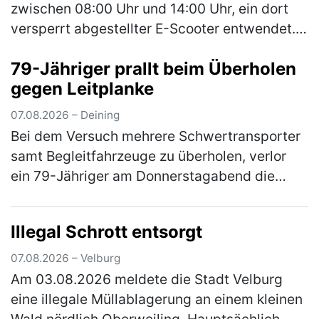
zwischen 08:00 Uhr und 14:00 Uhr, ein dort
versperrt abgestellter E-Scooter entwendet.
Bei dem Roller handelt es sich um einen
79-Jähriger prallt beim Überholen
schwarzen E-Scooter der Marke Xiao…
(mehr)
gegen Leitplanke
07.08.2026 – Deining
Bei dem Versuch mehrere Schwertransporter
samt Begleitfahrzeuge zu überholen, verlor
ein 79-Jähriger am Donnerstagabend die
Kontrolle über seinen Pkw. Der Mann war auf
der Staatsstraße 2660 von Neumar…
(mehr)
Illegal Schrott entsorgt
07.08.2026 – Velburg
Am 03.08.2026 meldete die Stadt Velburg
eine illegale Müllablagerung an einem kleinen
Wald nördlich Oberweiling. Hauptsächlich