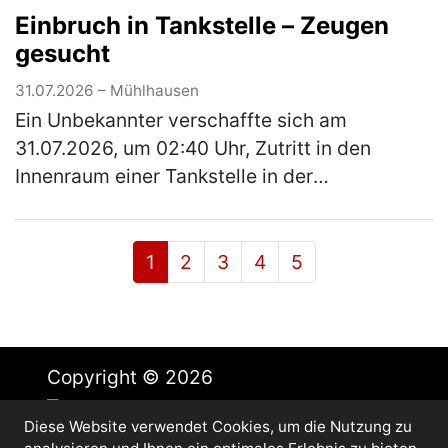
Einbruch in Tankstelle – Zeugen
einem Pkw. Aufgrund des ferienbedingten, …
gesucht
(mehr)
31.07.2026 – Mühlhausen
Ein Unbekannter verschaffte sich am
31.07.2026, um 02:40 Uhr, Zutritt in den
Innenraum einer Tankstelle in der
Hauptstraße, indem er die Glasscheibe einer
dortigen Schiebetüre einschlug. Aus dem
Innen…
(mehr)
1
2
3
4
5
Copyright © 2026
Diese Website verwendet Cookies, um die Nutzung zu
Impressum