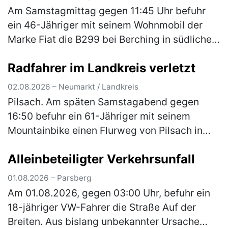
Am Samstagmittag gegen 11:45 Uhr befuhr
ein 46-Jähriger mit seinem Wohnmobil der
Marke Fiat die B299 bei Berching in südliche
Fahrtrichtung. An der Kreuzung zur NM 3
Radfahrer im Landkreis verletzt
ordnete er sich versehentlich an d…
(mehr)
02.08.2026 – Neumarkt / Landkreis
Pilsach. Am späten Samstagabend gegen
16:50 befuhr ein 61-Jähriger mit seinem
Mountainbike einen Flurweg von Pilsach in
Richtung Wimmersdorf. In einer Linkskurve
Alleinbeteiligter Verkehrsunfall
kam er beim Versuch einer Unebenheit a…
(mehr)
01.08.2026 – Parsberg
Am 01.08.2026, gegen 03:00 Uhr, befuhr ein
18-jähriger VW-Fahrer die Straße Auf der
Breiten. Aus bislang unbekannter Ursache