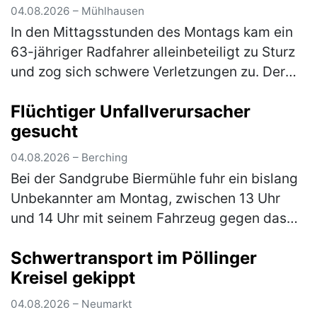
04.08.2026 – Mühlhausen
In den Mittagsstunden des Montags kam ein
63-jähriger Radfahrer alleinbeteiligt zu Sturz
und zog sich schwere Verletzungen zu. Der
Mann war mit seinem Pedelec auf dem
Flüchtiger Unfallverursacher
Radweg von Weihersdorf in Richtun…
(mehr)
gesucht
04.08.2026 – Berching
Bei der Sandgrube Biermühle fuhr ein bislang
Unbekannter am Montag, zwischen 13 Uhr
und 14 Uhr mit seinem Fahrzeug gegen das
Eingangstor und verursachte einen
Schwertransport im Pöllinger
Sachschaden in Höhe von rund 5.000 €. Der…
Kreisel gekippt
(mehr)
04.08.2026 – Neumarkt