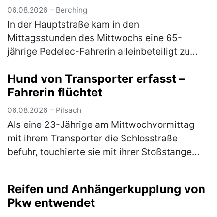
06.08.2026 – Berching
In der Hauptstraße kam in den
Mittagsstunden des Mittwochs eine 65-
jährige Pedelec-Fahrerin alleinbeteiligt zu
Sturz. Sie zog sich leichte Verletzungen zu
Hund von Transporter erfasst –
und musste mit dem Rettungswagen ins
Fahrerin flüchtet
Klinikum…
(mehr)
06.08.2026 – Pilsach
Als eine 23-Jährige am Mittwochvormittag
mit ihrem Transporter die Schlosstraße
befuhr, touchierte sie mit ihrer Stoßstange
den Kopf eines Hundes. Dieser war mit seiner
33-jährigen Besitzerin auf der …
(mehr)
Reifen und Anhängerkupplung von
Pkw entwendet