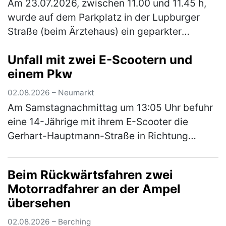
Am 23.07.2026, zwischen 11.00 und 11.45 h,
wurde auf dem Parkplatz in der Lupburger
Straße (beim Ärztehaus) ein geparkter
schwarzer Pkw Audi angefahren. Der Audi
Unfall mit zwei E-Scootern und
wurde vorne links (Kotflügel und Stoßs…
einem Pkw
(mehr)
02.08.2026 – Neumarkt
Am Samstagnachmittag um 13:05 Uhr befuhr
eine 14-Jährige mit ihrem E-Scooter die
Gerhart-Hauptmann-Straße in Richtung
Amberger Straße. Hinter ihr fuhr eine
ebenfalls 14-Jährige auch mit ihrem E-
Beim Rückwärtsfahren zwei
Scoote…
(mehr)
Motorradfahrer an der Ampel
übersehen
02.08.2026 – Berching