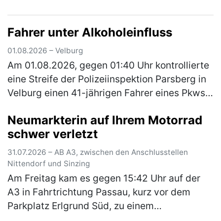
kam er von der Fahrbahn ab und stieß mit
einem geparkten Pkw zusammen. Das …
Fahrer unter Alkoholeinfluss
(mehr)
01.08.2026 – Velburg
Am 01.08.2026, gegen 01:40 Uhr kontrollierte
eine Streife der Polizeiinspektion Parsberg in
Velburg einen 41-jährigen Fahrer eines Pkws.
Hierbei konnte Alkoholgeruch im Fahrzeug
Neumarkterin auf Ihrem Motorrad
festgestellt werden. E…
(mehr)
schwer verletzt
31.07.2026 – AB A3, zwischen den Anschlusstellen
Nittendorf und Sinzing
Am Freitag kam es gegen 15:42 Uhr auf der
A3 in Fahrtrichtung Passau, kurz vor dem
Parkplatz Erlgrund Süd, zu einem
Auffahrunfall zwischen einem Motorrad und