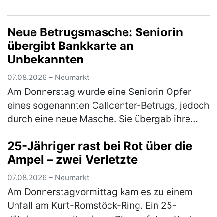
gestoßen und anschließend geflüchtet. Zum
o. g. Zeitpunkt stieß ein 40-jähr…
(mehr)
Neue Betrugsmasche: Seniorin
übergibt Bankkarte an
Unbekannten
07.08.2026 – Neumarkt
Am Donnerstag wurde eine Seniorin Opfer
eines sogenannten Callcenter-Betrugs, jedoch
durch eine neue Masche. Sie übergab ihre
Bankkarte samt PIN an eine unbekannte
25-Jähriger rast bei Rot über die
Person. Anschließend kam es zu einer…
Ampel – zwei Verletzte
(mehr)
07.08.2026 – Neumarkt
Am Donnerstagvormittag kam es zu einem
Unfall am Kurt-Romstöck-Ring. Ein 25-