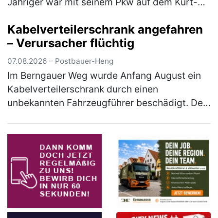
Jähriger war mit seinem Pkw auf dem Kurt-
Romstöck-Ring unterwegs, als er an der
Kabelverteilerschrank angefahren
Kreuzung mit der Ringstraße/St-Florian-
– Verursacher flüchtig
Straß…
(mehr)
07.08.2026 – Postbauer-Heng
Im Berngauer Weg wurde Anfang August ein
Kabelverteilerschrank durch einen
unbekannten Fahrzeugführer beschädigt. Der
Unfallverursacher entfernte sich unerlaubt
von der Unfallstelle, ohne sich um den …
(mehr)