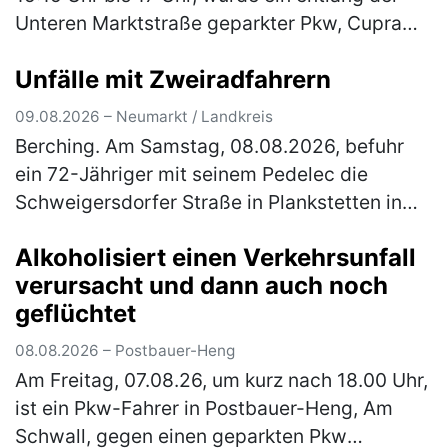
Unteren Marktstraße geparkter Pkw, Cupra
Formentor, schwarz, an der Front rechtsseitig
Unfälle mit Zweiradfahrern
angefahren. Der Unfallverursa…
(mehr)
09.08.2026 – Neumarkt / Landkreis
Berching. Am Samstag, 08.08.2026, befuhr
ein 72-Jähriger mit seinem Pedelec die
Schweigersdorfer Straße in Plankstetten in
Fahrtrichtung Beilngries, als er aufgrund eines
Alkoholisiert einen Verkehrsunfall
Fahrfehlers alleinbeteiligt s…
(mehr)
verursacht und dann auch noch
geflüchtet
08.08.2026 – Postbauer-Heng
Am Freitag, 07.08.26, um kurz nach 18.00 Uhr,
ist ein Pkw-Fahrer in Postbauer-Heng, Am
Schwall, gegen einen geparkten Pkw