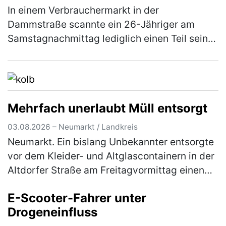
In einem Verbrauchermarkt in der
Dammstraße scannte ein 26-Jähriger am
Samstagnachmittag lediglich einen Teil seines
Einkaufes. Waren im Wert von rund 20 €
scannte er nicht und wollte den Laden ohne
d…
(mehr)
Mehrfach unerlaubt Müll entsorgt
03.08.2026 – Neumarkt / Landkreis
Neumarkt. Ein bislang Unbekannter entsorgte
vor dem Kleider- und Altglascontainern in der
Altdorfer Straße am Freitagvormittag einen
Flachbildfernseher. Ein aufmerksamer Zeuge
E-Scooter-Fahrer unter
konnte sich das Kennzeic…
(mehr)
Drogeneinfluss