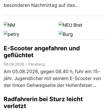
besonderen Nachmittag auf das
JURA‑Volksfest ein. Am Mittwoch, den 12.
August 2026, ist es ab 12 Uhr wieder so weit.
Er…
(mehr)
E-Scooter angefahren und
geflüchtet
06.08.2026 – Parsberg
Am 05.08.2026, gegen 08.40 h, fuhr ein 15-
jähr. Jugendlicher mit seinem E-Scooter von
der linken Gehwegseite der Hohenfelser
Straße nach links in die Dr.-Schrettenbrunner-
Radfahrerin bei Sturz leicht
Straße ein. Hier fuhr er auf …
(mehr)
verletzt