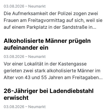
03.08.2026 – Neumarkt
Die Aufmerksamkeit der Polizei zogen zwei
Frauen am Freitagvormittag auf sich, weil sie
auf einem Parkplatz in der Sandstraße in
einen lautstarken Streit geraten waren. Die
Alkoholisierte Männer prügeln
Beamten bemerkten schnell, …
(mehr)
aufeinander ein
03.08.2026 – Neumarkt
Vor einer Lokalität in der Kastengasse
gerieten zwei stark alkoholisierte Männer im
Alter von 43 und 55 Jahren am Freitagabend
in einen Streit, in dessen Verlauf die beiden
26-Jähriger bei Ladendiebstahl
gegenseitig aufeinander ein…
(mehr)
erwischt
03.08.2026 – Neumarkt