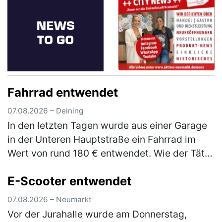
Fahrrad entwendet
07.08.2026 – Deining
In den letzten Tagen wurde aus einer Garage
in der Unteren Hauptstraße ein Fahrrad im
Wert von rund 180 € entwendet. Wie der Täter
in die Garage gelangen konnte, ist derzeit
E-Scooter entwendet
Gegenstand der laufenden E…
(mehr)
07.08.2026 – Neumarkt
Vor der Jurahalle wurde am Donnerstag,