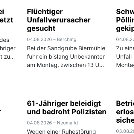
 Weg
Kreisstraße NM 6 und drehte
Skoda 
ei
Flüchtiger
Schw
r
hierbei einige Runden um
Staats
etzt
Unfallverursacher
Pölli
 star…
einen Fischweiher. Hierbei
Fahrtr
gesucht
geki
verlor der Fahranfänger …
Ca. 50
(mehr)
Trock
 des
04.08.2026 – Berching
04.08.2
hriger
Bei der Sandgrube Biermühle
Zu ein
t zu
fuhr ein bislang Unbekannter
Unfall
hwere
am Montag, zwischen 13 Uhr
Montag
Mann
und 14 Uhr mit seinem
Kreisv
c auf
Fahrzeug gegen das
Schwe
Eingangstor und verursachte
währen
n…
einen Sachschaden in Höhe
worauf
61-Jähriger beleidigt
Betr
von rund 5.000 €. Der…
Sattel
r
und bedroht Polizisten
erlo
(mehr)
und e
siche
04.08.2026 – Neumarkt
Wegen einer Ruhestörung
03.08.2