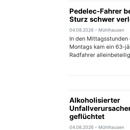
wegzufahren. Auf dem
Pedelec-Fahrer b
dorthin stürzte der Her
Sturz schwer verl
jedoch aufgrund seiner
(mehr)
04.08.2026 – Mühlhausen
In den Mittagsstunden
Montags kam ein 63-jä
Radfahrer alleinbeteilig
Sturz und zog sich sc
Verletzungen zu. Der 
war mit seinem Pedele
dem Radweg von
Weihersdorf in Richtu
Alkoholisierter
(mehr)
Unfallverursache
geflüchtet
04.08.2026 – Mühlhausen