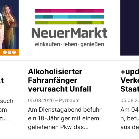
 samt
Kreuzung mit der
Verkeh
en,
Staatsstraße 2238 die
festge
z n…
Vorfahrt eine…
(mehr)
unter 
Alkoholisierter
+upd
t
Fahranfänger
Verke
verursacht Unfall
Staa
zwis
esuch
05.08.2026 – Pyrbaum
05.08.2
und
 am
Am Dienstagabend befuhr
Am 04
Troc
zu
ein 18-Jähriger mit einem
h, bef
geliehenen Pkw das
aus de
damit
Fischereigelände neben der
Neuma