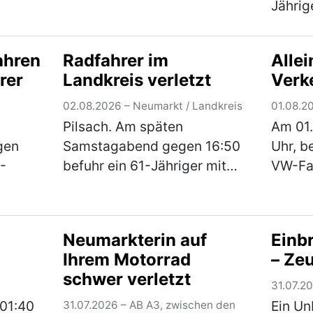
aus.
Lupburger Straße (beim
Jährig
 Pkw
Ärztehaus) ein geparkter
die G
2402
schwarzer Pkw Audi
Straße
ahren
Radfahrer im
Allei
n
angefahren. Der Audi wurde
Straße.
rer
Landkreis verletzt
Verk
vorne links (Kotflügel und
ebenfa
Stoßs…
(mehr)
ihrem
02.08.2026 – Neumarkt / Landkreis
01.08.2
Pilsach. Am späten
Am 01
gen
Samstagabend gegen 16:50
Uhr, b
-
befuhr ein 61-Jähriger mit
VW-Fah
seinem Mountainbike einen
Breite
iat die
Flurweg von Pilsach in
unbek
üdliche
Richtung Wimmersdorf. In
von de
Neumarkterin auf
Einbr
einer Linkskurve kam er beim
stieß 
Ihrem Motorrad
– Ze
nete
Versuch einer Unebenheit a…
Pkw z
schwer verletzt
an d…
(mehr)
(mehr
31.07.2
01:40
Ein Un
31.07.2026 – AB A3, zwischen den