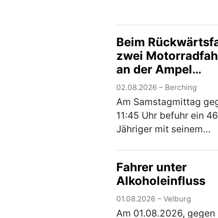
frühen Morgenstunden 
Die Frau war mit ihrem
auf der Staatsstraße 
Beim Rückwärtsf
unterwegs, als sie eine
zwei Motorradfah
Man…
(mehr)
an der Ampel
übersehen
02.08.2026 – Berching
Am Samstagmittag ge
11:45 Uhr befuhr ein 46
Jähriger mit seinem
Wohnmobil der Marke F
B299 bei Berching in s
Fahrer unter
Fahrtrichtung. An der
Alkoholeinfluss
Kreuzung zur NM 3 ord
er sich versehentlich 
01.08.2026 – Velburg
(mehr)
Am 01.08.2026, gegen 