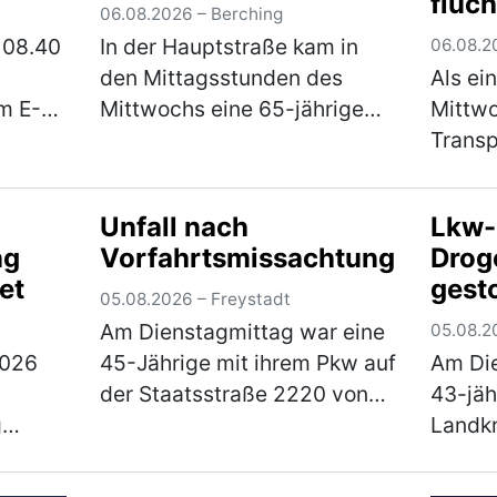
flüch
06.08.2026 – Berching
 08.40
In der Hauptstraße kam in
06.08.2
den Mittagsstunden des
Als ei
m E-
Mittwochs eine 65-jährige
Mittwo
Pedelec-Fahrerin
Transp
felser
alleinbeteiligt zu Sturz. Sie
befuhr
 Dr.-
zog sich leichte Verletzungen
ihrer 
Unfall nach
Lkw-
e ein.
zu und musste mit dem
eines 
ng
Vorfahrtsmissachtung
Drog
r)
Rettungswagen ins
seiner
et
gest
Klinikum…
(mehr)
auf d
05.08.2026 – Freystadt
Am Dienstagmittag war eine
05.08.2
2026
45-Jährige mit ihrem Pkw auf
Am Die
der Staatsstraße 2220 von
43-jäh
g
Braunshof kommend in
Landkr
beiden
Richtung Freystadt
unsich
n und
unterwegs, als sie an der
einer 