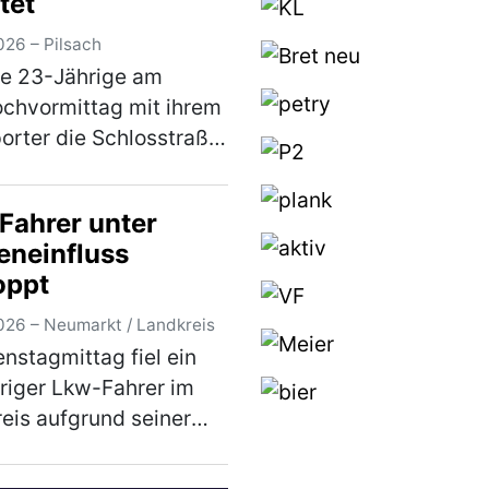
tet
026 – Pilsach
ne 23-Jährige am
chvormittag mit ihrem
orter die Schlosstraße
, touchierte sie mit
Stoßstange den Kopf
Fahrer unter
Hundes. Dieser war mit
eneinfluss
 33-jährigen Besitzerin
oppt
er …
(mehr)
026 – Neumarkt / Landkreis
nstagmittag fiel ein
riger Lkw-Fahrer im
eis aufgrund seiner
eren Fahrweise auf. Bei
darauffolgenden