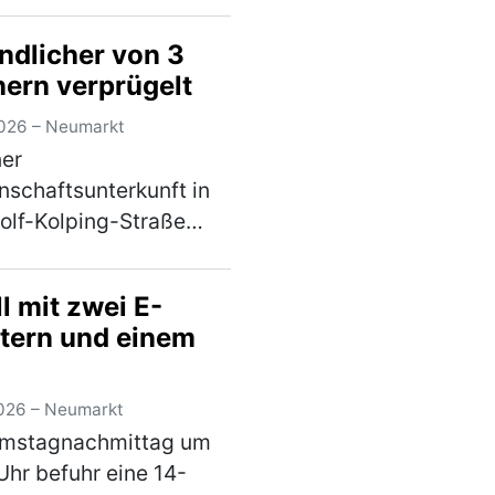
chenstraße abbiegen
ndlicher von 3
, kollidierte er mit dem
ern verprügelt
ner 54-Jährigen, die
weit genug rechts fuhr.
026 – Neumarkt
hr)
ner
schaftsunterkunft in
olf-Kolping-Straße
 am späten
agabend ein 16-
l mit zwei E-
er von drei
tern und einem
annten Tätern
iffen. Nach einem
gegangenem Streit
026 – Neumarkt
lten die Männ…
(mehr)
mstagnachmittag um
Uhr befuhr eine 14-