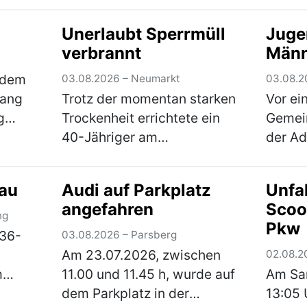
 nach
dem 02.08.2026, 13:00 Uhr,
die Bu
Unerlaubt Sperrmüll
Juge
ein verperrt abgestelltes
wollte
verbrannt
Männ
ah sie
Fahrrad. Der Täter baute den
Pkw ei
erin,
Sattel ab und r…
(mehr)
nicht 
 dem
03.08.2026 – Neumarkt
03.08.2
…
(me
wang
Trotz der momentan starken
Vor ei
g
Trockenheit errichtete ein
Gemein
40-Jähriger am
der Ad
30 Uhr
Sonntagabend eine
wurde
rt
Feuerstelle Am Höhenberg
Sonnt
rau
Audi auf Parkplatz
Unfal
a. Die
und verbrannte darin
Jährig
angefahren
Scoo
mehr)
Sperrmüll. Er musste das
unbek
ng
Pkw
Feuer wieder löschen und
angegr
 36-
03.08.2026 – Parsberg
erhält nun eine A…
(mehr)
voran
Am 23.07.2026, zwischen
02.08.2
prüge
m
11.00 und 11.45 h, wurde auf
Am Sa
n
dem Parkplatz in der
13:05 