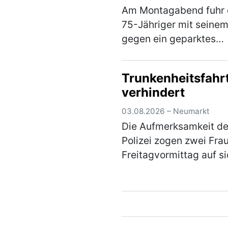
Am Montagabend fuhr 
75-Jähriger mit seine
gegen ein geparktes
Fahrzeug in der
Bahnhofstraße und ent
Trunkenheitsfahr
sich anschließend uner
verhindert
von der Unfallstelle. Ei
aufmerksamer Zeuge k
03.08.2026 – Neumarkt
den U…
(mehr)
Die Aufmerksamkeit de
Polizei zogen zwei Fra
Freitagvormittag auf si
weil sie auf einem Park
in der Sandstraße in ei
lautstarken Streit gera
waren. Die Beamten
bemerkten schnell, …
(