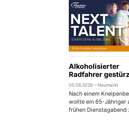
die Anhängerkupplung
E-Satz von einem Citro
der auf einem Parkplat
(mehr)
Alkoholisierter
Radfahrer gestürz
05.08.2026 – Neumarkt
Nach einem Kneipenb
wollte ein 65-Jähriger
frühen Dienstagabend 
seinem Fahrrad in der
Ringstraße gehen um 