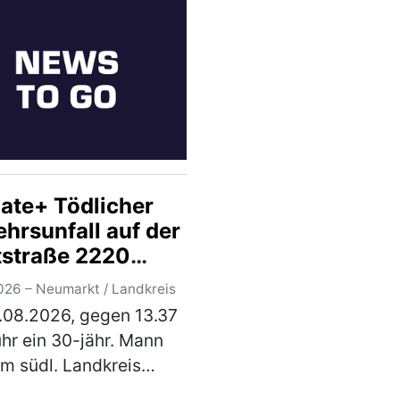
rskontrolle wurde
stellt, dass der Herr
dem Einflus…
(mehr)
ate+ Tödlicher
hrsunfall auf der
tstraße 2220
chen Lengenfeld
026 – Neumarkt / Landkreis
.08.2026, gegen 13.37
knungsanlage
uhr ein 30-jähr. Mann
m südl. Landkreis
rkt, mit seinem Pkw