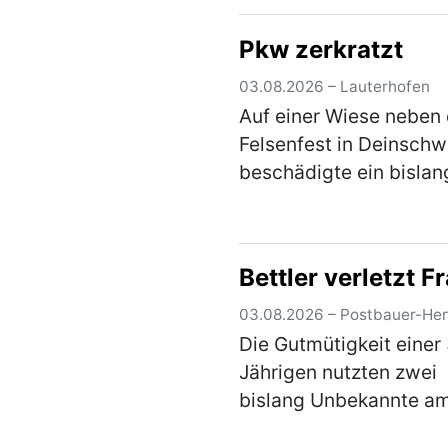
stadtauswärts. Als sie
Pkw zerkratzt
rechts auf eine Wiese
einbiegen wollte, übers
03.08.2026 – Lauterhofen
eine 66-jährige Radfahr
Auf einer Wiese neben
die den…
(mehr)
Felsenfest in Deinsch
beschädigte ein bislan
unbekannter Täter am
Sonntag, zwischen 10:
und 12:30 Uhr, einen do
Bettler verletzt F
geparkten, silbernen Ki
linke Fahrzeugseite…
(
03.08.2026 – Postbauer-He
Die Gutmütigkeit einer
Jährigen nutzten zwei
bislang Unbekannte a
heutigen Montag in de