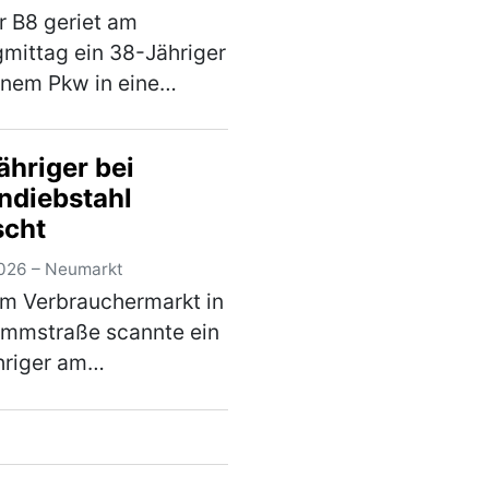
r B8 geriet am
gmittag ein 38-Jähriger
inem Pkw in eine
rskontrolle. Hierbei
festgestellt, dass er an
ähriger bei
m Fahrzeug
ndiebstahl
derungen
scht
nommen hatte, die zum
chen d…
(mehr)
026 – Neumarkt
em Verbrauchermarkt in
ammstraße scannte ein
hriger am
gnachmittag lediglich
Teil seines Einkaufes.
im Wert von rund 20 €
e er nicht und wollte