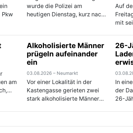
ein
wurde die Polizei am
Auf de
m Pkw
heutigen Dienstag, kurz nach
Freita
Mitternacht, zu einem
mit se
Einfamilienhaus im
Verkeh
fernte
Stadtgebiet gerufen. Der 61-
wurde 
t
Alkoholisierte Männer
26-J
laubt
jährige Bewohner zeigte sich
seine
prügeln aufeinander
Lade
n
über den Besuch jedoch
Verän
ein
erwi
onnte
nicht…
(mehr)
vorge
Erlös
r
03.08.2026 – Neumarkt
03.08.2
uen am
Vor einer Lokalität in der
In ein
ch,
Kastengasse gerieten zwei
der D
platz
stark alkoholisierte Männer
26-Jä
nen
im Alter von 43 und 55
Samsta
ten
Jahren am Freitagabend in
einen 
einen Streit, in dessen Verlauf
Waren 
mehr)
die beiden gegenseitig
scannt