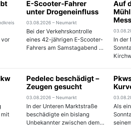
bt
E-Scooter-Fahrer
Auf 
aufeinander ein…
(mehr)
den L
unter Drogeneinfluss
Mühl
Mess
ndkreis
03.08.2026 – Neumarkt
Bei der Verkehrskontrolle
03.08.2
 vor
eines 42-jährigen E-Scooter-
In der
Fahrers am Samstagabend in
Sonnta
r
der Feldstraße stellte sich
Kirchw
heraus, dass der Mann unter
Alter 
dem Einfluss von
zunäch
Pkw
Pedelec beschädigt –
Pkws 
Betäubungsmitteln stand. Die
Streit
Zeugen gesucht
Kurv
onnte
Weiterfahrt wurde…
(mehr)
zückte
ehr)
Messe
03.08.2026 – Neumarkt
03.08.2
g
In der Unteren Marktstraße
Als ei
 mit
beschädigte ein bislang
Sonnt
Unbekannter zwischen dem
seine
01.08.2026, 16:00 Uhr, und
Ziegel