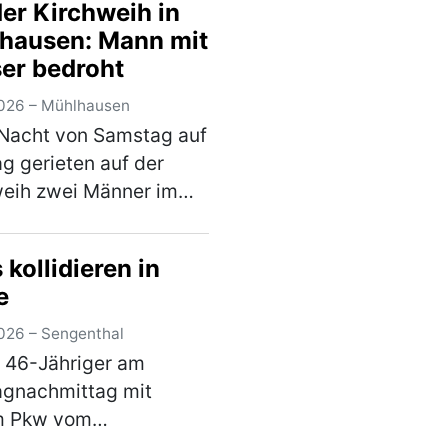
der Kirchweih in
aden ohne d…
(mehr)
hausen: Mann mit
er bedroht
026 – Mühlhausen
 Nacht von Samstag auf
g gerieten auf der
eih zwei Männer im
von 19 und 30 Jahren
st in einen verbalen
kollidieren in
. Im weiteren Verlauf
e
 der Jüngere ein
r und bedr…
(mehr)
026 – Sengenthal
n 46-Jähriger am
agnachmittag mit
m Pkw vom
graben nach links in