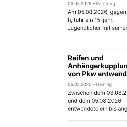
06.08.2026 – Parsberg
Am 05.08.2026, gegen
h, fuhr ein 15-jähr.
Jugendlicher mit seine
Scooter von der linken
Gehwegseite der Hohen
Straße nach links in die
Reifen und
Schrettenbrunner-Straß
Anhängerkupplu
Hier fuhr er auf …
(meh
von Pkw entwend
06.08.2026 – Deining
Zwischen dem 03.08.
und dem 05.08.2026
entwendete ein bislan
unbekannter Täter die 
hinteren Fahrzeugreife