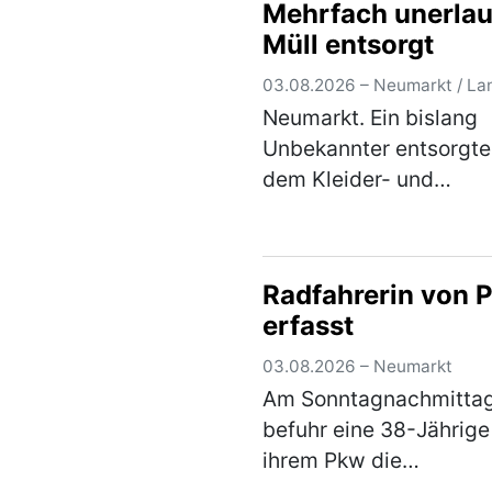
Mehrfach unerlau
Müll entsorgt
03.08.2026 – Neumarkt / La
Neumarkt. Ein bislang
Unbekannter entsorgte
dem Kleider- und
Altglascontainern in de
Altdorfer Straße am
Freitagvormittag einen
Radfahrerin von 
Flachbildfernseher. Ein
erfasst
aufmerksamer Zeuge k
sich das Kennzeic…
(m
03.08.2026 – Neumarkt
Am Sonntagnachmitta
befuhr eine 38-Jährige
ihrem Pkw die
Pelchenhofener Straße