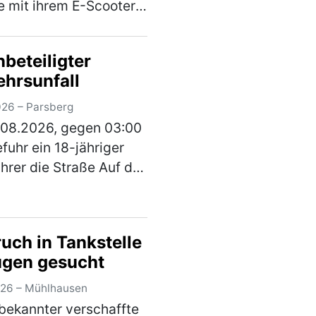
e mit ihrem E-Scooter
erhart-Hauptmann-
 in Richtung Amberger
nbeteiligter
 Hinter ihr fuhr eine
ehrsunfall
lls 14-Jährige auch mit
 E-Scoote…
(mehr)
026 – Parsberg
.08.2026, gegen 03:00
efuhr ein 18-jähriger
rer die Straße Auf der
n. Aus bislang
annter Ursache kam er
r Fahrbahn ab und
uch in Tankstelle
mit einem geparkten
ugen gesucht
usammen. Das …
)
026 – Mühlhausen
bekannter verschaffte