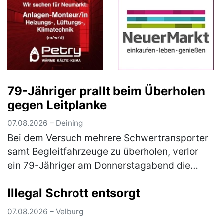
79-Jähriger prallt beim Überholen
gegen Leitplanke
07.08.2026 – Deining
Bei dem Versuch mehrere Schwertransporter
samt Begleitfahrzeuge zu überholen, verlor
ein 79-Jähriger am Donnerstagabend die
Kontrolle über seinen Pkw. Der Mann war auf
Illegal Schrott entsorgt
der Staatsstraße 2660 von Neumar…
(mehr)
07.08.2026 – Velburg