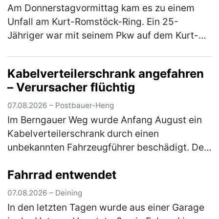
Am Donnerstagvormittag kam es zu einem
Unfall am Kurt-Romstöck-Ring. Ein 25-
Jähriger war mit seinem Pkw auf dem Kurt-
Romstöck-Ring unterwegs, als er an der
Kreuzung mit der Ringstraße/St-Florian-
Kabelverteilerschrank angefahren
Straß…
(mehr)
– Verursacher flüchtig
07.08.2026 – Postbauer-Heng
Im Berngauer Weg wurde Anfang August ein
Kabelverteilerschrank durch einen
unbekannten Fahrzeugführer beschädigt. Der
Unfallverursacher entfernte sich unerlaubt
Fahrrad entwendet
von der Unfallstelle, ohne sich um den …
(mehr)
07.08.2026 – Deining
In den letzten Tagen wurde aus einer Garage