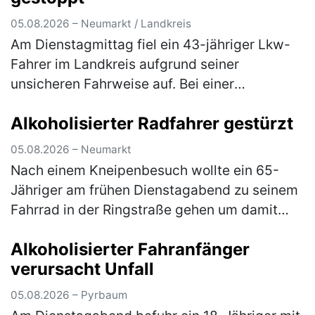
05.08.2026 – Neumarkt / Landkreis
Am Dienstagmittag fiel ein 43-jähriger Lkw-
Fahrer im Landkreis aufgrund seiner
unsicheren Fahrweise auf. Bei einer
darauffolgenden Verkehrskontrolle wurde
Alkoholisierter Radfahrer gestürzt
festgestellt, dass der Herr unter dem Einflus…
(mehr)
05.08.2026 – Neumarkt
Nach einem Kneipenbesuch wollte ein 65-
Jähriger am frühen Dienstagabend zu seinem
Fahrrad in der Ringstraße gehen um damit
wegzufahren. Auf dem Weg dorthin stürzte
Alkoholisierter Fahranfänger
der Herr jedoch aufgrund seiner star…
(mehr)
verursacht Unfall
05.08.2026 – Pyrbaum