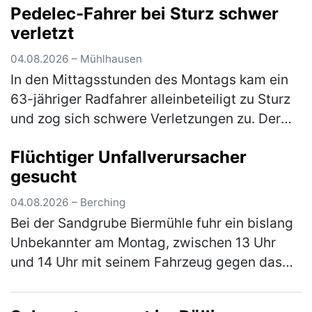
Pedelec-Fahrer bei Sturz schwer
Lengenfeld. Ca. 500 m nach der Trocknung…
verletzt
(mehr)
04.08.2026 – Mühlhausen
In den Mittagsstunden des Montags kam ein
63-jähriger Radfahrer alleinbeteiligt zu Sturz
und zog sich schwere Verletzungen zu. Der
Mann war mit seinem Pedelec auf dem
Flüchtiger Unfallverursacher
Radweg von Weihersdorf in Richtun…
(mehr)
gesucht
04.08.2026 – Berching
Bei der Sandgrube Biermühle fuhr ein bislang
Unbekannter am Montag, zwischen 13 Uhr
und 14 Uhr mit seinem Fahrzeug gegen das
Eingangstor und verursachte einen
Sachschaden in Höhe von rund 5.000 €. Der…