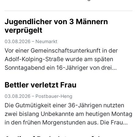
verbrannte darin Sperrmüll. Er musste das
Feuer wieder löschen und erhält nun eine A…
Jugendlicher von 3 Männern
(mehr)
verprügelt
03.08.2026 – Neumarkt
Vor einer Gemeinschaftsunterkunft in der
Adolf-Kolping-Straße wurde am späten
Sonntagabend ein 16-Jähriger von drei
unbekannten Tätern angegriffen. Nach einem
Bettler verletzt Frau
vorangegangenem Streit prügelten die
Männ…
(mehr)
03.08.2026 – Postbauer-Heng
Die Gutmütigkeit einer 36-Jährigen nutzten
zwei bislang Unbekannte am heutigen Montag
in den frühen Morgenstunden aus. Die Frau
war mit ihrem Pkw auf der Staatsstraße 2402