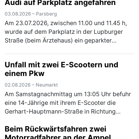
Audi auf Parkplatz angefahren
unterwegs, als sie einen Man…
(mehr)
03.08.2026 – Parsberg
Am 23.07.2026, zwischen 11.00 und 11.45 h,
wurde auf dem Parkplatz in der Lupburger
Straße (beim Ärztehaus) ein geparkter
schwarzer Pkw Audi angefahren. Der Audi
wurde vorne links (Kotflügel und Stoßs…
Unfall mit zwei E-Scootern und
(mehr)
einem Pkw
02.08.2026 – Neumarkt
Am Samstagnachmittag um 13:05 Uhr befuhr
eine 14-Jährige mit ihrem E-Scooter die
Gerhart-Hauptmann-Straße in Richtung
Amberger Straße. Hinter ihr fuhr eine
Beim Rückwärtsfahren zwei
ebenfalls 14-Jährige auch mit ihrem E-
Motorradfahrer an der Ampel
Scoote…
(mehr)