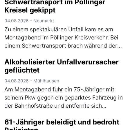
Schwertransport im Pöllinger
(mehr)
Kreisel gekippt
04.08.2026 – Neumarkt
Zu einem spektakulären Unfall kam es am
Montagabend im Pöllinger Kreisverkehr. Bei
einem Schwertransport brach während der
Fahrt die Achse, woraufhin der Nachläufer
Alkoholisierter Unfallverursacher
des Sattelaufliegers umkippte und e…
(mehr)
geflüchtet
04.08.2026 – Mühlhausen
Am Montagabend fuhr ein 75-Jähriger mit
seinem Pkw gegen ein geparktes Fahrzeug in
der Bahnhofstraße und entfernte sich
anschließend unerlaubt von der Unfallstelle.
61-Jähriger beleidigt und bedroht
Ein aufmerksamer Zeuge konnte den U…
(mehr)