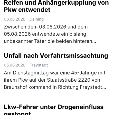
Reifen und Anhängerkupplung von
33-jährigen Besitzerin auf der …
(mehr)
Pkw entwendet
06.08.2026 – Deining
Zwischen dem 03.08.2026 und dem
05.08.2026 entwendete ein bislang
unbekannter Täter die beiden hinteren
Fahrzeugreifen und die Anhängerkupplung
Unfall nach Vorfahrtsmissachtung
samt E-Satz von einem Citroen, der auf einem
Parkplatz n…
(mehr)
05.08.2026 – Freystadt
Am Dienstagmittag war eine 45-Jährige mit
ihrem Pkw auf der Staatsstraße 2220 von
Braunshof kommend in Richtung Freystadt
unterwegs, als sie an der Kreuzung mit der
Staatsstraße 2238 die Vorfahrt eine…
(mehr)
Lkw-Fahrer unter Drogeneinfluss
gestoppt