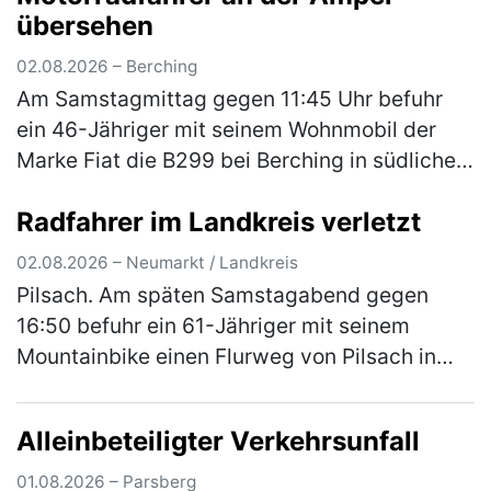
übersehen
02.08.2026 – Berching
Am Samstagmittag gegen 11:45 Uhr befuhr
ein 46-Jähriger mit seinem Wohnmobil der
Marke Fiat die B299 bei Berching in südliche
Fahrtrichtung. An der Kreuzung zur NM 3
Radfahrer im Landkreis verletzt
ordnete er sich versehentlich an d…
(mehr)
02.08.2026 – Neumarkt / Landkreis
Pilsach. Am späten Samstagabend gegen
16:50 befuhr ein 61-Jähriger mit seinem
Mountainbike einen Flurweg von Pilsach in
Richtung Wimmersdorf. In einer Linkskurve
kam er beim Versuch einer Unebenheit a…
Alleinbeteiligter Verkehrsunfall
(mehr)
01.08.2026 – Parsberg