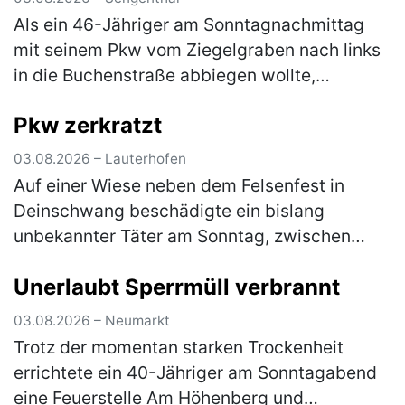
Als ein 46-Jähriger am Sonntagnachmittag
mit seinem Pkw vom Ziegelgraben nach links
in die Buchenstraße abbiegen wollte,
kollidierte er mit dem Pkw einer 54-Jährigen,
Pkw zerkratzt
die nicht weit genug rechts fuhr.…
(mehr)
03.08.2026 – Lauterhofen
Auf einer Wiese neben dem Felsenfest in
Deinschwang beschädigte ein bislang
unbekannter Täter am Sonntag, zwischen
10:30 Uhr und 12:30 Uhr, einen dort
Unerlaubt Sperrmüll verbrannt
geparkten, silbernen Kia. Die linke
Fahrzeugseite…
(mehr)
03.08.2026 – Neumarkt
Trotz der momentan starken Trockenheit
errichtete ein 40-Jähriger am Sonntagabend
eine Feuerstelle Am Höhenberg und