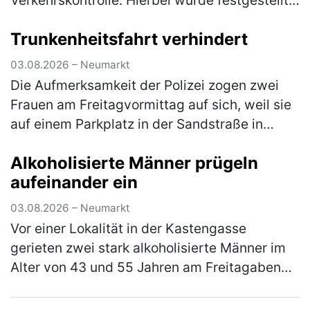
Verkehrskontrolle. Hierbei wurde festgestellt,
dass er an seinem Fahrzeug Veränderungen
Trunkenheitsfahrt verhindert
vorgenommen hatte, die zum Erlöschen d…
(mehr)
03.08.2026 – Neumarkt
Die Aufmerksamkeit der Polizei zogen zwei
Frauen am Freitagvormittag auf sich, weil sie
auf einem Parkplatz in der Sandstraße in
einen lautstarken Streit geraten waren. Die
Alkoholisierte Männer prügeln
Beamten bemerkten schnell, …
(mehr)
aufeinander ein
03.08.2026 – Neumarkt
Vor einer Lokalität in der Kastengasse
gerieten zwei stark alkoholisierte Männer im
Alter von 43 und 55 Jahren am Freitagabend
in einen Streit, in dessen Verlauf die beiden
gegenseitig aufeinander ein…
(mehr)