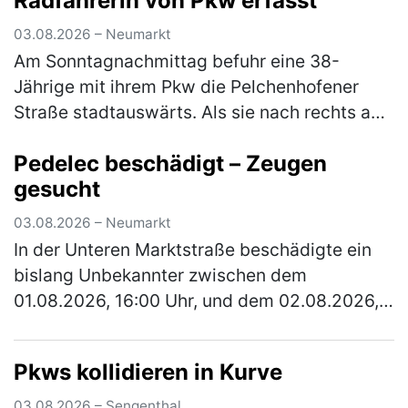
Radfahrerin von Pkw erfasst
Jüngere ein Messer und bedr…
(mehr)
03.08.2026 – Neumarkt
Am Sonntagnachmittag befuhr eine 38-
Jährige mit ihrem Pkw die Pelchenhofener
Straße stadtauswärts. Als sie nach rechts auf
eine Wiese einbiegen wollte, übersah sie eine
Pedelec beschädigt – Zeugen
66-jährige Radfahrerin, die den…
(mehr)
gesucht
03.08.2026 – Neumarkt
In der Unteren Marktstraße beschädigte ein
bislang Unbekannter zwischen dem
01.08.2026, 16:00 Uhr, und dem 02.08.2026,
13:00 Uhr, ein verperrt abgestelltes Fahrrad.
Der Täter baute den Sattel ab und r…
(mehr)
Pkws kollidieren in Kurve
03.08.2026 – Sengenthal