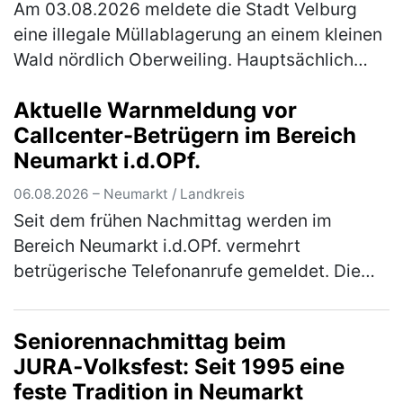
Am 03.08.2026 meldete die Stadt Velburg
eine illegale Müllablagerung an einem kleinen
Wald nördlich Oberweiling. Hauptsächlich
wurde Metallschrott in Form alter Fahrräder,
Aktuelle Warnmeldung vor
Kinderwägen und ausgeschlac…
(mehr)
Callcenter-Betrügern im Bereich
Neumarkt i.d.OPf.
06.08.2026 – Neumarkt / Landkreis
Seit dem frühen Nachmittag werden im
Bereich Neumarkt i.d.OPf. vermehrt
betrügerische Telefonanrufe gemeldet. Die
Polizei warnt eindringlich vor den
verschiedenen Maschen der Betrüger! Im
Seniorennachmittag beim
Bereich Neum…
(mehr)
JURA‑Volksfest: Seit 1995 eine
feste Tradition in Neumarkt