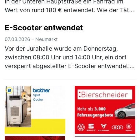
in der Unteren Hauptstraße ein Fahrrad im
Wert von rund 180 € entwendet. Wie der Täter
in die Garage gelangen konnte, ist derzeit
E-Scooter entwendet
Gegenstand der laufenden E…
(mehr)
07.08.2026 – Neumarkt
Vor der Jurahalle wurde am Donnerstag,
zwischen 08:00 Uhr und 14:00 Uhr, ein dort
versperrt abgestellter E-Scooter entwendet.
Bei dem Roller handelt es sich um einen
schwarzen E-Scooter der Marke Xiao…
(mehr)