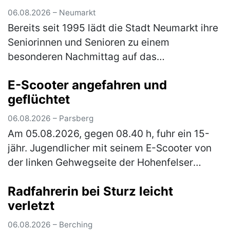
06.08.2026 – Neumarkt
Bereits seit 1995 lädt die Stadt Neumarkt ihre
Seniorinnen und Senioren zu einem
besonderen Nachmittag auf das
JURA‑Volksfest ein. Am Mittwoch, den 12.
E-Scooter angefahren und
August 2026, ist es ab 12 Uhr wieder so weit.
geflüchtet
Er…
(mehr)
06.08.2026 – Parsberg
Am 05.08.2026, gegen 08.40 h, fuhr ein 15-
jähr. Jugendlicher mit seinem E-Scooter von
der linken Gehwegseite der Hohenfelser
Straße nach links in die Dr.-Schrettenbrunner-
Radfahrerin bei Sturz leicht
Straße ein. Hier fuhr er auf …
(mehr)
verletzt
06.08.2026 – Berching