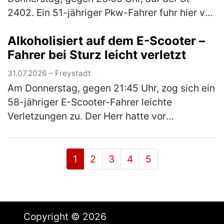
2402. Ein 51-jähriger Pkw-Fahrer fuhr hier von
Neumarkt in Richtung Centrum. An der
Alkoholisiert auf dem E-Scooter –
Kreuzung zur Neumarkter Straße wollte…
Fahrer bei Sturz leicht verletzt
(mehr)
31.07.2026 – Freystadt
Am Donnerstag, gegen 21:45 Uhr, zog sich ein
58-jähriger E-Scooter-Fahrer leichte
Verletzungen zu. Der Herr hatte vor
Fahrtantritt Alkohol konsumiert und war in der
Folge „Am Stadtgraben“ alleinbeteil…
(mehr)
1
2
3
4
5
Copyright © 2026