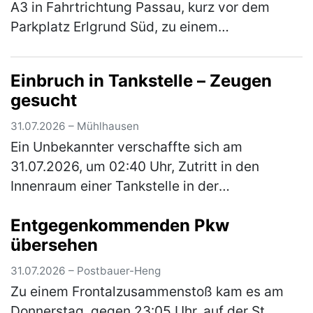
A3 in Fahrtrichtung Passau, kurz vor dem
Parkplatz Erlgrund Süd, zu einem
Auffahrunfall zwischen einem Motorrad und
einem Pkw. Aufgrund des ferienbedingten, …
Einbruch in Tankstelle – Zeugen
(mehr)
gesucht
31.07.2026 – Mühlhausen
Ein Unbekannter verschaffte sich am
31.07.2026, um 02:40 Uhr, Zutritt in den
Innenraum einer Tankstelle in der
Hauptstraße, indem er die Glasscheibe einer
Entgegenkommenden Pkw
dortigen Schiebetüre einschlug. Aus dem
übersehen
Innen…
(mehr)
31.07.2026 – Postbauer-Heng
Zu einem Frontalzusammenstoß kam es am
Donnerstag, gegen 23:05 Uhr, auf der St