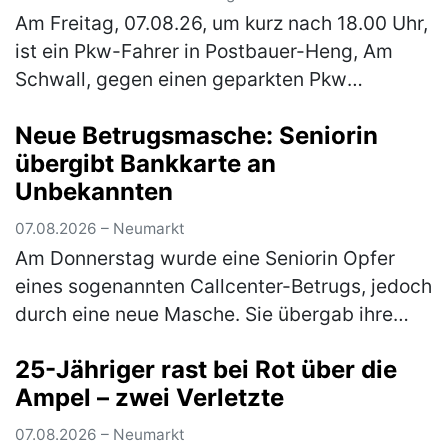
Am Freitag, 07.08.26, um kurz nach 18.00 Uhr,
ist ein Pkw-Fahrer in Postbauer-Heng, Am
Schwall, gegen einen geparkten Pkw
gestoßen und anschließend geflüchtet. Zum
Neue Betrugsmasche: Seniorin
o. g. Zeitpunkt stieß ein 40-jähr…
(mehr)
übergibt Bankkarte an
Unbekannten
07.08.2026 – Neumarkt
Am Donnerstag wurde eine Seniorin Opfer
eines sogenannten Callcenter-Betrugs, jedoch
durch eine neue Masche. Sie übergab ihre
Bankkarte samt PIN an eine unbekannte
25-Jähriger rast bei Rot über die
Person. Anschließend kam es zu einer…
Ampel – zwei Verletzte
(mehr)
07.08.2026 – Neumarkt