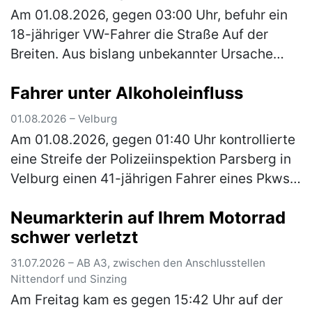
Am 01.08.2026, gegen 03:00 Uhr, befuhr ein
18-jähriger VW-Fahrer die Straße Auf der
Breiten. Aus bislang unbekannter Ursache
kam er von der Fahrbahn ab und stieß mit
Fahrer unter Alkoholeinfluss
einem geparkten Pkw zusammen. Das …
(mehr)
01.08.2026 – Velburg
Am 01.08.2026, gegen 01:40 Uhr kontrollierte
eine Streife der Polizeiinspektion Parsberg in
Velburg einen 41-jährigen Fahrer eines Pkws.
Hierbei konnte Alkoholgeruch im Fahrzeug
Neumarkterin auf Ihrem Motorrad
festgestellt werden. E…
(mehr)
schwer verletzt
31.07.2026 – AB A3, zwischen den Anschlusstellen
Nittendorf und Sinzing
Am Freitag kam es gegen 15:42 Uhr auf der