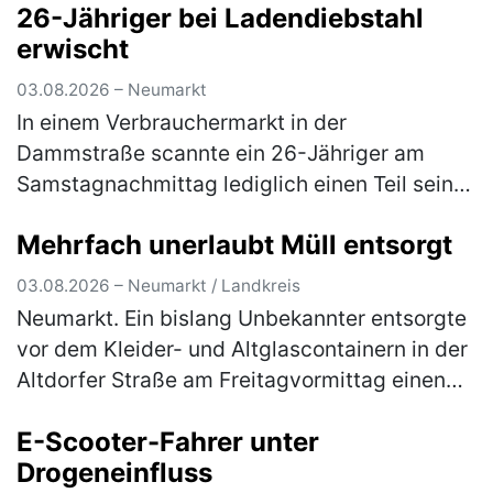
26-Jähriger bei Ladendiebstahl
erwischt
03.08.2026 – Neumarkt
In einem Verbrauchermarkt in der
Dammstraße scannte ein 26-Jähriger am
Samstagnachmittag lediglich einen Teil seines
Einkaufes. Waren im Wert von rund 20 €
Mehrfach unerlaubt Müll entsorgt
scannte er nicht und wollte den Laden ohne
d…
(mehr)
03.08.2026 – Neumarkt / Landkreis
Neumarkt. Ein bislang Unbekannter entsorgte
vor dem Kleider- und Altglascontainern in der
Altdorfer Straße am Freitagvormittag einen
Flachbildfernseher. Ein aufmerksamer Zeuge
E-Scooter-Fahrer unter
konnte sich das Kennzeic…
(mehr)
Drogeneinfluss