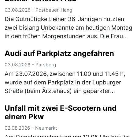
Männ…
(mehr)
03.08.2026 – Postbauer-Heng
Die Gutmütigkeit einer 36-Jährigen nutzten
zwei bislang Unbekannte am heutigen Montag
in den frühen Morgenstunden aus. Die Frau
war mit ihrem Pkw auf der Staatsstraße 2402
Audi auf Parkplatz angefahren
unterwegs, als sie einen Man…
(mehr)
03.08.2026 – Parsberg
Am 23.07.2026, zwischen 11.00 und 11.45 h,
wurde auf dem Parkplatz in der Lupburger
Straße (beim Ärztehaus) ein geparkter
schwarzer Pkw Audi angefahren. Der Audi
Unfall mit zwei E-Scootern und
wurde vorne links (Kotflügel und Stoßs…
einem Pkw
(mehr)
02.08.2026 – Neumarkt
Am Samstagnachmittag um 13:05 Uhr befuhr