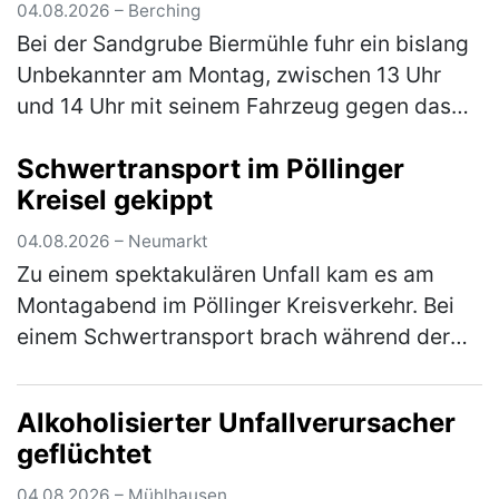
04.08.2026 – Berching
Bei der Sandgrube Biermühle fuhr ein bislang
Unbekannter am Montag, zwischen 13 Uhr
und 14 Uhr mit seinem Fahrzeug gegen das
Eingangstor und verursachte einen
Schwertransport im Pöllinger
Sachschaden in Höhe von rund 5.000 €. Der…
Kreisel gekippt
(mehr)
04.08.2026 – Neumarkt
Zu einem spektakulären Unfall kam es am
Montagabend im Pöllinger Kreisverkehr. Bei
einem Schwertransport brach während der
Fahrt die Achse, woraufhin der Nachläufer
des Sattelaufliegers umkippte und e…
(mehr)
Alkoholisierter Unfallverursacher
geflüchtet
04.08.2026 – Mühlhausen