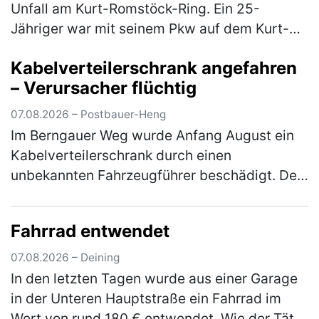
Unfall am Kurt-Romstöck-Ring. Ein 25-
Jähriger war mit seinem Pkw auf dem Kurt-
Romstöck-Ring unterwegs, als er an der
Kabelverteilerschrank angefahren
Kreuzung mit der Ringstraße/St-Florian-
– Verursacher flüchtig
Straß…
(mehr)
07.08.2026 – Postbauer-Heng
Im Berngauer Weg wurde Anfang August ein
Kabelverteilerschrank durch einen
unbekannten Fahrzeugführer beschädigt. Der
Unfallverursacher entfernte sich unerlaubt
von der Unfallstelle, ohne sich um den …
Fahrrad entwendet
(mehr)
07.08.2026 – Deining
In den letzten Tagen wurde aus einer Garage
in der Unteren Hauptstraße ein Fahrrad im
Wert von rund 180 € entwendet. Wie der Täter