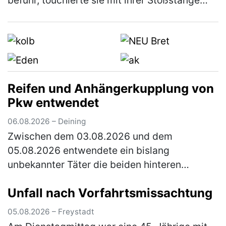
befuhr, touchierte sie mit ihrer Stoßstange
den Kopf eines Hundes. Dieser war mit seiner
33-jährigen Besitzerin auf der …
(mehr)
Reifen und Anhängerkupplung von
Pkw entwendet
06.08.2026 – Deining
Zwischen dem 03.08.2026 und dem
05.08.2026 entwendete ein bislang
unbekannter Täter die beiden hinteren
Fahrzeugreifen und die Anhängerkupplung
Unfall nach Vorfahrtsmissachtung
samt E-Satz von einem Citroen, der auf einem
Parkplatz n…
(mehr)
05.08.2026 – Freystadt