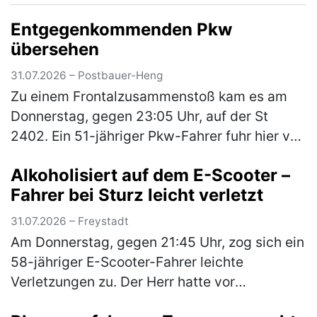
dortigen Schiebetüre einschlug. Aus dem
Entgegenkommenden Pkw
Innen…
(mehr)
übersehen
31.07.2026 – Postbauer-Heng
Zu einem Frontalzusammenstoß kam es am
Donnerstag, gegen 23:05 Uhr, auf der St
2402. Ein 51-jähriger Pkw-Fahrer fuhr hier von
Neumarkt in Richtung Centrum. An der
Alkoholisiert auf dem E-Scooter –
Kreuzung zur Neumarkter Straße wollte…
Fahrer bei Sturz leicht verletzt
(mehr)
31.07.2026 – Freystadt
Am Donnerstag, gegen 21:45 Uhr, zog sich ein
58-jähriger E-Scooter-Fahrer leichte
Verletzungen zu. Der Herr hatte vor
Fahrtantritt Alkohol konsumiert und war in der