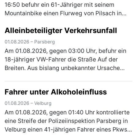
16:50 befuhr ein 61-Jähriger mit seinem
Mountainbike einen Flurweg von Pilsach in
Richtung Wimmersdorf. In einer Linkskurve
Alleinbeteiligter Verkehrsunfall
kam er beim Versuch einer Unebenheit a…
(mehr)
01.08.2026 – Parsberg
Am 01.08.2026, gegen 03:00 Uhr, befuhr ein
18-jähriger VW-Fahrer die Straße Auf der
Breiten. Aus bislang unbekannter Ursache
kam er von der Fahrbahn ab und stieß mit
einem geparkten Pkw zusammen. Das …
Fahrer unter Alkoholeinfluss
(mehr)
01.08.2026 – Velburg
Am 01.08.2026, gegen 01:40 Uhr kontrollierte
eine Streife der Polizeiinspektion Parsberg in
Velburg einen 41-jährigen Fahrer eines Pkws.