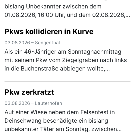
bislang Unbekannter zwischen dem
01.08.2026, 16:00 Uhr, und dem 02.08.2026,
13:00 Uhr, ein verperrt abgestelltes Fahrrad.
Pkws kollidieren in Kurve
Der Täter baute den Sattel ab und r…
(mehr)
03.08.2026 – Sengenthal
Als ein 46-Jähriger am Sonntagnachmittag
mit seinem Pkw vom Ziegelgraben nach links
in die Buchenstraße abbiegen wollte,
kollidierte er mit dem Pkw einer 54-Jährigen,
die nicht weit genug rechts fuhr.…
(mehr)
Pkw zerkratzt
03.08.2026 – Lauterhofen
Auf einer Wiese neben dem Felsenfest in
Deinschwang beschädigte ein bislang
unbekannter Täter am Sonntag, zwischen