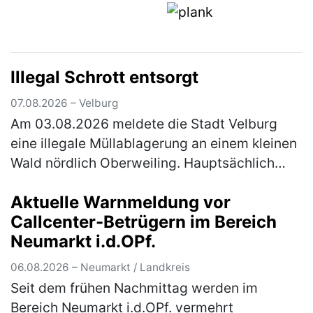
Illegal Schrott entsorgt
07.08.2026 – Velburg
Am 03.08.2026 meldete die Stadt Velburg
eine illegale Müllablagerung an einem kleinen
Wald nördlich Oberweiling. Hauptsächlich
wurde Metallschrott in Form alter Fahrräder,
Aktuelle Warnmeldung vor
Kinderwägen und ausgeschlac…
(mehr)
Callcenter-Betrügern im Bereich
Neumarkt i.d.OPf.
06.08.2026 – Neumarkt / Landkreis
Seit dem frühen Nachmittag werden im
Bereich Neumarkt i.d.OPf. vermehrt