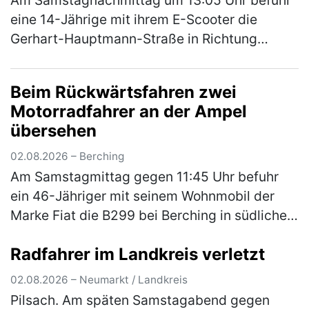
eine 14-Jährige mit ihrem E-Scooter die
Gerhart-Hauptmann-Straße in Richtung
Amberger Straße. Hinter ihr fuhr eine
ebenfalls 14-Jährige auch mit ihrem E-
Beim Rückwärtsfahren zwei
Scoote…
(mehr)
Motorradfahrer an der Ampel
übersehen
02.08.2026 – Berching
Am Samstagmittag gegen 11:45 Uhr befuhr
ein 46-Jähriger mit seinem Wohnmobil der
Marke Fiat die B299 bei Berching in südliche
Fahrtrichtung. An der Kreuzung zur NM 3
Radfahrer im Landkreis verletzt
ordnete er sich versehentlich an d…
(mehr)
02.08.2026 – Neumarkt / Landkreis
Pilsach. Am späten Samstagabend gegen