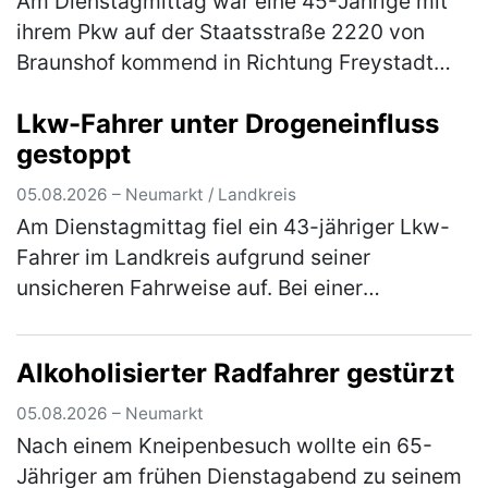
Am Dienstagmittag war eine 45-Jährige mit
ihrem Pkw auf der Staatsstraße 2220 von
Braunshof kommend in Richtung Freystadt
unterwegs, als sie an der Kreuzung mit der
Lkw-Fahrer unter Drogeneinfluss
Staatsstraße 2238 die Vorfahrt eine…
(mehr)
gestoppt
05.08.2026 – Neumarkt / Landkreis
Am Dienstagmittag fiel ein 43-jähriger Lkw-
Fahrer im Landkreis aufgrund seiner
unsicheren Fahrweise auf. Bei einer
darauffolgenden Verkehrskontrolle wurde
festgestellt, dass der Herr unter dem Einflus…
Alkoholisierter Radfahrer gestürzt
(mehr)
05.08.2026 – Neumarkt
Nach einem Kneipenbesuch wollte ein 65-
Jähriger am frühen Dienstagabend zu seinem