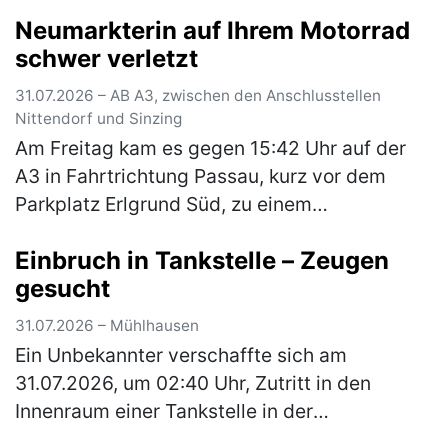
Hierbei konnte Alkoholgeruch im Fahrzeug
Neumarkterin auf Ihrem Motorrad
festgestellt werden. E…
(mehr)
schwer verletzt
31.07.2026 – AB A3, zwischen den Anschlusstellen
Nittendorf und Sinzing
Am Freitag kam es gegen 15:42 Uhr auf der
A3 in Fahrtrichtung Passau, kurz vor dem
Parkplatz Erlgrund Süd, zu einem
Auffahrunfall zwischen einem Motorrad und
Einbruch in Tankstelle – Zeugen
einem Pkw. Aufgrund des ferienbedingten, …
gesucht
(mehr)
31.07.2026 – Mühlhausen
Ein Unbekannter verschaffte sich am
31.07.2026, um 02:40 Uhr, Zutritt in den
Innenraum einer Tankstelle in der
Hauptstraße, indem er die Glasscheibe einer