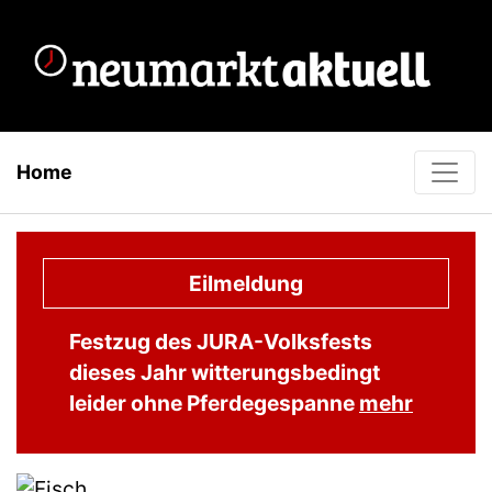
Home
Eilmeldung
Festzug des JURA-Volksfests
dieses Jahr witterungsbedingt
leider ohne Pferdegespanne
mehr