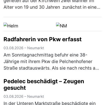
gerieten auf der Kirchweih zwei Männer im
Alter von 19 und 30 Jahren zunächst in einen
verbalen Streit. Im weiteren Verlauf zückte der
Jüngere ein Messer und bedr…
(mehr)
Radfahrerin von Pkw erfasst
03.08.2026 – Neumarkt
Am Sonntagnachmittag befuhr eine 38-
Jährige mit ihrem Pkw die Pelchenhofener
Straße stadtauswärts. Als sie nach rechts auf
eine Wiese einbiegen wollte, übersah sie eine
Pedelec beschädigt – Zeugen
66-jährige Radfahrerin, die den…
(mehr)
gesucht
03.08.2026 – Neumarkt
In der Unteren Marktstraße beschädigte ein