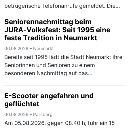
betrügerische Telefonanrufe gemeldet. Die
Polizei warnt eindringlich vor den
Seniorennachmittag beim
verschiedenen Maschen der Betrüger! Im
JURA‑Volksfest: Seit 1995 eine
Bereich Neum…
(mehr)
feste Tradition in Neumarkt
06.08.2026 – Neumarkt
Bereits seit 1995 lädt die Stadt Neumarkt ihre
Seniorinnen und Senioren zu einem
besonderen Nachmittag auf das
JURA‑Volksfest ein. Am Mittwoch, den 12.
August 2026, ist es ab 12 Uhr wieder so weit.
E-Scooter angefahren und
Er…
(mehr)
geflüchtet
06.08.2026 – Parsberg
Am 05.08.2026, gegen 08.40 h, fuhr ein 15-