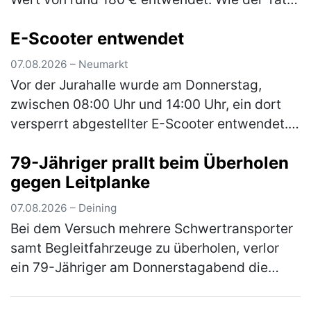
in die Garage gelangen konnte, ist derzeit
E-Scooter entwendet
Gegenstand der laufenden E…
(mehr)
07.08.2026 – Neumarkt
Vor der Jurahalle wurde am Donnerstag,
zwischen 08:00 Uhr und 14:00 Uhr, ein dort
versperrt abgestellter E-Scooter entwendet.
Bei dem Roller handelt es sich um einen
79-Jähriger prallt beim Überholen
schwarzen E-Scooter der Marke Xiao…
(mehr)
gegen Leitplanke
07.08.2026 – Deining
Bei dem Versuch mehrere Schwertransporter
samt Begleitfahrzeuge zu überholen, verlor
ein 79-Jähriger am Donnerstagabend die
Kontrolle über seinen Pkw. Der Mann war auf
der Staatsstraße 2660 von Neumar…
(mehr)