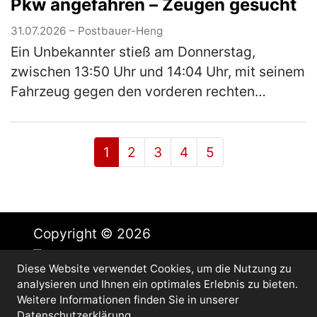
Pkw angefahren – Zeugen gesucht
Folge „Am Stadtgraben“ alleinbeteil…
(mehr)
31.07.2026 – Postbauer-Heng
Ein Unbekannter stieß am Donnerstag,
zwischen 13:50 Uhr und 14:04 Uhr, mit seinem
Fahrzeug gegen den vorderen rechten
Kotflügel eines schwarzen Audi A1. Der Pkw
war zur Tatzeit auf dem Parkplatz eines…
(mehr)
1
2
3
4
5
Copyright © 2026
Diese Website verwendet Cookies, um die Nutzung zu
Impressum
analysieren und Ihnen ein optimales Erlebnis zu bieten.
Datenschutz
Weitere Informationen finden Sie in unserer
Cookie-Einstellungen
Datenschutzerklärung
.