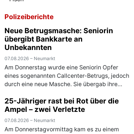
Polizeiberichte
Neue Betrugsmasche: Seniorin
übergibt Bankkarte an
Unbekannten
07.08.2026 – Neumarkt
Am Donnerstag wurde eine Seniorin Opfer
eines sogenannten Callcenter-Betrugs, jedoch
durch eine neue Masche. Sie übergab ihre
Bankkarte samt PIN an eine unbekannte
25-Jähriger rast bei Rot über die
Person. Anschließend kam es zu einer…
Ampel – zwei Verletzte
(mehr)
07.08.2026 – Neumarkt
Am Donnerstagvormittag kam es zu einem