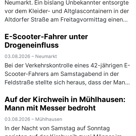
Neumarkt. Ein bislang Unbekannter entsorgte
vor dem Kleider- und Altglascontainern in der
Altdorfer Straße am Freitagvormittag einen
Flachbildfernseher. Ein aufmerksamer Zeuge
E-Scooter-Fahrer unter
konnte sich das Kennzeic…
(mehr)
Drogeneinfluss
03.08.2026 – Neumarkt
Bei der Verkehrskontrolle eines 42-jährigen E-
Scooter-Fahrers am Samstagabend in der
Feldstraße stellte sich heraus, dass der Mann
unter dem Einfluss von Betäubungsmitteln
Auf der Kirchweih in Mühlhausen:
stand. Die Weiterfahrt wurde…
(mehr)
Mann mit Messer bedroht
03.08.2026 – Mühlhausen
In der Nacht von Samstag auf Sonntag