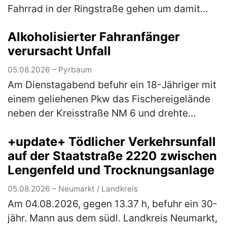
Fahrrad in der Ringstraße gehen um damit
wegzufahren. Auf dem Weg dorthin stürzte
Alkoholisierter Fahranfänger
der Herr jedoch aufgrund seiner star…
(mehr)
verursacht Unfall
05.08.2026 – Pyrbaum
Am Dienstagabend befuhr ein 18-Jähriger mit
einem geliehenen Pkw das Fischereigelände
neben der Kreisstraße NM 6 und drehte
hierbei einige Runden um einen Fischweiher.
+update+ Tödlicher Verkehrsunfall
Hierbei verlor der Fahranfänger …
(mehr)
auf der Staatstraße 2220 zwischen
Lengenfeld und Trocknungsanlage
05.08.2026 – Neumarkt / Landkreis
Am 04.08.2026, gegen 13.37 h, befuhr ein 30-
jähr. Mann aus dem südl. Landkreis Neumarkt,