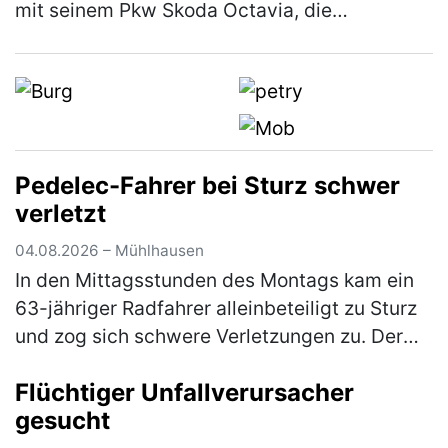
mit seinem Pkw Skoda Octavia, die
Staatsstraße 2220, in Fahrtrichtung
Lengenfeld. Ca. 500 m nach der Trocknung…
(mehr)
Pedelec-Fahrer bei Sturz schwer
verletzt
04.08.2026 – Mühlhausen
In den Mittagsstunden des Montags kam ein
63-jähriger Radfahrer alleinbeteiligt zu Sturz
und zog sich schwere Verletzungen zu. Der
Mann war mit seinem Pedelec auf dem
Flüchtiger Unfallverursacher
Radweg von Weihersdorf in Richtun…
(mehr)
gesucht