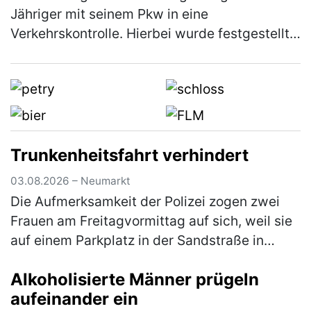
Jähriger mit seinem Pkw in eine
Verkehrskontrolle. Hierbei wurde festgestellt,
dass er an seinem Fahrzeug Veränderungen
vorgenommen hatte, die zum Erlöschen d…
(mehr)
Trunkenheitsfahrt verhindert
03.08.2026 – Neumarkt
Die Aufmerksamkeit der Polizei zogen zwei
Frauen am Freitagvormittag auf sich, weil sie
auf einem Parkplatz in der Sandstraße in
einen lautstarken Streit geraten waren. Die
Alkoholisierte Männer prügeln
Beamten bemerkten schnell, …
(mehr)
aufeinander ein