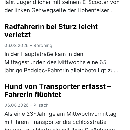
jähr. Jugendlicher mit seinem E-Scooter von
der linken Gehwegseite der Hohenfelser
Straße nach links in die Dr.-Schrettenbrunner-
Radfahrerin bei Sturz leicht
Straße ein. Hier fuhr er auf …
(mehr)
verletzt
06.08.2026 – Berching
In der Hauptstraße kam in den
Mittagsstunden des Mittwochs eine 65-
jährige Pedelec-Fahrerin alleinbeteiligt zu
Sturz. Sie zog sich leichte Verletzungen zu
Hund von Transporter erfasst –
und musste mit dem Rettungswagen ins
Fahrerin flüchtet
Klinikum…
(mehr)
06.08.2026 – Pilsach
Als eine 23-Jährige am Mittwochvormittag
mit ihrem Transporter die Schlosstraße