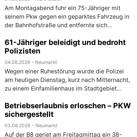
Am Montagabend fuhr ein 75-Jähriger mit
seinem Pkw gegen ein geparktes Fahrzeug in
der Bahnhofstraße und entfernte sich
anschließend unerlaubt von der Unfallstelle.
61-Jähriger beleidigt und bedroht
Ein aufmerksamer Zeuge konnte den U…
Polizisten
(mehr)
04.08.2026 – Neumarkt
Wegen einer Ruhestörung wurde die Polizei
am heutigen Dienstag, kurz nach Mitternacht,
zu einem Einfamilienhaus im Stadtgebiet
gerufen. Der 61-jährige Bewohner zeigte sich
Betriebserlaubnis erloschen – PKW
über den Besuch jedoch nicht…
(mehr)
sichergestellt
03.08.2026 – Neumarkt
Auf der B8 geriet am Freitagmittag ein 38-