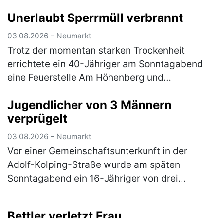
10:30 Uhr und 12:30 Uhr, einen dort
Unerlaubt Sperrmüll verbrannt
geparkten, silbernen Kia. Die linke
Fahrzeugseite…
(mehr)
03.08.2026 – Neumarkt
Trotz der momentan starken Trockenheit
errichtete ein 40-Jähriger am Sonntagabend
eine Feuerstelle Am Höhenberg und
verbrannte darin Sperrmüll. Er musste das
Jugendlicher von 3 Männern
Feuer wieder löschen und erhält nun eine A…
verprügelt
(mehr)
03.08.2026 – Neumarkt
Vor einer Gemeinschaftsunterkunft in der
Adolf-Kolping-Straße wurde am späten
Sonntagabend ein 16-Jähriger von drei
unbekannten Tätern angegriffen. Nach einem
vorangegangenem Streit prügelten die
Bettler verletzt Frau