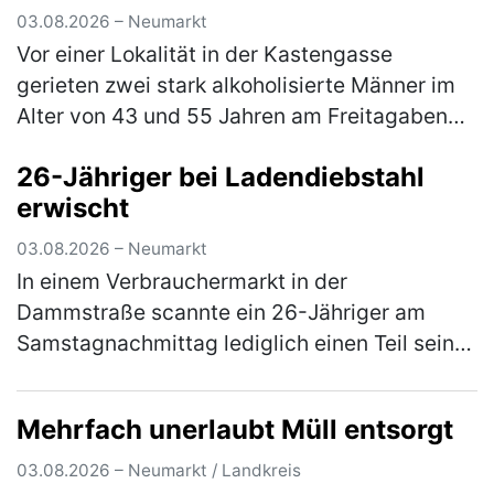
03.08.2026 – Neumarkt
Vor einer Lokalität in der Kastengasse
gerieten zwei stark alkoholisierte Männer im
Alter von 43 und 55 Jahren am Freitagabend
in einen Streit, in dessen Verlauf die beiden
26-Jähriger bei Ladendiebstahl
gegenseitig aufeinander ein…
(mehr)
erwischt
03.08.2026 – Neumarkt
In einem Verbrauchermarkt in der
Dammstraße scannte ein 26-Jähriger am
Samstagnachmittag lediglich einen Teil seines
Einkaufes. Waren im Wert von rund 20 €
scannte er nicht und wollte den Laden ohne
Mehrfach unerlaubt Müll entsorgt
d…
(mehr)
03.08.2026 – Neumarkt / Landkreis