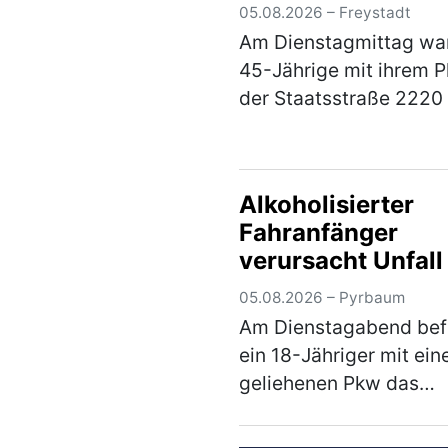
05.08.2026 – Freystadt
Am Dienstagmittag war
45-Jährige mit ihrem 
der Staatsstraße 2220
Braunshof kommend in
Richtung Freystadt
unterwegs, als sie an d
Alkoholisierter
Kreuzung mit der
Fahranfänger
Staatsstraße 2238 die
verursacht Unfall
Vorfahrt eine…
(mehr)
05.08.2026 – Pyrbaum
Am Dienstagabend bef
ein 18-Jähriger mit ei
geliehenen Pkw das
Fischereigelände nebe
Kreisstraße NM 6 und 