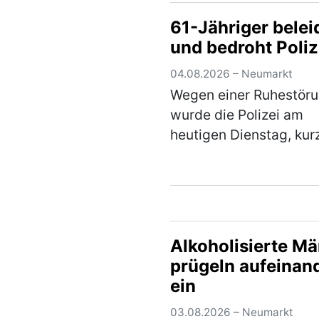
Fahrzeug gegen das
61-Jähriger belei
Eingangstor und verur
und bedroht Poliz
einen Sachschaden in
von rund 5.000 €. Der
04.08.2026 – Neumarkt
(mehr)
Wegen einer Ruhestör
wurde die Polizei am
heutigen Dienstag, kur
Mitternacht, zu einem
Einfamilienhaus im
Stadtgebiet gerufen. D
jährige Bewohner zeigt
über den Besuch jedoc
Alkoholisierte M
nicht…
(mehr)
prügeln aufeinan
ein
03.08.2026 – Neumarkt