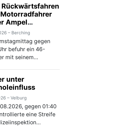
 Rückwärtsfahren
r Staatsstraße 2402
 Motorradfahrer
egs, als sie einen
er Ampel
…
(mehr)
sehen
026 – Berching
mstagmittag gegen
Uhr befuhr ein 46-
er mit seinem
bil der Marke Fiat die
ei Berching in südliche
er unter
ichtung. An der
holeinfluss
ng zur NM 3 ordnete
h versehentlich an d…
026 – Velburg
)
08.2026, gegen 01:40
trollierte eine Streife
lizeiinspektion