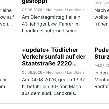
gestoppt
05.08.2
 eine
Nach 
05.08.2026 – Neumarkt / Landkreis
Pkw auf
Am Dienstagmittag fiel ein
wollte
 von
43-jähriger Lkw-Fahrer im
frühen
Landkreis aufgrund seiner
seinem
unsicheren Fahrweise auf. Bei
Rings
er
einer darauffolgenden
wegzu
+update+ Tödlicher
Pede
Verkehrskontrolle wurde
dorthi
Verkehrsunfall auf der
Stur
festgestellt, dass der Herr
jedoch
Staatstraße 2220
unter dem Einflus…
(mehr)
(mehr
04.08.2
zwischen Lengenfeld
In den
05.08.2026 – Neumarkt / Landkreis
und
uhr
Am 04.08.2026, gegen 13.37
Montag
Trocknungsanlage
nem
h, befuhr ein 30-jähr. Mann
Radfah
aus dem südl. Landkreis
Sturz 
n der
Neumarkt, mit seinem Pkw
Verlet
drehte
Skoda Octavia, die
war mi