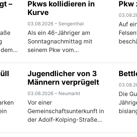
gt –
Pkws kollidieren in
Pkw 
Messer und bedr…
(mehr)
die d
Kurve
03.08.2
Auf ei
03.08.2026 – Sengenthal
raße
Als ein 46-Jähriger am
Felsen
g
Sonntagnachmittag mit
beschä
n dem
seinem Pkw vom
unbeka
 und
Ziegelgraben nach links in
Sonnta
 Uhr,
die Buchenstraße abbiegen
und 12
üll
Jugendlicher von 3
Bettl
es
wollte, kollidierte er mit dem
gepark
Männern verprügelt
te den
Pkw einer 54-Jährigen, die
linke 
03.08.2
)
nicht weit genug rechts fuhr.
Die Gu
03.08.2026 – Neumarkt
…
(mehr)
arken
Vor einer
Jährig
ein
Gemeinschaftsunterkunft in
bisla
der Adolf-Kolping-Straße
heutig
wurde am späten
frühen
berg
Sonntagabend ein 16-
Die Fr