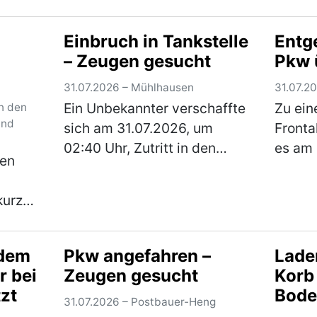
inen
Breiten. Aus bislang
Parsbe
unbekannter Ursache kam er
jährig
Einbruch in Tankstelle
Ent
 In
von der Fahrbahn ab und
Hierbe
– Zeugen gesucht
Pkw 
r beim
stieß mit einem geparkten
im Fah
eit a…
Pkw zusammen. Das …
werde
31.07.2026 – Mühlhausen
31.07.2
(mehr)
Ein Unbekannter verschaffte
Zu ei
n den
und
sich am 31.07.2026, um
Front
02:40 Uhr, Zutritt in den
es am
gen
Innenraum einer Tankstelle in
23:05 
der Hauptstraße, indem er
Ein 51
kurz
die Glasscheibe einer
fuhr h
rund
dortigen Schiebetüre
Richtu
nfall
einschlug. Aus dem Innen…
Kreuz
 dem
Pkw angefahren –
Lade
rad
(mehr)
Straß
r bei
Zeugen gesucht
Korb
nd des
tzt
Bod
hr)
31.07.2026 – Postbauer-Heng