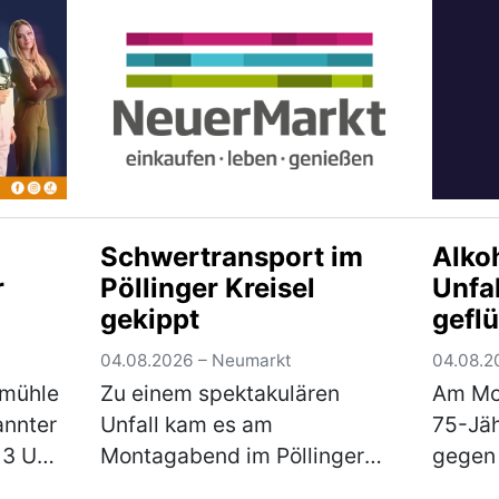
um
Staatsstraße 2220, in
dem R
rbei
Fahrtrichtung Lengenfeld.
Weiher
r …
Ca. 500 m nach der
(mehr
Trocknung…
(mehr)
Schwertransport im
Alkoh
r
Pöllinger Kreisel
Unfa
gekippt
gefl
04.08.2026 – Neumarkt
04.08.2
rmühle
Zu einem spektakulären
Am Mo
annter
Unfall kam es am
75-Jäh
13 Uhr
Montagabend im Pöllinger
gegen 
Kreisverkehr. Bei einem
Fahrze