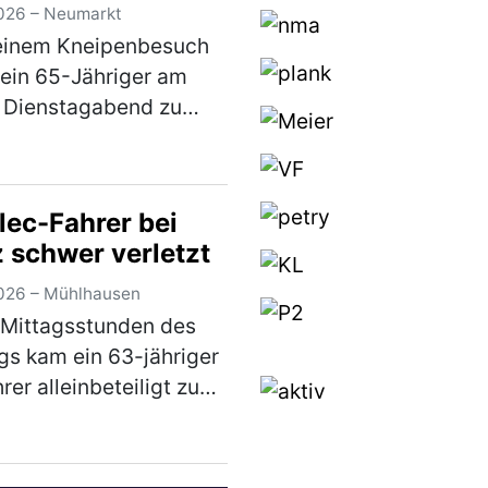
026 – Neumarkt
einem Kneipenbesuch
 ein 65-Jähriger am
 Dienstagabend zu
 Fahrrad in der
traße gehen um damit
fahren. Auf dem Weg
lec-Fahrer bei
n stürzte der Herr
z schwer verletzt
 aufgrund seiner star…
)
026 – Mühlhausen
 Mittagsstunden des
s kam ein 63-jähriger
rer alleinbeteiligt zu
und zog sich schwere
zungen zu. Der Mann
t seinem Pedelec auf