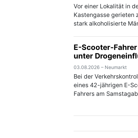
Vor einer Lokalität in d
Kastengasse gerieten 
stark alkoholisierte Mä
im Alter von 43 und 55
Jahren am Freitagaben
E-Scooter-Fahrer
einen Streit, in dessen 
unter Drogeneinf
die beiden gegenseitig
aufeinander ein…
(meh
03.08.2026 – Neumarkt
Bei der Verkehrskontrol
eines 42-jährigen E-Sc
Fahrers am Samstagab
der Feldstraße stellte s
heraus, dass der Mann 
dem Einfluss von
Betäubungsmitteln sta
Weiterfahrt wurde…
(m