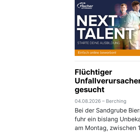
hierbei einige Runden 
einen Fischweiher. Hie
verlor der Fahranfänge
(mehr)
Flüchtiger
Unfallverursache
gesucht
04.08.2026 – Berching
Bei der Sandgrube Bie
fuhr ein bislang Unbek
am Montag, zwischen 
und 14 Uhr mit seinem