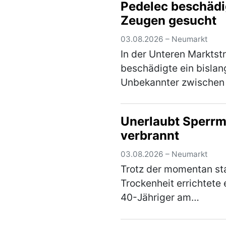
Pedelec beschädi
Zeugen gesucht
03.08.2026 – Neumarkt
In der Unteren Marktst
beschädigte ein bislan
Unbekannter zwische
01.08.2026, 16:00 Uhr,
dem 02.08.2026, 13:00
Unerlaubt Sperrm
ein verperrt abgestellt
verbrannt
Fahrrad. Der Täter bau
Sattel ab und r…
(mehr
03.08.2026 – Neumarkt
Trotz der momentan st
Trockenheit errichtete 
40-Jähriger am
Sonntagabend eine
Feuerstelle Am Höhen