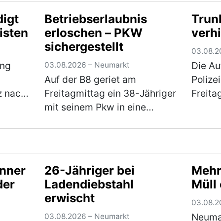
Schwertransport brach
Bahnho
digt
Betriebserlaubnis
Trun
sachte
während der Fahrt die Achse,
sich a
isten
erloschen – PKW
verh
 Höhe
woraufhin der Nachläufer des
von der
sichergestellt
…
Sattelaufliegers umkippte
aufme
03.08.2
und e…
(mehr)
den 
ung
Die Au
03.08.2026 – Neumarkt
Auf der B8 geriet am
Polize
z nach
Freitagmittag ein 38-Jähriger
Freita
mit seinem Pkw in eine
weil s
Verkehrskontrolle. Hierbei
in der
er 61-
wurde festgestellt, dass er an
lautst
e sich
seinem Fahrzeug
waren
h
Veränderungen
bemerk
änner
26-Jähriger bei
Mehr
vorgenommen hatte, die zum
der
Ladendiebstahl
Müll
Erlöschen d…
(mehr)
erwischt
03.08.2
Neumar
03.08.2026 – Neumarkt