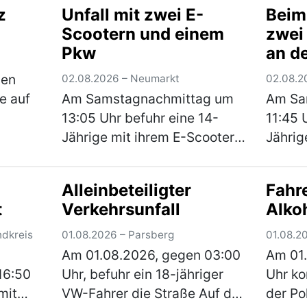
z
Unfall mit zwei E-
Beim
Jähriger von drei
auf de
Scootern und einem
zwei
as
unbekannten Tätern
unterw
Pkw
an d
und
angegriffen. Nach einem
Man
über
hr)
vorangegangenem Streit
hen
02.08.2026 – Neumarkt
02.08.2
prügelten die Männ…
(mehr)
e auf
Am Samstagnachmittag um
Am Sa
13:05 Uhr befuhr eine 14-
11:45 
m
Jährige mit ihrem E-Scooter
Jährig
er
die Gerhart-Hauptmann-
Wohnmo
Straße in Richtung Amberger
B299 b
Alleinbeteiligter
Fahr
wurde
Straße. Hinter ihr fuhr eine
Fahrtr
t
Verkehrsunfall
Alko
und
ebenfalls 14-Jährige auch mit
Kreuzu
ihrem E-Scoote…
(mehr)
er sic
ndkreis
01.08.2026 – Parsberg
01.08.2
(mehr
Am 01.08.2026, gegen 03:00
Am 01.
16:50
Uhr, befuhr ein 18-jähriger
Uhr kon
mit
VW-Fahrer die Straße Auf der
der Po