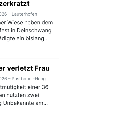
zerkratzt
en…
(mehr)
026 – Lauterhofen
ner Wiese neben dem
fest in Deinschwang
digte ein bislang
nnter Täter am
g, zwischen 10:30 Uhr
:30 Uhr, einen dort
er verletzt Frau
ten, silbernen Kia. Die
Fahrzeugseite…
(mehr)
026 – Postbauer-Heng
tmütigkeit einer 36-
en nutzten zwei
ng Unbekannte am
en Montag in den
 Morgenstunden aus.
au war mit ihrem Pkw