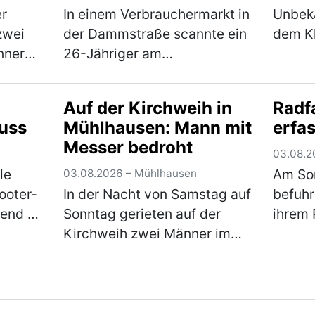
er
In einem Verbrauchermarkt in
Unbeka
zwei
der Dammstraße scannte ein
dem Kl
nner
26-Jähriger am
Altgla
Samstagnachmittag lediglich
Altdor
d in
einen Teil seines Einkaufes.
Freita
Auf der Kirchweih in
Radf
Verlauf
Waren im Wert von rund 20 €
Flachb
luss
Mühlhausen: Mann mit
erfas
scannte er nicht und wollte
aufme
Messer bedroht
r)
den Laden ohne d…
(mehr)
sich 
03.08.2
le
Am So
03.08.2026 – Mühlhausen
ooter-
In der Nacht von Samstag auf
befuhr
end in
Sonntag gerieten auf der
ihrem 
ich
Kirchweih zwei Männer im
Pelche
unter
Alter von 19 und 30 Jahren
stadta
zunächst in einen verbalen
rechts
nd. Die
Streit. Im weiteren Verlauf
einbie
ehr)
zückte der Jüngere ein
eine 6