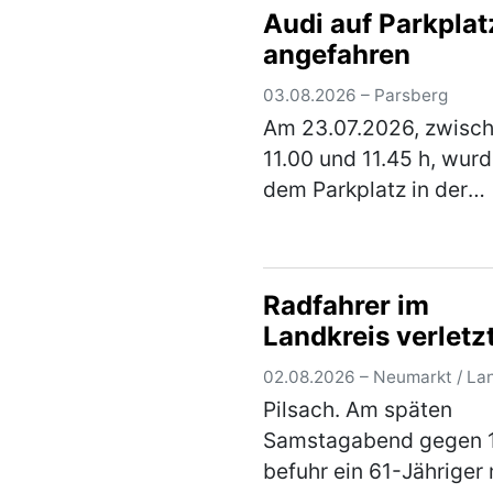
Audi auf Parkplat
und verbrannte darin
angefahren
Sperrmüll. Er musste d
Feuer wieder löschen 
03.08.2026 – Parsberg
erhält nun eine A…
(me
Am 23.07.2026, zwisc
11.00 und 11.45 h, wurd
dem Parkplatz in der
Lupburger Straße (bei
Ärztehaus) ein geparkt
schwarzer Pkw Audi
Radfahrer im
angefahren. Der Audi 
Landkreis verletz
vorne links (Kotflügel 
Stoßs…
(mehr)
02.08.2026 – Neumarkt / La
Pilsach. Am späten
Samstagabend gegen 
befuhr ein 61-Jähriger 