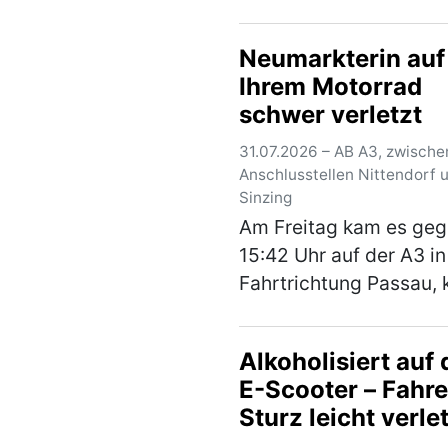
seinem Mountainbike e
Flurweg von Pilsach in
Neumarkterin auf
Richtung Wimmersdorf.
Ihrem Motorrad
einer Linkskurve kam e
schwer verletzt
Versuch einer Unebenh
(mehr)
31.07.2026 – AB A3, zwische
Anschlusstellen Nittendorf 
Sinzing
Am Freitag kam es ge
15:42 Uhr auf der A3 in
Fahrtrichtung Passau, 
vor dem Parkplatz Erlg
Süd, zu einem Auffahru
Alkoholisiert auf
zwischen einem Motor
E-Scooter – Fahre
und einem Pkw. Aufgru
Sturz leicht verle
ferienbedingten, …
(me