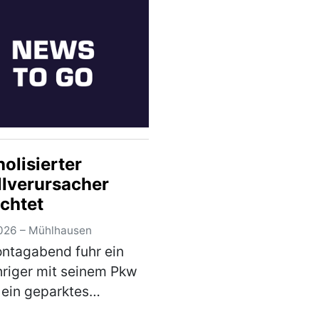
adweg von
sdorf in Richtun…
)
olisierter
llverursacher
üchtet
026 – Mühlhausen
ntagabend fuhr ein
riger mit seinem Pkw
ein geparktes
ug in der