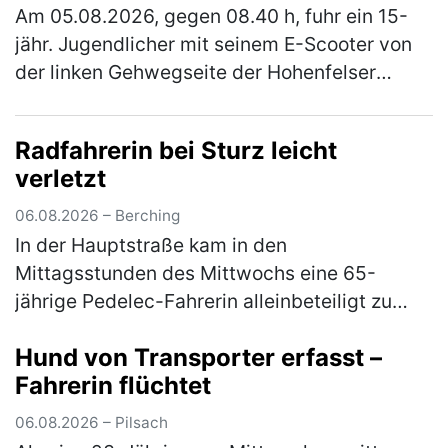
Am 05.08.2026, gegen 08.40 h, fuhr ein 15-
jähr. Jugendlicher mit seinem E-Scooter von
der linken Gehwegseite der Hohenfelser
Straße nach links in die Dr.-Schrettenbrunner-
Straße ein. Hier fuhr er auf …
(mehr)
Radfahrerin bei Sturz leicht
verletzt
06.08.2026 – Berching
In der Hauptstraße kam in den
Mittagsstunden des Mittwochs eine 65-
jährige Pedelec-Fahrerin alleinbeteiligt zu
Sturz. Sie zog sich leichte Verletzungen zu
Hund von Transporter erfasst –
und musste mit dem Rettungswagen ins
Fahrerin flüchtet
Klinikum…
(mehr)
06.08.2026 – Pilsach