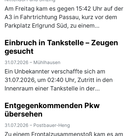
Am Freitag kam es gegen 15:42 Uhr auf der
A3 in Fahrtrichtung Passau, kurz vor dem
Parkplatz Erlgrund Süd, zu einem
Auffahrunfall zwischen einem Motorrad und
Einbruch in Tankstelle – Zeugen
einem Pkw. Aufgrund des ferienbedingten, …
gesucht
(mehr)
31.07.2026 – Mühlhausen
Ein Unbekannter verschaffte sich am
31.07.2026, um 02:40 Uhr, Zutritt in den
Innenraum einer Tankstelle in der
Hauptstraße, indem er die Glasscheibe einer
Entgegenkommenden Pkw
dortigen Schiebetüre einschlug. Aus dem
übersehen
Innen…
(mehr)
31.07.2026 – Postbauer-Heng
Zu einem Frontalzusammenstoß kam es am