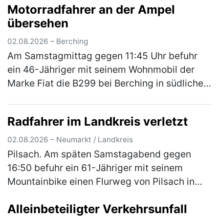
Motorradfahrer an der Ampel
Scoote…
(mehr)
übersehen
02.08.2026 – Berching
Am Samstagmittag gegen 11:45 Uhr befuhr
ein 46-Jähriger mit seinem Wohnmobil der
Marke Fiat die B299 bei Berching in südliche
Fahrtrichtung. An der Kreuzung zur NM 3
ordnete er sich versehentlich an d…
(mehr)
Radfahrer im Landkreis verletzt
02.08.2026 – Neumarkt / Landkreis
Pilsach. Am späten Samstagabend gegen
16:50 befuhr ein 61-Jähriger mit seinem
Mountainbike einen Flurweg von Pilsach in
Richtung Wimmersdorf. In einer Linkskurve
Alleinbeteiligter Verkehrsunfall
kam er beim Versuch einer Unebenheit a…