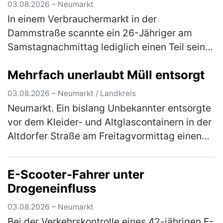
03.08.2026 – Neumarkt
In einem Verbrauchermarkt in der
Dammstraße scannte ein 26-Jähriger am
Samstagnachmittag lediglich einen Teil seines
Einkaufes. Waren im Wert von rund 20 €
Mehrfach unerlaubt Müll entsorgt
scannte er nicht und wollte den Laden ohne
d…
(mehr)
03.08.2026 – Neumarkt / Landkreis
Neumarkt. Ein bislang Unbekannter entsorgte
vor dem Kleider- und Altglascontainern in der
Altdorfer Straße am Freitagvormittag einen
Flachbildfernseher. Ein aufmerksamer Zeuge
konnte sich das Kennzeic…
(mehr)
E-Scooter-Fahrer unter
Drogeneinfluss
03.08.2026 – Neumarkt
Bei der Verkehrskontrolle eines 42-jährigen E-