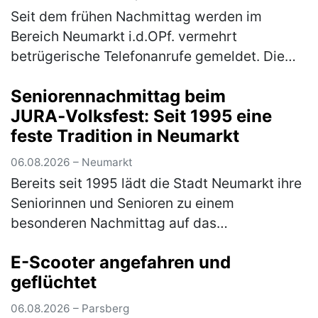
Seit dem frühen Nachmittag werden im
Bereich Neumarkt i.d.OPf. vermehrt
betrügerische Telefonanrufe gemeldet. Die
Polizei warnt eindringlich vor den
Seniorennachmittag beim
verschiedenen Maschen der Betrüger! Im
JURA‑Volksfest: Seit 1995 eine
Bereich Neum…
(mehr)
feste Tradition in Neumarkt
06.08.2026 – Neumarkt
Bereits seit 1995 lädt die Stadt Neumarkt ihre
Seniorinnen und Senioren zu einem
besonderen Nachmittag auf das
JURA‑Volksfest ein. Am Mittwoch, den 12.
E-Scooter angefahren und
August 2026, ist es ab 12 Uhr wieder so weit.
geflüchtet
Er…
(mehr)
06.08.2026 – Parsberg