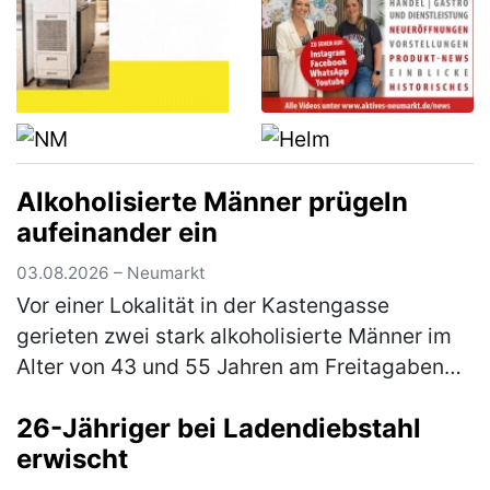
Alkoholisierte Männer prügeln
aufeinander ein
03.08.2026 – Neumarkt
Vor einer Lokalität in der Kastengasse
gerieten zwei stark alkoholisierte Männer im
Alter von 43 und 55 Jahren am Freitagabend
in einen Streit, in dessen Verlauf die beiden
26-Jähriger bei Ladendiebstahl
gegenseitig aufeinander ein…
(mehr)
erwischt