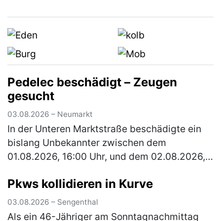
eine Wiese einbiegen wollte, übersah sie eine
66-jährige Radfahrerin, die den…
(mehr)
Pedelec beschädigt – Zeugen
gesucht
03.08.2026 – Neumarkt
In der Unteren Marktstraße beschädigte ein
bislang Unbekannter zwischen dem
01.08.2026, 16:00 Uhr, und dem 02.08.2026,
13:00 Uhr, ein verperrt abgestelltes Fahrrad.
Pkws kollidieren in Kurve
Der Täter baute den Sattel ab und r…
(mehr)
03.08.2026 – Sengenthal
Als ein 46-Jähriger am Sonntagnachmittag