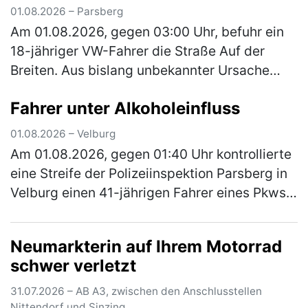
(mehr)
01.08.2026 – Parsberg
Am 01.08.2026, gegen 03:00 Uhr, befuhr ein
18-jähriger VW-Fahrer die Straße Auf der
Breiten. Aus bislang unbekannter Ursache
kam er von der Fahrbahn ab und stieß mit
Fahrer unter Alkoholeinfluss
einem geparkten Pkw zusammen. Das …
(mehr)
01.08.2026 – Velburg
Am 01.08.2026, gegen 01:40 Uhr kontrollierte
eine Streife der Polizeiinspektion Parsberg in
Velburg einen 41-jährigen Fahrer eines Pkws.
Hierbei konnte Alkoholgeruch im Fahrzeug
festgestellt werden. E…
(mehr)
Neumarkterin auf Ihrem Motorrad
schwer verletzt
31.07.2026 – AB A3, zwischen den Anschlusstellen
Nittendorf und Sinzing