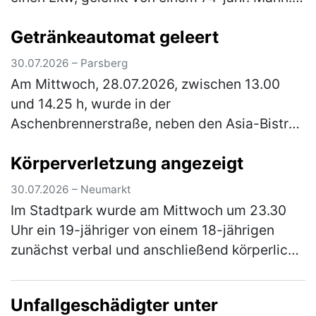
Der Pkw kam ins Schleudern und streifte noch
Getränkeautomat geleert
zwei entgegenkommende…
(mehr)
30.07.2026 – Parsberg
Am Mittwoch, 28.07.2026, zwischen 13.00
und 14.25 h, wurde in der
Aschenbrennerstraße, neben den Asia-Bistro,
ein Getränkeautomat geleert. In dem
Körperverletzung angezeigt
Automaten befanden sich ca. 300 Flaschen
mit Energy- u…
(mehr)
30.07.2026 – Neumarkt
Im Stadtpark wurde am Mittwoch um 23.30
Uhr ein 19-jähriger von einem 18-jährigen
zunächst verbal und anschließend körperlich
angegriffen. Der jüngere schlug den älteren
mit der Faust gegen sein Kinn.…
(mehr)
Unfallgeschädigter unter