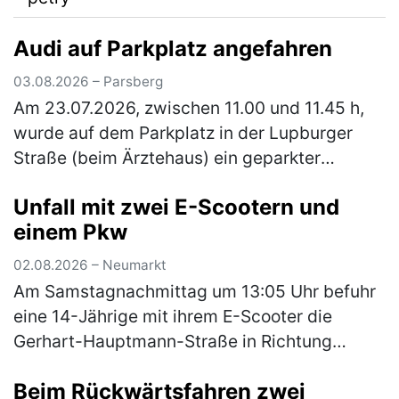
Audi auf Parkplatz angefahren
03.08.2026 – Parsberg
Am 23.07.2026, zwischen 11.00 und 11.45 h,
wurde auf dem Parkplatz in der Lupburger
Straße (beim Ärztehaus) ein geparkter
schwarzer Pkw Audi angefahren. Der Audi
Unfall mit zwei E-Scootern und
wurde vorne links (Kotflügel und Stoßs…
einem Pkw
(mehr)
02.08.2026 – Neumarkt
Am Samstagnachmittag um 13:05 Uhr befuhr
eine 14-Jährige mit ihrem E-Scooter die
Gerhart-Hauptmann-Straße in Richtung
Amberger Straße. Hinter ihr fuhr eine
Beim Rückwärtsfahren zwei
ebenfalls 14-Jährige auch mit ihrem E-