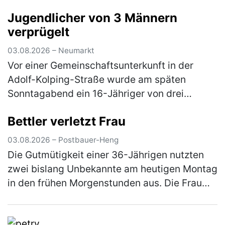
verbrannte darin Sperrmüll. Er musste das
Jugendlicher von 3 Männern
Feuer wieder löschen und erhält nun eine A…
verprügelt
(mehr)
03.08.2026 – Neumarkt
Vor einer Gemeinschaftsunterkunft in der
Adolf-Kolping-Straße wurde am späten
Sonntagabend ein 16-Jähriger von drei
unbekannten Tätern angegriffen. Nach einem
Bettler verletzt Frau
vorangegangenem Streit prügelten die
Männ…
(mehr)
03.08.2026 – Postbauer-Heng
Die Gutmütigkeit einer 36-Jährigen nutzten
zwei bislang Unbekannte am heutigen Montag
in den frühen Morgenstunden aus. Die Frau
war mit ihrem Pkw auf der Staatsstraße 2402
unterwegs, als sie einen Man…
(mehr)