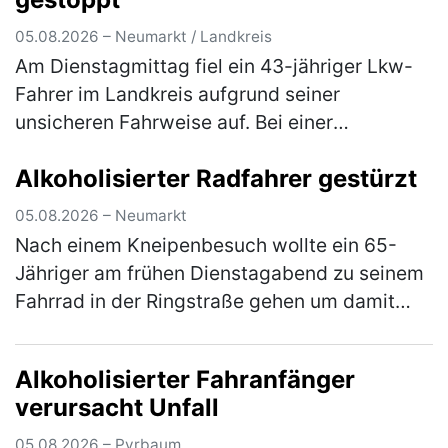
05.08.2026 – Neumarkt / Landkreis
Am Dienstagmittag fiel ein 43-jähriger Lkw-
Fahrer im Landkreis aufgrund seiner
unsicheren Fahrweise auf. Bei einer
darauffolgenden Verkehrskontrolle wurde
Alkoholisierter Radfahrer gestürzt
festgestellt, dass der Herr unter dem Einflus…
(mehr)
05.08.2026 – Neumarkt
Nach einem Kneipenbesuch wollte ein 65-
Jähriger am frühen Dienstagabend zu seinem
Fahrrad in der Ringstraße gehen um damit
wegzufahren. Auf dem Weg dorthin stürzte
der Herr jedoch aufgrund seiner star…
(mehr)
Alkoholisierter Fahranfänger
verursacht Unfall
05.08.2026 – Pyrbaum