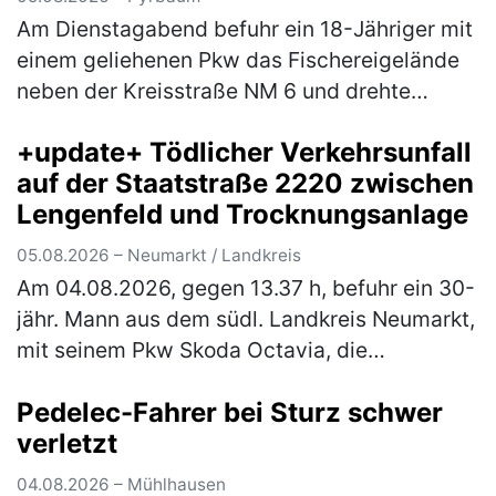
Am Dienstagabend befuhr ein 18-Jähriger mit
einem geliehenen Pkw das Fischereigelände
neben der Kreisstraße NM 6 und drehte
hierbei einige Runden um einen Fischweiher.
+update+ Tödlicher Verkehrsunfall
Hierbei verlor der Fahranfänger …
(mehr)
auf der Staatstraße 2220 zwischen
Lengenfeld und Trocknungsanlage
05.08.2026 – Neumarkt / Landkreis
Am 04.08.2026, gegen 13.37 h, befuhr ein 30-
jähr. Mann aus dem südl. Landkreis Neumarkt,
mit seinem Pkw Skoda Octavia, die
Staatsstraße 2220, in Fahrtrichtung
Pedelec-Fahrer bei Sturz schwer
Lengenfeld. Ca. 500 m nach der Trocknung…
verletzt
(mehr)
04.08.2026 – Mühlhausen