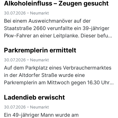
Alkoholeinfluss – Zeugen gesucht
30.07.2026 – Neumarkt
Bei einem Ausweichmanöver auf der
Staatstraße 2660 verunfallte ein 39-jähriger
Pkw-Fahrer an einer Leitplanke. Dieser befuhr
am Mittwoch gegen 20.00 Uhr die St 2260 in
Parkremplerin ermittelt
Fahrtrichtung Deining als ihm ei…
(mehr)
30.07.2026 – Neumarkt
Auf dem Parkplatz eines Verbrauchermarktes
in der Altdorfer Straße wurde eine
Parkremplerin am Mittwoch gegen 16.30 Uhr
durch eine aufmerksame Zeugin rasch
Ladendieb erwischt
ermittelt. Diese hatte beim Einparken den P…
(mehr)
30.07.2026 – Neumarkt
Ein 49-jähriger Mann wurde am