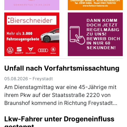
Unfall nach Vorfahrtsmissachtung
05.08.2026 – Freystadt
Am Dienstagmittag war eine 45-Jährige mit
ihrem Pkw auf der Staatsstraße 2220 von
Braunshof kommend in Richtung Freystadt
unterwegs, als sie an der Kreuzung mit der
Lkw-Fahrer unter Drogeneinfluss
Staatsstraße 2238 die Vorfahrt eine…
(mehr)
gestoppt