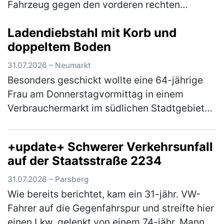
Fahrzeug gegen den vorderen rechten
Kotflügel eines schwarzen Audi A1. Der Pkw
Ladendiebstahl mit Korb und
war zur Tatzeit auf dem Parkplatz eines…
doppeltem Boden
(mehr)
31.07.2026 – Neumarkt
Besonders geschickt wollte eine 64-jährige
Frau am Donnerstagvormittag in einem
Verbrauchermarkt im südlichen Stadtgebiet
vorgehen und steckte Waren in ihren
mitgebracht Korb ein. Anschließend passier…
+update+ Schwerer Verkehrsunfall
(mehr)
auf der Staatsstraße 2234
31.07.2026 – Parsberg
Wie bereits berichtet, kam ein 31-jähr. VW-
Fahrer auf die Gegenfahrspur und streifte hier
einen Lkw, gelenkt von einem 74-jähr. Mann.