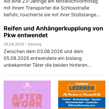
Als eine 23-Jährige am Mittwochvormittag
mit ihrem Transporter die Schlosstraße
befuhr, touchierte sie mit ihrer Stoßstange
den Kopf eines Hundes. Dieser war mit seiner
Reifen und Anhängerkupplung von
33-jährigen Besitzerin auf der …
(mehr)
Pkw entwendet
06.08.2026 – Deining
Zwischen dem 03.08.2026 und dem
05.08.2026 entwendete ein bislang
unbekannter Täter die beiden hinteren
Fahrzeugreifen und die Anhängerkupplung
samt E-Satz von einem Citroen, der auf einem
Parkplatz n…
(mehr)