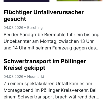
Flüchtiger Unfallverursacher
gesucht
04.08.2026 – Berching
Bei der Sandgrube Biermühle fuhr ein bislang
Unbekannter am Montag, zwischen 13 Uhr
und 14 Uhr mit seinem Fahrzeug gegen das
Eingangstor und verursachte einen
Schwertransport im Pöllinger
Sachschaden in Höhe von rund 5.000 €. Der…
Kreisel gekippt
(mehr)
04.08.2026 – Neumarkt
Zu einem spektakulären Unfall kam es am
Montagabend im Pöllinger Kreisverkehr. Bei
einem Schwertransport brach während der
Fahrt die Achse, woraufhin der Nachläufer