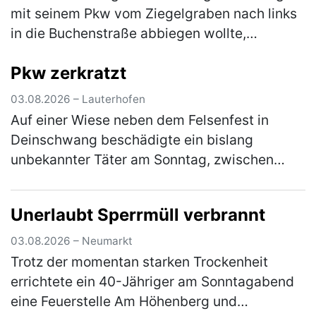
mit seinem Pkw vom Ziegelgraben nach links
in die Buchenstraße abbiegen wollte,
kollidierte er mit dem Pkw einer 54-Jährigen,
Pkw zerkratzt
die nicht weit genug rechts fuhr.…
(mehr)
03.08.2026 – Lauterhofen
Auf einer Wiese neben dem Felsenfest in
Deinschwang beschädigte ein bislang
unbekannter Täter am Sonntag, zwischen
10:30 Uhr und 12:30 Uhr, einen dort
geparkten, silbernen Kia. Die linke
Unerlaubt Sperrmüll verbrannt
Fahrzeugseite…
(mehr)
03.08.2026 – Neumarkt
Trotz der momentan starken Trockenheit
errichtete ein 40-Jähriger am Sonntagabend
eine Feuerstelle Am Höhenberg und