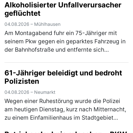
Alkoholisierter Unfallverursacher
des Sattelaufliegers umkippte und e…
(mehr)
geflüchtet
04.08.2026 – Mühlhausen
Am Montagabend fuhr ein 75-Jähriger mit
seinem Pkw gegen ein geparktes Fahrzeug in
der Bahnhofstraße und entfernte sich
anschließend unerlaubt von der Unfallstelle.
Ein aufmerksamer Zeuge konnte den U…
61-Jähriger beleidigt und bedroht
(mehr)
Polizisten
04.08.2026 – Neumarkt
Wegen einer Ruhestörung wurde die Polizei
am heutigen Dienstag, kurz nach Mitternacht,
zu einem Einfamilienhaus im Stadtgebiet
gerufen. Der 61-jährige Bewohner zeigte sich