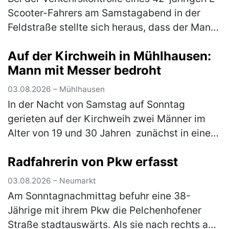
Scooter-Fahrers am Samstagabend in der
Feldstraße stellte sich heraus, dass der Mann
unter dem Einfluss von Betäubungsmitteln
Auf der Kirchweih in Mühlhausen:
stand. Die Weiterfahrt wurde…
(mehr)
Mann mit Messer bedroht
03.08.2026 – Mühlhausen
In der Nacht von Samstag auf Sonntag
gerieten auf der Kirchweih zwei Männer im
Alter von 19 und 30 Jahren zunächst in einen
verbalen Streit. Im weiteren Verlauf zückte der
Radfahrerin von Pkw erfasst
Jüngere ein Messer und bedr…
(mehr)
03.08.2026 – Neumarkt
Am Sonntagnachmittag befuhr eine 38-
Jährige mit ihrem Pkw die Pelchenhofener
Straße stadtauswärts. Als sie nach rechts auf