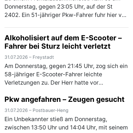
Donnerstag, gegen 23:05 Uhr, auf der St
2402. Ein 51-jähriger Pkw-Fahrer fuhr hier von
Neumarkt in Richtung Centrum. An der
Kreuzung zur Neumarkter Straße wollte…
Alkoholisiert auf dem E-Scooter –
(mehr)
Fahrer bei Sturz leicht verletzt
31.07.2026 – Freystadt
Am Donnerstag, gegen 21:45 Uhr, zog sich ein
58-jähriger E-Scooter-Fahrer leichte
Verletzungen zu. Der Herr hatte vor
Fahrtantritt Alkohol konsumiert und war in der
Pkw angefahren – Zeugen gesucht
Folge „Am Stadtgraben“ alleinbeteil…
(mehr)
31.07.2026 – Postbauer-Heng
Ein Unbekannter stieß am Donnerstag,
zwischen 13:50 Uhr und 14:04 Uhr, mit seinem