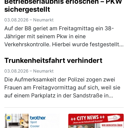
Betriebserlaubnis erloschen – PKW
über den Besuch jedoch nicht…
(mehr)
sichergestellt
03.08.2026 – Neumarkt
Auf der B8 geriet am Freitagmittag ein 38-
Jähriger mit seinem Pkw in eine
Verkehrskontrolle. Hierbei wurde festgestellt,
dass er an seinem Fahrzeug Veränderungen
Trunkenheitsfahrt verhindert
vorgenommen hatte, die zum Erlöschen d…
(mehr)
03.08.2026 – Neumarkt
Die Aufmerksamkeit der Polizei zogen zwei
Frauen am Freitagvormittag auf sich, weil sie
auf einem Parkplatz in der Sandstraße in
einen lautstarken Streit geraten waren. Die
Beamten bemerkten schnell, …
(mehr)