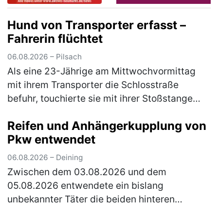
Hund von Transporter erfasst –
Fahrerin flüchtet
06.08.2026 – Pilsach
Als eine 23-Jährige am Mittwochvormittag
mit ihrem Transporter die Schlosstraße
befuhr, touchierte sie mit ihrer Stoßstange
den Kopf eines Hundes. Dieser war mit seiner
Reifen und Anhängerkupplung von
33-jährigen Besitzerin auf der …
(mehr)
Pkw entwendet
06.08.2026 – Deining
Zwischen dem 03.08.2026 und dem
05.08.2026 entwendete ein bislang
unbekannter Täter die beiden hinteren
Fahrzeugreifen und die Anhängerkupplung