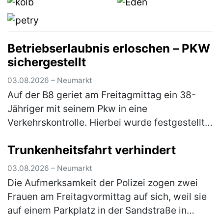
Betriebserlaubnis erloschen – PKW
sichergestellt
03.08.2026 – Neumarkt
Auf der B8 geriet am Freitagmittag ein 38-
Jähriger mit seinem Pkw in eine
Verkehrskontrolle. Hierbei wurde festgestellt,
dass er an seinem Fahrzeug Veränderungen
Trunkenheitsfahrt verhindert
vorgenommen hatte, die zum Erlöschen d…
(mehr)
03.08.2026 – Neumarkt
Die Aufmerksamkeit der Polizei zogen zwei
Frauen am Freitagvormittag auf sich, weil sie
auf einem Parkplatz in der Sandstraße in