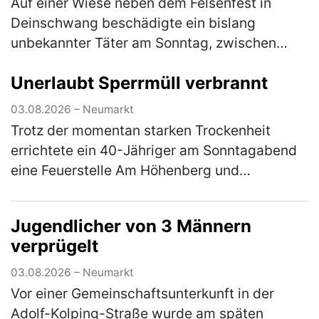
Auf einer Wiese neben dem Felsenfest in
Deinschwang beschädigte ein bislang
unbekannter Täter am Sonntag, zwischen
10:30 Uhr und 12:30 Uhr, einen dort
Unerlaubt Sperrmüll verbrannt
geparkten, silbernen Kia. Die linke
Fahrzeugseite…
(mehr)
03.08.2026 – Neumarkt
Trotz der momentan starken Trockenheit
errichtete ein 40-Jähriger am Sonntagabend
eine Feuerstelle Am Höhenberg und
verbrannte darin Sperrmüll. Er musste das
Feuer wieder löschen und erhält nun eine A…
Jugendlicher von 3 Männern
(mehr)
verprügelt
03.08.2026 – Neumarkt
Vor einer Gemeinschaftsunterkunft in der
Adolf-Kolping-Straße wurde am späten