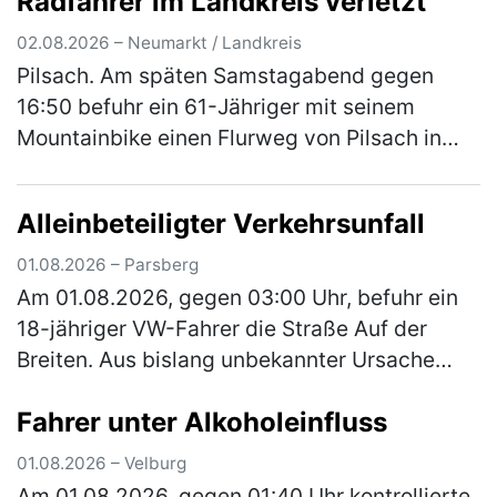
Radfahrer im Landkreis verletzt
ordnete er sich versehentlich an d…
(mehr)
02.08.2026 – Neumarkt / Landkreis
Pilsach. Am späten Samstagabend gegen
16:50 befuhr ein 61-Jähriger mit seinem
Mountainbike einen Flurweg von Pilsach in
Richtung Wimmersdorf. In einer Linkskurve
kam er beim Versuch einer Unebenheit a…
Alleinbeteiligter Verkehrsunfall
(mehr)
01.08.2026 – Parsberg
Am 01.08.2026, gegen 03:00 Uhr, befuhr ein
18-jähriger VW-Fahrer die Straße Auf der
Breiten. Aus bislang unbekannter Ursache
kam er von der Fahrbahn ab und stieß mit
Fahrer unter Alkoholeinfluss
einem geparkten Pkw zusammen. Das …
(mehr)
01.08.2026 – Velburg
Am 01.08.2026, gegen 01:40 Uhr kontrollierte