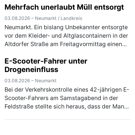
Mehrfach unerlaubt Müll entsorgt
scannte er nicht und wollte den Laden ohne
d…
(mehr)
03.08.2026 – Neumarkt / Landkreis
Neumarkt. Ein bislang Unbekannter entsorgte
vor dem Kleider- und Altglascontainern in der
Altdorfer Straße am Freitagvormittag einen
Flachbildfernseher. Ein aufmerksamer Zeuge
E-Scooter-Fahrer unter
konnte sich das Kennzeic…
(mehr)
Drogeneinfluss
03.08.2026 – Neumarkt
Bei der Verkehrskontrolle eines 42-jährigen E-
Scooter-Fahrers am Samstagabend in der
Feldstraße stellte sich heraus, dass der Mann
unter dem Einfluss von Betäubungsmitteln
stand. Die Weiterfahrt wurde…
(mehr)