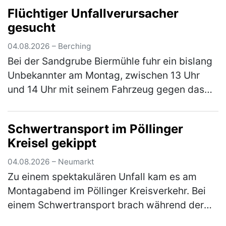
Flüchtiger Unfallverursacher
Radweg von Weihersdorf in Richtun…
(mehr)
gesucht
04.08.2026 – Berching
Bei der Sandgrube Biermühle fuhr ein bislang
Unbekannter am Montag, zwischen 13 Uhr
und 14 Uhr mit seinem Fahrzeug gegen das
Eingangstor und verursachte einen
Sachschaden in Höhe von rund 5.000 €. Der…
Schwertransport im Pöllinger
(mehr)
Kreisel gekippt
04.08.2026 – Neumarkt
Zu einem spektakulären Unfall kam es am
Montagabend im Pöllinger Kreisverkehr. Bei
einem Schwertransport brach während der
Fahrt die Achse, woraufhin der Nachläufer