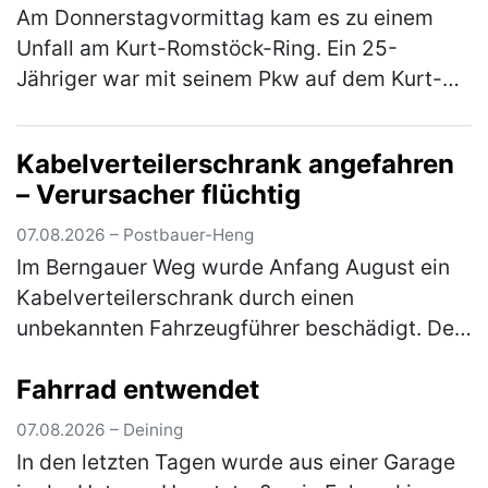
Am Donnerstagvormittag kam es zu einem
Unfall am Kurt-Romstöck-Ring. Ein 25-
Jähriger war mit seinem Pkw auf dem Kurt-
Romstöck-Ring unterwegs, als er an der
Kreuzung mit der Ringstraße/St-Florian-
Kabelverteilerschrank angefahren
Straß…
(mehr)
– Verursacher flüchtig
07.08.2026 – Postbauer-Heng
Im Berngauer Weg wurde Anfang August ein
Kabelverteilerschrank durch einen
unbekannten Fahrzeugführer beschädigt. Der
Unfallverursacher entfernte sich unerlaubt
Fahrrad entwendet
von der Unfallstelle, ohne sich um den …
(mehr)
07.08.2026 – Deining
In den letzten Tagen wurde aus einer Garage