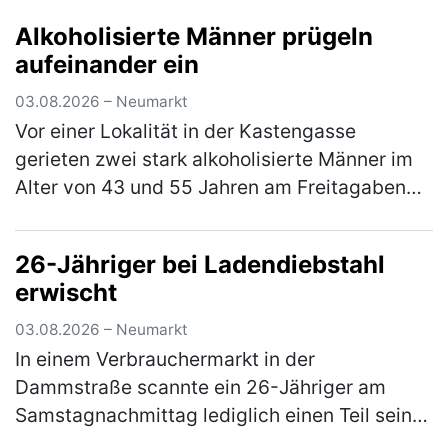
einen lautstarken Streit geraten waren. Die
Alkoholisierte Männer prügeln
Beamten bemerkten schnell, …
(mehr)
aufeinander ein
03.08.2026 – Neumarkt
Vor einer Lokalität in der Kastengasse
gerieten zwei stark alkoholisierte Männer im
Alter von 43 und 55 Jahren am Freitagabend
in einen Streit, in dessen Verlauf die beiden
gegenseitig aufeinander ein…
(mehr)
26-Jähriger bei Ladendiebstahl
erwischt
03.08.2026 – Neumarkt
In einem Verbrauchermarkt in der
Dammstraße scannte ein 26-Jähriger am
Samstagnachmittag lediglich einen Teil seines
Einkaufes. Waren im Wert von rund 20 €