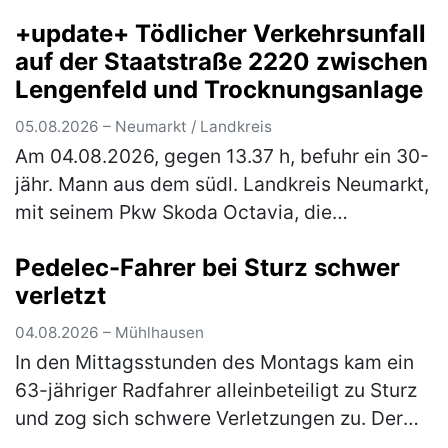
+update+ Tödlicher Verkehrsunfall
auf der Staatstraße 2220 zwischen
Lengenfeld und Trocknungsanlage
05.08.2026 – Neumarkt / Landkreis
Am 04.08.2026, gegen 13.37 h, befuhr ein 30-
jähr. Mann aus dem südl. Landkreis Neumarkt,
mit seinem Pkw Skoda Octavia, die
Staatsstraße 2220, in Fahrtrichtung
Pedelec-Fahrer bei Sturz schwer
Lengenfeld. Ca. 500 m nach der Trocknung…
verletzt
(mehr)
04.08.2026 – Mühlhausen
In den Mittagsstunden des Montags kam ein
63-jähriger Radfahrer alleinbeteiligt zu Sturz
und zog sich schwere Verletzungen zu. Der
Mann war mit seinem Pedelec auf dem