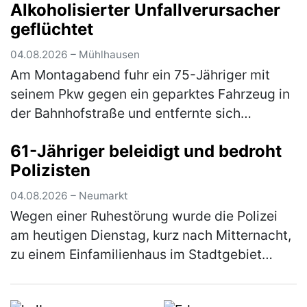
Alkoholisierter Unfallverursacher
des Sattelaufliegers umkippte und e…
(mehr)
geflüchtet
04.08.2026 – Mühlhausen
Am Montagabend fuhr ein 75-Jähriger mit
seinem Pkw gegen ein geparktes Fahrzeug in
der Bahnhofstraße und entfernte sich
anschließend unerlaubt von der Unfallstelle.
61-Jähriger beleidigt und bedroht
Ein aufmerksamer Zeuge konnte den U…
Polizisten
(mehr)
04.08.2026 – Neumarkt
Wegen einer Ruhestörung wurde die Polizei
am heutigen Dienstag, kurz nach Mitternacht,
zu einem Einfamilienhaus im Stadtgebiet
gerufen. Der 61-jährige Bewohner zeigte sich
über den Besuch jedoch nicht…
(mehr)