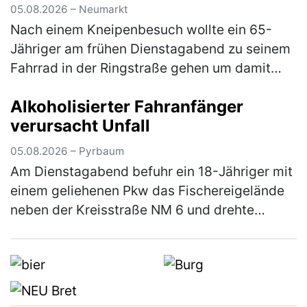
(mehr)
05.08.2026 – Neumarkt
Nach einem Kneipenbesuch wollte ein 65-
Jähriger am frühen Dienstagabend zu seinem
Fahrrad in der Ringstraße gehen um damit
wegzufahren. Auf dem Weg dorthin stürzte
Alkoholisierter Fahranfänger
der Herr jedoch aufgrund seiner star…
(mehr)
verursacht Unfall
05.08.2026 – Pyrbaum
Am Dienstagabend befuhr ein 18-Jähriger mit
einem geliehenen Pkw das Fischereigelände
neben der Kreisstraße NM 6 und drehte
hierbei einige Runden um einen Fischweiher.
Hierbei verlor der Fahranfänger …
(mehr)