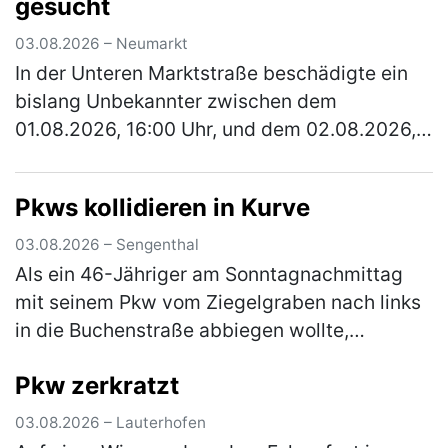
gesucht
03.08.2026 – Neumarkt
In der Unteren Marktstraße beschädigte ein
bislang Unbekannter zwischen dem
01.08.2026, 16:00 Uhr, und dem 02.08.2026,
13:00 Uhr, ein verperrt abgestelltes Fahrrad.
Der Täter baute den Sattel ab und r…
(mehr)
Pkws kollidieren in Kurve
03.08.2026 – Sengenthal
Als ein 46-Jähriger am Sonntagnachmittag
mit seinem Pkw vom Ziegelgraben nach links
in die Buchenstraße abbiegen wollte,
kollidierte er mit dem Pkw einer 54-Jährigen,
Pkw zerkratzt
die nicht weit genug rechts fuhr.…
(mehr)
03.08.2026 – Lauterhofen