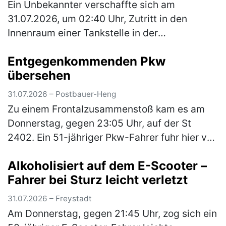
Ein Unbekannter verschaffte sich am
31.07.2026, um 02:40 Uhr, Zutritt in den
Innenraum einer Tankstelle in der
Hauptstraße, indem er die Glasscheibe einer
Entgegenkommenden Pkw
dortigen Schiebetüre einschlug. Aus dem
übersehen
Innen…
(mehr)
31.07.2026 – Postbauer-Heng
Zu einem Frontalzusammenstoß kam es am
Donnerstag, gegen 23:05 Uhr, auf der St
2402. Ein 51-jähriger Pkw-Fahrer fuhr hier von
Neumarkt in Richtung Centrum. An der
Alkoholisiert auf dem E-Scooter –
Kreuzung zur Neumarkter Straße wollte…
Fahrer bei Sturz leicht verletzt
(mehr)
31.07.2026 – Freystadt
Am Donnerstag, gegen 21:45 Uhr, zog sich ein