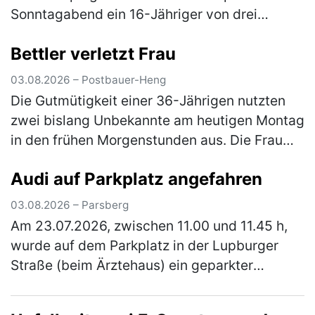
Sonntagabend ein 16-Jähriger von drei
unbekannten Tätern angegriffen. Nach einem
Bettler verletzt Frau
vorangegangenem Streit prügelten die
Männ…
(mehr)
03.08.2026 – Postbauer-Heng
Die Gutmütigkeit einer 36-Jährigen nutzten
zwei bislang Unbekannte am heutigen Montag
in den frühen Morgenstunden aus. Die Frau
war mit ihrem Pkw auf der Staatsstraße 2402
Audi auf Parkplatz angefahren
unterwegs, als sie einen Man…
(mehr)
03.08.2026 – Parsberg
Am 23.07.2026, zwischen 11.00 und 11.45 h,
wurde auf dem Parkplatz in der Lupburger
Straße (beim Ärztehaus) ein geparkter
schwarzer Pkw Audi angefahren. Der Audi
wurde vorne links (Kotflügel und Stoßs…