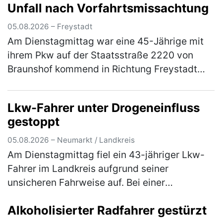
Unfall nach Vorfahrtsmissachtung
samt E-Satz von einem Citroen, der auf einem
Parkplatz n…
(mehr)
05.08.2026 – Freystadt
Am Dienstagmittag war eine 45-Jährige mit
ihrem Pkw auf der Staatsstraße 2220 von
Braunshof kommend in Richtung Freystadt
unterwegs, als sie an der Kreuzung mit der
Staatsstraße 2238 die Vorfahrt eine…
(mehr)
Lkw-Fahrer unter Drogeneinfluss
gestoppt
05.08.2026 – Neumarkt / Landkreis
Am Dienstagmittag fiel ein 43-jähriger Lkw-
Fahrer im Landkreis aufgrund seiner
unsicheren Fahrweise auf. Bei einer
darauffolgenden Verkehrskontrolle wurde
Alkoholisierter Radfahrer gestürzt
festgestellt, dass der Herr unter dem Einflus…