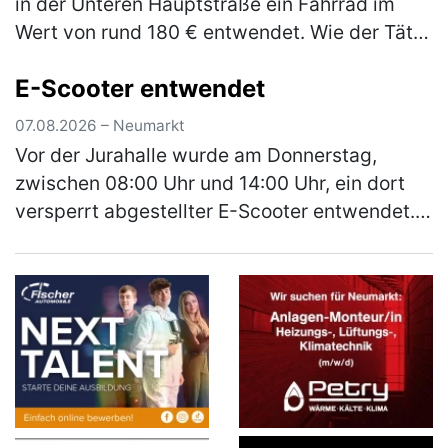
in der Unteren Hauptstraße ein Fahrrad im
Wert von rund 180 € entwendet. Wie der Täter
in die Garage gelangen konnte, ist derzeit
E-Scooter entwendet
Gegenstand der laufenden E…
(mehr)
07.08.2026 – Neumarkt
Vor der Jurahalle wurde am Donnerstag,
zwischen 08:00 Uhr und 14:00 Uhr, ein dort
versperrt abgestellter E-Scooter entwendet.
Bei dem Roller handelt es sich um einen
schwarzen E-Scooter der Marke Xiao…
(mehr)