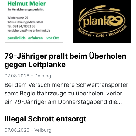
79-Jähriger prallt beim Überholen
gegen Leitplanke
07.08.2026 – Deining
Bei dem Versuch mehrere Schwertransporter
samt Begleitfahrzeuge zu überholen, verlor
ein 79-Jähriger am Donnerstagabend die
Kontrolle über seinen Pkw. Der Mann war auf
Illegal Schrott entsorgt
der Staatsstraße 2660 von Neumar…
(mehr)
07.08.2026 – Velburg