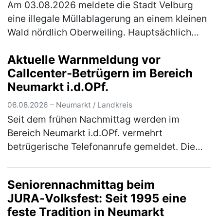
Am 03.08.2026 meldete die Stadt Velburg
eine illegale Müllablagerung an einem kleinen
Wald nördlich Oberweiling. Hauptsächlich
wurde Metallschrott in Form alter Fahrräder,
Aktuelle Warnmeldung vor
Kinderwägen und ausgeschlac…
(mehr)
Callcenter-Betrügern im Bereich
Neumarkt i.d.OPf.
06.08.2026 – Neumarkt / Landkreis
Seit dem frühen Nachmittag werden im
Bereich Neumarkt i.d.OPf. vermehrt
betrügerische Telefonanrufe gemeldet. Die
Polizei warnt eindringlich vor den
verschiedenen Maschen der Betrüger! Im
Seniorennachmittag beim
Bereich Neum…
(mehr)
JURA‑Volksfest: Seit 1995 eine
feste Tradition in Neumarkt