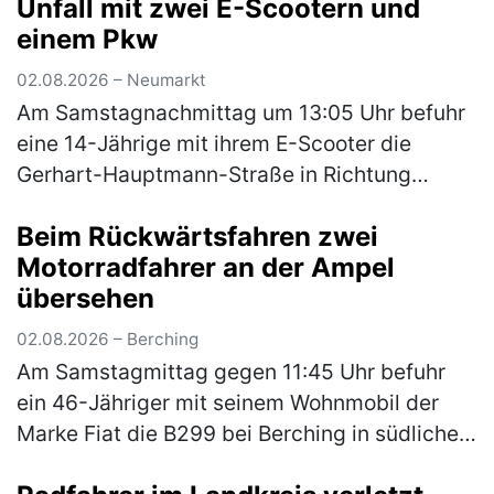
Unfall mit zwei E-Scootern und
(mehr)
einem Pkw
02.08.2026 – Neumarkt
Am Samstagnachmittag um 13:05 Uhr befuhr
eine 14-Jährige mit ihrem E-Scooter die
Gerhart-Hauptmann-Straße in Richtung
Amberger Straße. Hinter ihr fuhr eine
Beim Rückwärtsfahren zwei
ebenfalls 14-Jährige auch mit ihrem E-
Motorradfahrer an der Ampel
Scoote…
(mehr)
übersehen
02.08.2026 – Berching
Am Samstagmittag gegen 11:45 Uhr befuhr
ein 46-Jähriger mit seinem Wohnmobil der
Marke Fiat die B299 bei Berching in südliche
Fahrtrichtung. An der Kreuzung zur NM 3