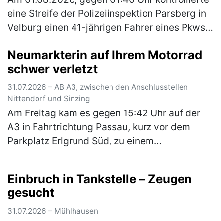
eine Streife der Polizeiinspektion Parsberg in
Velburg einen 41-jährigen Fahrer eines Pkws.
Hierbei konnte Alkoholgeruch im Fahrzeug
Neumarkterin auf Ihrem Motorrad
festgestellt werden. E…
(mehr)
schwer verletzt
31.07.2026 – AB A3, zwischen den Anschlusstellen
Nittendorf und Sinzing
Am Freitag kam es gegen 15:42 Uhr auf der
A3 in Fahrtrichtung Passau, kurz vor dem
Parkplatz Erlgrund Süd, zu einem
Auffahrunfall zwischen einem Motorrad und
einem Pkw. Aufgrund des ferienbedingten, …
Einbruch in Tankstelle – Zeugen
(mehr)
gesucht
31.07.2026 – Mühlhausen