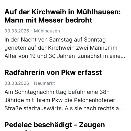
Auf der Kirchweih in Mühlhausen:
Mann mit Messer bedroht
03.08.2026 – Mühlhausen
In der Nacht von Samstag auf Sonntag
gerieten auf der Kirchweih zwei Männer im
Alter von 19 und 30 Jahren zunächst in einen
verbalen Streit. Im weiteren Verlauf zückte der
Radfahrerin von Pkw erfasst
Jüngere ein Messer und bedr…
(mehr)
03.08.2026 – Neumarkt
Am Sonntagnachmittag befuhr eine 38-
Jährige mit ihrem Pkw die Pelchenhofener
Straße stadtauswärts. Als sie nach rechts auf
eine Wiese einbiegen wollte, übersah sie eine
Pedelec beschädigt – Zeugen
66-jährige Radfahrerin, die den…
(mehr)