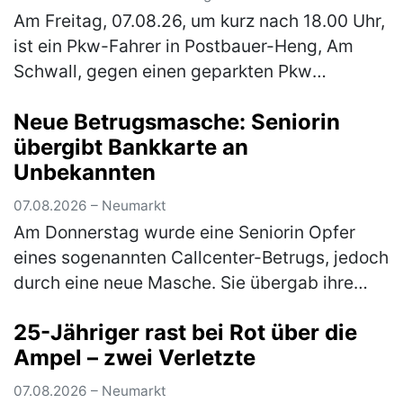
Am Freitag, 07.08.26, um kurz nach 18.00 Uhr,
ist ein Pkw-Fahrer in Postbauer-Heng, Am
Schwall, gegen einen geparkten Pkw
gestoßen und anschließend geflüchtet. Zum
Neue Betrugsmasche: Seniorin
o. g. Zeitpunkt stieß ein 40-jähr…
(mehr)
übergibt Bankkarte an
Unbekannten
07.08.2026 – Neumarkt
Am Donnerstag wurde eine Seniorin Opfer
eines sogenannten Callcenter-Betrugs, jedoch
durch eine neue Masche. Sie übergab ihre
Bankkarte samt PIN an eine unbekannte
25-Jähriger rast bei Rot über die
Person. Anschließend kam es zu einer…
Ampel – zwei Verletzte
(mehr)
07.08.2026 – Neumarkt