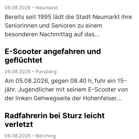
06.08.2026 – Neumarkt
Bereits seit 1995 lädt die Stadt Neumarkt ihre
Seniorinnen und Senioren zu einem
besonderen Nachmittag auf das
JURA‑Volksfest ein. Am Mittwoch, den 12.
E-Scooter angefahren und
August 2026, ist es ab 12 Uhr wieder so weit.
geflüchtet
Er…
(mehr)
06.08.2026 – Parsberg
Am 05.08.2026, gegen 08.40 h, fuhr ein 15-
jähr. Jugendlicher mit seinem E-Scooter von
der linken Gehwegseite der Hohenfelser
Straße nach links in die Dr.-Schrettenbrunner-
Radfahrerin bei Sturz leicht
Straße ein. Hier fuhr er auf …
(mehr)
verletzt
06.08.2026 – Berching