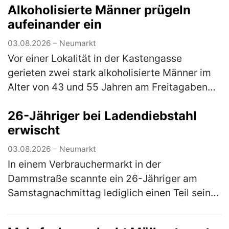
Alkoholisierte Männer prügeln
Beamten bemerkten schnell, …
(mehr)
aufeinander ein
03.08.2026 – Neumarkt
Vor einer Lokalität in der Kastengasse
gerieten zwei stark alkoholisierte Männer im
Alter von 43 und 55 Jahren am Freitagabend
in einen Streit, in dessen Verlauf die beiden
26-Jähriger bei Ladendiebstahl
gegenseitig aufeinander ein…
(mehr)
erwischt
03.08.2026 – Neumarkt
In einem Verbrauchermarkt in der
Dammstraße scannte ein 26-Jähriger am
Samstagnachmittag lediglich einen Teil seines
Einkaufes. Waren im Wert von rund 20 €
scannte er nicht und wollte den Laden ohne