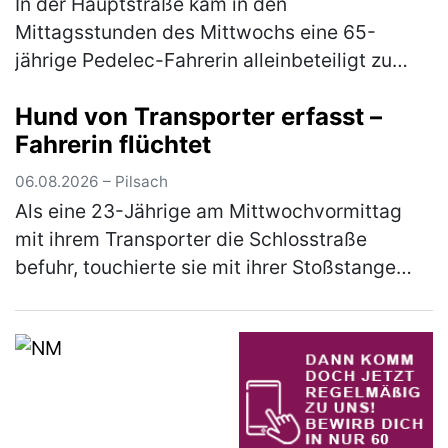
In der Hauptstraße kam in den
Mittagsstunden des Mittwochs eine 65-
jährige Pedelec-Fahrerin alleinbeteiligt zu
Sturz. Sie zog sich leichte Verletzungen zu
Hund von Transporter erfasst –
und musste mit dem Rettungswagen ins
Fahrerin flüchtet
Klinikum…
(mehr)
06.08.2026 – Pilsach
Als eine 23-Jährige am Mittwochvormittag
mit ihrem Transporter die Schlosstraße
befuhr, touchierte sie mit ihrer Stoßstange
den Kopf eines Hundes. Dieser war mit seiner
33-jährigen Besitzerin auf der …
(mehr)