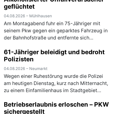
geflüchtet
04.08.2026 – Mühlhausen
Am Montagabend fuhr ein 75-Jähriger mit
seinem Pkw gegen ein geparktes Fahrzeug in
der Bahnhofstraße und entfernte sich
anschließend unerlaubt von der Unfallstelle.
61-Jähriger beleidigt und bedroht
Ein aufmerksamer Zeuge konnte den U…
Polizisten
(mehr)
04.08.2026 – Neumarkt
Wegen einer Ruhestörung wurde die Polizei
am heutigen Dienstag, kurz nach Mitternacht,
zu einem Einfamilienhaus im Stadtgebiet
gerufen. Der 61-jährige Bewohner zeigte sich
Betriebserlaubnis erloschen – PKW
über den Besuch jedoch nicht…
(mehr)
sichergestellt