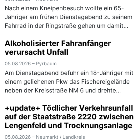
Nach einem Kneipenbesuch wollte ein 65-
Jähriger am frühen Dienstagabend zu seinem
Fahrrad in der Ringstraße gehen um damit
wegzufahren. Auf dem Weg dorthin stürzte
Alkoholisierter Fahranfänger
der Herr jedoch aufgrund seiner star…
(mehr)
verursacht Unfall
05.08.2026 – Pyrbaum
Am Dienstagabend befuhr ein 18-Jähriger mit
einem geliehenen Pkw das Fischereigelände
neben der Kreisstraße NM 6 und drehte
hierbei einige Runden um einen Fischweiher.
+update+ Tödlicher Verkehrsunfall
Hierbei verlor der Fahranfänger …
(mehr)
auf der Staatstraße 2220 zwischen
Lengenfeld und Trocknungsanlage
05.08.2026 – Neumarkt / Landkreis