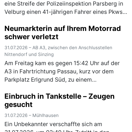
eine Streife der Polizeiinspektion Parsberg in
Velburg einen 41-jährigen Fahrer eines Pkws.
Hierbei konnte Alkoholgeruch im Fahrzeug
Neumarkterin auf Ihrem Motorrad
festgestellt werden. E…
(mehr)
schwer verletzt
31.07.2026 – AB A3, zwischen den Anschlusstellen
Nittendorf und Sinzing
Am Freitag kam es gegen 15:42 Uhr auf der
A3 in Fahrtrichtung Passau, kurz vor dem
Parkplatz Erlgrund Süd, zu einem
Auffahrunfall zwischen einem Motorrad und
Einbruch in Tankstelle – Zeugen
einem Pkw. Aufgrund des ferienbedingten, …
gesucht
(mehr)
31.07.2026 – Mühlhausen
Ein Unbekannter verschaffte sich am