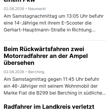
02.08.2026 – Neumarkt
Am Samstagnachmittag um 13:05 Uhr befuhr
eine 14-Jährige mit ihrem E-Scooter die
Gerhart-Hauptmann-Straße in Richtung
Amberger Straße. Hinter ihr fuhr eine
ebenfalls 14-Jährige auch mit ihrem E-
Beim Rückwärtsfahren zwei
Scoote…
(mehr)
Motorradfahrer an der Ampel
übersehen
02.08.2026 – Berching
Am Samstagmittag gegen 11:45 Uhr befuhr
ein 46-Jähriger mit seinem Wohnmobil der
Marke Fiat die B299 bei Berching in südliche
Fahrtrichtung. An der Kreuzung zur NM 3
Radfahrer im Landkreis verletzt
ordnete er sich versehentlich an d…
(mehr)