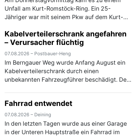
Unfall am Kurt-Romstöck-Ring. Ein 25-
Jähriger war mit seinem Pkw auf dem Kurt-
Romstöck-Ring unterwegs, als er an der
Kabelverteilerschrank angefahren
Kreuzung mit der Ringstraße/St-Florian-
– Verursacher flüchtig
Straß…
(mehr)
07.08.2026 – Postbauer-Heng
Im Berngauer Weg wurde Anfang August ein
Kabelverteilerschrank durch einen
unbekannten Fahrzeugführer beschädigt. Der
Unfallverursacher entfernte sich unerlaubt
von der Unfallstelle, ohne sich um den …
Fahrrad entwendet
(mehr)
07.08.2026 – Deining
In den letzten Tagen wurde aus einer Garage
in der Unteren Hauptstraße ein Fahrrad im