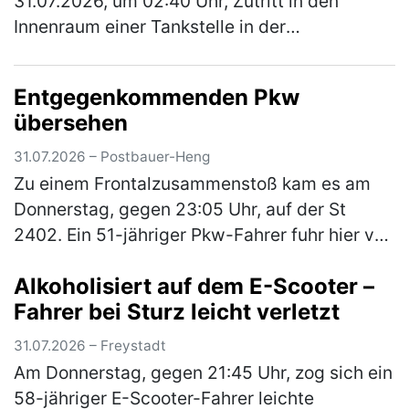
31.07.2026, um 02:40 Uhr, Zutritt in den
Innenraum einer Tankstelle in der
Hauptstraße, indem er die Glasscheibe einer
dortigen Schiebetüre einschlug. Aus dem
Entgegenkommenden Pkw
Innen…
(mehr)
übersehen
31.07.2026 – Postbauer-Heng
Zu einem Frontalzusammenstoß kam es am
Donnerstag, gegen 23:05 Uhr, auf der St
2402. Ein 51-jähriger Pkw-Fahrer fuhr hier von
Neumarkt in Richtung Centrum. An der
Alkoholisiert auf dem E-Scooter –
Kreuzung zur Neumarkter Straße wollte…
Fahrer bei Sturz leicht verletzt
(mehr)
31.07.2026 – Freystadt
Am Donnerstag, gegen 21:45 Uhr, zog sich ein
58-jähriger E-Scooter-Fahrer leichte