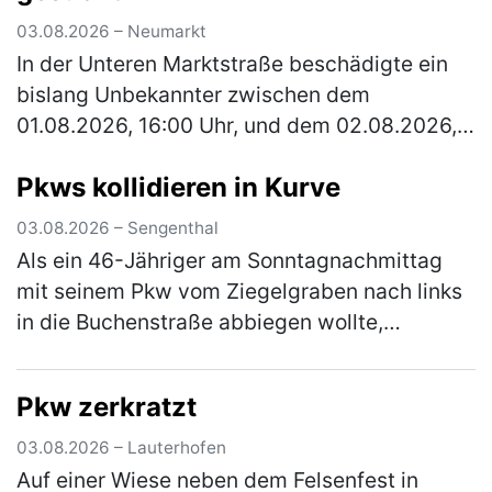
03.08.2026 – Neumarkt
In der Unteren Marktstraße beschädigte ein
bislang Unbekannter zwischen dem
01.08.2026, 16:00 Uhr, und dem 02.08.2026,
13:00 Uhr, ein verperrt abgestelltes Fahrrad.
Pkws kollidieren in Kurve
Der Täter baute den Sattel ab und r…
(mehr)
03.08.2026 – Sengenthal
Als ein 46-Jähriger am Sonntagnachmittag
mit seinem Pkw vom Ziegelgraben nach links
in die Buchenstraße abbiegen wollte,
kollidierte er mit dem Pkw einer 54-Jährigen,
die nicht weit genug rechts fuhr.…
(mehr)
Pkw zerkratzt
03.08.2026 – Lauterhofen
Auf einer Wiese neben dem Felsenfest in