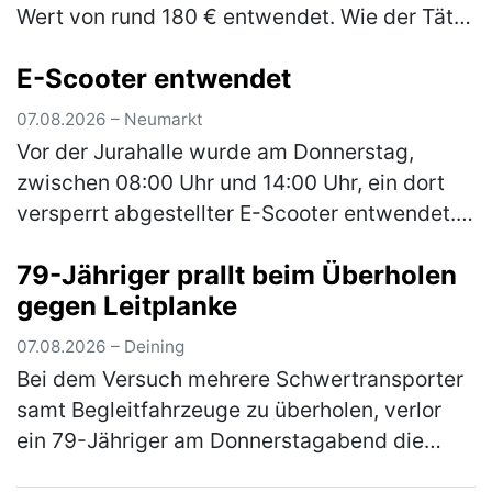
Wert von rund 180 € entwendet. Wie der Täter
in die Garage gelangen konnte, ist derzeit
E-Scooter entwendet
Gegenstand der laufenden E…
(mehr)
07.08.2026 – Neumarkt
Vor der Jurahalle wurde am Donnerstag,
zwischen 08:00 Uhr und 14:00 Uhr, ein dort
versperrt abgestellter E-Scooter entwendet.
Bei dem Roller handelt es sich um einen
79-Jähriger prallt beim Überholen
schwarzen E-Scooter der Marke Xiao…
(mehr)
gegen Leitplanke
07.08.2026 – Deining
Bei dem Versuch mehrere Schwertransporter
samt Begleitfahrzeuge zu überholen, verlor
ein 79-Jähriger am Donnerstagabend die
Kontrolle über seinen Pkw. Der Mann war auf