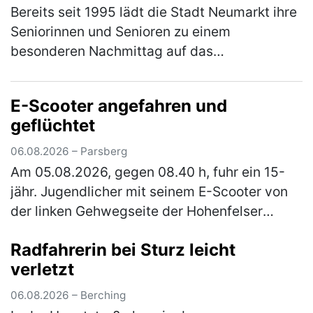
Bereits seit 1995 lädt die Stadt Neumarkt ihre
Seniorinnen und Senioren zu einem
besonderen Nachmittag auf das
JURA‑Volksfest ein. Am Mittwoch, den 12.
August 2026, ist es ab 12 Uhr wieder so weit.
E-Scooter angefahren und
Er…
(mehr)
geflüchtet
06.08.2026 – Parsberg
Am 05.08.2026, gegen 08.40 h, fuhr ein 15-
jähr. Jugendlicher mit seinem E-Scooter von
der linken Gehwegseite der Hohenfelser
Straße nach links in die Dr.-Schrettenbrunner-
Radfahrerin bei Sturz leicht
Straße ein. Hier fuhr er auf …
(mehr)
verletzt
06.08.2026 – Berching