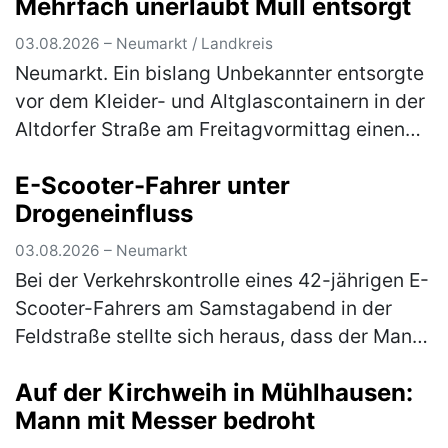
Mehrfach unerlaubt Müll entsorgt
d…
(mehr)
03.08.2026 – Neumarkt / Landkreis
Neumarkt. Ein bislang Unbekannter entsorgte
vor dem Kleider- und Altglascontainern in der
Altdorfer Straße am Freitagvormittag einen
Flachbildfernseher. Ein aufmerksamer Zeuge
E-Scooter-Fahrer unter
konnte sich das Kennzeic…
(mehr)
Drogeneinfluss
03.08.2026 – Neumarkt
Bei der Verkehrskontrolle eines 42-jährigen E-
Scooter-Fahrers am Samstagabend in der
Feldstraße stellte sich heraus, dass der Mann
unter dem Einfluss von Betäubungsmitteln
Auf der Kirchweih in Mühlhausen:
stand. Die Weiterfahrt wurde…
(mehr)
Mann mit Messer bedroht