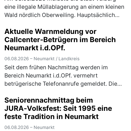
eine illegale Müllablagerung an einem kleinen
Wald nördlich Oberweiling. Hauptsächlich
wurde Metallschrott in Form alter Fahrräder,
Aktuelle Warnmeldung vor
Kinderwägen und ausgeschlac…
(mehr)
Callcenter-Betrügern im Bereich
Neumarkt i.d.OPf.
06.08.2026 – Neumarkt / Landkreis
Seit dem frühen Nachmittag werden im
Bereich Neumarkt i.d.OPf. vermehrt
betrügerische Telefonanrufe gemeldet. Die
Polizei warnt eindringlich vor den
Seniorennachmittag beim
verschiedenen Maschen der Betrüger! Im
JURA‑Volksfest: Seit 1995 eine
Bereich Neum…
(mehr)
feste Tradition in Neumarkt
06.08.2026 – Neumarkt