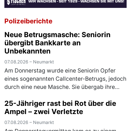
Polizeiberichte
Neue Betrugsmasche: Seniorin
übergibt Bankkarte an
Unbekannten
07.08.2026 – Neumarkt
Am Donnerstag wurde eine Seniorin Opfer
eines sogenannten Callcenter-Betrugs, jedoch
durch eine neue Masche. Sie übergab ihre
Bankkarte samt PIN an eine unbekannte
25-Jähriger rast bei Rot über die
Person. Anschließend kam es zu einer…
Ampel – zwei Verletzte
(mehr)
07.08.2026 – Neumarkt
Am Donnerstagvormittag kam es zu einem