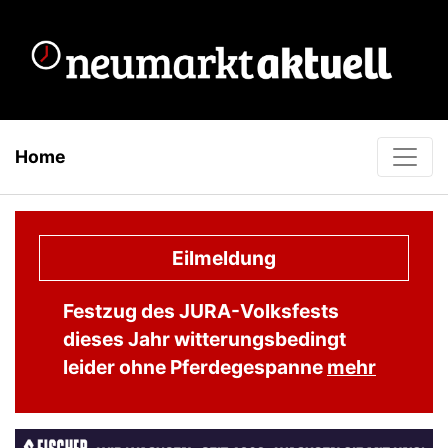
Home
Eilmeldung
Festzug des JURA-Volksfests
dieses Jahr witterungsbedingt
leider ohne Pferdegespanne
mehr