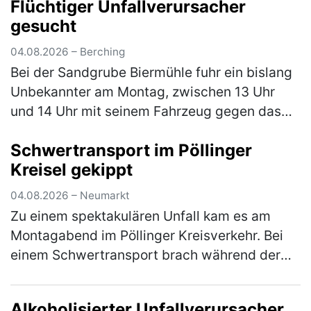
Flüchtiger Unfallverursacher
Radweg von Weihersdorf in Richtun…
(mehr)
gesucht
04.08.2026 – Berching
Bei der Sandgrube Biermühle fuhr ein bislang
Unbekannter am Montag, zwischen 13 Uhr
und 14 Uhr mit seinem Fahrzeug gegen das
Eingangstor und verursachte einen
Schwertransport im Pöllinger
Sachschaden in Höhe von rund 5.000 €. Der…
Kreisel gekippt
(mehr)
04.08.2026 – Neumarkt
Zu einem spektakulären Unfall kam es am
Montagabend im Pöllinger Kreisverkehr. Bei
einem Schwertransport brach während der
Fahrt die Achse, woraufhin der Nachläufer
des Sattelaufliegers umkippte und e…
(mehr)
Alkoholisierter Unfallverursacher