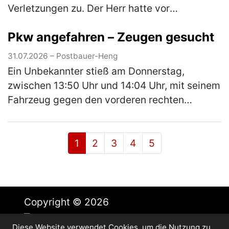
Verletzungen zu. Der Herr hatte vor
Fahrtantritt Alkohol konsumiert und war in der
Pkw angefahren – Zeugen gesucht
Folge „Am Stadtgraben“ alleinbeteil…
(mehr)
31.07.2026 – Postbauer-Heng
Ein Unbekannter stieß am Donnerstag,
zwischen 13:50 Uhr und 14:04 Uhr, mit seinem
Fahrzeug gegen den vorderen rechten
Kotflügel eines schwarzen Audi A1. Der Pkw
war zur Tatzeit auf dem Parkplatz eines…
(mehr)
1
2
3
4
5
Copyright © 2026
Diese Website verwendet Cookies, um die Nutzung zu