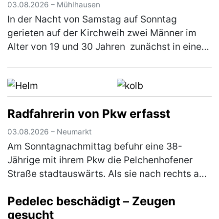
03.08.2026 – Mühlhausen
In der Nacht von Samstag auf Sonntag
gerieten auf der Kirchweih zwei Männer im
Alter von 19 und 30 Jahren zunächst in einen
verbalen Streit. Im weiteren Verlauf zückte der
Jüngere ein Messer und bedr…
(mehr)
Radfahrerin von Pkw erfasst
03.08.2026 – Neumarkt
Am Sonntagnachmittag befuhr eine 38-
Jährige mit ihrem Pkw die Pelchenhofener
Straße stadtauswärts. Als sie nach rechts auf
eine Wiese einbiegen wollte, übersah sie eine
Pedelec beschädigt – Zeugen
66-jährige Radfahrerin, die den…
(mehr)
gesucht