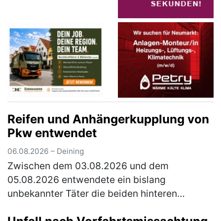
Reifen und Anhängerkupplung von
Pkw entwendet
06.08.2026 – Deining
Zwischen dem 03.08.2026 und dem
05.08.2026 entwendete ein bislang
unbekannter Täter die beiden hinteren
Fahrzeugreifen und die Anhängerkupplung
samt E-Satz von einem Citroen, der auf einem