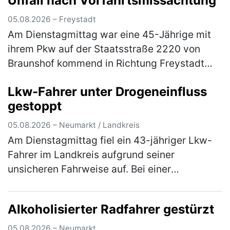
Unfall nach Vorfahrtsmissachtung
Parkplatz n…
(mehr)
05.08.2026 – Freystadt
Am Dienstagmittag war eine 45-Jährige mit
ihrem Pkw auf der Staatsstraße 2220 von
Braunshof kommend in Richtung Freystadt
unterwegs, als sie an der Kreuzung mit der
Lkw-Fahrer unter Drogeneinfluss
Staatsstraße 2238 die Vorfahrt eine…
(mehr)
gestoppt
05.08.2026 – Neumarkt / Landkreis
Am Dienstagmittag fiel ein 43-jähriger Lkw-
Fahrer im Landkreis aufgrund seiner
unsicheren Fahrweise auf. Bei einer
darauffolgenden Verkehrskontrolle wurde
festgestellt, dass der Herr unter dem Einflus…
Alkoholisierter Radfahrer gestürzt
(mehr)
05.08.2026 – Neumarkt