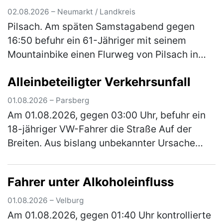
02.08.2026 – Neumarkt / Landkreis
Pilsach. Am späten Samstagabend gegen
16:50 befuhr ein 61-Jähriger mit seinem
Mountainbike einen Flurweg von Pilsach in
Richtung Wimmersdorf. In einer Linkskurve
Alleinbeteiligter Verkehrsunfall
kam er beim Versuch einer Unebenheit a…
(mehr)
01.08.2026 – Parsberg
Am 01.08.2026, gegen 03:00 Uhr, befuhr ein
18-jähriger VW-Fahrer die Straße Auf der
Breiten. Aus bislang unbekannter Ursache
kam er von der Fahrbahn ab und stieß mit
einem geparkten Pkw zusammen. Das …
Fahrer unter Alkoholeinfluss
(mehr)
01.08.2026 – Velburg
Am 01.08.2026, gegen 01:40 Uhr kontrollierte