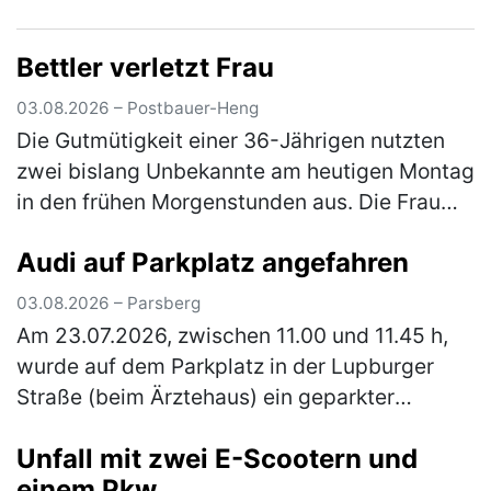
unbekannten Tätern angegriffen. Nach einem
vorangegangenem Streit prügelten die
Bettler verletzt Frau
Männ…
(mehr)
03.08.2026 – Postbauer-Heng
Die Gutmütigkeit einer 36-Jährigen nutzten
zwei bislang Unbekannte am heutigen Montag
in den frühen Morgenstunden aus. Die Frau
war mit ihrem Pkw auf der Staatsstraße 2402
Audi auf Parkplatz angefahren
unterwegs, als sie einen Man…
(mehr)
03.08.2026 – Parsberg
Am 23.07.2026, zwischen 11.00 und 11.45 h,
wurde auf dem Parkplatz in der Lupburger
Straße (beim Ärztehaus) ein geparkter
schwarzer Pkw Audi angefahren. Der Audi
Unfall mit zwei E-Scootern und
wurde vorne links (Kotflügel und Stoßs…
einem Pkw
(mehr)