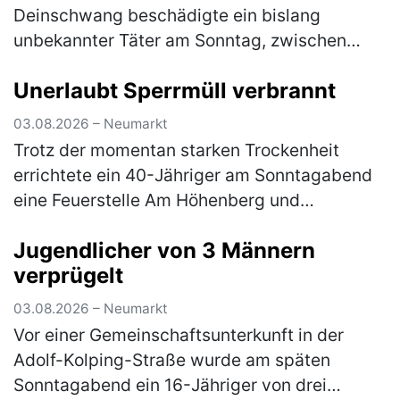
Deinschwang beschädigte ein bislang
unbekannter Täter am Sonntag, zwischen
10:30 Uhr und 12:30 Uhr, einen dort
Unerlaubt Sperrmüll verbrannt
geparkten, silbernen Kia. Die linke
Fahrzeugseite…
(mehr)
03.08.2026 – Neumarkt
Trotz der momentan starken Trockenheit
errichtete ein 40-Jähriger am Sonntagabend
eine Feuerstelle Am Höhenberg und
verbrannte darin Sperrmüll. Er musste das
Jugendlicher von 3 Männern
Feuer wieder löschen und erhält nun eine A…
verprügelt
(mehr)
03.08.2026 – Neumarkt
Vor einer Gemeinschaftsunterkunft in der
Adolf-Kolping-Straße wurde am späten
Sonntagabend ein 16-Jähriger von drei