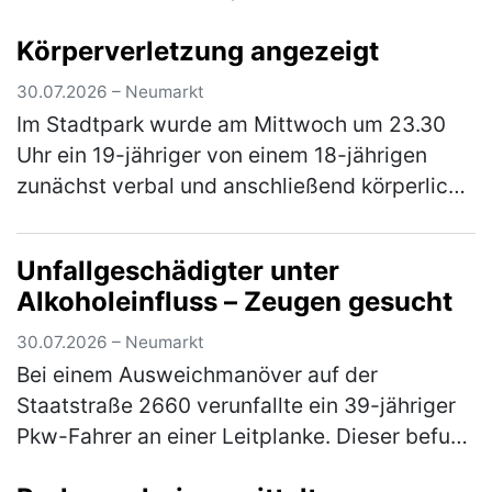
ein Getränkeautomat geleert. In dem
Körperverletzung angezeigt
Automaten befanden sich ca. 300 Flaschen
mit Energy- u…
(mehr)
30.07.2026 – Neumarkt
Im Stadtpark wurde am Mittwoch um 23.30
Uhr ein 19-jähriger von einem 18-jährigen
zunächst verbal und anschließend körperlich
angegriffen. Der jüngere schlug den älteren
mit der Faust gegen sein Kinn.…
(mehr)
Unfallgeschädigter unter
Alkoholeinfluss – Zeugen gesucht
30.07.2026 – Neumarkt
Bei einem Ausweichmanöver auf der
Staatstraße 2660 verunfallte ein 39-jähriger
Pkw-Fahrer an einer Leitplanke. Dieser befuhr
am Mittwoch gegen 20.00 Uhr die St 2260 in