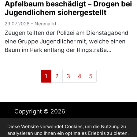
Apfelbaum beschädigt – Drogen bei
aufgegangen. Brennende Fahrzeugteile lösten
Jugendlichem sichergestellt
si…
(mehr)
29.07.2026 – Neumarkt
Zeugen teilten der Polizei am Dienstagabend
eine Gruppe Jugendlicher mit, welche einen
Baum im Park entlang der Ringstraße
beschädigten. Vor Ort konnte ein 20-jähriger
Mann festgestellt werden, welche…
(mehr)
1
2
3
4
5
Copyright © 2026
Diese Website verwendet Cookies, um die Nutzung zu
Impressum
analysieren und Ihnen ein optimales Erlebnis zu bieten.
Datenschutz