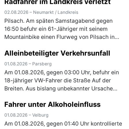
Radfahrer im Landkreis verletzt
02.08.2026 – Neumarkt / Landkreis
Pilsach. Am späten Samstagabend gegen
16:50 befuhr ein 61-Jähriger mit seinem
Mountainbike einen Flurweg von Pilsach in
Richtung Wimmersdorf. In einer Linkskurve
Alleinbeteiligter Verkehrsunfall
kam er beim Versuch einer Unebenheit a…
(mehr)
01.08.2026 – Parsberg
Am 01.08.2026, gegen 03:00 Uhr, befuhr ein
18-jähriger VW-Fahrer die Straße Auf der
Breiten. Aus bislang unbekannter Ursache
kam er von der Fahrbahn ab und stieß mit
Fahrer unter Alkoholeinfluss
einem geparkten Pkw zusammen. Das …
(mehr)
01.08.2026 – Velburg
Am 01.08.2026, gegen 01:40 Uhr kontrollierte