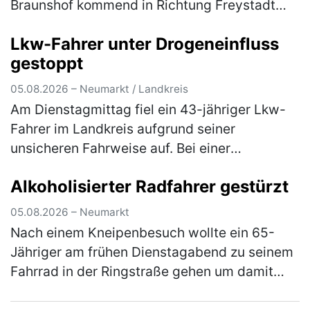
Braunshof kommend in Richtung Freystadt
unterwegs, als sie an der Kreuzung mit der
Lkw-Fahrer unter Drogeneinfluss
Staatsstraße 2238 die Vorfahrt eine…
(mehr)
gestoppt
05.08.2026 – Neumarkt / Landkreis
Am Dienstagmittag fiel ein 43-jähriger Lkw-
Fahrer im Landkreis aufgrund seiner
unsicheren Fahrweise auf. Bei einer
darauffolgenden Verkehrskontrolle wurde
Alkoholisierter Radfahrer gestürzt
festgestellt, dass der Herr unter dem Einflus…
(mehr)
05.08.2026 – Neumarkt
Nach einem Kneipenbesuch wollte ein 65-
Jähriger am frühen Dienstagabend zu seinem
Fahrrad in der Ringstraße gehen um damit
wegzufahren. Auf dem Weg dorthin stürzte