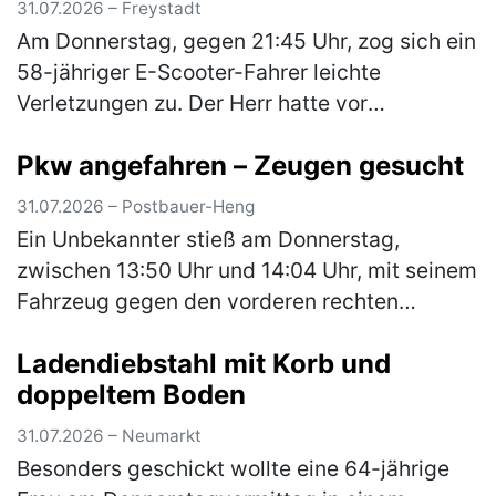
31.07.2026 – Freystadt
Am Donnerstag, gegen 21:45 Uhr, zog sich ein
58-jähriger E-Scooter-Fahrer leichte
Verletzungen zu. Der Herr hatte vor
Fahrtantritt Alkohol konsumiert und war in der
Pkw angefahren – Zeugen gesucht
Folge „Am Stadtgraben“ alleinbeteil…
(mehr)
31.07.2026 – Postbauer-Heng
Ein Unbekannter stieß am Donnerstag,
zwischen 13:50 Uhr und 14:04 Uhr, mit seinem
Fahrzeug gegen den vorderen rechten
Kotflügel eines schwarzen Audi A1. Der Pkw
Ladendiebstahl mit Korb und
war zur Tatzeit auf dem Parkplatz eines…
doppeltem Boden
(mehr)
31.07.2026 – Neumarkt
Besonders geschickt wollte eine 64-jährige