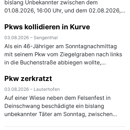
bislang Unbekannter zwischen dem
01.08.2026, 16:00 Uhr, und dem 02.08.2026,
13:00 Uhr, ein verperrt abgestelltes Fahrrad.
Pkws kollidieren in Kurve
Der Täter baute den Sattel ab und r…
(mehr)
03.08.2026 – Sengenthal
Als ein 46-Jähriger am Sonntagnachmittag
mit seinem Pkw vom Ziegelgraben nach links
in die Buchenstraße abbiegen wollte,
kollidierte er mit dem Pkw einer 54-Jährigen,
Pkw zerkratzt
die nicht weit genug rechts fuhr.…
(mehr)
03.08.2026 – Lauterhofen
Auf einer Wiese neben dem Felsenfest in
Deinschwang beschädigte ein bislang
unbekannter Täter am Sonntag, zwischen
10:30 Uhr und 12:30 Uhr, einen dort