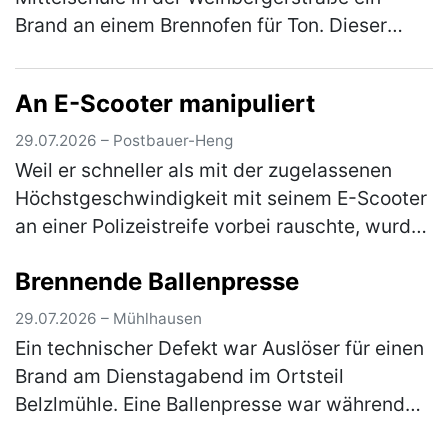
Brand an einem Brennofen für Ton. Dieser
wurde über Nacht angelassen, um eine Schale
zu brennen. Dabei gerieten auf dem…
(mehr)
An E-Scooter manipuliert
29.07.2026 – Postbauer-Heng
Weil er schneller als mit der zugelassenen
Höchstgeschwindigkeit mit seinem E-Scooter
an einer Polizeistreife vorbei rauschte, wurde
ein 14-jähriger Jugendlicher am 29.07.2026,
Brennende Ballenpresse
kurz nach Mitternacht, …
(mehr)
29.07.2026 – Mühlhausen
Ein technischer Defekt war Auslöser für einen
Brand am Dienstagabend im Ortsteil
Belzlmühle. Eine Ballenpresse war während
des Heimtransportes in Flammen