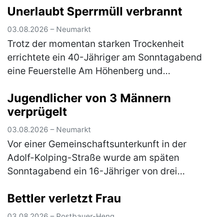
geparkten, silbernen Kia. Die linke
Unerlaubt Sperrmüll verbrannt
Fahrzeugseite…
(mehr)
03.08.2026 – Neumarkt
Trotz der momentan starken Trockenheit
errichtete ein 40-Jähriger am Sonntagabend
eine Feuerstelle Am Höhenberg und
verbrannte darin Sperrmüll. Er musste das
Jugendlicher von 3 Männern
Feuer wieder löschen und erhält nun eine A…
verprügelt
(mehr)
03.08.2026 – Neumarkt
Vor einer Gemeinschaftsunterkunft in der
Adolf-Kolping-Straße wurde am späten
Sonntagabend ein 16-Jähriger von drei
unbekannten Tätern angegriffen. Nach einem
Bettler verletzt Frau
vorangegangenem Streit prügelten die
Männ…
(mehr)
03.08.2026 – Postbauer-Heng