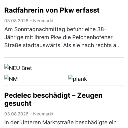
verbalen Streit. Im weiteren Verlauf zückte der
Radfahrerin von Pkw erfasst
Jüngere ein Messer und bedr…
(mehr)
03.08.2026 – Neumarkt
Am Sonntagnachmittag befuhr eine 38-
Jährige mit ihrem Pkw die Pelchenhofener
Straße stadtauswärts. Als sie nach rechts auf
eine Wiese einbiegen wollte, übersah sie eine
66-jährige Radfahrerin, die den…
(mehr)
Pedelec beschädigt – Zeugen
gesucht
03.08.2026 – Neumarkt
In der Unteren Marktstraße beschädigte ein