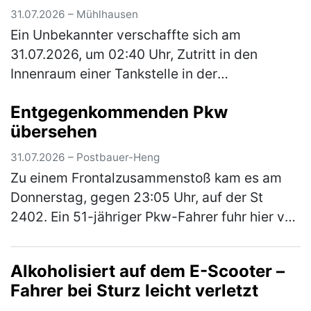
31.07.2026 – Mühlhausen
Ein Unbekannter verschaffte sich am
31.07.2026, um 02:40 Uhr, Zutritt in den
Innenraum einer Tankstelle in der
Hauptstraße, indem er die Glasscheibe einer
Entgegenkommenden Pkw
dortigen Schiebetüre einschlug. Aus dem
übersehen
Innen…
(mehr)
31.07.2026 – Postbauer-Heng
Zu einem Frontalzusammenstoß kam es am
Donnerstag, gegen 23:05 Uhr, auf der St
2402. Ein 51-jähriger Pkw-Fahrer fuhr hier von
Neumarkt in Richtung Centrum. An der
Kreuzung zur Neumarkter Straße wollte…
Alkoholisiert auf dem E-Scooter –
(mehr)
Fahrer bei Sturz leicht verletzt