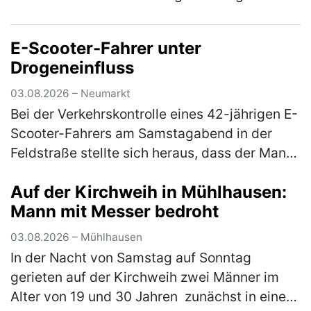
Flachbildfernseher. Ein aufmerksamer Zeuge
konnte sich das Kennzeic…
(mehr)
E-Scooter-Fahrer unter
Drogeneinfluss
03.08.2026 – Neumarkt
Bei der Verkehrskontrolle eines 42-jährigen E-
Scooter-Fahrers am Samstagabend in der
Feldstraße stellte sich heraus, dass der Mann
unter dem Einfluss von Betäubungsmitteln
Auf der Kirchweih in Mühlhausen:
stand. Die Weiterfahrt wurde…
(mehr)
Mann mit Messer bedroht
03.08.2026 – Mühlhausen
In der Nacht von Samstag auf Sonntag
gerieten auf der Kirchweih zwei Männer im
Alter von 19 und 30 Jahren zunächst in einen