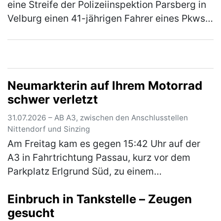
eine Streife der Polizeiinspektion Parsberg in
Velburg einen 41-jährigen Fahrer eines Pkws.
Hierbei konnte Alkoholgeruch im Fahrzeug
festgestellt werden. E…
(mehr)
Neumarkterin auf Ihrem Motorrad
schwer verletzt
31.07.2026 – AB A3, zwischen den Anschlusstellen
Nittendorf und Sinzing
Am Freitag kam es gegen 15:42 Uhr auf der
A3 in Fahrtrichtung Passau, kurz vor dem
Parkplatz Erlgrund Süd, zu einem
Auffahrunfall zwischen einem Motorrad und
Einbruch in Tankstelle – Zeugen
einem Pkw. Aufgrund des ferienbedingten, …
gesucht
(mehr)