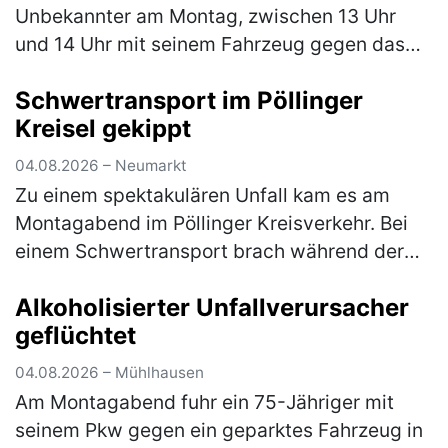
Unbekannter am Montag, zwischen 13 Uhr
und 14 Uhr mit seinem Fahrzeug gegen das
Eingangstor und verursachte einen
Schwertransport im Pöllinger
Sachschaden in Höhe von rund 5.000 €. Der…
Kreisel gekippt
(mehr)
04.08.2026 – Neumarkt
Zu einem spektakulären Unfall kam es am
Montagabend im Pöllinger Kreisverkehr. Bei
einem Schwertransport brach während der
Fahrt die Achse, woraufhin der Nachläufer
Alkoholisierter Unfallverursacher
des Sattelaufliegers umkippte und e…
(mehr)
geflüchtet
04.08.2026 – Mühlhausen
Am Montagabend fuhr ein 75-Jähriger mit
seinem Pkw gegen ein geparktes Fahrzeug in