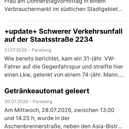
Frau am Donnerstagvormittag in einem
Verbrauchermarkt im südlichen Stadtgebiet
vorgehen und steckte Waren in ihren
mitgebracht Korb ein. Anschließend passier…
+update+ Schwerer Verkehrsunfall
(mehr)
auf der Staatsstraße 2234
31.07.2026 – Parsberg
Wie bereits berichtet, kam ein 31-jähr. VW-
Fahrer auf die Gegenfahrspur und streifte hier
einen Lkw, gelenkt von einem 74-jähr. Mann.
Der Pkw kam ins Schleudern und streifte noch
Getränkeautomat geleert
zwei entgegenkommende…
(mehr)
30.07.2026 – Parsberg
Am Mittwoch, 28.07.2026, zwischen 13.00
und 14.25 h, wurde in der
Aschenbrennerstraße, neben den Asia-Bistro,