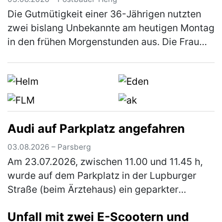
Die Gutmütigkeit einer 36-Jährigen nutzten
zwei bislang Unbekannte am heutigen Montag
in den frühen Morgenstunden aus. Die Frau
war mit ihrem Pkw auf der Staatsstraße 2402
unterwegs, als sie einen Man…
(mehr)
Audi auf Parkplatz angefahren
03.08.2026 – Parsberg
Am 23.07.2026, zwischen 11.00 und 11.45 h,
wurde auf dem Parkplatz in der Lupburger
Straße (beim Ärztehaus) ein geparkter
schwarzer Pkw Audi angefahren. Der Audi
Unfall mit zwei E-Scootern und
wurde vorne links (Kotflügel und Stoßs…