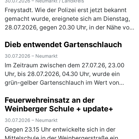
30.07.2026 – Neumarkt / Landkreis
Freystadt. Wie der Polizei erst jetzt bekannt
gemacht wurde, ereignete sich am Dienstag,
28.07.2026, gegen 20.30 Uhr, in der Nähe von
Freystadt eine Unfallflucht. Ein 44-jähriger
Dieb entwendet Gartenschlauch
befuhr mit seinem Fir…
(mehr)
30.07.2026 – Neumarkt
Im Zeitraum zwischen dem 27.07.26, 23.00
Uhr, bis 28.07.2026, 04.30 Uhr, wurde ein
grün-gelber Gartenschlauch im Wert von
etwa 20 Euro durch einen unbekannten Täter
Feuerwehreinsatz an der
aus einem Anwesen im Heideweg entwe…
Weinberger Schule + update+
(mehr)
30.07.2026 – Neumarkt
Gegen 23.15 Uhr entwickelte sich in der
Mittelschule in der Weinbergerstraße ein