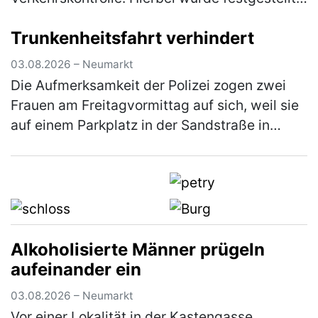
dass er an seinem Fahrzeug Veränderungen
Trunkenheitsfahrt verhindert
vorgenommen hatte, die zum Erlöschen d…
(mehr)
03.08.2026 – Neumarkt
Die Aufmerksamkeit der Polizei zogen zwei
Frauen am Freitagvormittag auf sich, weil sie
auf einem Parkplatz in der Sandstraße in
einen lautstarken Streit geraten waren. Die
Beamten bemerkten schnell, …
(mehr)
Alkoholisierte Männer prügeln
aufeinander ein
03.08.2026 – Neumarkt
Vor einer Lokalität in der Kastengasse