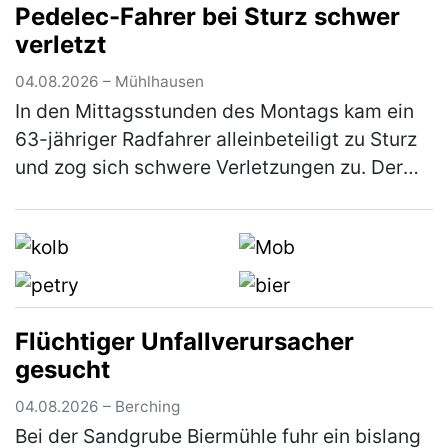
Pedelec-Fahrer bei Sturz schwer
Lengenfeld. Ca. 500 m nach der Trocknung…
verletzt
(mehr)
04.08.2026 – Mühlhausen
In den Mittagsstunden des Montags kam ein
63-jähriger Radfahrer alleinbeteiligt zu Sturz
und zog sich schwere Verletzungen zu. Der
Mann war mit seinem Pedelec auf dem
Radweg von Weihersdorf in Richtun…
(mehr)
Flüchtiger Unfallverursacher
gesucht
04.08.2026 – Berching
Bei der Sandgrube Biermühle fuhr ein bislang