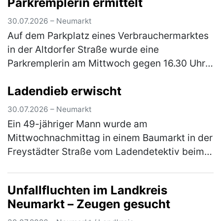
Parkremplerin ermittelt
Fahrtrichtung Deining als ihm ei…
(mehr)
30.07.2026 – Neumarkt
Auf dem Parkplatz eines Verbrauchermarktes
in der Altdorfer Straße wurde eine
Parkremplerin am Mittwoch gegen 16.30 Uhr
durch eine aufmerksame Zeugin rasch
Ladendieb erwischt
ermittelt. Diese hatte beim Einparken den P…
(mehr)
30.07.2026 – Neumarkt
Ein 49-jähriger Mann wurde am
Mittwochnachmittag in einem Baumarkt in der
Freystädter Straße vom Ladendetektiv beim
Vorbereiten eines Ladendiebstahls erwischt.
Auf der Kamera des Geschäftes konnte er …
Unfallfluchten im Landkreis
(mehr)
Neumarkt – Zeugen gesucht