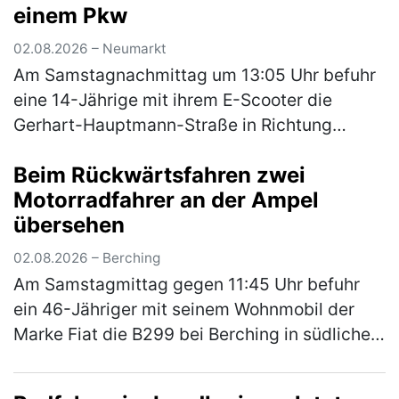
einem Pkw
(mehr)
02.08.2026 – Neumarkt
Am Samstagnachmittag um 13:05 Uhr befuhr
eine 14-Jährige mit ihrem E-Scooter die
Gerhart-Hauptmann-Straße in Richtung
Amberger Straße. Hinter ihr fuhr eine
Beim Rückwärtsfahren zwei
ebenfalls 14-Jährige auch mit ihrem E-
Motorradfahrer an der Ampel
Scoote…
(mehr)
übersehen
02.08.2026 – Berching
Am Samstagmittag gegen 11:45 Uhr befuhr
ein 46-Jähriger mit seinem Wohnmobil der
Marke Fiat die B299 bei Berching in südliche
Fahrtrichtung. An der Kreuzung zur NM 3
ordnete er sich versehentlich an d…
(mehr)