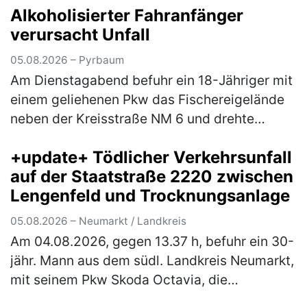
der Herr jedoch aufgrund seiner star…
(mehr)
Alkoholisierter Fahranfänger
verursacht Unfall
05.08.2026 – Pyrbaum
Am Dienstagabend befuhr ein 18-Jähriger mit
einem geliehenen Pkw das Fischereigelände
neben der Kreisstraße NM 6 und drehte
hierbei einige Runden um einen Fischweiher.
+update+ Tödlicher Verkehrsunfall
Hierbei verlor der Fahranfänger …
(mehr)
auf der Staatstraße 2220 zwischen
Lengenfeld und Trocknungsanlage
05.08.2026 – Neumarkt / Landkreis
Am 04.08.2026, gegen 13.37 h, befuhr ein 30-
jähr. Mann aus dem südl. Landkreis Neumarkt,
mit seinem Pkw Skoda Octavia, die
Staatsstraße 2220, in Fahrtrichtung