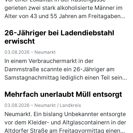
gerieten zwei stark alkoholisierte Männer im
Alter von 43 und 55 Jahren am Freitagabend
in einen Streit, in dessen Verlauf die beiden
26-Jähriger bei Ladendiebstahl
gegenseitig aufeinander ein…
(mehr)
erwischt
03.08.2026 – Neumarkt
In einem Verbrauchermarkt in der
Dammstraße scannte ein 26-Jähriger am
Samstagnachmittag lediglich einen Teil seines
Einkaufes. Waren im Wert von rund 20 €
Mehrfach unerlaubt Müll entsorgt
scannte er nicht und wollte den Laden ohne
d…
(mehr)
03.08.2026 – Neumarkt / Landkreis
Neumarkt. Ein bislang Unbekannter entsorgte
vor dem Kleider- und Altglascontainern in der
Altdorfer Straße am Freitagvormittag einen