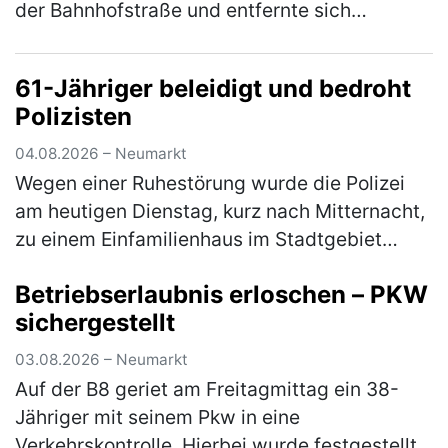
der Bahnhofstraße und entfernte sich
anschließend unerlaubt von der Unfallstelle.
Ein aufmerksamer Zeuge konnte den U…
61-Jähriger beleidigt und bedroht
(mehr)
Polizisten
04.08.2026 – Neumarkt
Wegen einer Ruhestörung wurde die Polizei
am heutigen Dienstag, kurz nach Mitternacht,
zu einem Einfamilienhaus im Stadtgebiet
gerufen. Der 61-jährige Bewohner zeigte sich
Betriebserlaubnis erloschen – PKW
über den Besuch jedoch nicht…
(mehr)
sichergestellt
03.08.2026 – Neumarkt
Auf der B8 geriet am Freitagmittag ein 38-
Jähriger mit seinem Pkw in eine
Verkehrskontrolle. Hierbei wurde festgestellt,