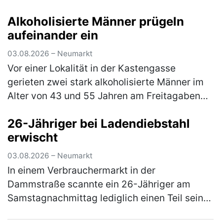
einen lautstarken Streit geraten waren. Die
Alkoholisierte Männer prügeln
Beamten bemerkten schnell, …
(mehr)
aufeinander ein
03.08.2026 – Neumarkt
Vor einer Lokalität in der Kastengasse
gerieten zwei stark alkoholisierte Männer im
Alter von 43 und 55 Jahren am Freitagabend
in einen Streit, in dessen Verlauf die beiden
26-Jähriger bei Ladendiebstahl
gegenseitig aufeinander ein…
(mehr)
erwischt
03.08.2026 – Neumarkt
In einem Verbrauchermarkt in der
Dammstraße scannte ein 26-Jähriger am
Samstagnachmittag lediglich einen Teil seines
Einkaufes. Waren im Wert von rund 20 €