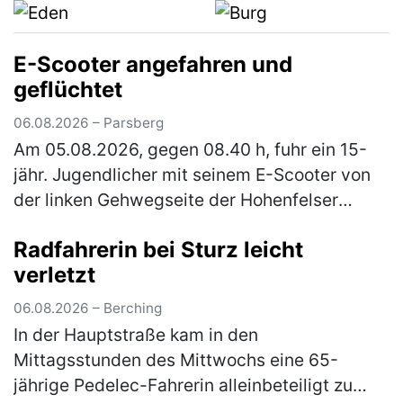
E-Scooter angefahren und
geflüchtet
06.08.2026 – Parsberg
Am 05.08.2026, gegen 08.40 h, fuhr ein 15-
jähr. Jugendlicher mit seinem E-Scooter von
der linken Gehwegseite der Hohenfelser
Straße nach links in die Dr.-Schrettenbrunner-
Radfahrerin bei Sturz leicht
Straße ein. Hier fuhr er auf …
(mehr)
verletzt
06.08.2026 – Berching
In der Hauptstraße kam in den
Mittagsstunden des Mittwochs eine 65-
jährige Pedelec-Fahrerin alleinbeteiligt zu