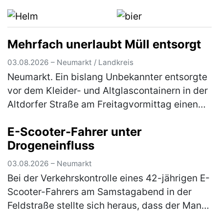
scannte er nicht und wollte den Laden ohne
d…
(mehr)
Mehrfach unerlaubt Müll entsorgt
03.08.2026 – Neumarkt / Landkreis
Neumarkt. Ein bislang Unbekannter entsorgte
vor dem Kleider- und Altglascontainern in der
Altdorfer Straße am Freitagvormittag einen
Flachbildfernseher. Ein aufmerksamer Zeuge
E-Scooter-Fahrer unter
konnte sich das Kennzeic…
(mehr)
Drogeneinfluss
03.08.2026 – Neumarkt
Bei der Verkehrskontrolle eines 42-jährigen E-
Scooter-Fahrers am Samstagabend in der
Feldstraße stellte sich heraus, dass der Mann
unter dem Einfluss von Betäubungsmitteln