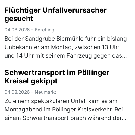
Mann war mit seinem Pedelec auf dem
Flüchtiger Unfallverursacher
Radweg von Weihersdorf in Richtun…
(mehr)
gesucht
04.08.2026 – Berching
Bei der Sandgrube Biermühle fuhr ein bislang
Unbekannter am Montag, zwischen 13 Uhr
und 14 Uhr mit seinem Fahrzeug gegen das
Eingangstor und verursachte einen
Schwertransport im Pöllinger
Sachschaden in Höhe von rund 5.000 €. Der…
Kreisel gekippt
(mehr)
04.08.2026 – Neumarkt
Zu einem spektakulären Unfall kam es am
Montagabend im Pöllinger Kreisverkehr. Bei
einem Schwertransport brach während der
Fahrt die Achse, woraufhin der Nachläufer
des Sattelaufliegers umkippte und e…
(mehr)