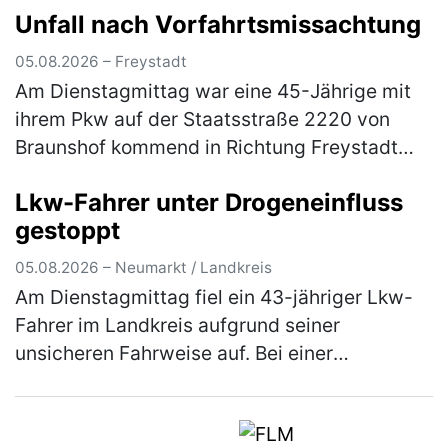
Unfall nach Vorfahrtsmissachtung
samt E-Satz von einem Citroen, der auf einem
Parkplatz n…
(mehr)
05.08.2026 – Freystadt
Am Dienstagmittag war eine 45-Jährige mit
ihrem Pkw auf der Staatsstraße 2220 von
Braunshof kommend in Richtung Freystadt
unterwegs, als sie an der Kreuzung mit der
Lkw-Fahrer unter Drogeneinfluss
Staatsstraße 2238 die Vorfahrt eine…
(mehr)
gestoppt
05.08.2026 – Neumarkt / Landkreis
Am Dienstagmittag fiel ein 43-jähriger Lkw-
Fahrer im Landkreis aufgrund seiner
unsicheren Fahrweise auf. Bei einer
darauffolgenden Verkehrskontrolle wurde
festgestellt, dass der Herr unter dem Einflus…
(mehr)