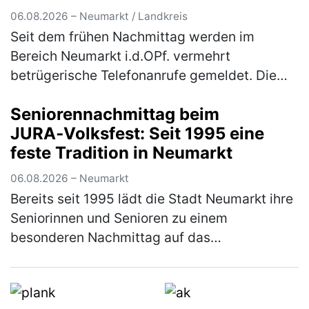
06.08.2026 – Neumarkt / Landkreis
Seit dem frühen Nachmittag werden im
Bereich Neumarkt i.d.OPf. vermehrt
betrügerische Telefonanrufe gemeldet. Die
Polizei warnt eindringlich vor den
Seniorennachmittag beim
verschiedenen Maschen der Betrüger! Im
JURA‑Volksfest: Seit 1995 eine
Bereich Neum…
(mehr)
feste Tradition in Neumarkt
06.08.2026 – Neumarkt
Bereits seit 1995 lädt die Stadt Neumarkt ihre
Seniorinnen und Senioren zu einem
besonderen Nachmittag auf das
JURA‑Volksfest ein. Am Mittwoch, den 12.
August 2026, ist es ab 12 Uhr wieder so weit.
Er…
(mehr)