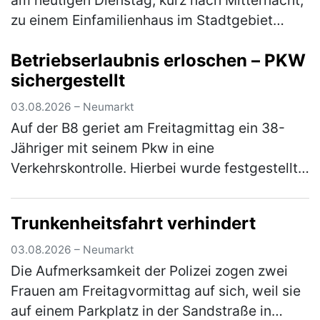
zu einem Einfamilienhaus im Stadtgebiet
gerufen. Der 61-jährige Bewohner zeigte sich
Betriebserlaubnis erloschen – PKW
über den Besuch jedoch nicht…
(mehr)
sichergestellt
03.08.2026 – Neumarkt
Auf der B8 geriet am Freitagmittag ein 38-
Jähriger mit seinem Pkw in eine
Verkehrskontrolle. Hierbei wurde festgestellt,
dass er an seinem Fahrzeug Veränderungen
vorgenommen hatte, die zum Erlöschen d…
Trunkenheitsfahrt verhindert
(mehr)
03.08.2026 – Neumarkt
Die Aufmerksamkeit der Polizei zogen zwei
Frauen am Freitagvormittag auf sich, weil sie
auf einem Parkplatz in der Sandstraße in