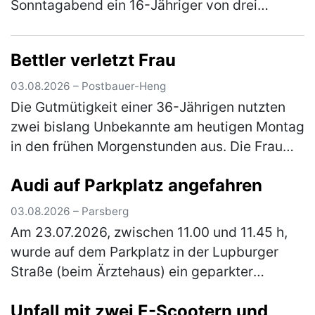
Sonntagabend ein 16-Jähriger von drei
unbekannten Tätern angegriffen. Nach einem
vorangegangenem Streit prügelten die
Bettler verletzt Frau
Männ…
(mehr)
03.08.2026 – Postbauer-Heng
Die Gutmütigkeit einer 36-Jährigen nutzten
zwei bislang Unbekannte am heutigen Montag
in den frühen Morgenstunden aus. Die Frau
war mit ihrem Pkw auf der Staatsstraße 2402
Audi auf Parkplatz angefahren
unterwegs, als sie einen Man…
(mehr)
03.08.2026 – Parsberg
Am 23.07.2026, zwischen 11.00 und 11.45 h,
wurde auf dem Parkplatz in der Lupburger
Straße (beim Ärztehaus) ein geparkter
schwarzer Pkw Audi angefahren. Der Audi
Unfall mit zwei E-Scootern und
wurde vorne links (Kotflügel und Stoßs…