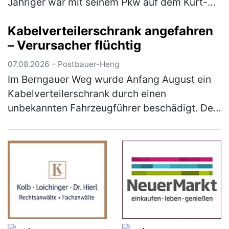
Jähriger war mit seinem Pkw auf dem Kurt-
Romstöck-Ring unterwegs, als er an der
Kabelverteilerschrank angefahren
Kreuzung mit der Ringstraße/St-Florian-
– Verursacher flüchtig
Straß…
(mehr)
07.08.2026 – Postbauer-Heng
Im Berngauer Weg wurde Anfang August ein
Kabelverteilerschrank durch einen
unbekannten Fahrzeugführer beschädigt. Der
Unfallverursacher entfernte sich unerlaubt
von der Unfallstelle, ohne sich um den …
(mehr)