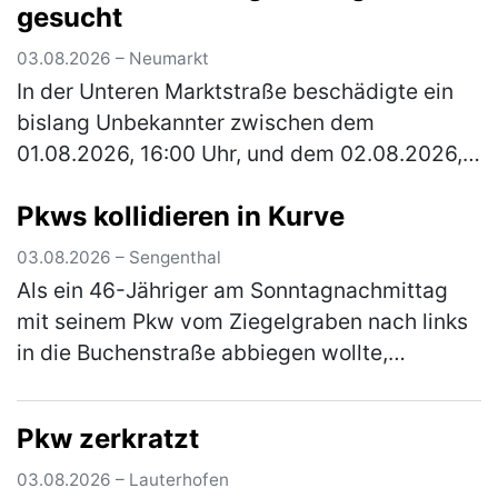
gesucht
03.08.2026 – Neumarkt
In der Unteren Marktstraße beschädigte ein
bislang Unbekannter zwischen dem
01.08.2026, 16:00 Uhr, und dem 02.08.2026,
13:00 Uhr, ein verperrt abgestelltes Fahrrad.
Pkws kollidieren in Kurve
Der Täter baute den Sattel ab und r…
(mehr)
03.08.2026 – Sengenthal
Als ein 46-Jähriger am Sonntagnachmittag
mit seinem Pkw vom Ziegelgraben nach links
in die Buchenstraße abbiegen wollte,
kollidierte er mit dem Pkw einer 54-Jährigen,
die nicht weit genug rechts fuhr.…
(mehr)
Pkw zerkratzt
03.08.2026 – Lauterhofen