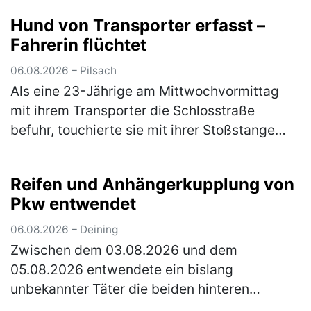
Sturz. Sie zog sich leichte Verletzungen zu
Hund von Transporter erfasst –
und musste mit dem Rettungswagen ins
Fahrerin flüchtet
Klinikum…
(mehr)
06.08.2026 – Pilsach
Als eine 23-Jährige am Mittwochvormittag
mit ihrem Transporter die Schlosstraße
befuhr, touchierte sie mit ihrer Stoßstange
den Kopf eines Hundes. Dieser war mit seiner
33-jährigen Besitzerin auf der …
(mehr)
Reifen und Anhängerkupplung von
Pkw entwendet
06.08.2026 – Deining
Zwischen dem 03.08.2026 und dem
05.08.2026 entwendete ein bislang
unbekannter Täter die beiden hinteren
Fahrzeugreifen und die Anhängerkupplung