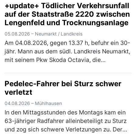
+update+ Tödlicher Verkehrsunfall
Hierbei verlor der Fahranfänger …
(mehr)
auf der Staatstraße 2220 zwischen
Lengenfeld und Trocknungsanlage
05.08.2026 – Neumarkt / Landkreis
Am 04.08.2026, gegen 13.37 h, befuhr ein 30-
jähr. Mann aus dem südl. Landkreis Neumarkt,
mit seinem Pkw Skoda Octavia, die
Staatsstraße 2220, in Fahrtrichtung
Lengenfeld. Ca. 500 m nach der Trocknung…
Pedelec-Fahrer bei Sturz schwer
(mehr)
verletzt
04.08.2026 – Mühlhausen
In den Mittagsstunden des Montags kam ein
63-jähriger Radfahrer alleinbeteiligt zu Sturz
und zog sich schwere Verletzungen zu. Der