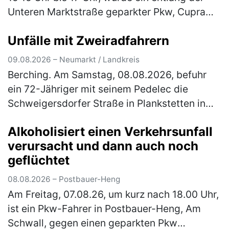
Unteren Marktstraße geparkter Pkw, Cupra
Formentor, schwarz, an der Front rechtsseitig
Unfälle mit Zweiradfahrern
angefahren. Der Unfallverursa…
(mehr)
09.08.2026 – Neumarkt / Landkreis
Berching. Am Samstag, 08.08.2026, befuhr
ein 72-Jähriger mit seinem Pedelec die
Schweigersdorfer Straße in Plankstetten in
Fahrtrichtung Beilngries, als er aufgrund eines
Alkoholisiert einen Verkehrsunfall
Fahrfehlers alleinbeteiligt s…
(mehr)
verursacht und dann auch noch
geflüchtet
08.08.2026 – Postbauer-Heng
Am Freitag, 07.08.26, um kurz nach 18.00 Uhr,
ist ein Pkw-Fahrer in Postbauer-Heng, Am
Schwall, gegen einen geparkten Pkw