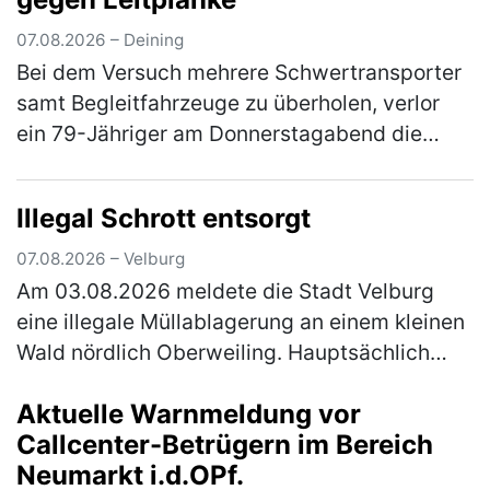
07.08.2026 – Deining
Bei dem Versuch mehrere Schwertransporter
samt Begleitfahrzeuge zu überholen, verlor
ein 79-Jähriger am Donnerstagabend die
Kontrolle über seinen Pkw. Der Mann war auf
der Staatsstraße 2660 von Neumar…
(mehr)
Illegal Schrott entsorgt
07.08.2026 – Velburg
Am 03.08.2026 meldete die Stadt Velburg
eine illegale Müllablagerung an einem kleinen
Wald nördlich Oberweiling. Hauptsächlich
wurde Metallschrott in Form alter Fahrräder,
Aktuelle Warnmeldung vor
Kinderwägen und ausgeschlac…
(mehr)
Callcenter-Betrügern im Bereich
Neumarkt i.d.OPf.