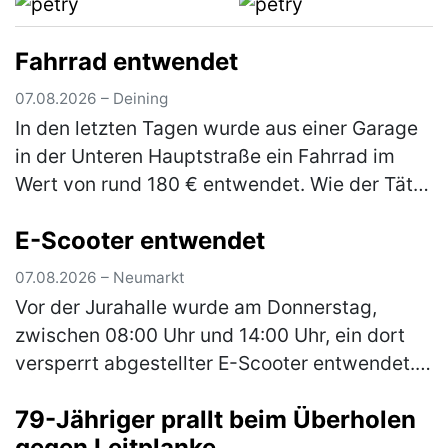
Fahrrad entwendet
07.08.2026 – Deining
In den letzten Tagen wurde aus einer Garage
in der Unteren Hauptstraße ein Fahrrad im
Wert von rund 180 € entwendet. Wie der Täter
in die Garage gelangen konnte, ist derzeit
E-Scooter entwendet
Gegenstand der laufenden E…
(mehr)
07.08.2026 – Neumarkt
Vor der Jurahalle wurde am Donnerstag,
zwischen 08:00 Uhr und 14:00 Uhr, ein dort
versperrt abgestellter E-Scooter entwendet.
Bei dem Roller handelt es sich um einen
79-Jähriger prallt beim Überholen
schwarzen E-Scooter der Marke Xiao…
(mehr)
gegen Leitplanke