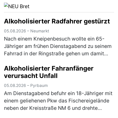
Alkoholisierter Radfahrer gestürzt
05.08.2026 – Neumarkt
Nach einem Kneipenbesuch wollte ein 65-
Jähriger am frühen Dienstagabend zu seinem
Fahrrad in der Ringstraße gehen um damit
wegzufahren. Auf dem Weg dorthin stürzte
Alkoholisierter Fahranfänger
der Herr jedoch aufgrund seiner star…
(mehr)
verursacht Unfall
05.08.2026 – Pyrbaum
Am Dienstagabend befuhr ein 18-Jähriger mit
einem geliehenen Pkw das Fischereigelände
neben der Kreisstraße NM 6 und drehte
hierbei einige Runden um einen Fischweiher.