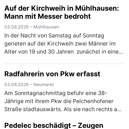
Auf der Kirchweih in Mühlhausen:
stand. Die Weiterfahrt wurde…
(mehr)
Mann mit Messer bedroht
03.08.2026 – Mühlhausen
In der Nacht von Samstag auf Sonntag
gerieten auf der Kirchweih zwei Männer im
Alter von 19 und 30 Jahren zunächst in einen
verbalen Streit. Im weiteren Verlauf zückte der
Jüngere ein Messer und bedr…
(mehr)
Radfahrerin von Pkw erfasst
03.08.2026 – Neumarkt
Am Sonntagnachmittag befuhr eine 38-
Jährige mit ihrem Pkw die Pelchenhofener
Straße stadtauswärts. Als sie nach rechts auf
eine Wiese einbiegen wollte, übersah sie eine
Pedelec beschädigt – Zeugen
66-jährige Radfahrerin, die den…
(mehr)