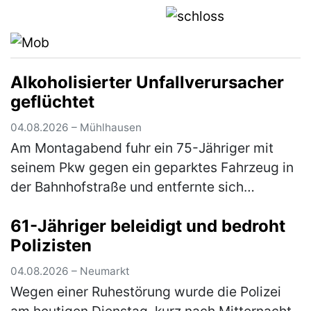
Alkoholisierter Unfallverursacher
geflüchtet
04.08.2026 – Mühlhausen
Am Montagabend fuhr ein 75-Jähriger mit
seinem Pkw gegen ein geparktes Fahrzeug in
der Bahnhofstraße und entfernte sich
anschließend unerlaubt von der Unfallstelle.
61-Jähriger beleidigt und bedroht
Ein aufmerksamer Zeuge konnte den U…
Polizisten
(mehr)
04.08.2026 – Neumarkt
Wegen einer Ruhestörung wurde die Polizei
am heutigen Dienstag, kurz nach Mitternacht,