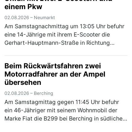
einem Pkw
(mehr)
02.08.2026 – Neumarkt
Am Samstagnachmittag um 13:05 Uhr befuhr
eine 14-Jährige mit ihrem E-Scooter die
Gerhart-Hauptmann-Straße in Richtung
Amberger Straße. Hinter ihr fuhr eine
ebenfalls 14-Jährige auch mit ihrem E-
Beim Rückwärtsfahren zwei
Scoote…
(mehr)
Motorradfahrer an der Ampel
übersehen
02.08.2026 – Berching
Am Samstagmittag gegen 11:45 Uhr befuhr
ein 46-Jähriger mit seinem Wohnmobil der
Marke Fiat die B299 bei Berching in südliche
Fahrtrichtung. An der Kreuzung zur NM 3