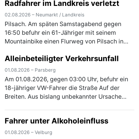
Radfahrer im Landkreis verletzt
ordnete er sich versehentlich an d…
(mehr)
02.08.2026 – Neumarkt / Landkreis
Pilsach. Am späten Samstagabend gegen
16:50 befuhr ein 61-Jähriger mit seinem
Mountainbike einen Flurweg von Pilsach in
Richtung Wimmersdorf. In einer Linkskurve
Alleinbeteiligter Verkehrsunfall
kam er beim Versuch einer Unebenheit a…
(mehr)
01.08.2026 – Parsberg
Am 01.08.2026, gegen 03:00 Uhr, befuhr ein
18-jähriger VW-Fahrer die Straße Auf der
Breiten. Aus bislang unbekannter Ursache
kam er von der Fahrbahn ab und stieß mit
einem geparkten Pkw zusammen. Das …
Fahrer unter Alkoholeinfluss
(mehr)
01.08.2026 – Velburg