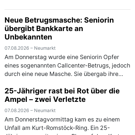
gestoßen und anschließend geflüchtet. Zum
o. g. Zeitpunkt stieß ein 40-jähr…
(mehr)
Neue Betrugsmasche: Seniorin
übergibt Bankkarte an
Unbekannten
07.08.2026 – Neumarkt
Am Donnerstag wurde eine Seniorin Opfer
eines sogenannten Callcenter-Betrugs, jedoch
durch eine neue Masche. Sie übergab ihre
Bankkarte samt PIN an eine unbekannte
25-Jähriger rast bei Rot über die
Person. Anschließend kam es zu einer…
Ampel – zwei Verletzte
(mehr)
07.08.2026 – Neumarkt
Am Donnerstagvormittag kam es zu einem
Unfall am Kurt-Romstöck-Ring. Ein 25-