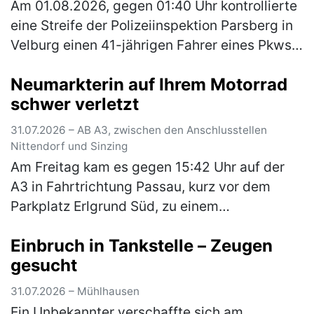
Am 01.08.2026, gegen 01:40 Uhr kontrollierte
eine Streife der Polizeiinspektion Parsberg in
Velburg einen 41-jährigen Fahrer eines Pkws.
Hierbei konnte Alkoholgeruch im Fahrzeug
Neumarkterin auf Ihrem Motorrad
festgestellt werden. E…
(mehr)
schwer verletzt
31.07.2026 – AB A3, zwischen den Anschlusstellen
Nittendorf und Sinzing
Am Freitag kam es gegen 15:42 Uhr auf der
A3 in Fahrtrichtung Passau, kurz vor dem
Parkplatz Erlgrund Süd, zu einem
Auffahrunfall zwischen einem Motorrad und
Einbruch in Tankstelle – Zeugen
einem Pkw. Aufgrund des ferienbedingten, …
gesucht
(mehr)
31.07.2026 – Mühlhausen
Ein Unbekannter verschaffte sich am