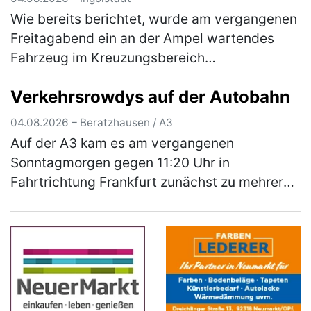
die Öffentlichkeit
Wie bereits berichtet, wurde am vergangenen
Freitagabend ein an der Ampel wartendes
Fahrzeug im Kreuzungsbereich
Goethestraße/Nürnberger Straße beschossen
Verkehrsrowdys auf der Autobahn
und dadurch an der linken hinteren
Fahrzeugse…
(mehr)
04.08.2026 – Beratzhausen / A3
Auf der A3 kam es am vergangenen
Sonntagmorgen gegen 11:20 Uhr in
Fahrtrichtung Frankfurt zunächst zu mehreren
gefährlichen Überholmanövern durch zwei
aus Hessen stammende Pkw-Fahrer. Hierbei
überholt…
(mehr)