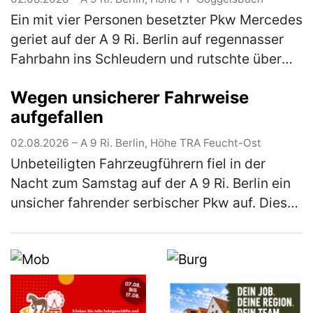
Ein mit vier Personen besetzter Pkw Mercedes
geriet auf der A 9 Ri. Berlin auf regennasser
Fahrbahn ins Schleudern und rutschte über
die komplette Fahrbahn, bis er schließlich mit
Wegen unsicherer Fahrweise
einem auf dem rechte…
(mehr)
aufgefallen
02.08.2026 – A 9 Ri. Berlin, Höhe TRA Feucht-Ost
Unbeteiligten Fahrzeugführern fiel in der
Nacht zum Samstag auf der A 9 Ri. Berlin ein
unsicher fahrender serbischer Pkw auf. Dieser
konnte im Rahmen der Fahndung an der
Rastanlage Feucht Ost einer Ko…
(mehr)