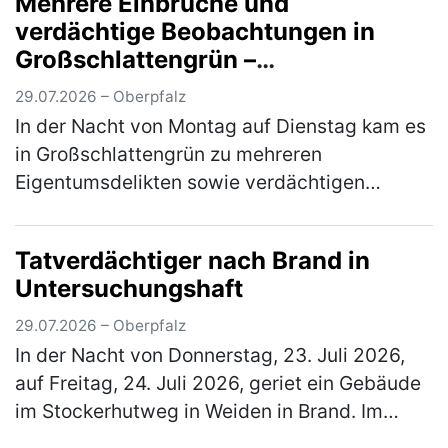
Mehrere Einbrüche und
Zeugenaufruf hin meldeten sic…
(mehr)
verdächtige Beobachtungen in
Großschlattengrün –
Kriminalpolizei prüft
29.07.2026 – Oberpfalz
Tatzusammenhänge
In der Nacht von Montag auf Dienstag kam es
in Großschlattengrün zu mehreren
Eigentumsdelikten sowie verdächtigen
Beobachtungen auf Privatgrundstücken.
Unbekannte Täter drangen unter anderem in
Tatverdächtiger nach Brand in
ein Fl…
(mehr)
Untersuchungshaft
29.07.2026 – Oberpfalz
In der Nacht von Donnerstag, 23. Juli 2026,
auf Freitag, 24. Juli 2026, geriet ein Gebäude
im Stockerhutweg in Weiden in Brand. Im
Zuge umfangreicher Ermittlungen