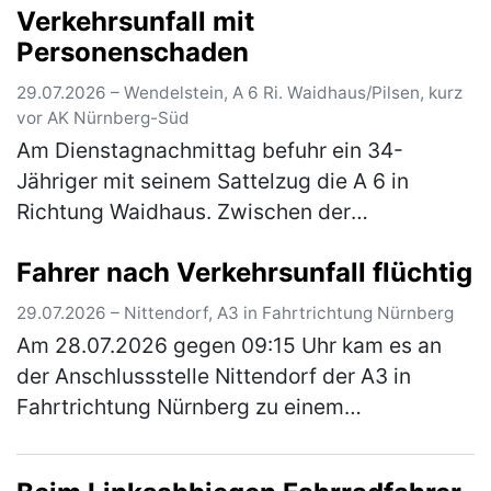
Verkehrsunfall mit
identifizierte die Kriminalpolizei We…
(mehr)
Personenschaden
29.07.2026 – Wendelstein, A 6 Ri. Waidhaus/Pilsen, kurz
vor AK Nürnberg-Süd
Am Dienstagnachmittag befuhr ein 34-
Jähriger mit seinem Sattelzug die A 6 in
Richtung Waidhaus. Zwischen der
Anschlussstelle Roth und dem Autobahnkreuz
Fahrer nach Verkehrsunfall flüchtig
Nürnberg-Süd fuhr er auf dem rechten der
drei Fa…
(mehr)
29.07.2026 – Nittendorf, A3 in Fahrtrichtung Nürnberg
Am 28.07.2026 gegen 09:15 Uhr kam es an
der Anschlussstelle Nittendorf der A3 in
Fahrtrichtung Nürnberg zu einem
Verkehrsunfall, bei dem ein 38-jähriger Pkw-
Fahrer leicht verletzt wurde. Der Mann woll…