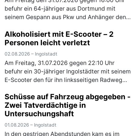
befuhr ein 64-jähriger aus Dortmund mit
seinem Gespann aus Pkw und Anhänger den
rechten Fahrstreifen der A9 in Richtung Berlin.
Alkoholisiert mit E-Scooter – 2
Der Anhänger selbst war mit ei…
(mehr)
Personen leicht verletzt
02.08.2026 – Ingolstadt
Am Freitag, 31.07.2026 gegen 22:10 Uhr
befuhr ein 30-jähriger Ingolstädter mit seinem
E-Scooter den für ihn linksseitigen Radweg
der Gaimersheimer Straße von der Nördlichen
Schüsse auf Fahrzeug abgegeben -
Ringstraße kommend in Richt…
(mehr)
Zwei Tatverdächtige in
Untersuchungshaft
01.08.2026 – Ingolstadt
In den gestrigen Abendstunden kam es im