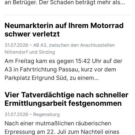
an Betrüger. Der Schaden beträgt mehr als
100.000 Euro. Über eingespielte Werbung war
dem 57-Jährigen suggeriert wor…
(mehr)
Neumarkterin auf Ihrem Motorrad
schwer verletzt
31.07.2026 – AB A3, zwischen den Anschlusstellen
Nittendorf und Sinzing
Am Freitag kam es gegen 15:42 Uhr auf der
A3 in Fahrtrichtung Passau, kurz vor dem
Parkplatz Erlgrund Süd, zu einem
Auffahrunfall zwischen einem Motorrad und
Vier Tatverdächtige nach schneller
einem Pkw. Aufgrund des ferienbedingten, …
Ermittlungsarbeit festgenommen
(mehr)
31.07.2026 – Regensburg
Nach einer mutmaßlichen räuberischen
Erpressung am 22. Juli zum Nachteil eines