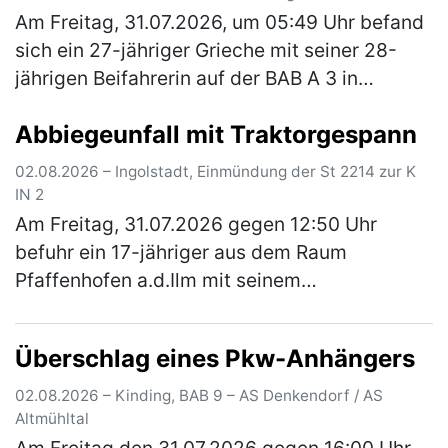
Am Freitag, 31.07.2026, um 05:49 Uhr befand
sich ein 27-jähriger Grieche mit seiner 28-
jährigen Beifahrerin auf der BAB A 3 in
Fahrtrichtung Passau. Er befand sich kurz vor
Abbiegeunfall mit Traktorgespann
der Anschlussstelle Wörth-O…
(mehr)
02.08.2026 – Ingolstadt, Einmündung der St 2214 zur K
IN 2
Am Freitag, 31.07.2026 gegen 12:50 Uhr
befuhr ein 17-jähriger aus dem Raum
Pfaffenhofen a.d.Ilm mit seinem
Traktorgespann, bestehend aus Zugfahrzeug
und zwei Anhänger, die Staatsstraße 2214
Überschlag eines Pkw-Anhängers
von Irgert…
(mehr)
02.08.2026 – Kinding, BAB 9 – AS Denkendorf / AS
Altmühltal
Am Freitag den 31.07.2026 gegen 16:00 Uhr