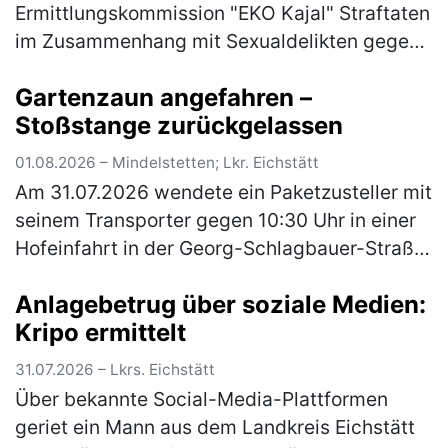
Ermittlungskommission "EKO Kajal" Straftaten
im Zusammenhang mit Sexualdelikten gegen
Mädchen und junge Frauen sowie die Abgabe
Gartenzaun angefahren –
von Betäubungsmitteln und Medikamenten an
Stoßstange zurückgelassen
Mi…
(mehr)
01.08.2026 – Mindelstetten; Lkr. Eichstätt
Am 31.07.2026 wendete ein Paketzusteller mit
seinem Transporter gegen 10:30 Uhr in einer
Hofeinfahrt in der Georg-Schlagbauer-Straße
in Mindelstetten. Dabei fuhr er mit dem
Anlagebetrug über soziale Medien:
rechten Heck seinem Fahrzeu…
(mehr)
Kripo ermittelt
31.07.2026 – Lkrs. Eichstätt
Über bekannte Social-Media-Plattformen
geriet ein Mann aus dem Landkreis Eichstätt