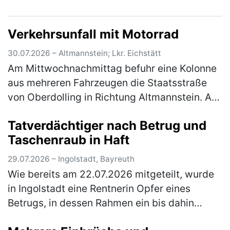
Einsatz, um kurz vor der Anschlussstelle
Nürnberg-Fischbach Reifenteile von…
(mehr)
Verkehrsunfall mit Motorrad
30.07.2026 – Altmannstein; Lkr. Eichstätt
Am Mittwochnachmittag befuhr eine Kolonne
aus mehreren Fahrzeugen die Staatsstraße
von Oberdolling in Richtung Altmannstein. Aus
der Kolonne bog ein Pkw nach links in
Tatverdächtiger nach Betrug und
Richtung Mendorf ab, die nachfolg…
(mehr)
Taschenraub in Haft
29.07.2026 – Ingolstadt, Bayreuth
Wie bereits am 22.07.2026 mitgeteilt, wurde
in Ingolstadt eine Rentnerin Opfer eines
Betrugs, in dessen Rahmen ein bis dahin
unbekannter Täter ihre Tasche raubte. Auf den