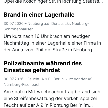
Opel die Köschinger Str. in Richtung Staatsstr.
2231 und wollte nach links in diese einbiegen.
Brand in einer Lagerhalle
Zeitgleich fuhr auf…
(mehr)
30.07.2026 – Neuburg a.d. Donau, Lkr. Neuburg-
Schrobenhausen
Um kurz nach 16 Uhr brach am heutigen
Nachmittag in einer Lagerhalle einer Firma in
der Anna-von-Philipp-Straße in Neuburg
a.d.Donau ein Brand aus. Die eingesetzten
Polizeibeamte während des
Kräfte der Feuerwehr konnten den B…
(mehr)
Einsatzes gefährdet
30.07.2026 – Feucht, A 9 Ri. Berlin, kurz vor der AS
Nürnberg-Fischbach
Am späten Mittwochnachmittag befand sich
eine Streifenbesatzung der Verkehrspolizei
Feucht auf der A 9 in Richtung Berlin im