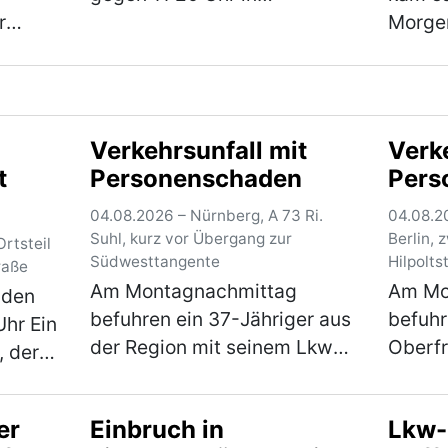
e
r
Fahrtrichtung Frankfurt
Morge
zeug
zunächst zu mehreren
des „P
gefährlichen
Regen
ger
Überholmanövern durch zwei
zu ein
d
aus Hessen stammende Pkw-
Erpres
Verkehrsunfall mit
Verk
Fahrer. Hierbei überholt…
eines 
t
Personenschaden
Pers
(mehr)
(mehr)
Ein…
(
04.08.2026 – Nürnberg, A 73 Ri.
04.08.20
Suhl, kurz vor Übergang zur
Berlin, 
rtsteil
Südwesttangente
Hilpolts
raße
Am Montagnachmittag
Am Mo
 den
befuhren ein 37-Jähriger aus
befuhr
hr Ein
der Region mit seinem Lkw
Oberf
, der
und dahinter eine 41-Jährige
die mi
ndshut
den rechten Fahrstreifen der
Richtu
inem
er
Einbruch in
Lkw-
A 73 in Fahrtrichtung Suhl. Zu
Parkpl
raße in