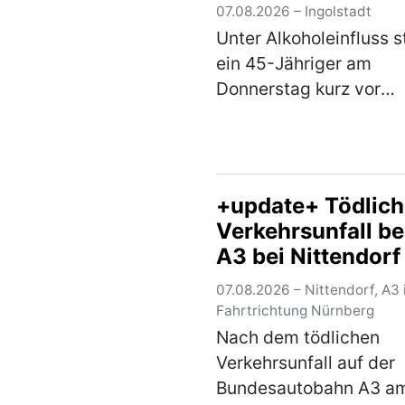
07.08.2026 – Ingolstadt
Unter Alkoholeinfluss s
ein 45-Jähriger am
Donnerstag kurz vor
Mitternacht im Stadtge
alleinbeteiligt von sei
Pedelec. Der Ingolstäd
befuhr die Frühlingstra
+update+ Tödlich
Richtung Schloßlände.
Verkehrsunfall be
(mehr)
A3 bei Nittendorf
wieder frei - 80
07.08.2026 – Nittendorf, A3 
Fahrgäste aus Zü
Fahrtrichtung Nürnberg
evakuiert
Nach dem tödlichen
Verkehrsunfall auf der
Bundesautobahn A3 a