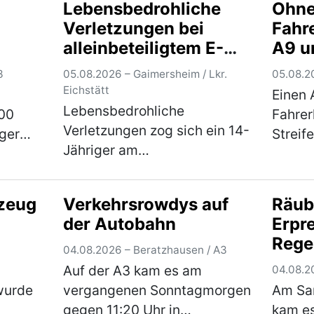
b…
Oberp…
(mehr)
Lebensbedrohliche
Ohne
der r
Verletzungen bei
Fahr
alleinbeteiligtem E-
A9 u
Scooter-Unfall
3
05.08.2026 – Gaimersheim / Lkr.
05.08.20
Eichstätt
Einen 
Lebensbedrohliche
:00
Fahrer
Verletzungen zog sich ein 14-
iger
Streif
Jähriger am
seinem
Ingols
Dienstagnachmittag bei
er
Diens
einem Sturz von einem E-
en
Uhr, a
zeug
Verkehrsrowdys auf
Räub
Scooter in Gaimersheim zu.
30-jäh
der Autobahn
Erpr
Der im Landkreis Eichstätt
 der
wohnha
Rege
wohnhafte Jugendliche war,
hr)
(mehr
04.08.2026 – Beratzhausen / A3
Haup
gegen 16.00 …
(mehr)
Auf der A3 kam es am
04.08.2
lt
Tatv
 wurde
vergangenen Sonntagmorgen
Am Sam
nd
Unte
gegen 11:20 Uhr in
kam es