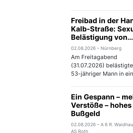
Bilanz eines Verkehrsun
mit insgesamt sechs
Freibad in der Ha
beteiligten Fahrzeugen
Kalb-Straße: Sexu
der A9 am Montagabe
Belästigung von
gegen 20.00 Uhr. Ein 5
Jugendlichen -
jäh…
(mehr)
02.08.2026 – Nürnberg
Festnahme
Am Freitagabend
(31.07.2026) belästigte
53-jähriger Mann in e
Nürnberger Schwimm
vier Jugendliche sexuel
Ein Gespann – me
zuständige Ermittlungs
Verstöße – hohes
erließ Haftbefehl gege
Bußgeld
Tatverdächtigen. Di…
(
02.08.2026 – A 6 R. Waidha
AS Roth