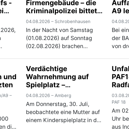
fs -
Firmengebäude – die
Auffa
diesem Zeitpunkt herrschte
wechse
ei
Kriminalpolizei bittet
A9 l
dichter b…
(mehr)
Fahrst
)
um
um Hinweise
verle
04.08.2026 – Schrobenhausen
04.08.20
.2026,
In der Nacht von Samstag
Bei ei
n
(01.08.2026) auf Sonntag
der BA
(02.08.2026) brachen
von dre
bislang unbekannte Täter in
jährig
ein Firmengebäude in
Landkr
Verdächtige
Unfa
men
Schrobenhausen ein. Die
lebens
n und
Wahrnehmung auf
PAF18
.
Kriminalpolizei Ingolstadt hat
Verlet
zten
Spielplatz –
Radf
 die
die Ermittlungen übernomm…
Fahrer
Kriminalpolizei sucht
zwei
(mehr)
(mehr
n/A9 –
04.08.2026 – Amberg
03.08.2
Zeugen
PAF 18
Am Donnerstag, 30. Juli,
Am 02
beobachtete eine Mutter auf
000
Uhr be
einem Kinderspielplatz in der
en die
aus In
Karlsbader Straße einen 67-