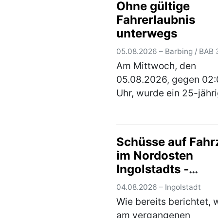
Autofahrer aus Magde
Ohne gültige
(mehr)
Fahrerlaubnis
unterwegs
05.08.2026 – Barbing / BAB 
Am Mittwoch, den
05.08.2026, gegen 02
Uhr, wurde ein 25-jähr
ungarischer Mann mit 
Pkw und Anhänger ein
verdachtsunabhängig
Schüsse auf Fahr
Verkehrskontrolle
im Nordosten
unterzogen. Im Rahmen
Ingolstadts -
Überprüfung wur…
(me
Kriminalpolizei
04.08.2026 – Ingolstadt
Ingolstadt ermitte
Wie bereits berichtet,
mit Hochdruck u
am vergangenen