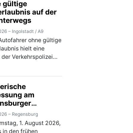
 gültige
echten Sp…
(mehr)
erlaubnis auf der
nterwegs
26 – Ingolstadt / A9
Autofahrer ohne gültige
laubnis hielt eine
e der Verkehrspolizei
tadt am
tagabend, gegen 19.00
uf der Autobahn an. Der
erische
rige in Ingolstadt
essung am
fte Inder war …
nsburger
)
tbahnhof –
026 – Regensburg
erdächtiger in
stag, 1. August 2026,
rsuchungshaft
 in den frühen