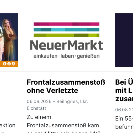
politisch motivierte Graffitis
mehre
angebracht. Ein
schwer
n an.
Tatverdächtiger konnte
31-jäh
d der
bereits ermittelt werden, eine
Tatver
weitere Per…
(mehr)
umfan
(mehr)
Frontalzusammenstoß
Bei 
ohne Verletzte
mit 
e
zus
06.08.2026 – Beilngries; Lkr.
Eichstätt
.
06.08.20
Zu einem
Ein 55
ektion
Frontalzusammenstoß kam
befuhr