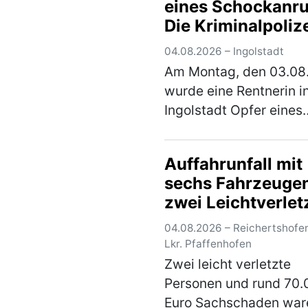
eines Schockanru
Sandersdorf von
Die Kriminalpoliz
Mindelstetten …
(mehr
warnt und bittet 
04.08.2026 – Ingolstadt
Hinweise
Am Montag, den 03.08
wurde eine Rentnerin i
Ingolstadt Opfer eines
Schockanrufs. Die
Kriminalpolizei hat die
Auffahrunfall mit
Ermittlungen übernom
sechs Fahrzeuge
und bittet um Hinweise
zwei Leichtverlet
Gegen 16.30 Uhr erhielt
über 80…
(mehr)
04.08.2026 – Reichertshofe
Lkr. Pfaffenhofen
Zwei leicht verletzte
Personen und rund 70.
Euro Sachschaden war