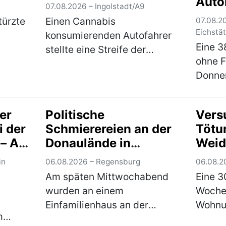
Auto
07.08.2026 – Ingolstadt/A9
türzte
Einen Cannabis
07.08.20
Eichstät
konsumierenden Autofahrer
Eine 3
stellte eine Streife der
ohne F
biet
Verkehrspolizei Ingolstadt am
Donne
nem
Donnerstagabend, gegen
eine Zi
ter
22.30 Uhr, auf der BAB fest.
Verkeh
ße in
Der auf der Durchreise
er
Politische
Vers
angeha
…
befindliche 21-jährige Itali…
i der
Schmierereien an der
Tötun
wohnha
(mehr)
 – A3
Donaulände in
Weid
der A9
Regensburg – Zeugen
schw
in
06.08.2026 – Regensburg
06.08.2
gen
gesucht
über
Am späten Mittwochabend
Eine 3
Fahn
wurden an einem
Wochen
Tatv
Einfamilienhaus an der
Wohnu
Thür
m
Donaulände in Regensburg
Ortste