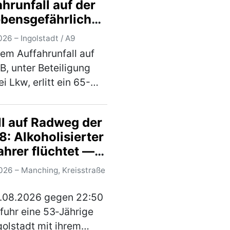
hrunfall auf der
lte er auf den rechten
ebensgefährlich
reifen. Dort …
(mehr)
tzt
26 – Ingolstadt / A9
nem Auffahrunfall auf
B, unter Beteiligung
i Lkw, erlitt ein 65-
er Mann aus dem
eis Eichstätt
ll auf Radweg der
bedrohliche
: Alkoholisierter
zungen. Der 67-jährige
ahrer flüchtet —
 eines Sattelzugs war…
 Verletzte
)
026 – Manching, Kreisstraße
.08.2026 gegen 22:50
fuhr eine 53‑Jährige
golstadt mit ihrem