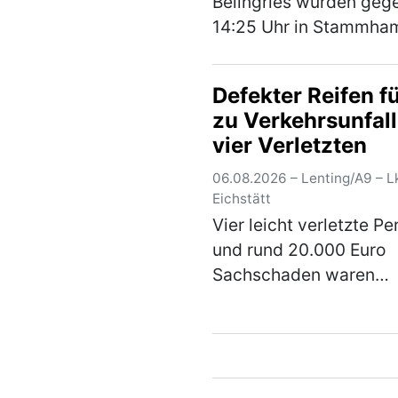
Beilngries wurden geg
14:25 Uhr in Stammha
drei Jugendliche
aufmerksam, welche mi
Defekter Reifen f
Scootern unterwegs wa
zu Verkehrsunfall
Die E-Scooter fuhren m
vier Verletzten
einer deutlich höheren
Gesch…
(mehr)
06.08.2026 – Lenting/A9 – Lk
Eichstätt
Vier leicht verletzte P
und rund 20.000 Euro
Sachschaden waren
Mittwochnacht die Fol
eines Verkehrsunfalls
eines mangelhaften Re
auf der A9. Ein 38-jähr