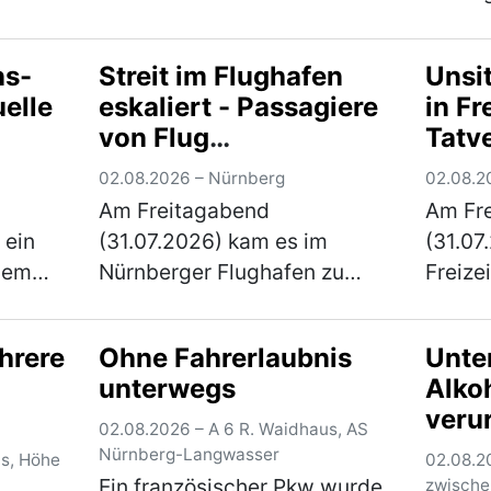
falls
Pedele
jährigen Mann, der zu
Radweg
mehreren Kinder Kontakt
ns-
Streit im Flughafen
Unsit
 auf
PAF18 
suchte. Die
elle
eskaliert - Passagiere
in Fr
nd
komme
Kriminalpolizeiinspektion
von Flug
Tatv
0-
Nieder
Amberg…
(mehr)
ausgeschlossen
fest
aus…
02.08.2026 – Nürnberg
02.08.2
Am Freitagabend
Am Fr
 ein
(31.07.2026) kam es im
(31.07
inem
Nürnberger Flughafen zu
Freizei
bad
einer körperlichen
Fürth)
l. Der
Auseinandersetzung
unsitt
hrere
Ohne Fahrerlaubnis
Unte
richter
zwischen mehreren
Poliz
unterwegs
Alkoh
n den
Personen. Elf Personen
Tatver
verur
mehr)
wurden von ihrem
fest. 
02.08.2026 – A 6 R. Waidhaus, AS
Führ
anstehenden Flug
Nürnberg-Langwasser
us, Höhe
02.08.2
vorh
Ein französischer Pkw wurde
ausgeschlossen. Gegen 2…
zwische