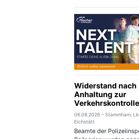
06.08.2026 dauern die
Ermittlungen zur
Unfallursache weiterhi
Nach derzeitigem Stan
Ermittlungen kam der
alleinbeteiligte Pkw …
Widerstand nach
Anhaltung zur
Verkehrskontroll
06.08.2026 – Stammham; Lkr
Eichstätt
Beamte der Polizeiinsp