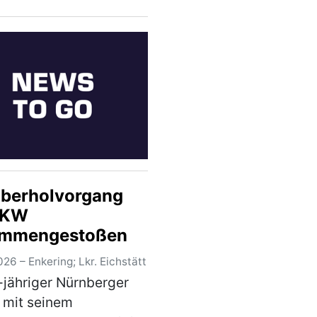
re Messerstiche
 verletzt worden. Ein
riger deutscher
dächtiger konnte nach
greic…
(mehr)
Überholvorgang
LKW
ammengestoßen
26 – Enkering; Lkr. Eichstätt
-jähriger Nürnberger
 mit seinem