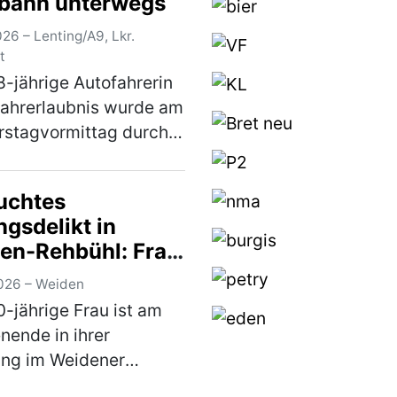
bahn unterwegs
26 – Lenting/A9, Lkr.
t
8-jährige Autofahrerin
ahrerlaubnis wurde am
rstagvormittag durch
vilstreife der
rspolizei Ingolstadt
uchtes
lten. Die in Nürnberg
gsdelikt in
fte Griechin war auf
en-Rehbühl: Frau
 in Fa…
(mehr)
er verletzt – Nach
026 – Weiden
regionaler
0-jährige Frau ist am
dung
ende in ihrer
erdächtiger in
ng im Weidener
ingen gefasst
il Rehbühl durch