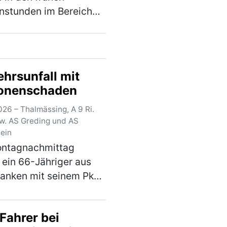
nstunden im Bereich
eterskircherls“ am
sburger Hauptbahnhof
er räuberischen
sung zum Nachteil
ehrsunfall mit
38-jährigen Mannes.
onenschaden
mehr)
26 – Thalmässing, A 9 Ri.
zw. AS Greding und AS
tein
ntagnachmittag
 ein 66-Jähriger aus
ranken mit seinem Pkw
ttlere Spur der A 9 in
ng Berlin. Kurz vor dem
Fahrer bei
atz Offenbau