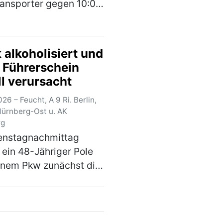
ransporter gegen 10:00
e Staatsstraße
en Enkering und
orf. Auf Höhe eines
 alkoholisiert und
atzes bog ein vor ihm
 Führerschein
icher Richtung
ll verursacht
nde…
(mehr)
26 – Feucht, A 9 Ri. Berlin,
Nürnberg-Ost u. AK
rg
enstagnachmittag
 ein 48-Jähriger Pole
inem Pkw zunächst die
 Richtung Amberg und
e am Autobahnkreuz
rg-Ost auf die A9 in
ng Berlin wechseln. Auf