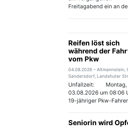
wendet sich an di
Freitagabend ein an de
Öffentlichkeit
Ampel wartendes Fahr
im Kreuzungsbereich
Goethestraße/Nürnber
Straße beschossen un
Reifen löst sich
dadurch an der linken
während der Fahr
hinteren Fahrzeugse…
vom Pkw
04.08.2026 – Altmannstein, O
Sandersdorf, Landshuter St
Unfallzeit: Montag,
03.08.2026 um 08:06 U
19-jähriger Pkw-Fahrer
aus dem Landkreis La
stammt, befuhr mit se
Seniorin wird Opf
Fahrzeug die Bundesst