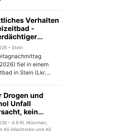
c den beschilderten
 der Kreisstraße
tliches Verhalten
von Ingolstadt
eizeitbad -
nd in Richtung
erdächtiger
stimm. Ein 54‑Jähriger
genommen
(mehr)
026 – Stein
eitagnachmittag
.2026) fiel in einem
tbad in Stein (Lkr.
 ein Mann durch
liches Verhalten auf. Die
r Drogen und
eibeamten nahmen den
ol Unfall
dächtigen noch vor Ort
sacht, kein
Gegen 16:…
(mehr)
erschein
026 – A 9 Ri. München,
anden
n AS Hilpoltstein und AS