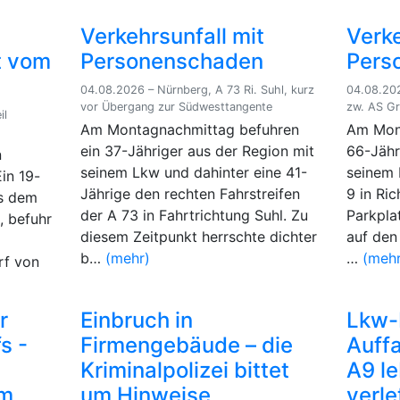
Verkehrsunfall mit
Verke
t vom
Personenschaden
Pers
04.08.2026 – Nürnberg, A 73 Ri. Suhl, kurz
04.08.202
vor Übergang zur Südwesttangente
zw. AS Gr
il
Am Montagnachmittag befuhren
Am Mont
ein 37-Jähriger aus der Region mit
66-Jähr
n
seinem Lkw und dahinter eine 41-
seinem 
in 19-
Jährige den rechten Fahrstreifen
9 in Ri
us dem
der A 73 in Fahrtrichtung Suhl. Zu
Parkpla
, befuhr
diesem Zeitpunkt herrschte dichter
auf den
b…
(mehr)
…
(mehr
rf von
r
Einbruch in
Lkw-
s -
Firmengebäude – die
Auffa
Kriminalpolizei bittet
A9 l
um
um Hinweise
verle