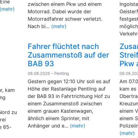
Eine
zwischen einem Pkw und einem
Ingolst
(mehr)
Motorrad. Dabei wurde der
Geister
Motorradfahrer schwer verletzt.
festges
Nach bi…
(mehr)
möglich
Verkehr
Fahrer flüchtet nach
Zusa
Zusammenstoß auf der
Stre
BAB 93
Pkw 
08.08.2026 – Pentling
08.08.202
Gestern gegen 12:10 Uhr soll es auf
Am 07.0
Höhe der Rastanlage Pentling auf
kam es 
r, kam
der BAB 93 in Fahrtrichtung Hof zu
Obertra
ung
einem Zusammenstoß zwischen
Kreuzun
einem grauen Kastenwagen,
einem V
-Nord zu
ähnlich einem Sprinter, mit
einem S
rei
Anhänger und e…
(mehr)
Polizei
e 65-
(mehr)