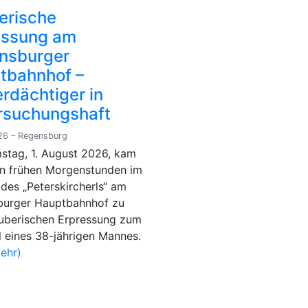
erische
essung am
nsburger
tbahnhof –
rdächtiger in
rsuchungshaft
26 – Regensburg
tag, 1. August 2026, kam
en frühen Morgenstunden im
 des „Peterskircherls“ am
burger Hauptbahnhof zu
äuberischen Erpressung zum
l eines 38-jährigen Mannes.
ehr)