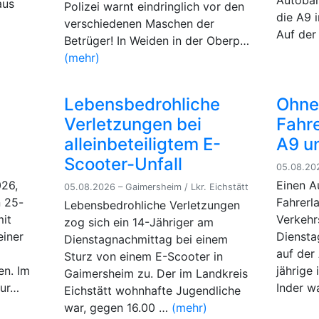
Autobah
aus
Polizei warnt eindringlich vor den
die A9 
verschiedenen Maschen der
Auf der
Betrüger! In Weiden in der Oberp…
(mehr)
Lebensbedrohliche
Ohne
Verletzungen bei
Fahre
alleinbeteiligtem E-
A9 u
Scooter-Unfall
05.08.202
26,
Einen A
05.08.2026 – Gaimersheim / Lkr. Eichstätt
n 25-
Fahrerla
Lebensbedrohliche Verletzungen
mit
Verkehr
zog sich ein 14-Jähriger am
iner
Diensta
Dienstagnachmittag bei einem
auf der
Sturz von einem E-Scooter in
en. Im
jährige
Gaimersheim zu. Der im Landkreis
wur…
Inder 
Eichstätt wohnhafte Jugendliche
war, gegen 16.00 …
(mehr)