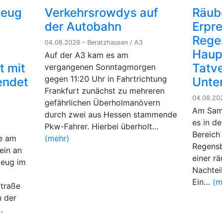
zeug
Verkehrsrowdys auf
Räub
der Autobahn
Erpr
Rege
04.08.2026 – Beratzhausen / A3
Haup
Auf der A3 kam es am
t mit
Tatve
vergangenen Sonntagmorgen
gegen 11:20 Uhr in Fahrtrichtung
endet
Unte
Frankfurt zunächst zu mehreren
04.08.20
gefährlichen Überholmanövern
Am Sams
durch zwei aus Hessen stammende
es in d
Pkw-Fahrer. Hierbei überholt…
Bereich
de am
(mehr)
Regens
ein an
einer r
zeug im
Nachtei
Ein…
(m
traße
 der
…