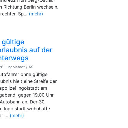
nkreuz Nürnberg-Ost auf
in Richtung Berlin wechseln.
 rechten Sp…
(mehr)
 gültige
rlaubnis auf der
nterwegs
6 – Ingolstadt / A9
utofahrer ohne gültige
ubnis hielt eine Streife der
spolizei Ingolstadt am
gabend, gegen 19.00 Uhr,
 Autobahn an. Der 30-
 in Ingolstadt wohnhafte
war …
(mehr)