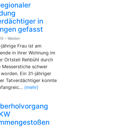
egionaler
dung
rdächtiger in
ingen gefasst
26 – Weiden
-jährige Frau ist am
nde in ihrer Wohnung im
r Ortsteil Rehbühl durch
 Messerstiche schwer
 worden. Ein 31-jähriger
er Tatverdächtiger konnte
mfangreic…
(mehr)
Überholvorgang
LKW
mmengestoßen