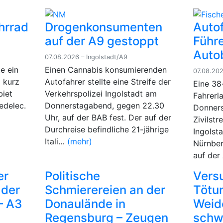
hrrad
Drogenkonsumenten
Auto
auf der A9 gestoppt
Führe
Auto
07.08.2026 – Ingolstadt/A9
e ein
Einen Cannabis konsumierenden
07.08.202
 kurz
Autofahrer stellte eine Streife der
Eine 38
biet
Verkehrspolizei Ingolstadt am
Fahrerl
edelec.
Donnerstagabend, gegen 22.30
Donners
Uhr, auf der BAB fest. Der auf der
Zivilstr
Durchreise befindliche 21-jährige
Ingolsta
Itali…
(mehr)
Nürnber
auf der
er
Politische
Vers
 der
Schmierereien an der
Tötun
– A3
Donaulände in
Weid
Regensburg – Zeugen
schwe