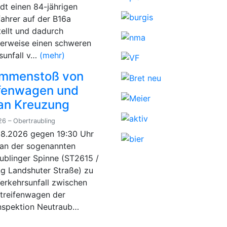
adt einen 84-jährigen
fahrer auf der B16a
tellt und dadurch
erweise einen schweren
sunfall v…
(mehr)
mmenstoß von
ifenwagen und
an Kreuzung
6 – Obertraubling
8.2026 gegen 19:30 Uhr
an der sogenannten
ublinger Spinne (ST2615 /
g Landshuter Straße) zu
erkehrsunfall zwischen
treifenwagen der
inspektion Neutraub…