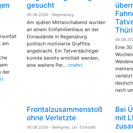
gen
gesucht
überr
Fahn
06.08.2026 – Regensburg
Tatve
Am späten Mittwochabend wurden
Thür
an einem Einfamilienhaus an der
sunfall
Donaulände in Regensburg
06.08.20
3 am
politisch motivierte Graffitis
Eine 30
angebracht. Ein Tatverdächtiger
Wochene
ache
konnte bereits ermittelt werden,
Weidene
igem
eine weitere Per…
(mehr)
mehrere
m der
verletzt
r)
deutsch
nach u
Frontalzusammenstoß
Bei 
ohne Verletzte
mit 
zusa
06.08.2026 – Beilngries; Lkr. Eichstätt