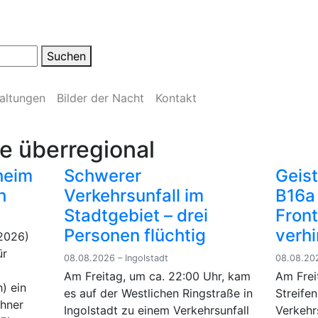
Suchen
altungen
Bilder der Nacht
Kontakt
te überregional
heim
Schwerer
Geist
h
Verkehrsunfall im
B16a
Stadtgebiet – drei
Fron
Personen flüchtig
verhi
2026)
ür
08.08.2026 – Ingolstadt
08.08.202
Am Freitag, um ca. 22:00 Uhr, kam
Am Frei
) ein
es auf der Westlichen Ringstraße in
Streife
ohner
Ingolstadt zu einem Verkehrsunfall
Verkehr