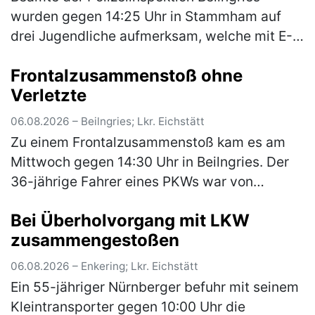
wurden gegen 14:25 Uhr in Stammham auf
drei Jugendliche aufmerksam, welche mit E-
Scootern unterwegs waren. Die E-Scooter
Frontalzusammenstoß ohne
fuhren mit einer deutlich höheren Gesch…
Verletzte
(mehr)
06.08.2026 – Beilngries; Lkr. Eichstätt
Zu einem Frontalzusammenstoß kam es am
Mittwoch gegen 14:30 Uhr in Beilngries. Der
36-jährige Fahrer eines PKWs war von
Berching kommend innerorts auf der B299
Bei Überholvorgang mit LKW
unterwegs als er aus bislang unbekannter…
zusammengestoßen
(mehr)
06.08.2026 – Enkering; Lkr. Eichstätt
Ein 55-jähriger Nürnberger befuhr mit seinem
Kleintransporter gegen 10:00 Uhr die