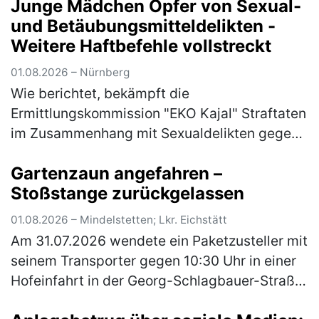
Junge Mädchen Opfer von Sexual-
Goethestraß…
(mehr)
und Betäubungsmitteldelikten -
Weitere Haftbefehle vollstreckt
01.08.2026 – Nürnberg
Wie berichtet, bekämpft die
Ermittlungskommission "EKO Kajal" Straftaten
im Zusammenhang mit Sexualdelikten gegen
Mädchen und junge Frauen sowie die Abgabe
Gartenzaun angefahren –
von Betäubungsmitteln und Medikamenten an
Stoßstange zurückgelassen
Mi…
(mehr)
01.08.2026 – Mindelstetten; Lkr. Eichstätt
Am 31.07.2026 wendete ein Paketzusteller mit
seinem Transporter gegen 10:30 Uhr in einer
Hofeinfahrt in der Georg-Schlagbauer-Straße
in Mindelstetten. Dabei fuhr er mit dem