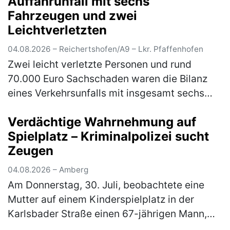
Auffahrunfall mit sechs
jährige Fahrer eines Sattelzugs war…
(mehr)
Fahrzeugen und zwei
Leichtverletzten
04.08.2026 – Reichertshofen/A9 – Lkr. Pfaffenhofen
Zwei leicht verletzte Personen und rund
70.000 Euro Sachschaden waren die Bilanz
eines Verkehrsunfalls mit insgesamt sechs
beteiligten Fahrzeugen auf der A9 am
Verdächtige Wahrnehmung auf
Montagabend gegen 20.00 Uhr. Ein 50-jäh…
Spielplatz – Kriminalpolizei sucht
(mehr)
Zeugen
04.08.2026 – Amberg
Am Donnerstag, 30. Juli, beobachtete eine
Mutter auf einem Kinderspielplatz in der
Karlsbader Straße einen 67-jährigen Mann,
der zu mehreren Kinder Kontakt suchte. Die