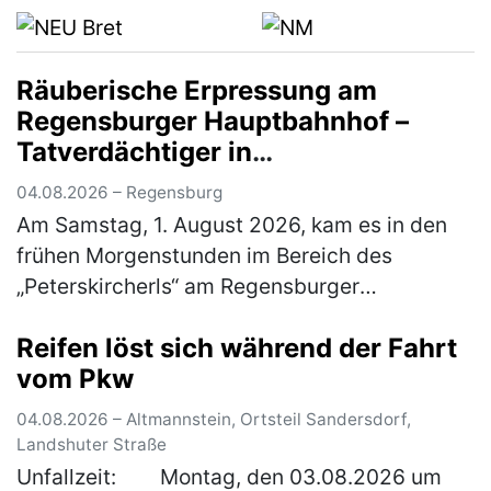
Räuberische Erpressung am
Regensburger Hauptbahnhof –
Tatverdächtiger in
Untersuchungshaft
04.08.2026 – Regensburg
Am Samstag, 1. August 2026, kam es in den
frühen Morgenstunden im Bereich des
„Peterskircherls“ am Regensburger
Hauptbahnhof zu einer räuberischen
Reifen löst sich während der Fahrt
Erpressung zum Nachteil eines 38-jährigen
vom Pkw
Mannes. Ein…
(mehr)
04.08.2026 – Altmannstein, Ortsteil Sandersdorf,
Landshuter Straße
Unfallzeit: Montag, den 03.08.2026 um