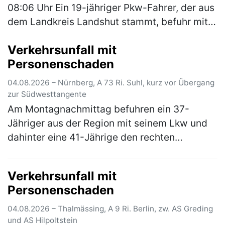
08:06 Uhr Ein 19-jähriger Pkw-Fahrer, der aus
dem Landkreis Landshut stammt, befuhr mit
seinem Fahrzeug die Bundesstraße in
Verkehrsunfall mit
Sandersdorf von Mindelstetten …
(mehr)
Personenschaden
04.08.2026 – Nürnberg, A 73 Ri. Suhl, kurz vor Übergang
zur Südwesttangente
Am Montagnachmittag befuhren ein 37-
Jähriger aus der Region mit seinem Lkw und
dahinter eine 41-Jährige den rechten
Fahrstreifen der A 73 in Fahrtrichtung Suhl. Zu
diesem Zeitpunkt herrschte dichter b…
(mehr)
Verkehrsunfall mit
Personenschaden
04.08.2026 – Thalmässing, A 9 Ri. Berlin, zw. AS Greding
und AS Hilpoltstein