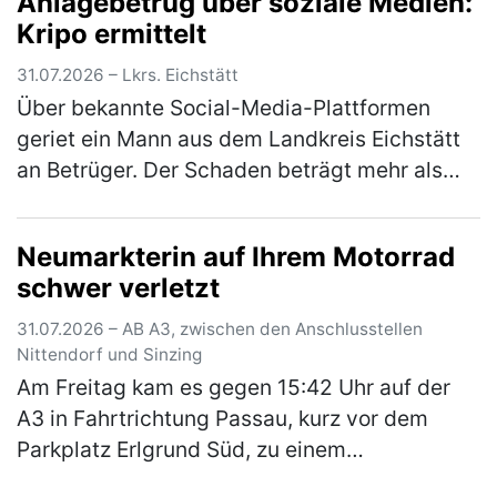
Anlagebetrug über soziale Medien:
rechten Heck seinem Fahrzeu…
(mehr)
Kripo ermittelt
31.07.2026 – Lkrs. Eichstätt
Über bekannte Social-Media-Plattformen
geriet ein Mann aus dem Landkreis Eichstätt
an Betrüger. Der Schaden beträgt mehr als
100.000 Euro. Über eingespielte Werbung war
dem 57-Jährigen suggeriert wor…
(mehr)
Neumarkterin auf Ihrem Motorrad
schwer verletzt
31.07.2026 – AB A3, zwischen den Anschlusstellen
Nittendorf und Sinzing
Am Freitag kam es gegen 15:42 Uhr auf der
A3 in Fahrtrichtung Passau, kurz vor dem
Parkplatz Erlgrund Süd, zu einem
Auffahrunfall zwischen einem Motorrad und