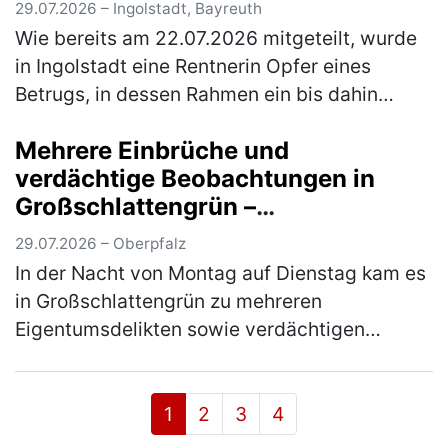
29.07.2026 – Ingolstadt, Bayreuth
Wie bereits am 22.07.2026 mitgeteilt, wurde
in Ingolstadt eine Rentnerin Opfer eines
Betrugs, in dessen Rahmen ein bis dahin
unbekannter Täter ihre Tasche raubte. Auf den
Mehrere Einbrüche und
Zeugenaufruf hin meldeten sic…
(mehr)
verdächtige Beobachtungen in
Großschlattengrün –
Kriminalpolizei prüft
29.07.2026 – Oberpfalz
Tatzusammenhänge
In der Nacht von Montag auf Dienstag kam es
in Großschlattengrün zu mehreren
Eigentumsdelikten sowie verdächtigen
Beobachtungen auf Privatgrundstücken.
Unbekannte Täter drangen unter anderem in
ein Fl…
(mehr)
1
2
3
4