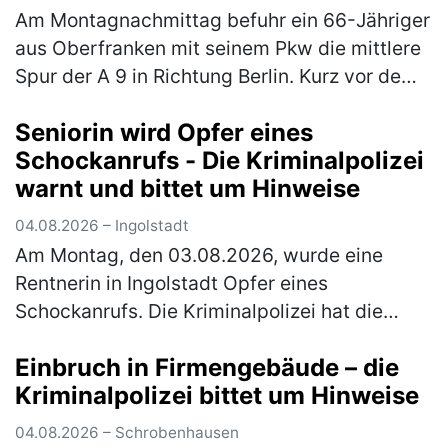
Am Montagnachmittag befuhr ein 66-Jähriger
aus Oberfranken mit seinem Pkw die mittlere
Spur der A 9 in Richtung Berlin. Kurz vor dem
Parkplatz Offenbau wechselte er auf den
Seniorin wird Opfer eines
rechten Fahrstreifen. Dort …
(mehr)
Schockanrufs - Die Kriminalpolizei
warnt und bittet um Hinweise
04.08.2026 – Ingolstadt
Am Montag, den 03.08.2026, wurde eine
Rentnerin in Ingolstadt Opfer eines
Schockanrufs. Die Kriminalpolizei hat die
Ermittlungen übernommen und bittet um
Einbruch in Firmengebäude – die
Hinweise. Gegen 16.30 Uhr erhielt die über
Kriminalpolizei bittet um Hinweise
80…
(mehr)
04.08.2026 – Schrobenhausen