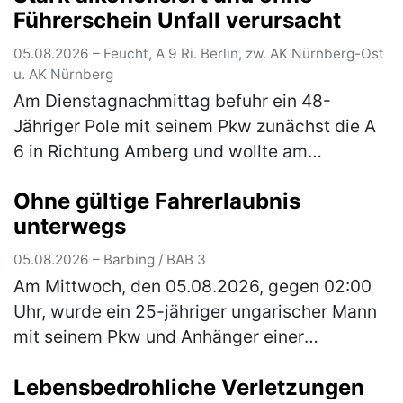
Führerschein Unfall verursacht
05.08.2026 – Feucht, A 9 Ri. Berlin, zw. AK Nürnberg-Ost
u. AK Nürnberg
Am Dienstagnachmittag befuhr ein 48-
Jähriger Pole mit seinem Pkw zunächst die A
6 in Richtung Amberg und wollte am
Autobahnkreuz Nürnberg-Ost auf die A9 in
Ohne gültige Fahrerlaubnis
Richtung Berlin wechseln. Auf der rechten
unterwegs
Sp…
(mehr)
05.08.2026 – Barbing / BAB 3
Am Mittwoch, den 05.08.2026, gegen 02:00
Uhr, wurde ein 25-jähriger ungarischer Mann
mit seinem Pkw und Anhänger einer
verdachtsunabhängigen Verkehrskontrolle
Lebensbedrohliche Verletzungen
unterzogen. Im Rahmen der Überprüfung