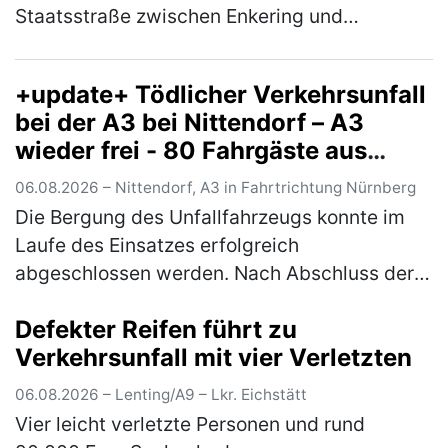
Staatsstraße zwischen Enkering und
Pfahldorf. Auf Höhe eines Parkplatzes bog ein
vor ihm in gleicher Richtung fahrende…
(mehr)
+update+ Tödlicher Verkehrsunfall
bei der A3 bei Nittendorf – A3
wieder frei - 80 Fahrgäste aus
Zügen evakuiert
06.08.2026 – Nittendorf, A3 in Fahrtrichtung Nürnberg
Die Bergung des Unfallfahrzeugs konnte im
Laufe des Einsatzes erfolgreich
abgeschlossen werden. Nach Abschluss der
Bergungsarbeiten wurde die Bundesautobahn
Defekter Reifen führt zu
A3 in Fahrtrichtung Nürnberg wieder für den…
Verkehrsunfall mit vier Verletzten
(mehr)
06.08.2026 – Lenting/A9 – Lkr. Eichstätt
Vier leicht verletzte Personen und rund