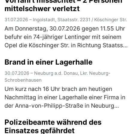
Vorfahrt missachtet – 2 Personen
(mehr)
mittelschwer verletzt
31.07.2026 – Ingolstadt, Staatsstr. 2231 / Köschinger Str.
Am Donnerstag, 30.07.2026 gegen 11.55 Uhr
befuhr ein 74-jähriger Lentinger mit seinem
Opel die Köschinger Str. in Richtung Staatsstr.
2231 und wollte nach links in diese einbiegen.
Brand in einer Lagerhalle
Zeitgleich fuhr auf…
(mehr)
30.07.2026 – Neuburg a.d. Donau, Lkr. Neuburg-
Schrobenhausen
Um kurz nach 16 Uhr brach am heutigen
Nachmittag in einer Lagerhalle einer Firma in
der Anna-von-Philipp-Straße in Neuburg
a.d.Donau ein Brand aus. Die eingesetzten
Polizeibeamte während des
Kräfte der Feuerwehr konnten den B…
(mehr)
Einsatzes gefährdet