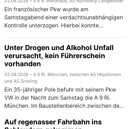
02.08.2026 – A 6 R. Waidhaus, AS Nürnberg-Langwasser
Ein französischer Pkw wurde am
Samstagabend einer verdachtsunabhängigen
Kontrolle unterzogen. Hierbei konnte
festgestellt werden, dass der vorgezeigte
tschechische Führerschein des 54-jährigen
Unter Drogen und Alkohol Unfall
Fahrers…
(mehr)
verursacht, kein Führerschein
vorhanden
02.08.2026 – A 9 Ri. München, zwischen AS Hilpoltstein
und AS Greding
Ein 35-jähriger Pole befuhr mit seinem Pkw
VW in der Nacht zum Samstag die A 9 Ri.
München. Im Baustellenbereich zwischen der
AS Hilpoltstein und der AS Greding hielt er es
Auf regenasser Fahrbahn ins
für eine gute Idee, im abge…
(mehr)