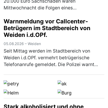
20.000 Euro Sachschaden waren
Mittwochnacht die Folgen eines
Verkehrsunfalls wegen eines mangelhaften
Warnmeldung vor Callcenter-
Reifens auf der A9. Ein 38-jähriger Autofahrer
Betrügern im Stadtbereich von
aus Magdeb…
(mehr)
Weiden i.d.OPf.
05.08.2026 – Weiden
Seit Mittag werden im Stadtbereich von
Weiden i.d.OPf. vermehrt betrügerische
Telefonanrufe gemeldet. Die Polizei warnt
eindringlich vor den verschiedenen Maschen
der Betrüger! In Weiden in der Oberp…
(mehr)
Stark alkoholisiert und ohne