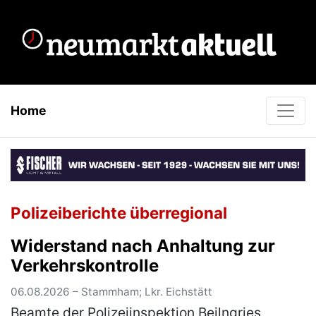
Home
Polizeiberichte überregional
Widerstand nach Anhaltung zur
Verkehrskontrolle
06.08.2026 – Stammham; Lkr. Eichstätt
Beamte der Polizeiinspektion Beilngries