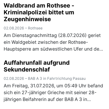
Waldbrand am Rothsee -
Kriminalpolizei bittet um
Zeugenhinweise
02.08.2026 – Rothsee
Am Dienstagnachmittag (28.07.2026) geriet
ein Waldgebiet zwischen der Rothsee-
Hauptsperre am südwestlichen Ufer und dem
Main-Donau-Kanal in Brand. Die
Auffahrunfall aufgrund
Kriminalpolizei Schwabach hat die
Sekundenschlaf
Ermittlungen zu…
(mehr)
02.08.2026 – BAB A 3 in Fahrtrichtung Passau
Am Freitag, 31.07.2026, um 05:49 Uhr befand
sich ein 27-jähriger Grieche mit seiner 28-
jährigen Beifahrerin auf der BAB A 3 in
Fahrtrichtung Passau. Er befand sich kurz vor