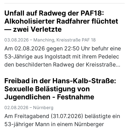
Kriminalpolizeiinspektion Amberg…
(mehr)
Unfall auf Radweg der PAF18:
Alkoholisierter Radfahrer flüchtet
— zwei Verletzte
03.08.2026 – Manching, Kreisstraße PAF 18
Am 02.08.2026 gegen 22:50 Uhr befuhr eine
53‑Jährige aus Ingolstadt mit ihrem Pedelec
den beschilderten Radweg der Kreisstraße
PAF18 von Ingolstadt kommend in Richtung
Freibad in der Hans-Kalb-Straße:
Niederstimm. Ein 54‑Jähriger aus…
(mehr)
Sexuelle Belästigung von
Jugendlichen - Festnahme
02.08.2026 – Nürnberg
Am Freitagabend (31.07.2026) belästigte ein
53-jähriger Mann in einem Nürnberger