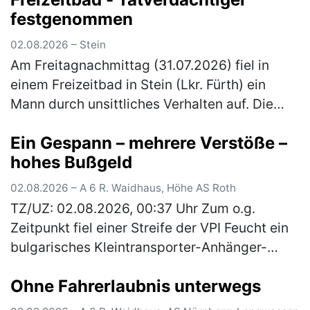
festgenommen
02.08.2026 – Stein
Am Freitagnachmittag (31.07.2026) fiel in
einem Freizeitbad in Stein (Lkr. Fürth) ein
Mann durch unsittliches Verhalten auf. Die
Polizeibeamten nahmen den Tatverdächtigen
Ein Gespann – mehrere Verstöße –
noch vor Ort fest. Gegen 16:…
(mehr)
hohes Bußgeld
02.08.2026 – A 6 R. Waidhaus, Höhe AS Roth
TZ/UZ: 02.08.2026, 00:37 Uhr Zum o.g.
Zeitpunkt fiel einer Streife der VPI Feucht ein
bulgarisches Kleintransporter-Anhänger-
Gespann auf, welches mit drei Pkws beladen
Ohne Fahrerlaubnis unterwegs
war. Bei einer anschließenden Ü…
(mehr)