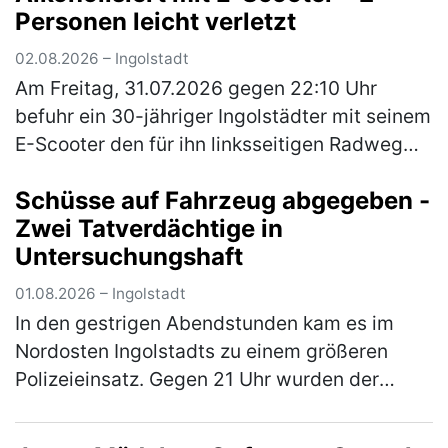
Personen leicht verletzt
02.08.2026 – Ingolstadt
Am Freitag, 31.07.2026 gegen 22:10 Uhr
befuhr ein 30-jähriger Ingolstädter mit seinem
E-Scooter den für ihn linksseitigen Radweg
der Gaimersheimer Straße von der Nördlichen
Schüsse auf Fahrzeug abgegeben -
Ringstraße kommend in Richt…
(mehr)
Zwei Tatverdächtige in
Untersuchungshaft
01.08.2026 – Ingolstadt
In den gestrigen Abendstunden kam es im
Nordosten Ingolstadts zu einem größeren
Polizeieinsatz. Gegen 21 Uhr wurden der
Einsatzzentrale wahrnehmbare
Schussgeräusche im Bereich der Kreuzung