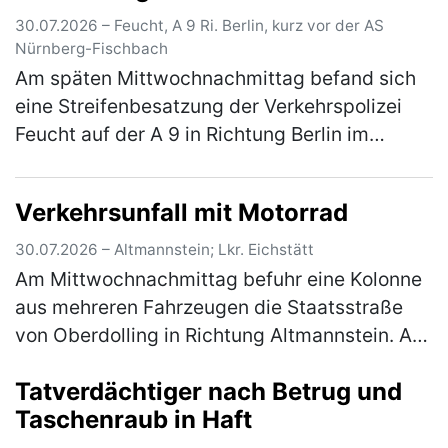
30.07.2026 – Feucht, A 9 Ri. Berlin, kurz vor der AS
Nürnberg-Fischbach
Am späten Mittwochnachmittag befand sich
eine Streifenbesatzung der Verkehrspolizei
Feucht auf der A 9 in Richtung Berlin im
Einsatz, um kurz vor der Anschlussstelle
Nürnberg-Fischbach Reifenteile von…
(mehr)
Verkehrsunfall mit Motorrad
30.07.2026 – Altmannstein; Lkr. Eichstätt
Am Mittwochnachmittag befuhr eine Kolonne
aus mehreren Fahrzeugen die Staatsstraße
von Oberdolling in Richtung Altmannstein. Aus
der Kolonne bog ein Pkw nach links in
Tatverdächtiger nach Betrug und
Richtung Mendorf ab, die nachfolg…
(mehr)
Taschenraub in Haft