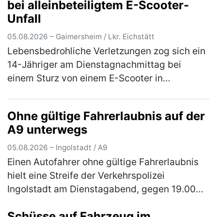
bei alleinbeteiligtem E-Scooter-
wur…
(mehr)
Unfall
05.08.2026 – Gaimersheim / Lkr. Eichstätt
Lebensbedrohliche Verletzungen zog sich ein
14-Jähriger am Dienstagnachmittag bei
einem Sturz von einem E-Scooter in
Gaimersheim zu. Der im Landkreis Eichstätt
wohnhafte Jugendliche war, gegen 16.00 …
Ohne gültige Fahrerlaubnis auf der
(mehr)
A9 unterwegs
05.08.2026 – Ingolstadt / A9
Einen Autofahrer ohne gültige Fahrerlaubnis
hielt eine Streife der Verkehrspolizei
Ingolstadt am Dienstagabend, gegen 19.00
Uhr, auf der Autobahn an. Der 30-jährige in
Schüsse auf Fahrzeug im
Ingolstadt wohnhafte Inder war …
(mehr)