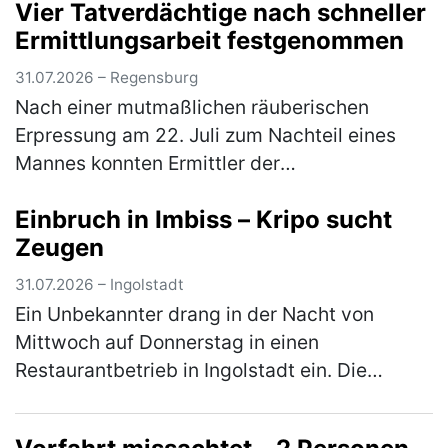
Vier Tatverdächtige nach schneller
einem Pkw. Aufgrund des ferienbedingten, …
Ermittlungsarbeit festgenommen
(mehr)
31.07.2026 – Regensburg
Nach einer mutmaßlichen räuberischen
Erpressung am 22. Juli zum Nachteil eines
Mannes konnten Ermittler der
Kriminalpolizeiinspektion Regensburg
Einbruch in Imbiss – Kripo sucht
innerhalb weniger Tage vier Tatverdächtige
Zeugen
identifizier…
(mehr)
31.07.2026 – Ingolstadt
Ein Unbekannter drang in der Nacht von
Mittwoch auf Donnerstag in einen
Restaurantbetrieb in Ingolstadt ein. Die
Kriminalpolizei Ingolstadt hat die Ermittlungen
übernommen. In der Zeit zwischen Mittw…