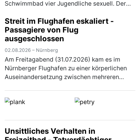
Schwimmbad vier Jugendliche sexuell. Der
zuständige Ermittlungsrichter erließ
Streit im Flughafen eskaliert -
Haftbefehl gegen den Tatverdächtigen. Di…
Passagiere von Flug
(mehr)
ausgeschlossen
02.08.2026 – Nürnberg
Am Freitagabend (31.07.2026) kam es im
Nürnberger Flughafen zu einer körperlichen
Auseinandersetzung zwischen mehreren
Personen. Elf Personen wurden von ihrem
anstehenden Flug ausgeschlossen. Gegen 2…
(mehr)
Unsittliches Verhalten in
Freizeitbad - Tatverdächtiger