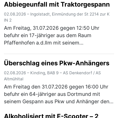
Abbiegeunfall mit Traktorgespann
der Anschlussstelle Wörth-O…
(mehr)
02.08.2026 – Ingolstadt, Einmündung der St 2214 zur K
IN 2
Am Freitag, 31.07.2026 gegen 12:50 Uhr
befuhr ein 17-jähriger aus dem Raum
Pfaffenhofen a.d.Ilm mit seinem
Traktorgespann, bestehend aus Zugfahrzeug
und zwei Anhänger, die Staatsstraße 2214
Überschlag eines Pkw-Anhängers
von Irgert…
(mehr)
02.08.2026 – Kinding, BAB 9 – AS Denkendorf / AS
Altmühltal
Am Freitag den 31.07.2026 gegen 16:00 Uhr
befuhr ein 64-jähriger aus Dortmund mit
seinem Gespann aus Pkw und Anhänger den
rechten Fahrstreifen der A9 in Richtung Berlin.
Alkoholisiert mit E-Scooter – 2
Der Anhänger selbst war mit ei…
(mehr)