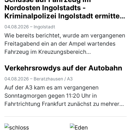
Nordosten Ingolstadts -
Kriminalpolizei Ingolstadt ermittelt
mit Hochdruck und wendet sich an
04.08.2026 – Ingolstadt
die Öffentlichkeit
Wie bereits berichtet, wurde am vergangenen
Freitagabend ein an der Ampel wartendes
Fahrzeug im Kreuzungsbereich
Goethestraße/Nürnberger Straße beschossen
Verkehrsrowdys auf der Autobahn
und dadurch an der linken hinteren
Fahrzeugse…
(mehr)
04.08.2026 – Beratzhausen / A3
Auf der A3 kam es am vergangenen
Sonntagmorgen gegen 11:20 Uhr in
Fahrtrichtung Frankfurt zunächst zu mehreren
gefährlichen Überholmanövern durch zwei
aus Hessen stammende Pkw-Fahrer. Hierbei
überholt…
(mehr)