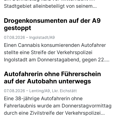
Stadtgebiet alleinbeteiligt von seinem
Pedelec. Der Ingolstädter befuhr die
Drogenkonsumenten auf der A9
Frühlingstraße in Richtung Schloßlände.…
gestoppt
(mehr)
07.08.2026 – Ingolstadt/A9
Einen Cannabis konsumierenden Autofahrer
stellte eine Streife der Verkehrspolizei
Ingolstadt am Donnerstagabend, gegen 22.30
Uhr, auf der BAB fest. Der auf der Durchreise
Autofahrerin ohne Führerschein
befindliche 21-jährige Itali…
(mehr)
auf der Autobahn unterwegs
07.08.2026 – Lenting/A9, Lkr. Eichstätt
Eine 38-jährige Autofahrerin ohne
Fahrerlaubnis wurde am Donnerstagvormittag
durch eine Zivilstreife der Verkehrspolizei