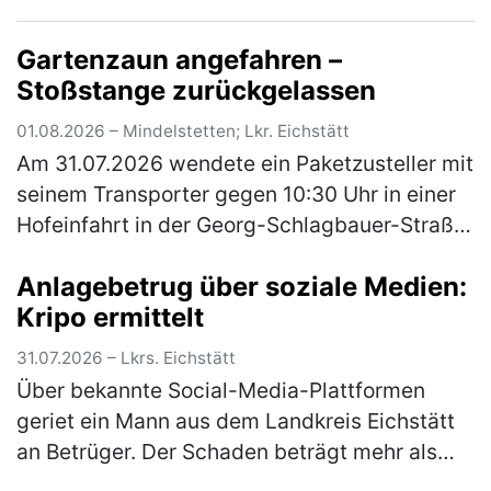
Mädchen und junge Frauen sowie die Abgabe
von Betäubungsmitteln und Medikamenten an
Gartenzaun angefahren –
Mi…
(mehr)
Stoßstange zurückgelassen
01.08.2026 – Mindelstetten; Lkr. Eichstätt
Am 31.07.2026 wendete ein Paketzusteller mit
seinem Transporter gegen 10:30 Uhr in einer
Hofeinfahrt in der Georg-Schlagbauer-Straße
in Mindelstetten. Dabei fuhr er mit dem
Anlagebetrug über soziale Medien:
rechten Heck seinem Fahrzeu…
(mehr)
Kripo ermittelt
31.07.2026 – Lkrs. Eichstätt
Über bekannte Social-Media-Plattformen
geriet ein Mann aus dem Landkreis Eichstätt
an Betrüger. Der Schaden beträgt mehr als
100.000 Euro. Über eingespielte Werbung war