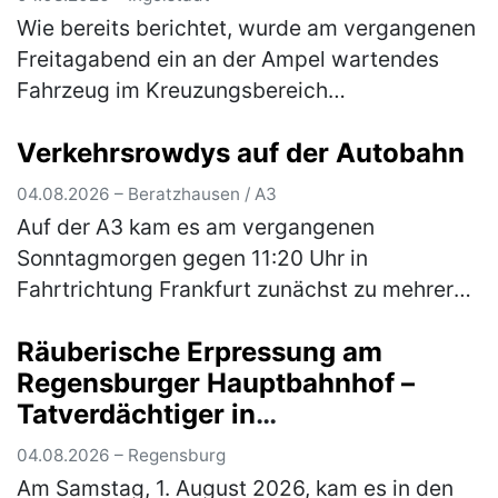
die Öffentlichkeit
Wie bereits berichtet, wurde am vergangenen
Freitagabend ein an der Ampel wartendes
Fahrzeug im Kreuzungsbereich
Goethestraße/Nürnberger Straße beschossen
Verkehrsrowdys auf der Autobahn
und dadurch an der linken hinteren
Fahrzeugse…
(mehr)
04.08.2026 – Beratzhausen / A3
Auf der A3 kam es am vergangenen
Sonntagmorgen gegen 11:20 Uhr in
Fahrtrichtung Frankfurt zunächst zu mehreren
gefährlichen Überholmanövern durch zwei
Räuberische Erpressung am
aus Hessen stammende Pkw-Fahrer. Hierbei
Regensburger Hauptbahnhof –
überholt…
(mehr)
Tatverdächtiger in
Untersuchungshaft
04.08.2026 – Regensburg
Am Samstag, 1. August 2026, kam es in den