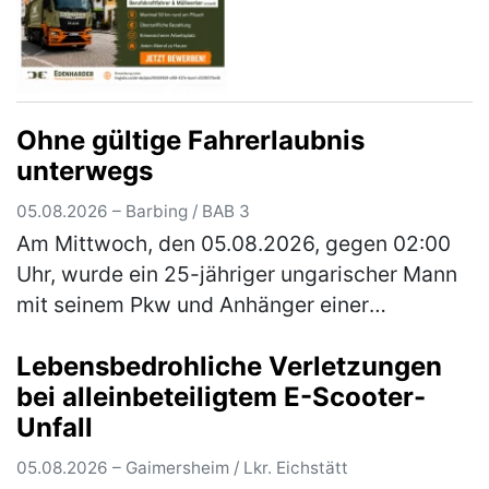
Ohne gültige Fahrerlaubnis
unterwegs
05.08.2026 – Barbing / BAB 3
Am Mittwoch, den 05.08.2026, gegen 02:00
Uhr, wurde ein 25-jähriger ungarischer Mann
mit seinem Pkw und Anhänger einer
verdachtsunabhängigen Verkehrskontrolle
Lebensbedrohliche Verletzungen
unterzogen. Im Rahmen der Überprüfung
bei alleinbeteiligtem E-Scooter-
wur…
(mehr)
Unfall
05.08.2026 – Gaimersheim / Lkr. Eichstätt