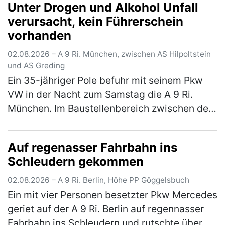
Unter Drogen und Alkohol Unfall
tschechische Führerschein des 54-jährigen
verursacht, kein Führerschein
Fahrers…
(mehr)
vorhanden
02.08.2026 – A 9 Ri. München, zwischen AS Hilpoltstein
und AS Greding
Ein 35-jähriger Pole befuhr mit seinem Pkw
VW in der Nacht zum Samstag die A 9 Ri.
München. Im Baustellenbereich zwischen der
AS Hilpoltstein und der AS Greding hielt er es
für eine gute Idee, im abge…
(mehr)
Auf regenasser Fahrbahn ins
Schleudern gekommen
02.08.2026 – A 9 Ri. Berlin, Höhe PP Göggelsbuch
Ein mit vier Personen besetzter Pkw Mercedes
geriet auf der A 9 Ri. Berlin auf regennasser
Fahrbahn ins Schleudern und rutschte über