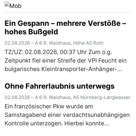
Ein Gespann – mehrere Verstöße –
hohes Bußgeld
02.08.2026 – A 6 R. Waidhaus, Höhe AS Roth
TZ/UZ: 02.08.2026, 00:37 Uhr Zum o.g.
Zeitpunkt fiel einer Streife der VPI Feucht ein
bulgarisches Kleintransporter-Anhänger-
Gespann auf, welches mit drei Pkws beladen
Ohne Fahrerlaubnis unterwegs
war. Bei einer anschließenden Ü…
(mehr)
02.08.2026 – A 6 R. Waidhaus, AS Nürnberg-Langwasser
Ein französischer Pkw wurde am
Samstagabend einer verdachtsunabhängigen
Kontrolle unterzogen. Hierbei konnte
festgestellt werden, dass der vorgezeigte