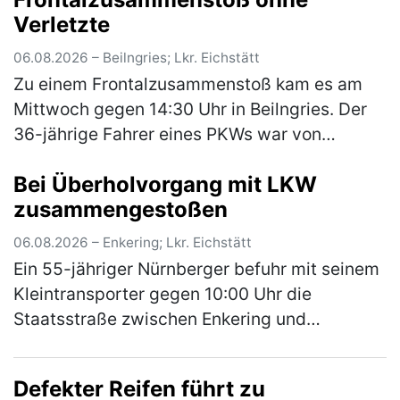
Verletzte
(mehr)
06.08.2026 – Beilngries; Lkr. Eichstätt
Zu einem Frontalzusammenstoß kam es am
Mittwoch gegen 14:30 Uhr in Beilngries. Der
36-jährige Fahrer eines PKWs war von
Berching kommend innerorts auf der B299
Bei Überholvorgang mit LKW
unterwegs als er aus bislang unbekannter…
zusammengestoßen
(mehr)
06.08.2026 – Enkering; Lkr. Eichstätt
Ein 55-jähriger Nürnberger befuhr mit seinem
Kleintransporter gegen 10:00 Uhr die
Staatsstraße zwischen Enkering und
Pfahldorf. Auf Höhe eines Parkplatzes bog ein
vor ihm in gleicher Richtung fahrende…
(mehr)
Defekter Reifen führt zu