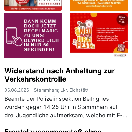
Widerstand nach Anhaltung zur
Verkehrskontrolle
06.08.2026 – Stammham; Lkr. Eichstätt
Beamte der Polizeiinspektion Beilngries
wurden gegen 14:25 Uhr in Stammham auf
drei Jugendliche aufmerksam, welche mit E-
Scootern unterwegs waren. Die E-Scooter
Frontalzusammenstoß ohne
fuhren mit einer deutlich höheren Gesch…