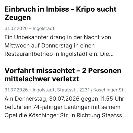
Kriminalpolizeiinspektion Regensburg
Einbruch in Imbiss – Kripo sucht
innerhalb weniger Tage vier Tatverdächtige
Zeugen
identifizier…
(mehr)
31.07.2026 – Ingolstadt
Ein Unbekannter drang in der Nacht von
Mittwoch auf Donnerstag in einen
Restaurantbetrieb in Ingolstadt ein. Die
Kriminalpolizei Ingolstadt hat die Ermittlungen
Vorfahrt missachtet – 2 Personen
übernommen. In der Zeit zwischen Mittw…
mittelschwer verletzt
(mehr)
31.07.2026 – Ingolstadt, Staatsstr. 2231 / Köschinger Str.
Am Donnerstag, 30.07.2026 gegen 11.55 Uhr
befuhr ein 74-jähriger Lentinger mit seinem
Opel die Köschinger Str. in Richtung Staatsstr.
2231 und wollte nach links in diese einbiegen.
Zeitgleich fuhr auf…
(mehr)