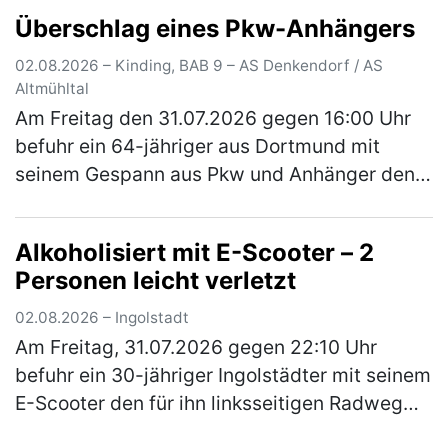
Traktorgespann, bestehend aus Zugfahrzeug
Überschlag eines Pkw-Anhängers
und zwei Anhänger, die Staatsstraße 2214
von Irgert…
(mehr)
02.08.2026 – Kinding, BAB 9 – AS Denkendorf / AS
Altmühltal
Am Freitag den 31.07.2026 gegen 16:00 Uhr
befuhr ein 64-jähriger aus Dortmund mit
seinem Gespann aus Pkw und Anhänger den
rechten Fahrstreifen der A9 in Richtung Berlin.
Der Anhänger selbst war mit ei…
(mehr)
Alkoholisiert mit E-Scooter – 2
Personen leicht verletzt
02.08.2026 – Ingolstadt
Am Freitag, 31.07.2026 gegen 22:10 Uhr
befuhr ein 30-jähriger Ingolstädter mit seinem
E-Scooter den für ihn linksseitigen Radweg
der Gaimersheimer Straße von der Nördlichen