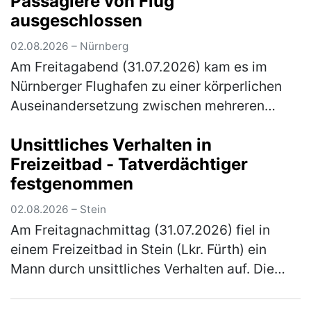
Passagiere von Flug
(mehr)
ausgeschlossen
02.08.2026 – Nürnberg
Am Freitagabend (31.07.2026) kam es im
Nürnberger Flughafen zu einer körperlichen
Auseinandersetzung zwischen mehreren
Personen. Elf Personen wurden von ihrem
Unsittliches Verhalten in
anstehenden Flug ausgeschlossen. Gegen 2…
Freizeitbad - Tatverdächtiger
(mehr)
festgenommen
02.08.2026 – Stein
Am Freitagnachmittag (31.07.2026) fiel in
einem Freizeitbad in Stein (Lkr. Fürth) ein
Mann durch unsittliches Verhalten auf. Die
Polizeibeamten nahmen den Tatverdächtigen
noch vor Ort fest. Gegen 16:…
(mehr)