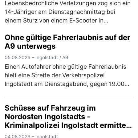
Lebensbedrohliche Verletzungen zog sich ein
14-Jähriger am Dienstagnachmittag bei
einem Sturz von einem E-Scooter in
Gaimersheim zu. Der im Landkreis Eichstätt
Ohne gültige Fahrerlaubnis auf der
wohnhafte Jugendliche war, gegen 16.00 …
A9 unterwegs
(mehr)
05.08.2026 – Ingolstadt / A9
Einen Autofahrer ohne gültige Fahrerlaubnis
hielt eine Streife der Verkehrspolizei
Ingolstadt am Dienstagabend, gegen 19.00
Uhr, auf der Autobahn an. Der 30-jährige in
Ingolstadt wohnhafte Inder war …
(mehr)
Schüsse auf Fahrzeug im
Nordosten Ingolstadts -
Kriminalpolizei Ingolstadt ermittelt
mit Hochdruck und wendet sich an
04.08.2026 – Ingolstadt