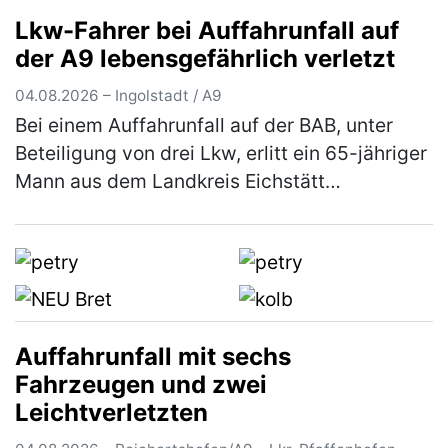
Schrobenhausen ein. Die Kriminalpolizei
Lkw-Fahrer bei Auffahrunfall auf
Ingolstadt hat die Ermittlungen übernomm…
der A9 lebensgefährlich verletzt
(mehr)
04.08.2026 – Ingolstadt / A9
Bei einem Auffahrunfall auf der BAB, unter
Beteiligung von drei Lkw, erlitt ein 65-jähriger
Mann aus dem Landkreis Eichstätt
lebensbedrohliche Verletzungen. Der 67-
jährige Fahrer eines Sattelzugs war…
(mehr)
Auffahrunfall mit sechs
Fahrzeugen und zwei
Leichtverletzten