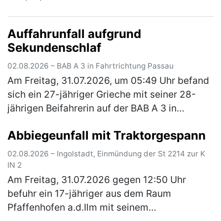
Main-Donau-Kanal in Brand. Die
Kriminalpolizei Schwabach hat die
Auffahrunfall aufgrund
Ermittlungen zu…
(mehr)
Sekundenschlaf
02.08.2026 – BAB A 3 in Fahrtrichtung Passau
Am Freitag, 31.07.2026, um 05:49 Uhr befand
sich ein 27-jähriger Grieche mit seiner 28-
jährigen Beifahrerin auf der BAB A 3 in
Fahrtrichtung Passau. Er befand sich kurz vor
Abbiegeunfall mit Traktorgespann
der Anschlussstelle Wörth-O…
(mehr)
02.08.2026 – Ingolstadt, Einmündung der St 2214 zur K
IN 2
Am Freitag, 31.07.2026 gegen 12:50 Uhr
befuhr ein 17-jähriger aus dem Raum
Pfaffenhofen a.d.Ilm mit seinem