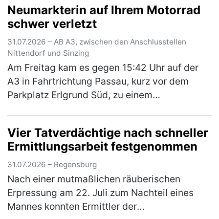
Neumarkterin auf Ihrem Motorrad
dem 57-Jährigen suggeriert wor…
(mehr)
schwer verletzt
31.07.2026 – AB A3, zwischen den Anschlusstellen
Nittendorf und Sinzing
Am Freitag kam es gegen 15:42 Uhr auf der
A3 in Fahrtrichtung Passau, kurz vor dem
Parkplatz Erlgrund Süd, zu einem
Auffahrunfall zwischen einem Motorrad und
einem Pkw. Aufgrund des ferienbedingten, …
Vier Tatverdächtige nach schneller
(mehr)
Ermittlungsarbeit festgenommen
31.07.2026 – Regensburg
Nach einer mutmaßlichen räuberischen
Erpressung am 22. Juli zum Nachteil eines
Mannes konnten Ermittler der