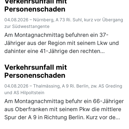
Verkehrsunfall mit
Sandersdorf von Mindelstetten …
(mehr)
Personenschaden
04.08.2026 – Nürnberg, A 73 Ri. Suhl, kurz vor Übergang
zur Südwesttangente
Am Montagnachmittag befuhren ein 37-
Jähriger aus der Region mit seinem Lkw und
dahinter eine 41-Jährige den rechten
Fahrstreifen der A 73 in Fahrtrichtung Suhl. Zu
Verkehrsunfall mit
diesem Zeitpunkt herrschte dichter b…
(mehr)
Personenschaden
04.08.2026 – Thalmässing, A 9 Ri. Berlin, zw. AS Greding
und AS Hilpoltstein
Am Montagnachmittag befuhr ein 66-Jähriger
aus Oberfranken mit seinem Pkw die mittlere
Spur der A 9 in Richtung Berlin. Kurz vor dem
Parkplatz Offenbau wechselte er auf den