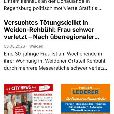
Einfamilienhaus an der Donaulände in
Regensburg politisch motivierte Graffitis
angebracht. Ein Tatverdächtiger konnte
Versuchtes Tötungsdelikt in
bereits ermittelt werden, eine weitere Per…
Weiden-Rehbühl: Frau schwer
(mehr)
verletzt – Nach überregionaler
Fahndung Tatverdächtiger in
06.08.2026 – Weiden
Thüringen gefasst
Eine 30-jährige Frau ist am Wochenende in
ihrer Wohnung im Weidener Ortsteil Rehbühl
durch mehrere Messerstiche schwer verletzt
worden. Ein 31-jähriger deutscher
Tatverdächtiger konnte nach umfangreic…
(mehr)