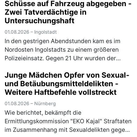
Schüsse auf Fahrzeug abgegeben -
Ringstraße kommend in Richt…
(mehr)
Zwei Tatverdächtige in
Untersuchungshaft
01.08.2026 – Ingolstadt
In den gestrigen Abendstunden kam es im
Nordosten Ingolstadts zu einem größeren
Polizeieinsatz. Gegen 21 Uhr wurden der
Einsatzzentrale wahrnehmbare
Junge Mädchen Opfer von Sexual-
Schussgeräusche im Bereich der Kreuzung
und Betäubungsmitteldelikten -
Goethestraß…
(mehr)
Weitere Haftbefehle vollstreckt
01.08.2026 – Nürnberg
Wie berichtet, bekämpft die
Ermittlungskommission "EKO Kajal" Straftaten
im Zusammenhang mit Sexualdelikten gegen