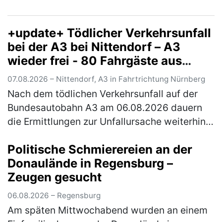
Ingolstadt angehalten. Die in Nürnberg
wohnhafte Griechin war auf der A9 in Fa…
+update+ Tödlicher Verkehrsunfall
(mehr)
bei der A3 bei Nittendorf – A3
wieder frei - 80 Fahrgäste aus
Zügen evakuiert
07.08.2026 – Nittendorf, A3 in Fahrtrichtung Nürnberg
Nach dem tödlichen Verkehrsunfall auf der
Bundesautobahn A3 am 06.08.2026 dauern
die Ermittlungen zur Unfallursache weiterhin
an. Nach derzeitigem Stand der Ermittlungen
Politische Schmierereien an der
kam der alleinbeteiligte Pkw …
(mehr)
Donaulände in Regensburg –
Zeugen gesucht
06.08.2026 – Regensburg
Am späten Mittwochabend wurden an einem