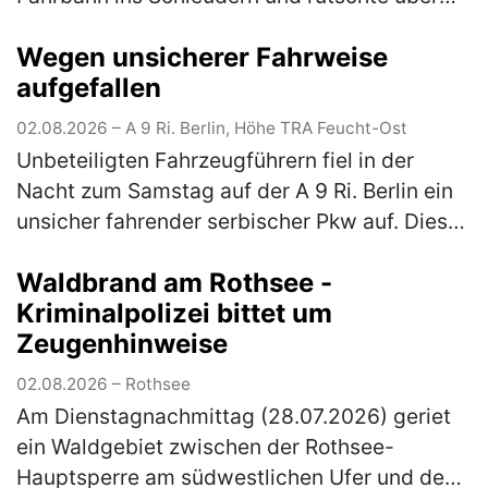
die komplette Fahrbahn, bis er schließlich mit
Wegen unsicherer Fahrweise
einem auf dem rechte…
(mehr)
aufgefallen
02.08.2026 – A 9 Ri. Berlin, Höhe TRA Feucht-Ost
Unbeteiligten Fahrzeugführern fiel in der
Nacht zum Samstag auf der A 9 Ri. Berlin ein
unsicher fahrender serbischer Pkw auf. Dieser
konnte im Rahmen der Fahndung an der
Waldbrand am Rothsee -
Rastanlage Feucht Ost einer Ko…
(mehr)
Kriminalpolizei bittet um
Zeugenhinweise
02.08.2026 – Rothsee
Am Dienstagnachmittag (28.07.2026) geriet
ein Waldgebiet zwischen der Rothsee-
Hauptsperre am südwestlichen Ufer und dem