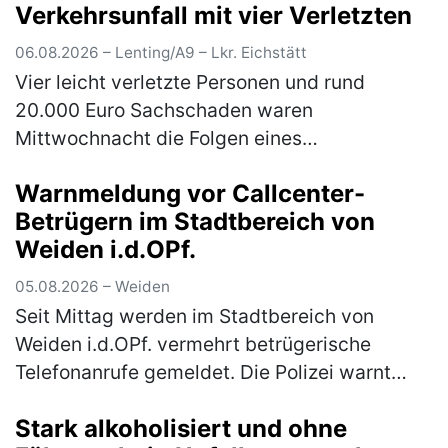
Verkehrsunfall mit vier Verletzten
06.08.2026 – Lenting/A9 – Lkr. Eichstätt
Vier leicht verletzte Personen und rund
20.000 Euro Sachschaden waren
Mittwochnacht die Folgen eines
Verkehrsunfalls wegen eines mangelhaften
Warnmeldung vor Callcenter-
Reifens auf der A9. Ein 38-jähriger Autofahrer
Betrügern im Stadtbereich von
aus Magdeb…
(mehr)
Weiden i.d.OPf.
05.08.2026 – Weiden
Seit Mittag werden im Stadtbereich von
Weiden i.d.OPf. vermehrt betrügerische
Telefonanrufe gemeldet. Die Polizei warnt
eindringlich vor den verschiedenen Maschen
Stark alkoholisiert und ohne
der Betrüger! In Weiden in der Oberp…
(mehr)