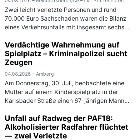
04.08.2026 – Reichertshofen/A9 – Lkr. Pfaffenhofen
Zwei leicht verletzte Personen und rund
70.000 Euro Sachschaden waren die Bilanz
eines Verkehrsunfalls mit insgesamt sechs
beteiligten Fahrzeugen auf der A9 am
Verdächtige Wahrnehmung auf
Montagabend gegen 20.00 Uhr. Ein 50-jäh…
Spielplatz – Kriminalpolizei sucht
(mehr)
Zeugen
04.08.2026 – Amberg
Am Donnerstag, 30. Juli, beobachtete eine
Mutter auf einem Kinderspielplatz in der
Karlsbader Straße einen 67-jährigen Mann,
der zu mehreren Kinder Kontakt suchte. Die
Unfall auf Radweg der PAF18:
Kriminalpolizeiinspektion Amberg…
(mehr)
Alkoholisierter Radfahrer flüchtet
— zwei Verletzte