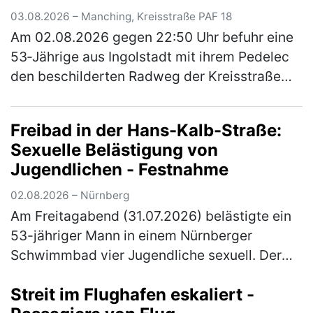
03.08.2026 – Manching, Kreisstraße PAF 18
Am 02.08.2026 gegen 22:50 Uhr befuhr eine
53‑Jährige aus Ingolstadt mit ihrem Pedelec
den beschilderten Radweg der Kreisstraße
PAF18 von Ingolstadt kommend in Richtung
Niederstimm. Ein 54‑Jähriger aus…
(mehr)
Freibad in der Hans-Kalb-Straße:
Sexuelle Belästigung von
Jugendlichen - Festnahme
02.08.2026 – Nürnberg
Am Freitagabend (31.07.2026) belästigte ein
53-jähriger Mann in einem Nürnberger
Schwimmbad vier Jugendliche sexuell. Der
zuständige Ermittlungsrichter erließ
Streit im Flughafen eskaliert -
Haftbefehl gegen den Tatverdächtigen. Di…