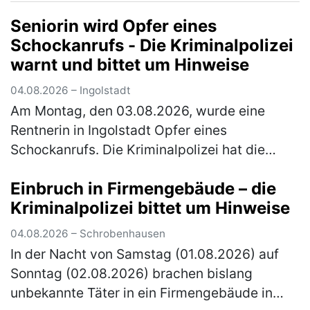
rechten Fahrstreifen. Dort …
(mehr)
Seniorin wird Opfer eines
Schockanrufs - Die Kriminalpolizei
warnt und bittet um Hinweise
04.08.2026 – Ingolstadt
Am Montag, den 03.08.2026, wurde eine
Rentnerin in Ingolstadt Opfer eines
Schockanrufs. Die Kriminalpolizei hat die
Ermittlungen übernommen und bittet um
Einbruch in Firmengebäude – die
Hinweise. Gegen 16.30 Uhr erhielt die über
Kriminalpolizei bittet um Hinweise
80…
(mehr)
04.08.2026 – Schrobenhausen
In der Nacht von Samstag (01.08.2026) auf
Sonntag (02.08.2026) brachen bislang
unbekannte Täter in ein Firmengebäude in