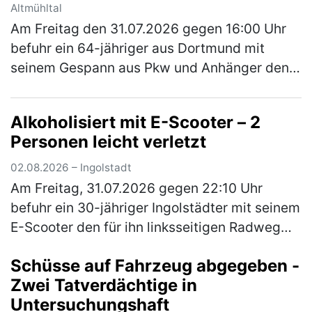
Altmühltal
Am Freitag den 31.07.2026 gegen 16:00 Uhr
befuhr ein 64-jähriger aus Dortmund mit
seinem Gespann aus Pkw und Anhänger den
rechten Fahrstreifen der A9 in Richtung Berlin.
Der Anhänger selbst war mit ei…
(mehr)
Alkoholisiert mit E-Scooter – 2
Personen leicht verletzt
02.08.2026 – Ingolstadt
Am Freitag, 31.07.2026 gegen 22:10 Uhr
befuhr ein 30-jähriger Ingolstädter mit seinem
E-Scooter den für ihn linksseitigen Radweg
der Gaimersheimer Straße von der Nördlichen
Schüsse auf Fahrzeug abgegeben -
Ringstraße kommend in Richt…
(mehr)
Zwei Tatverdächtige in
Untersuchungshaft