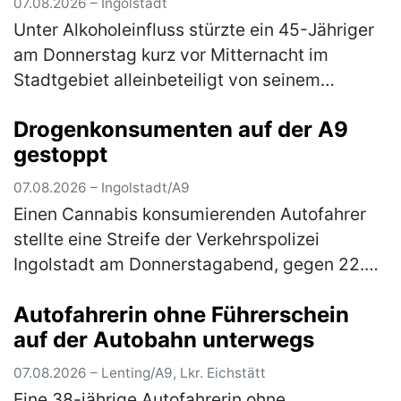
07.08.2026 – Ingolstadt
Unter Alkoholeinfluss stürzte ein 45-Jähriger
am Donnerstag kurz vor Mitternacht im
Stadtgebiet alleinbeteiligt von seinem
Pedelec. Der Ingolstädter befuhr die
Drogenkonsumenten auf der A9
Frühlingstraße in Richtung Schloßlände.…
gestoppt
(mehr)
07.08.2026 – Ingolstadt/A9
Einen Cannabis konsumierenden Autofahrer
stellte eine Streife der Verkehrspolizei
Ingolstadt am Donnerstagabend, gegen 22.30
Uhr, auf der BAB fest. Der auf der Durchreise
Autofahrerin ohne Führerschein
befindliche 21-jährige Itali…
(mehr)
auf der Autobahn unterwegs
07.08.2026 – Lenting/A9, Lkr. Eichstätt
Eine 38-jährige Autofahrerin ohne