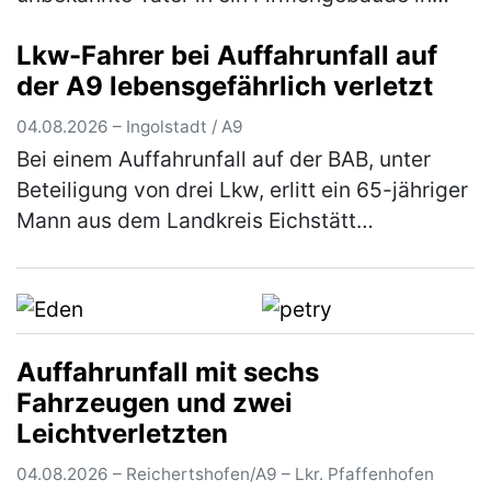
Schrobenhausen ein. Die Kriminalpolizei
Lkw-Fahrer bei Auffahrunfall auf
Ingolstadt hat die Ermittlungen übernomm…
der A9 lebensgefährlich verletzt
(mehr)
04.08.2026 – Ingolstadt / A9
Bei einem Auffahrunfall auf der BAB, unter
Beteiligung von drei Lkw, erlitt ein 65-jähriger
Mann aus dem Landkreis Eichstätt
lebensbedrohliche Verletzungen. Der 67-
jährige Fahrer eines Sattelzugs war…
(mehr)
Auffahrunfall mit sechs
Fahrzeugen und zwei
Leichtverletzten
04.08.2026 – Reichertshofen/A9 – Lkr. Pfaffenhofen