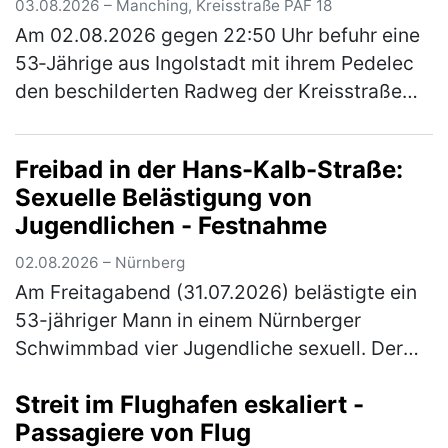
03.08.2026 – Manching, Kreisstraße PAF 18
Am 02.08.2026 gegen 22:50 Uhr befuhr eine
53‑Jährige aus Ingolstadt mit ihrem Pedelec
den beschilderten Radweg der Kreisstraße
PAF18 von Ingolstadt kommend in Richtung
Niederstimm. Ein 54‑Jähriger aus…
(mehr)
Freibad in der Hans-Kalb-Straße:
Sexuelle Belästigung von
Jugendlichen - Festnahme
02.08.2026 – Nürnberg
Am Freitagabend (31.07.2026) belästigte ein
53-jähriger Mann in einem Nürnberger
Schwimmbad vier Jugendliche sexuell. Der
zuständige Ermittlungsrichter erließ
Streit im Flughafen eskaliert -
Haftbefehl gegen den Tatverdächtigen. Di…
Passagiere von Flug
(mehr)