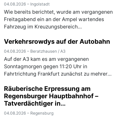
mit Hochdruck und wendet sich an
04.08.2026 – Ingolstadt
die Öffentlichkeit
Wie bereits berichtet, wurde am vergangenen
Freitagabend ein an der Ampel wartendes
Fahrzeug im Kreuzungsbereich
Goethestraße/Nürnberger Straße beschossen
Verkehrsrowdys auf der Autobahn
und dadurch an der linken hinteren
Fahrzeugse…
(mehr)
04.08.2026 – Beratzhausen / A3
Auf der A3 kam es am vergangenen
Sonntagmorgen gegen 11:20 Uhr in
Fahrtrichtung Frankfurt zunächst zu mehreren
gefährlichen Überholmanövern durch zwei
Räuberische Erpressung am
aus Hessen stammende Pkw-Fahrer. Hierbei
Regensburger Hauptbahnhof –
überholt…
(mehr)
Tatverdächtiger in
Untersuchungshaft
04.08.2026 – Regensburg