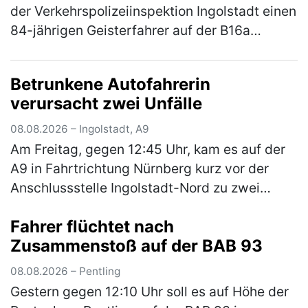
der Verkehrspolizeiinspektion Ingolstadt einen
84-jährigen Geisterfahrer auf der B16a
festgestellt und dadurch möglicherweise
einen schweren Verkehrsunfall v…
(mehr)
Betrunkene Autofahrerin
verursacht zwei Unfälle
08.08.2026 – Ingolstadt, A9
Am Freitag, gegen 12:45 Uhr, kam es auf der
A9 in Fahrtrichtung Nürnberg kurz vor der
Anschlussstelle Ingolstadt-Nord zu zwei
Verkehrsunfällen mit drei beteiligten
Fahrer flüchtet nach
Fahrzeugen. Eine 65-jährige Pkw-Fah…
Zusammenstoß auf der BAB 93
(mehr)
08.08.2026 – Pentling
Gestern gegen 12:10 Uhr soll es auf Höhe der