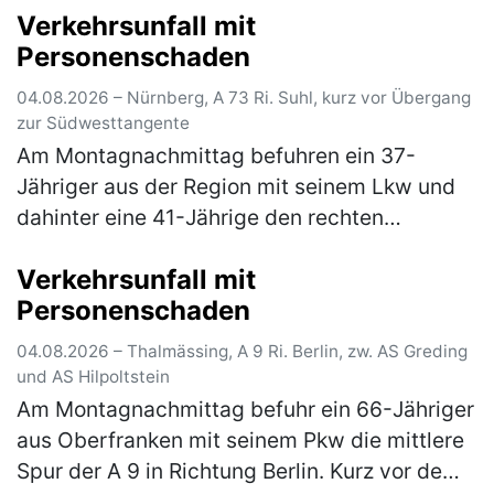
Verkehrsunfall mit
Sandersdorf von Mindelstetten …
(mehr)
Personenschaden
04.08.2026 – Nürnberg, A 73 Ri. Suhl, kurz vor Übergang
zur Südwesttangente
Am Montagnachmittag befuhren ein 37-
Jähriger aus der Region mit seinem Lkw und
dahinter eine 41-Jährige den rechten
Fahrstreifen der A 73 in Fahrtrichtung Suhl. Zu
Verkehrsunfall mit
diesem Zeitpunkt herrschte dichter b…
(mehr)
Personenschaden
04.08.2026 – Thalmässing, A 9 Ri. Berlin, zw. AS Greding
und AS Hilpoltstein
Am Montagnachmittag befuhr ein 66-Jähriger
aus Oberfranken mit seinem Pkw die mittlere
Spur der A 9 in Richtung Berlin. Kurz vor dem