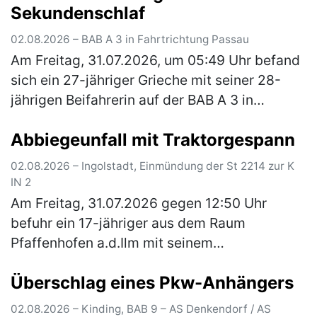
Sekundenschlaf
02.08.2026 – BAB A 3 in Fahrtrichtung Passau
Am Freitag, 31.07.2026, um 05:49 Uhr befand
sich ein 27-jähriger Grieche mit seiner 28-
jährigen Beifahrerin auf der BAB A 3 in
Fahrtrichtung Passau. Er befand sich kurz vor
Abbiegeunfall mit Traktorgespann
der Anschlussstelle Wörth-O…
(mehr)
02.08.2026 – Ingolstadt, Einmündung der St 2214 zur K
IN 2
Am Freitag, 31.07.2026 gegen 12:50 Uhr
befuhr ein 17-jähriger aus dem Raum
Pfaffenhofen a.d.Ilm mit seinem
Traktorgespann, bestehend aus Zugfahrzeug
Überschlag eines Pkw-Anhängers
und zwei Anhänger, die Staatsstraße 2214
von Irgert…
(mehr)
02.08.2026 – Kinding, BAB 9 – AS Denkendorf / AS