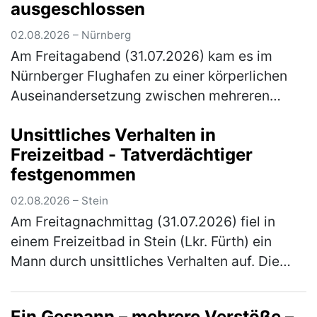
ausgeschlossen
02.08.2026 – Nürnberg
Am Freitagabend (31.07.2026) kam es im
Nürnberger Flughafen zu einer körperlichen
Auseinandersetzung zwischen mehreren
Personen. Elf Personen wurden von ihrem
Unsittliches Verhalten in
anstehenden Flug ausgeschlossen. Gegen 2…
Freizeitbad - Tatverdächtiger
(mehr)
festgenommen
02.08.2026 – Stein
Am Freitagnachmittag (31.07.2026) fiel in
einem Freizeitbad in Stein (Lkr. Fürth) ein
Mann durch unsittliches Verhalten auf. Die
Polizeibeamten nahmen den Tatverdächtigen
noch vor Ort fest. Gegen 16:…
(mehr)
Ein Gespann – mehrere Verstöße –