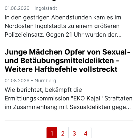
01.08.2026 – Ingolstadt
In den gestrigen Abendstunden kam es im
Nordosten Ingolstadts zu einem größeren
Polizeieinsatz. Gegen 21 Uhr wurden der
Einsatzzentrale wahrnehmbare
Junge Mädchen Opfer von Sexual-
Schussgeräusche im Bereich der Kreuzung
und Betäubungsmitteldelikten -
Goethestraß…
(mehr)
Weitere Haftbefehle vollstreckt
01.08.2026 – Nürnberg
Wie berichtet, bekämpft die
Ermittlungskommission "EKO Kajal" Straftaten
im Zusammenhang mit Sexualdelikten gegen
Mädchen und junge Frauen sowie die Abgabe
von Betäubungsmitteln und Medikamenten an
Mi…
(mehr)
1
2
3
4