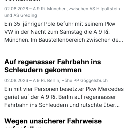
02.08.2026 – A 9 Ri. München, zwischen AS Hilpoltstein
und AS Greding
Ein 35-jähriger Pole befuhr mit seinem Pkw
VW in der Nacht zum Samstag die A 9 Ri.
München. Im Baustellenbereich zwischen der
AS Hilpoltstein und der AS Greding hielt er es
für eine gute Idee, im abge…
(mehr)
Auf regenasser Fahrbahn ins
Schleudern gekommen
02.08.2026 – A 9 Ri. Berlin, Höhe PP Göggelsbuch
Ein mit vier Personen besetzter Pkw Mercedes
geriet auf der A 9 Ri. Berlin auf regennasser
Fahrbahn ins Schleudern und rutschte über
die komplette Fahrbahn, bis er schließlich mit
Wegen unsicherer Fahrweise
einem auf dem rechte…
(mehr)