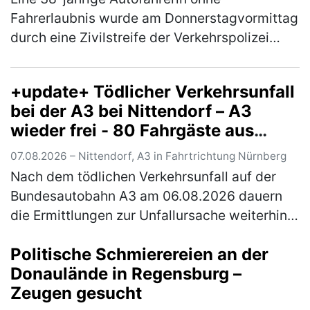
Fahrerlaubnis wurde am Donnerstagvormittag
durch eine Zivilstreife der Verkehrspolizei
Ingolstadt angehalten. Die in Nürnberg
wohnhafte Griechin war auf der A9 in Fa…
+update+ Tödlicher Verkehrsunfall
(mehr)
bei der A3 bei Nittendorf – A3
wieder frei - 80 Fahrgäste aus
Zügen evakuiert
07.08.2026 – Nittendorf, A3 in Fahrtrichtung Nürnberg
Nach dem tödlichen Verkehrsunfall auf der
Bundesautobahn A3 am 06.08.2026 dauern
die Ermittlungen zur Unfallursache weiterhin
an. Nach derzeitigem Stand der Ermittlungen
Politische Schmierereien an der
kam der alleinbeteiligte Pkw …
(mehr)
Donaulände in Regensburg –
Zeugen gesucht