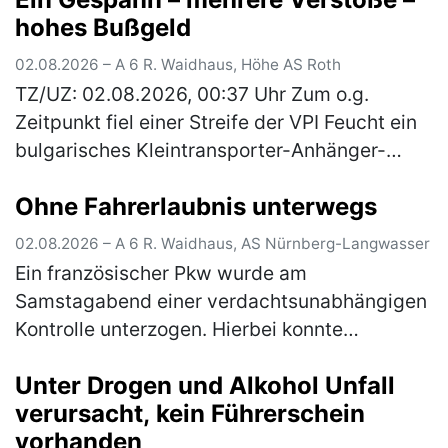
hohes Bußgeld
02.08.2026 – A 6 R. Waidhaus, Höhe AS Roth
TZ/UZ: 02.08.2026, 00:37 Uhr Zum o.g.
Zeitpunkt fiel einer Streife der VPI Feucht ein
bulgarisches Kleintransporter-Anhänger-
Gespann auf, welches mit drei Pkws beladen
Ohne Fahrerlaubnis unterwegs
war. Bei einer anschließenden Ü…
(mehr)
02.08.2026 – A 6 R. Waidhaus, AS Nürnberg-Langwasser
Ein französischer Pkw wurde am
Samstagabend einer verdachtsunabhängigen
Kontrolle unterzogen. Hierbei konnte
festgestellt werden, dass der vorgezeigte
Unter Drogen und Alkohol Unfall
tschechische Führerschein des 54-jährigen
verursacht, kein Führerschein
Fahrers…
(mehr)
vorhanden