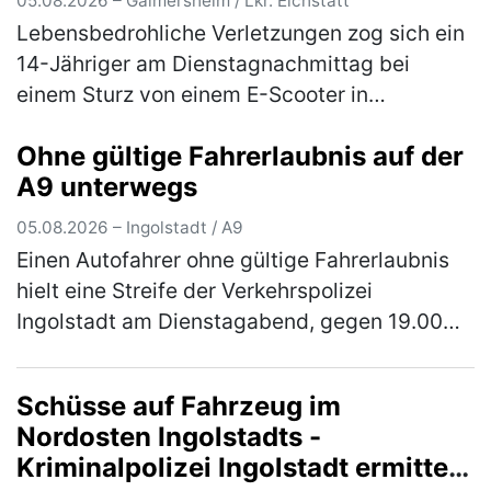
05.08.2026 – Gaimersheim / Lkr. Eichstätt
Lebensbedrohliche Verletzungen zog sich ein
14-Jähriger am Dienstagnachmittag bei
einem Sturz von einem E-Scooter in
Gaimersheim zu. Der im Landkreis Eichstätt
Ohne gültige Fahrerlaubnis auf der
wohnhafte Jugendliche war, gegen 16.00 …
A9 unterwegs
(mehr)
05.08.2026 – Ingolstadt / A9
Einen Autofahrer ohne gültige Fahrerlaubnis
hielt eine Streife der Verkehrspolizei
Ingolstadt am Dienstagabend, gegen 19.00
Uhr, auf der Autobahn an. Der 30-jährige in
Ingolstadt wohnhafte Inder war …
(mehr)
Schüsse auf Fahrzeug im
Nordosten Ingolstadts -
Kriminalpolizei Ingolstadt ermittelt