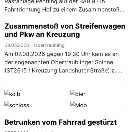
Rastanlage Pentling auf der BAB 93 in
Fahrtrichtung Hof zu einem Zusammenstoß
zwischen einem grauen Kastenwagen, ähnlich
Zusammenstoß von Streifenwagen
einem Sprinter, mit Anhänger und e…
(mehr)
und Pkw an Kreuzung
08.08.2026 – Obertraubling
Am 07.08.2026 gegen 19:30 Uhr kam es an
der sogenannten Obertraublinger Spinne
(ST2615 / Kreuzung Landshuter Straße) zu
einem Verkehrsunfall zwischen einem
Streifenwagen der Polizeiinspektion
Neutraub…
(mehr)
Betrunken vom Fahrrad gestürzt