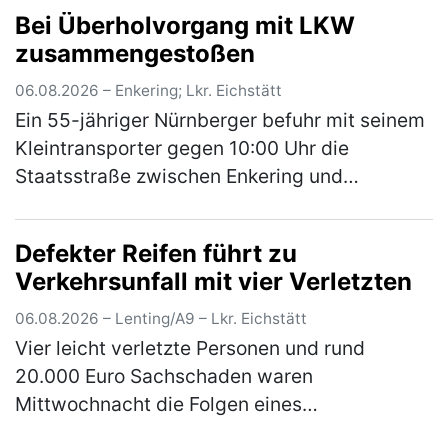
Bei Überholvorgang mit LKW
unterwegs als er aus bislang unbekannter…
zusammengestoßen
(mehr)
06.08.2026 – Enkering; Lkr. Eichstätt
Ein 55-jähriger Nürnberger befuhr mit seinem
Kleintransporter gegen 10:00 Uhr die
Staatsstraße zwischen Enkering und
Pfahldorf. Auf Höhe eines Parkplatzes bog ein
vor ihm in gleicher Richtung fahrende…
(mehr)
Defekter Reifen führt zu
Verkehrsunfall mit vier Verletzten
06.08.2026 – Lenting/A9 – Lkr. Eichstätt
Vier leicht verletzte Personen und rund
20.000 Euro Sachschaden waren
Mittwochnacht die Folgen eines
Verkehrsunfalls wegen eines mangelhaften