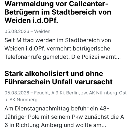
Warnmeldung vor Callcenter-
Reifens auf der A9. Ein 38-jähriger Autofahrer
Betrügern im Stadtbereich von
aus Magdeb…
(mehr)
Weiden i.d.OPf.
05.08.2026 – Weiden
Seit Mittag werden im Stadtbereich von
Weiden i.d.OPf. vermehrt betrügerische
Telefonanrufe gemeldet. Die Polizei warnt
eindringlich vor den verschiedenen Maschen
Stark alkoholisiert und ohne
der Betrüger! In Weiden in der Oberp…
(mehr)
Führerschein Unfall verursacht
05.08.2026 – Feucht, A 9 Ri. Berlin, zw. AK Nürnberg-Ost
u. AK Nürnberg
Am Dienstagnachmittag befuhr ein 48-
Jähriger Pole mit seinem Pkw zunächst die A
6 in Richtung Amberg und wollte am