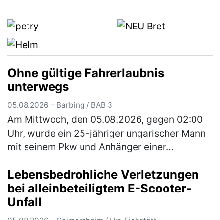
Autobahnkreuz Nürnberg-Ost auf die A9 in
Richtung Berlin wechseln. Auf der rechten
Sp…
(mehr)
Ohne gültige Fahrerlaubnis
unterwegs
05.08.2026 – Barbing / BAB 3
Am Mittwoch, den 05.08.2026, gegen 02:00
Uhr, wurde ein 25-jähriger ungarischer Mann
mit seinem Pkw und Anhänger einer
verdachtsunabhängigen Verkehrskontrolle
Lebensbedrohliche Verletzungen
unterzogen. Im Rahmen der Überprüfung
bei alleinbeteiligtem E-Scooter-
wur…
(mehr)
Unfall