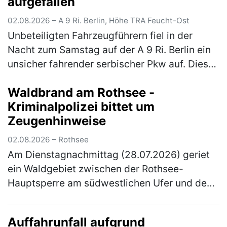
aufgefallen
02.08.2026 – A 9 Ri. Berlin, Höhe TRA Feucht-Ost
Unbeteiligten Fahrzeugführern fiel in der
Nacht zum Samstag auf der A 9 Ri. Berlin ein
unsicher fahrender serbischer Pkw auf. Dieser
konnte im Rahmen der Fahndung an der
Waldbrand am Rothsee -
Rastanlage Feucht Ost einer Ko…
(mehr)
Kriminalpolizei bittet um
Zeugenhinweise
02.08.2026 – Rothsee
Am Dienstagnachmittag (28.07.2026) geriet
ein Waldgebiet zwischen der Rothsee-
Hauptsperre am südwestlichen Ufer und dem
Main-Donau-Kanal in Brand. Die
Kriminalpolizei Schwabach hat die
Auffahrunfall aufgrund
Ermittlungen zu…
(mehr)