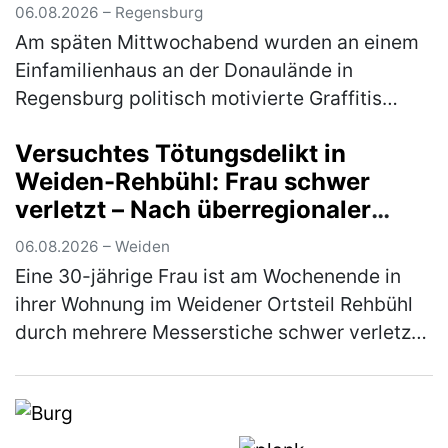
06.08.2026 – Regensburg
Am späten Mittwochabend wurden an einem
Einfamilienhaus an der Donaulände in
Regensburg politisch motivierte Graffitis
angebracht. Ein Tatverdächtiger konnte
Versuchtes Tötungsdelikt in
bereits ermittelt werden, eine weitere Per…
Weiden-Rehbühl: Frau schwer
(mehr)
verletzt – Nach überregionaler
Fahndung Tatverdächtiger in
06.08.2026 – Weiden
Thüringen gefasst
Eine 30-jährige Frau ist am Wochenende in
ihrer Wohnung im Weidener Ortsteil Rehbühl
durch mehrere Messerstiche schwer verletzt
worden. Ein 31-jähriger deutscher
Tatverdächtiger konnte nach umfangreic…
(mehr)