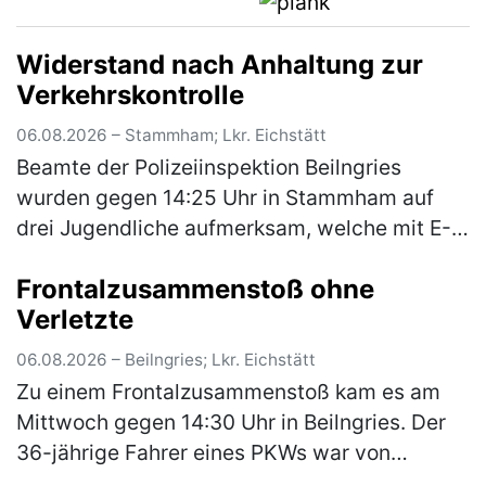
Widerstand nach Anhaltung zur
Verkehrskontrolle
06.08.2026 – Stammham; Lkr. Eichstätt
Beamte der Polizeiinspektion Beilngries
wurden gegen 14:25 Uhr in Stammham auf
drei Jugendliche aufmerksam, welche mit E-
Scootern unterwegs waren. Die E-Scooter
Frontalzusammenstoß ohne
fuhren mit einer deutlich höheren Gesch…
Verletzte
(mehr)
06.08.2026 – Beilngries; Lkr. Eichstätt
Zu einem Frontalzusammenstoß kam es am
Mittwoch gegen 14:30 Uhr in Beilngries. Der
36-jährige Fahrer eines PKWs war von
Berching kommend innerorts auf der B299