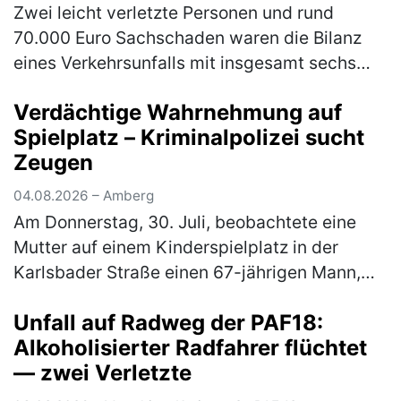
Zwei leicht verletzte Personen und rund
70.000 Euro Sachschaden waren die Bilanz
eines Verkehrsunfalls mit insgesamt sechs
beteiligten Fahrzeugen auf der A9 am
Verdächtige Wahrnehmung auf
Montagabend gegen 20.00 Uhr. Ein 50-jäh…
Spielplatz – Kriminalpolizei sucht
(mehr)
Zeugen
04.08.2026 – Amberg
Am Donnerstag, 30. Juli, beobachtete eine
Mutter auf einem Kinderspielplatz in der
Karlsbader Straße einen 67-jährigen Mann,
der zu mehreren Kinder Kontakt suchte. Die
Unfall auf Radweg der PAF18:
Kriminalpolizeiinspektion Amberg…
(mehr)
Alkoholisierter Radfahrer flüchtet
— zwei Verletzte