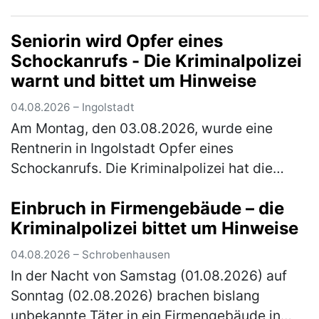
Parkplatz Offenbau wechselte er auf den
rechten Fahrstreifen. Dort …
(mehr)
Seniorin wird Opfer eines
Schockanrufs - Die Kriminalpolizei
warnt und bittet um Hinweise
04.08.2026 – Ingolstadt
Am Montag, den 03.08.2026, wurde eine
Rentnerin in Ingolstadt Opfer eines
Schockanrufs. Die Kriminalpolizei hat die
Ermittlungen übernommen und bittet um
Einbruch in Firmengebäude – die
Hinweise. Gegen 16.30 Uhr erhielt die über
Kriminalpolizei bittet um Hinweise
80…
(mehr)
04.08.2026 – Schrobenhausen
In der Nacht von Samstag (01.08.2026) auf
Sonntag (02.08.2026) brachen bislang
unbekannte Täter in ein Firmengebäude in