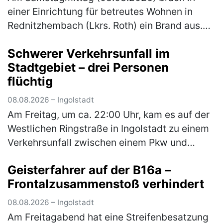
einer Einrichtung für betreutes Wohnen in
Rednitzhembach (Lkrs. Roth) ein Brand aus.
Zahlreiche Bewohner mussten evakuiert
Schwerer Verkehrsunfall im
werden. Eine Person erlitt schwere Ver…
Stadtgebiet – drei Personen
(mehr)
flüchtig
08.08.2026 – Ingolstadt
Am Freitag, um ca. 22:00 Uhr, kam es auf der
Westlichen Ringstraße in Ingolstadt zu einem
Verkehrsunfall zwischen einem Pkw und
einem Motorrad. Dabei wurde der
Geisterfahrer auf der B16a –
Motorradfahrer schwer verletzt. Nach bi…
Frontalzusammenstoß verhindert
(mehr)
08.08.2026 – Ingolstadt
Am Freitagabend hat eine Streifenbesatzung