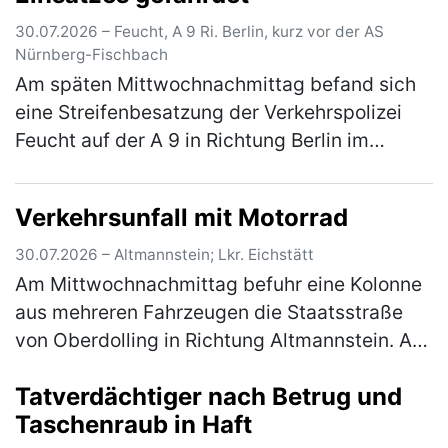
30.07.2026 – Feucht, A 9 Ri. Berlin, kurz vor der AS
Nürnberg-Fischbach
Am späten Mittwochnachmittag befand sich
eine Streifenbesatzung der Verkehrspolizei
Feucht auf der A 9 in Richtung Berlin im
Einsatz, um kurz vor der Anschlussstelle
Nürnberg-Fischbach Reifenteile von…
(mehr)
Verkehrsunfall mit Motorrad
30.07.2026 – Altmannstein; Lkr. Eichstätt
Am Mittwochnachmittag befuhr eine Kolonne
aus mehreren Fahrzeugen die Staatsstraße
von Oberdolling in Richtung Altmannstein. Aus
der Kolonne bog ein Pkw nach links in
Tatverdächtiger nach Betrug und
Richtung Mendorf ab, die nachfolg…
(mehr)
Taschenraub in Haft