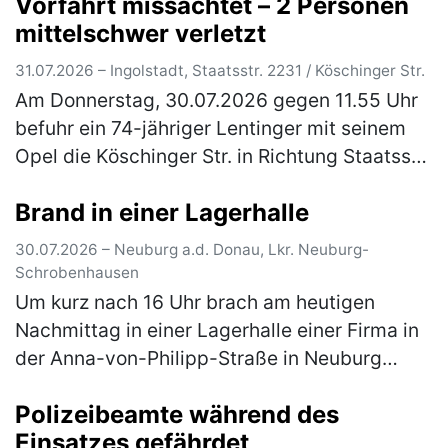
Vorfahrt missachtet – 2 Personen
(mehr)
mittelschwer verletzt
31.07.2026 – Ingolstadt, Staatsstr. 2231 / Köschinger Str.
Am Donnerstag, 30.07.2026 gegen 11.55 Uhr
befuhr ein 74-jähriger Lentinger mit seinem
Opel die Köschinger Str. in Richtung Staatsstr.
2231 und wollte nach links in diese einbiegen.
Brand in einer Lagerhalle
Zeitgleich fuhr auf…
(mehr)
30.07.2026 – Neuburg a.d. Donau, Lkr. Neuburg-
Schrobenhausen
Um kurz nach 16 Uhr brach am heutigen
Nachmittag in einer Lagerhalle einer Firma in
der Anna-von-Philipp-Straße in Neuburg
a.d.Donau ein Brand aus. Die eingesetzten
Polizeibeamte während des
Kräfte der Feuerwehr konnten den B…
(mehr)
Einsatzes gefährdet