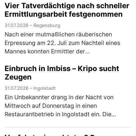
Vier Tatverdächtige nach schneller
einem Pkw. Aufgrund des ferienbedingten, …
Ermittlungsarbeit festgenommen
(mehr)
31.07.2026 – Regensburg
Nach einer mutmaßlichen räuberischen
Erpressung am 22. Juli zum Nachteil eines
Mannes konnten Ermittler der
Kriminalpolizeiinspektion Regensburg
Einbruch in Imbiss – Kripo sucht
innerhalb weniger Tage vier Tatverdächtige
Zeugen
identifizier…
(mehr)
31.07.2026 – Ingolstadt
Ein Unbekannter drang in der Nacht von
Mittwoch auf Donnerstag in einen
Restaurantbetrieb in Ingolstadt ein. Die
Kriminalpolizei Ingolstadt hat die Ermittlungen
übernommen. In der Zeit zwischen Mittw…