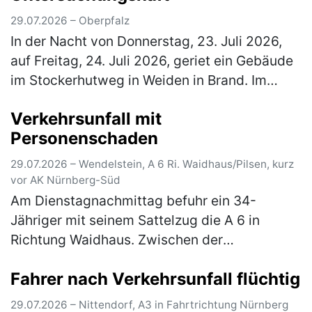
29.07.2026 – Oberpfalz
In der Nacht von Donnerstag, 23. Juli 2026,
auf Freitag, 24. Juli 2026, geriet ein Gebäude
im Stockerhutweg in Weiden in Brand. Im
Zuge umfangreicher Ermittlungen
Verkehrsunfall mit
identifizierte die Kriminalpolizei We…
(mehr)
Personenschaden
29.07.2026 – Wendelstein, A 6 Ri. Waidhaus/Pilsen, kurz
vor AK Nürnberg-Süd
Am Dienstagnachmittag befuhr ein 34-
Jähriger mit seinem Sattelzug die A 6 in
Richtung Waidhaus. Zwischen der
Anschlussstelle Roth und dem Autobahnkreuz
Fahrer nach Verkehrsunfall flüchtig
Nürnberg-Süd fuhr er auf dem rechten der
drei Fa…
(mehr)
29.07.2026 – Nittendorf, A3 in Fahrtrichtung Nürnberg