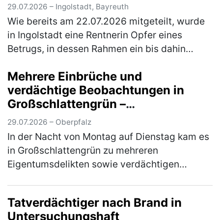
29.07.2026 – Ingolstadt, Bayreuth
Wie bereits am 22.07.2026 mitgeteilt, wurde
in Ingolstadt eine Rentnerin Opfer eines
Betrugs, in dessen Rahmen ein bis dahin
unbekannter Täter ihre Tasche raubte. Auf den
Mehrere Einbrüche und
Zeugenaufruf hin meldeten sic…
(mehr)
verdächtige Beobachtungen in
Großschlattengrün –
Kriminalpolizei prüft
29.07.2026 – Oberpfalz
Tatzusammenhänge
In der Nacht von Montag auf Dienstag kam es
in Großschlattengrün zu mehreren
Eigentumsdelikten sowie verdächtigen
Beobachtungen auf Privatgrundstücken.
Unbekannte Täter drangen unter anderem in
Tatverdächtiger nach Brand in
ein Fl…
(mehr)
Untersuchungshaft