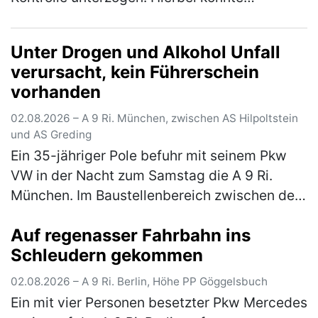
festgestellt werden, dass der vorgezeigte
tschechische Führerschein des 54-jährigen
Unter Drogen und Alkohol Unfall
Fahrers…
(mehr)
verursacht, kein Führerschein
vorhanden
02.08.2026 – A 9 Ri. München, zwischen AS Hilpoltstein
und AS Greding
Ein 35-jähriger Pole befuhr mit seinem Pkw
VW in der Nacht zum Samstag die A 9 Ri.
München. Im Baustellenbereich zwischen der
AS Hilpoltstein und der AS Greding hielt er es
Auf regenasser Fahrbahn ins
für eine gute Idee, im abge…
(mehr)
Schleudern gekommen
02.08.2026 – A 9 Ri. Berlin, Höhe PP Göggelsbuch
Ein mit vier Personen besetzter Pkw Mercedes