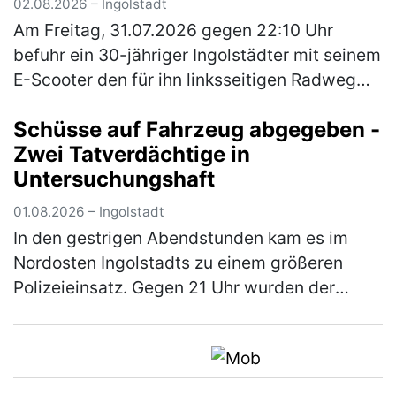
02.08.2026 – Ingolstadt
Am Freitag, 31.07.2026 gegen 22:10 Uhr
befuhr ein 30-jähriger Ingolstädter mit seinem
E-Scooter den für ihn linksseitigen Radweg
der Gaimersheimer Straße von der Nördlichen
Schüsse auf Fahrzeug abgegeben -
Ringstraße kommend in Richt…
(mehr)
Zwei Tatverdächtige in
Untersuchungshaft
01.08.2026 – Ingolstadt
In den gestrigen Abendstunden kam es im
Nordosten Ingolstadts zu einem größeren
Polizeieinsatz. Gegen 21 Uhr wurden der
Einsatzzentrale wahrnehmbare
Schussgeräusche im Bereich der Kreuzung
Goethestraß…
(mehr)