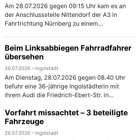
Am 28.07.2026 gegen 09:15 Uhr kam es an
der Anschlussstelle Nittendorf der A3 in
Fahrtrichtung Nürnberg zu einem
Verkehrsunfall, bei dem ein 38-jähriger Pkw-
Fahrer leicht verletzt wurde. Der Mann woll…
Beim Linksabbiegen Fahrradfahrer
(mehr)
übersehen
29.07.2026 – Ingolstadt
Am Dienstag, 28.07.2026 gegen 08.40 Uhr
befuhr eine 36-jährige Ingolstädterin mit
ihrem Audi die Friedrich-Ebert-Str. in
nördliche Richtung und bog nach links in die
Vorfahrt missachtet – 3 beteiligte
Theodor-Heuss-Str. Zeitgleich befu…
(mehr)
Fahrzeuge
29.07.2026 – Ingolstadt