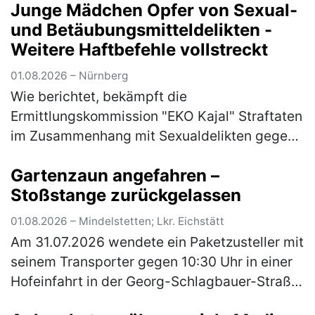
Junge Mädchen Opfer von Sexual-
und Betäubungsmitteldelikten -
Weitere Haftbefehle vollstreckt
01.08.2026 – Nürnberg
Wie berichtet, bekämpft die
Ermittlungskommission "EKO Kajal" Straftaten
im Zusammenhang mit Sexualdelikten gegen
Mädchen und junge Frauen sowie die Abgabe
Gartenzaun angefahren –
von Betäubungsmitteln und Medikamenten an
Stoßstange zurückgelassen
Mi…
(mehr)
01.08.2026 – Mindelstetten; Lkr. Eichstätt
Am 31.07.2026 wendete ein Paketzusteller mit
seinem Transporter gegen 10:30 Uhr in einer
Hofeinfahrt in der Georg-Schlagbauer-Straße
in Mindelstetten. Dabei fuhr er mit dem