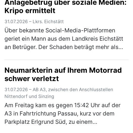
Anlagebetrug über soziale Medien:
rechten Heck seinem Fahrzeu…
(mehr)
Kripo ermittelt
31.07.2026 – Lkrs. Eichstätt
Über bekannte Social-Media-Plattformen
geriet ein Mann aus dem Landkreis Eichstätt
an Betrüger. Der Schaden beträgt mehr als
100.000 Euro. Über eingespielte Werbung war
dem 57-Jährigen suggeriert wor…
(mehr)
Neumarkterin auf Ihrem Motorrad
schwer verletzt
31.07.2026 – AB A3, zwischen den Anschlusstellen
Nittendorf und Sinzing
Am Freitag kam es gegen 15:42 Uhr auf der
A3 in Fahrtrichtung Passau, kurz vor dem
Parkplatz Erlgrund Süd, zu einem
Auffahrunfall zwischen einem Motorrad und