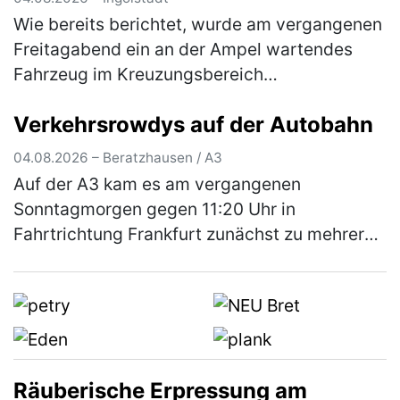
die Öffentlichkeit
Wie bereits berichtet, wurde am vergangenen
Freitagabend ein an der Ampel wartendes
Fahrzeug im Kreuzungsbereich
Goethestraße/Nürnberger Straße beschossen
Verkehrsrowdys auf der Autobahn
und dadurch an der linken hinteren
Fahrzeugse…
(mehr)
04.08.2026 – Beratzhausen / A3
Auf der A3 kam es am vergangenen
Sonntagmorgen gegen 11:20 Uhr in
Fahrtrichtung Frankfurt zunächst zu mehreren
gefährlichen Überholmanövern durch zwei
aus Hessen stammende Pkw-Fahrer. Hierbei
überholt…
(mehr)
Räuberische Erpressung am