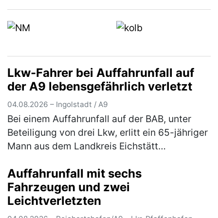
Schrobenhausen ein. Die Kriminalpolizei
Ingolstadt hat die Ermittlungen übernomm…
(mehr)
Lkw-Fahrer bei Auffahrunfall auf
der A9 lebensgefährlich verletzt
04.08.2026 – Ingolstadt / A9
Bei einem Auffahrunfall auf der BAB, unter
Beteiligung von drei Lkw, erlitt ein 65-jähriger
Mann aus dem Landkreis Eichstätt
lebensbedrohliche Verletzungen. Der 67-
Auffahrunfall mit sechs
jährige Fahrer eines Sattelzugs war…
(mehr)
Fahrzeugen und zwei
Leichtverletzten