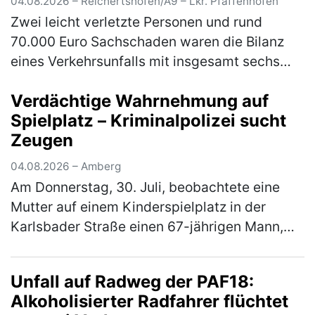
04.08.2026 – Reichertshofen/A9 – Lkr. Pfaffenhofen
Zwei leicht verletzte Personen und rund
70.000 Euro Sachschaden waren die Bilanz
eines Verkehrsunfalls mit insgesamt sechs
beteiligten Fahrzeugen auf der A9 am
Verdächtige Wahrnehmung auf
Montagabend gegen 20.00 Uhr. Ein 50-jäh…
Spielplatz – Kriminalpolizei sucht
(mehr)
Zeugen
04.08.2026 – Amberg
Am Donnerstag, 30. Juli, beobachtete eine
Mutter auf einem Kinderspielplatz in der
Karlsbader Straße einen 67-jährigen Mann,
der zu mehreren Kinder Kontakt suchte. Die
Kriminalpolizeiinspektion Amberg…
(mehr)
Unfall auf Radweg der PAF18:
Alkoholisierter Radfahrer flüchtet