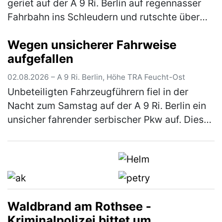
geriet auf der A 9 Ri. Berlin auf regennasser
Fahrbahn ins Schleudern und rutschte über
die komplette Fahrbahn, bis er schließlich mit
Wegen unsicherer Fahrweise
einem auf dem rechte…
(mehr)
aufgefallen
02.08.2026 – A 9 Ri. Berlin, Höhe TRA Feucht-Ost
Unbeteiligten Fahrzeugführern fiel in der
Nacht zum Samstag auf der A 9 Ri. Berlin ein
unsicher fahrender serbischer Pkw auf. Dieser
konnte im Rahmen der Fahndung an der
Rastanlage Feucht Ost einer Ko…
(mehr)
Waldbrand am Rothsee -
Kriminalpolizei bittet um