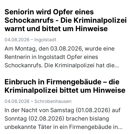
Parkplatz Offenbau wechselte er auf den
Seniorin wird Opfer eines
rechten Fahrstreifen. Dort …
(mehr)
Schockanrufs - Die Kriminalpolizei
warnt und bittet um Hinweise
04.08.2026 – Ingolstadt
Am Montag, den 03.08.2026, wurde eine
Rentnerin in Ingolstadt Opfer eines
Schockanrufs. Die Kriminalpolizei hat die
Ermittlungen übernommen und bittet um
Einbruch in Firmengebäude – die
Hinweise. Gegen 16.30 Uhr erhielt die über
Kriminalpolizei bittet um Hinweise
80…
(mehr)
04.08.2026 – Schrobenhausen
In der Nacht von Samstag (01.08.2026) auf
Sonntag (02.08.2026) brachen bislang
unbekannte Täter in ein Firmengebäude in