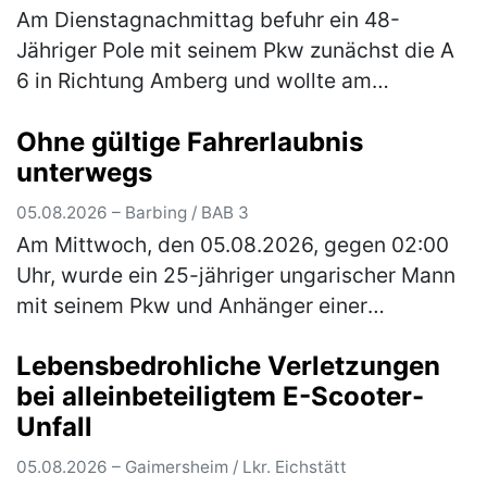
Am Dienstagnachmittag befuhr ein 48-
Jähriger Pole mit seinem Pkw zunächst die A
6 in Richtung Amberg und wollte am
Autobahnkreuz Nürnberg-Ost auf die A9 in
Ohne gültige Fahrerlaubnis
Richtung Berlin wechseln. Auf der rechten
unterwegs
Sp…
(mehr)
05.08.2026 – Barbing / BAB 3
Am Mittwoch, den 05.08.2026, gegen 02:00
Uhr, wurde ein 25-jähriger ungarischer Mann
mit seinem Pkw und Anhänger einer
verdachtsunabhängigen Verkehrskontrolle
Lebensbedrohliche Verletzungen
unterzogen. Im Rahmen der Überprüfung
bei alleinbeteiligtem E-Scooter-
wur…
(mehr)
Unfall
05.08.2026 – Gaimersheim / Lkr. Eichstätt