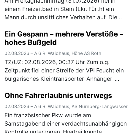
Am Freitagnachmittag (31.07.2026) fiel in
einem Freizeitbad in Stein (Lkr. Fürth) ein
Mann durch unsittliches Verhalten auf. Die
Polizeibeamten nahmen den Tatverdächtigen
Ein Gespann – mehrere Verstöße –
noch vor Ort fest. Gegen 16:…
(mehr)
hohes Bußgeld
02.08.2026 – A 6 R. Waidhaus, Höhe AS Roth
TZ/UZ: 02.08.2026, 00:37 Uhr Zum o.g.
Zeitpunkt fiel einer Streife der VPI Feucht ein
bulgarisches Kleintransporter-Anhänger-
Gespann auf, welches mit drei Pkws beladen
Ohne Fahrerlaubnis unterwegs
war. Bei einer anschließenden Ü…
(mehr)
02.08.2026 – A 6 R. Waidhaus, AS Nürnberg-Langwasser
Ein französischer Pkw wurde am
Samstagabend einer verdachtsunabhängigen
Kontrolle unterzogen. Hierbei konnte