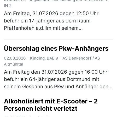
IN 2
Am Freitag, 31.07.2026 gegen 12:50 Uhr
befuhr ein 17-jähriger aus dem Raum
Pfaffenhofen a.d.Ilm mit seinem
Traktorgespann, bestehend aus Zugfahrzeug
und zwei Anhänger, die Staatsstraße 2214
Überschlag eines Pkw-Anhängers
von Irgert…
(mehr)
02.08.2026 – Kinding, BAB 9 – AS Denkendorf / AS
Altmühltal
Am Freitag den 31.07.2026 gegen 16:00 Uhr
befuhr ein 64-jähriger aus Dortmund mit
seinem Gespann aus Pkw und Anhänger den
rechten Fahrstreifen der A9 in Richtung Berlin.
Alkoholisiert mit E-Scooter – 2
Der Anhänger selbst war mit ei…
(mehr)
Personen leicht verletzt