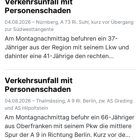
Verkehrsunfall mit
Sandersdorf von Mindelstetten …
(mehr)
Personenschaden
04.08.2026 – Nürnberg, A 73 Ri. Suhl, kurz vor Übergang
zur Südwesttangente
Am Montagnachmittag befuhren ein 37-
Jähriger aus der Region mit seinem Lkw und
dahinter eine 41-Jährige den rechten
Fahrstreifen der A 73 in Fahrtrichtung Suhl. Zu
diesem Zeitpunkt herrschte dichter b…
(mehr)
Verkehrsunfall mit
Personenschaden
04.08.2026 – Thalmässing, A 9 Ri. Berlin, zw. AS Greding
und AS Hilpoltstein
Am Montagnachmittag befuhr ein 66-Jähriger
aus Oberfranken mit seinem Pkw die mittlere
Spur der A 9 in Richtung Berlin. Kurz vor dem