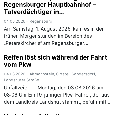
Regensburger Hauptbahnhof –
Tatverdächtiger in
Untersuchungshaft
04.08.2026 – Regensburg
Am Samstag, 1. August 2026, kam es in den
frühen Morgenstunden im Bereich des
„Peterskircherls“ am Regensburger
Hauptbahnhof zu einer räuberischen
Reifen löst sich während der Fahrt
Erpressung zum Nachteil eines 38-jährigen
vom Pkw
Mannes. Ein…
(mehr)
04.08.2026 – Altmannstein, Ortsteil Sandersdorf,
Landshuter Straße
Unfallzeit: Montag, den 03.08.2026 um
08:06 Uhr Ein 19-jähriger Pkw-Fahrer, der aus
dem Landkreis Landshut stammt, befuhr mit
seinem Fahrzeug die Bundesstraße in