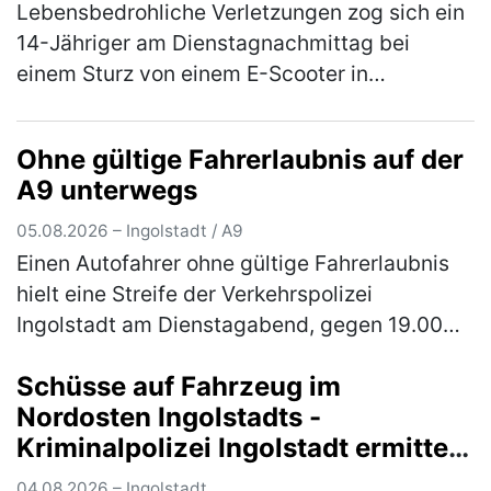
Lebensbedrohliche Verletzungen zog sich ein
14-Jähriger am Dienstagnachmittag bei
einem Sturz von einem E-Scooter in
Gaimersheim zu. Der im Landkreis Eichstätt
wohnhafte Jugendliche war, gegen 16.00 …
Ohne gültige Fahrerlaubnis auf der
(mehr)
A9 unterwegs
05.08.2026 – Ingolstadt / A9
Einen Autofahrer ohne gültige Fahrerlaubnis
hielt eine Streife der Verkehrspolizei
Ingolstadt am Dienstagabend, gegen 19.00
Uhr, auf der Autobahn an. Der 30-jährige in
Schüsse auf Fahrzeug im
Ingolstadt wohnhafte Inder war …
(mehr)
Nordosten Ingolstadts -
Kriminalpolizei Ingolstadt ermittelt
mit Hochdruck und wendet sich an
04.08.2026 – Ingolstadt