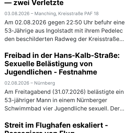
— zwei Verletzte
03.08.2026 – Manching, Kreisstraße PAF 18
Am 02.08.2026 gegen 22:50 Uhr befuhr eine
53‑Jährige aus Ingolstadt mit ihrem Pedelec
den beschilderten Radweg der Kreisstraße
PAF18 von Ingolstadt kommend in Richtung
Freibad in der Hans-Kalb-Straße:
Niederstimm. Ein 54‑Jähriger aus…
(mehr)
Sexuelle Belästigung von
Jugendlichen - Festnahme
02.08.2026 – Nürnberg
Am Freitagabend (31.07.2026) belästigte ein
53-jähriger Mann in einem Nürnberger
Schwimmbad vier Jugendliche sexuell. Der
zuständige Ermittlungsrichter erließ
Streit im Flughafen eskaliert -
Haftbefehl gegen den Tatverdächtigen. Di…