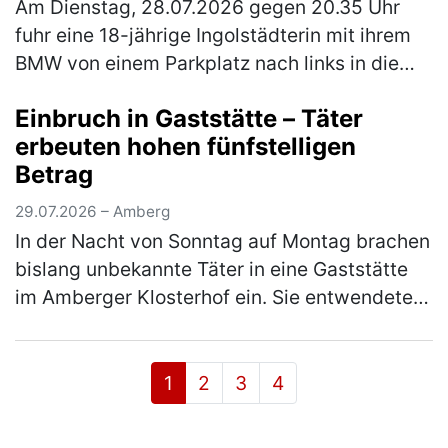
Am Dienstag, 28.07.2026 gegen 20.35 Uhr
fuhr eine 18-jährige Ingolstädterin mit ihrem
BMW von einem Parkplatz nach links in die
Manchinger Str. ein. Hierbei missachtete die
Einbruch in Gaststätte – Täter
Frau die Vorfahrt eines and…
(mehr)
erbeuten hohen fünfstelligen
Betrag
29.07.2026 – Amberg
In der Nacht von Sonntag auf Montag brachen
bislang unbekannte Täter in eine Gaststätte
im Amberger Klosterhof ein. Sie entwendeten
Bargeld im fünfstelligen Eurobereich. Die
Kriminalpolizeiinspektion …
(mehr)
1
2
3
4