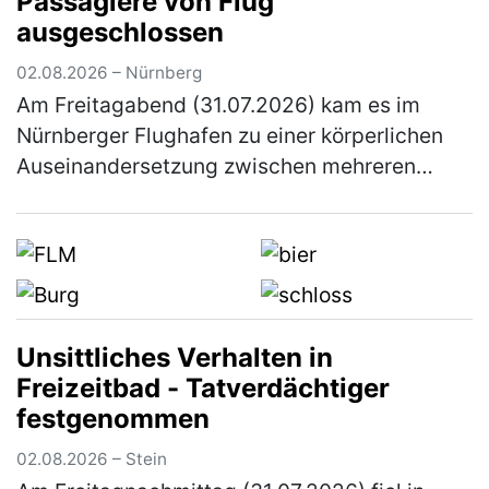
Passagiere von Flug
(mehr)
ausgeschlossen
02.08.2026 – Nürnberg
Am Freitagabend (31.07.2026) kam es im
Nürnberger Flughafen zu einer körperlichen
Auseinandersetzung zwischen mehreren
Personen. Elf Personen wurden von ihrem
anstehenden Flug ausgeschlossen. Gegen 2…
(mehr)
Unsittliches Verhalten in
Freizeitbad - Tatverdächtiger
festgenommen
02.08.2026 – Stein