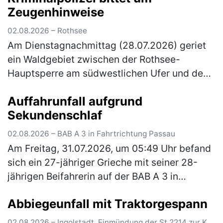
Zeugenhinweise
02.08.2026 – Rothsee
Am Dienstagnachmittag (28.07.2026) geriet
ein Waldgebiet zwischen der Rothsee-
Hauptsperre am südwestlichen Ufer und dem
Main-Donau-Kanal in Brand. Die
Auffahrunfall aufgrund
Kriminalpolizei Schwabach hat die
Sekundenschlaf
Ermittlungen zu…
(mehr)
02.08.2026 – BAB A 3 in Fahrtrichtung Passau
Am Freitag, 31.07.2026, um 05:49 Uhr befand
sich ein 27-jähriger Grieche mit seiner 28-
jährigen Beifahrerin auf der BAB A 3 in
Fahrtrichtung Passau. Er befand sich kurz vor
Abbiegeunfall mit Traktorgespann
der Anschlussstelle Wörth-O…
(mehr)
02.08.2026 – Ingolstadt, Einmündung der St 2214 zur K